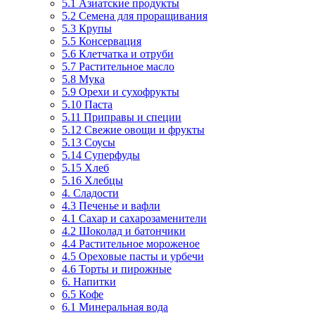
5.1 Азиатские продукты
5.2 Семена для проращивания
5.3 Крупы
5.5 Консервация
5.6 Клетчатка и отруби
5.7 Растительное масло
5.8 Мука
5.9 Орехи и сухофрукты
5.10 Паста
5.11 Приправы и специи
5.12 Свежие овощи и фрукты
5.13 Соусы
5.14 Суперфуды
5.15 Хлеб
5.16 Хлебцы
4. Сладости
4.3 Печенье и вафли
4.1 Сахар и сахарозаменители
4.2 Шоколад и батончики
4.4 Растительное мороженое
4.5 Ореховые пасты и урбечи
4.6 Торты и пирожные
6. Напитки
6.5 Кофе
6.1 Минеральная вода