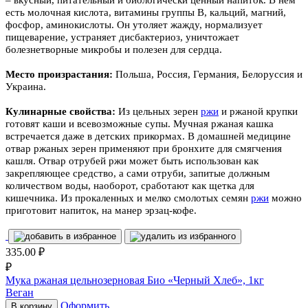
есть молочная кислота, витамины группы В, кальций, магний,
фосфор, аминокислоты. Он утоляет жажду, нормализует
пищеварение, устраняет дисбактериоз, уничтожает
болезнетворные микробы и полезен для сердца.
Место произрастания:
Польша, Россия, Германия, Белоруссия и
Украина.
Кулинарные свойства:
Из цельных зерен
ржи
и ржаной крупки
готовят каши и всевозможные супы. Мучная ржаная кашка
встречается даже в детских прикормах. В домашней медицине
отвар ржаных зерен применяют при бронхите для смягчения
кашля. Отвар отрубей ржи может быть использован как
закрепляющее средство, а сами отруби, запитые должным
количеством воды, наоборот, сработают как щетка для
кишечника. Из прокаленных и мелко смолотых семян
ржи
можно
приготовит напиток, на манер эрзац-кофе.
335.00
₽
₽
Мука ржаная цельнозерновая Био «Черный Хлеб», 1кг
Веган
Оформить
В корзину