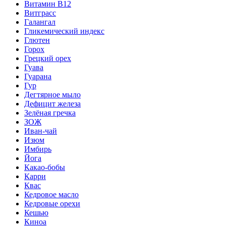
Витамин B12
Витграсс
Галангал
Гликемический индекс
Глютен
Горох
Грецкий орех
Гуава
Гуарана
Гур
Дегтярное мыло
Дефицит железа
Зелёная гречка
ЗОЖ
Иван-чай
Изюм
Имбирь
Йога
Какао-бобы
Карри
Квас
Кедровое масло
Кедровые орехи
Кешью
Киноа