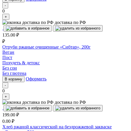
-
0
+
доставка по РФ
135.00
₽
₽
Отруби ржаные очищенные «Сибтар», 200г
Веган
Пост
Похудеть & детокс
Без сои
Без глютена
Оформить
В корзину
-
0
+
доставка по РФ
199.00
₽
0.00
₽
Хлеб ржаной классический на бездрожжевой закваске