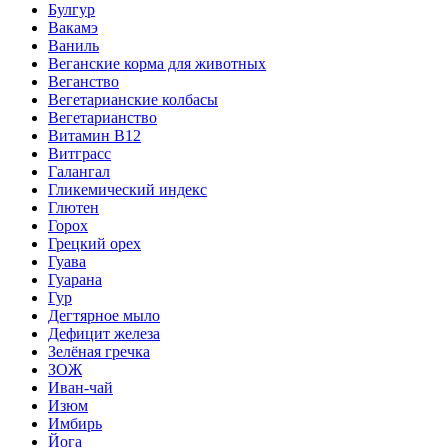
Булгур
Вакамэ
Ваниль
Веганские корма для животных
Веганство
Вегетарианские колбасы
Вегетарианство
Витамин B12
Витграсс
Галангал
Гликемический индекс
Глютен
Горох
Грецкий орех
Гуава
Гуарана
Гур
Дегтярное мыло
Дефицит железа
Зелёная гречка
ЗОЖ
Иван-чай
Изюм
Имбирь
Йога