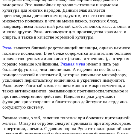
заморозки. Это важнейшая продовольственная и кормовая
культура для многих народов. Данный злак является
превосходным диетическим продуктом, из него готовят
множество полезных и что не менее важно, вкусных блюд,
например, всем известный ржаной хлеб, лепешки, квас, хлопья и
многое другое. Рожь используют для производства крахмала и
спирта, а также в качестве кормовой культуры.
Рожь
является близкой родственницей пшеницы, однако намного
полезнее последней. В ее белке содержится значительно большее
количество ценных аминокислот (лизина и треонина), а в зернах
гораздо меньше клейковины.
Ржаная мука
имеет в пять раз
больше фруктозы, чем пшеничная. А изделия из нее богаты
гемицеллюлозой и клетчаткой, которые улучшают микрофлору,
усиливают перистальтику кишечника и укрепляют иммунитет.
Рожь имеет богатый комплекс витаминов и микроэлементов, а
также антиоксидантов, оказывающих противовоспалительное и
противоаллергенное действие. Изделия из ржи улучшают
функцию кроветворения и благотворно действуют на сердечно-
сосудистую систему.
Ржаные каши, хлеб, лепешки полезны при болезнях щитовидной
железы. Отвар из отрубей следует принимать при атеросклерозе,
гипертонии, анемии. С давних пор на Руси готовили ржаной квас
– вкусный, питательный и биологически ценный напиток. В нем