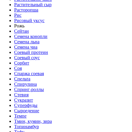
Растительный сыр
Расторопша
Рис
Рисовый уксус
Рожь
Сейтан
Семена конопли
Семена льна
Семена чиа
Соевый протеин
Соевый соус
Сорбит
Соя
Спаржа соевая
Спельта
Спирулина
Спринг-роллы
Стевия
Сукразит
Суперфуды
Сыроедение
Темпе
Тмин, кумин, зира
Топинамбур
Тофу