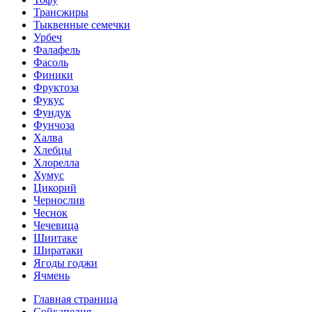
Трансжиры
Тыквенные семечки
Урбеч
Фалафель
Фасоль
Финики
Фруктоза
Фукус
Фундук
Фунчоза
Халва
Хлебцы
Хлорелла
Хумус
Цикорий
Чернослив
Чеснок
Чечевица
Шиитаке
Ширатаки
Ягоды годжи
Ячмень
Главная страница
Сойкапедия