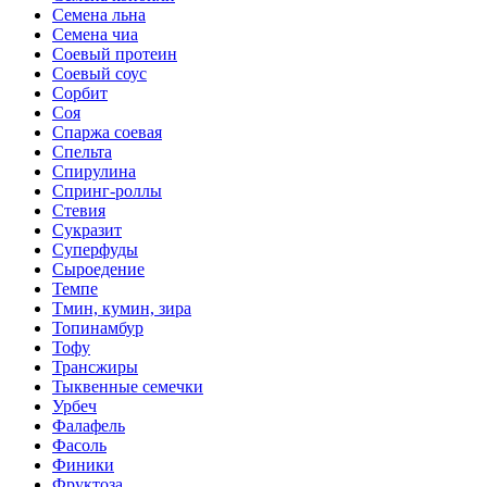
Семена льна
Семена чиа
Соевый протеин
Соевый соус
Сорбит
Соя
Спаржа соевая
Спельта
Спирулина
Спринг-роллы
Стевия
Сукразит
Суперфуды
Сыроедение
Темпе
Тмин, кумин, зира
Топинамбур
Тофу
Трансжиры
Тыквенные семечки
Урбеч
Фалафель
Фасоль
Финики
Фруктоза