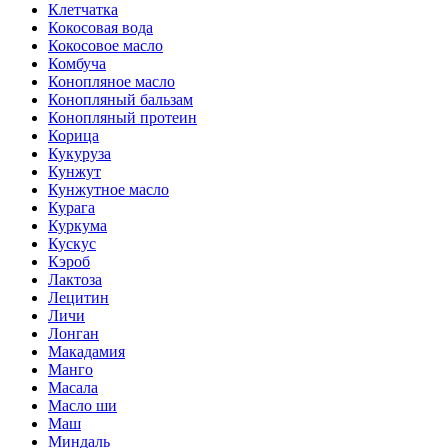
Клетчатка
Кокосовая вода
Кокосовое масло
Комбуча
Конопляное масло
Конопляный бальзам
Конопляный протеин
Корица
Кукуруза
Кунжут
Кунжутное масло
Курага
Куркума
Кускус
Кэроб
Лактоза
Лецитин
Личи
Лонган
Макадамия
Манго
Масала
Масло ши
Маш
Миндаль