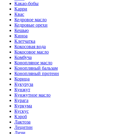
Какао-бобы
Карри
Квас
Кедровое масло
Кедровые орехи
Кешью
Киноа
Клетчатка
Кокосовая вода
Кокосовое масло
Комбуча
Конопляное масло
Конопляный бальзам
Конопляный протеин
Корица
Кукуруза
Кунжут
Кунжутное масло
Курага
Куркума
Кускус
Кэроб
Лактоза
Лецитин
Личи