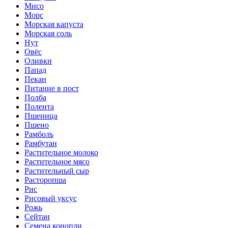
Мисо
Морс
Морская капуста
Морская соль
Нут
Овёс
Оливки
Папад
Пекан
Питание в пост
Полба
Полента
Пшеница
Пшено
Рамболь
Рамбутан
Растительное молоко
Растительное мясо
Растительный сыр
Расторопша
Рис
Рисовый уксус
Рожь
Сейтан
Семена конопли