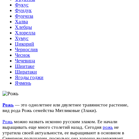
Фукус
Фундук
Фунчоза
Халва
Хлебцы
Хлорелла
Хумус
Цикорий
Чернослив
Чеснок
Чечевица
Шиитаке
Ширатаки
Ягоды годжи
Ячмень
Р
ож
ь
— это однолетнее или двулетнее травянистое растение,
вид рода Рожь семейства Мятликовые (Злаки).
Рожь
можно назвать исконно русским злаком. Ее начали
выращивать еще много столетий назад. Сегодня
рожь
не
утратила своей актуальности, ее выращивают в основном в
Северном полушарии, поскольку она хорошо выдерживает