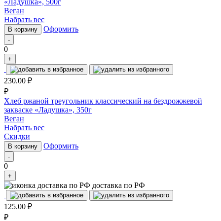
«Ладушка», 500г
Веган
Набрать вес
Оформить
В корзину
-
0
+
230.00
₽
₽
Хлеб ржаной треугольник классический на бездрожжевой
закваске «Ладушка», 350г
Веган
Набрать вес
Скидки
Оформить
В корзину
-
0
+
доставка по РФ
125.00
₽
₽