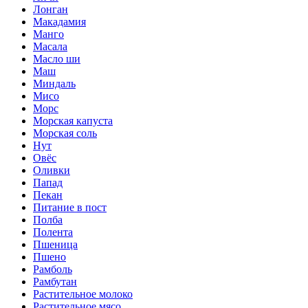
Лонган
Макадамия
Манго
Масала
Масло ши
Маш
Миндаль
Мисо
Морс
Морская капуста
Морская соль
Нут
Овёс
Оливки
Папад
Пекан
Питание в пост
Полба
Полента
Пшеница
Пшено
Рамболь
Рамбутан
Растительное молоко
Растительное мясо