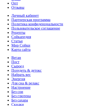
Опт
Отзывы
Личный кабинет
Партнерская программа
Политика конфиденциальности
Пользовательское соглашение
Рецепты
Сойкапедия
Статьи
Мир Сойки
Карта сайта
Веган
Пост
Сыроед
Похудеть & детокс
Набрать вес
Энергия
Для сна & релакс
Настроение
Без сои
Без глютена
Без сахара
Скидки