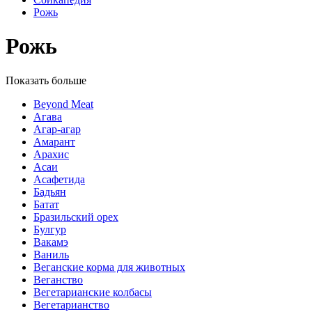
Рожь
Рожь
Показать больше
Beyond Meat
Агава
Агар-агар
Амарант
Арахис
Асаи
Асафетида
Бадьян
Батат
Бразильский орех
Булгур
Вакамэ
Ваниль
Веганские корма для животных
Веганство
Вегетарианские колбасы
Вегетарианство