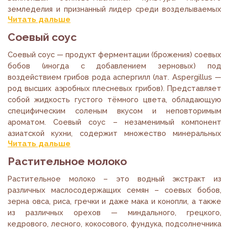
земледелия и признанный лидер среди возделываемых
Читать дальше
зернобобовых культур.
Соевый соус
Семена сои — соевые бобы — самый богатый в природе
источник растительного белка (до 50%), который
Соевый соус — продукт ферментации (брожения) соевых
является абсолютно полноценным и содержит все
бобов (иногда с добавлением зерновых) под
незаменимые аминокислоты в оптимальном
воздействием грибов рода аспергилл (лат. Aspergillus —
соотношении. Соевое масло по своему составу – одно
род высших аэробных плесневых грибов). Представляет
из лучших растительных масел и содержит идеальное
собой жидкость густого тёмного цвета, обладающую
соотношение жирных кислот омега3 и омега 6 ряда.
специфическим соленым вкусом и неповторимым
ароматом. Соевый соус – незаменимый компонент
Читать статью полностью
азиатской кухни, содержит множество минеральных
Читать дальше
веществ, витаминов и аминокислот. За счёт присутствия
производных глутаминовой кислоты обладает свойством
Растительное молоко
ярко подчёркивать вкус блюд.
Растительное молоко – это водный экстракт из
Соевый соус – древнейшее изобретение человечества,
различных маслосодержащих семян – соевых бобов,
появился в Китае около VIII века до н. э. и позже
зерна овса, риса, гречки и даже мака и конопли, а также
распространился по всей Восточной и Юго-Восточной
из различных орехов — миндального, грецкого,
Азии. В XVIII веке соус стал популярен в Европе, «король-
кедрового, лесного, кокосового, фундука, подсолнечника