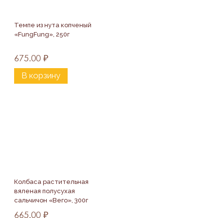
Темпе из нута копченый 
«FungFung», 250г
675.00
₽
В корзину
Колбаса растительная 
вяленая полусухая 
сальчичон «Вего», 300г
665.00
₽