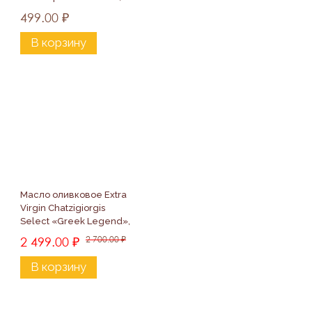
777мл
499.00
₽
В корзину
Масло оливковое Extra 
Virgin Chatzigiorgis 
Select «Greek Legend», 
250мл
2 499.00
₽
2 700.00
₽
В корзину