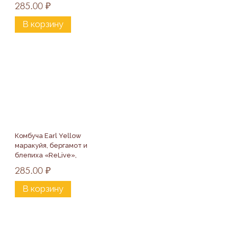
285.00
₽
В корзину
Комбуча Earl Yellow 
маракуйя, бергамот и 
блепиха «ReLive», 
500мл
285.00
₽
В корзину