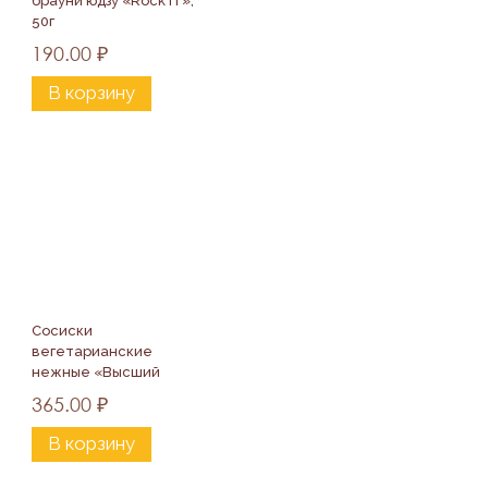
брауни юдзу «Rock IT», 
50г
190.00
₽
В корзину
Сосиски 
вегетарианские 
нежные «Высший 
вкус», 200г
365.00
₽
В корзину