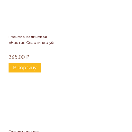
Гранола малиновая 
«Настин Сластин»,450г
365.00
₽
В корзину
Биошот имунно 