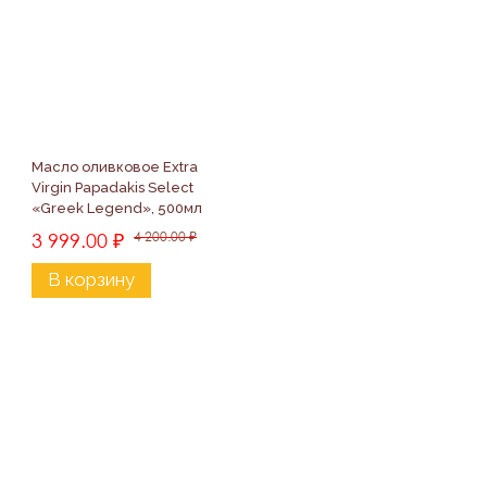
Масло оливковое Extra 
Virgin Papadakis Select 
«Greek Legend», 500мл
3 999.00
₽
4 200.00
₽
В корзину