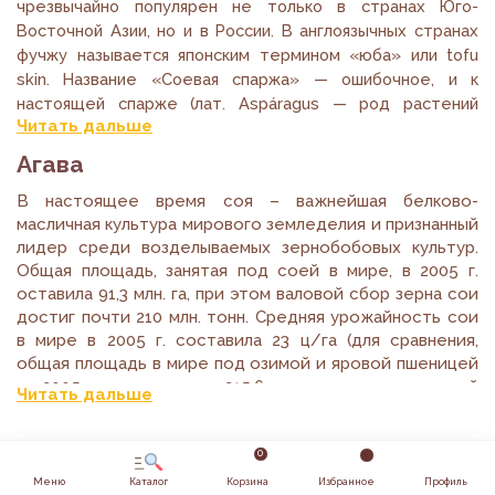
содержанием белка (12-17%) и меньшей влажностью, а
чрезвычайно популярен не только в странах Юго-
мягкие виды содержат 7-10% белка и имеют
Восточной Азии, но и в России. В англоязычных странах
консистенцию омлета. Некоторые виды тофу
фучжу называется японским термином «юба» или tofu
производятся без прессования сгустка, когда
skin. Название «Соевая спаржа» — ошибочное, и к
формирование плотной консистенции у
настоящей спарже (лат. Aspáragus — род растений
Читать дальше
концентрированного соевого молока происходит
семейства спаржевые) никакого отношения не имеет.
непосредственно в упаковке типа Тетра Пак. Тофу легко
Тем не менее, в России, Украине, Киргизии и Казахстане
Агава
режется на кусочки, которые не теряют форму при
именно это название прижилось с легкой руки
любой термообработке.
неизвестного поставщика продукта из Китая, и в
В настоящее время соя – важнейшая белково-
масличная культура мирового земледелия и признанный
настоящее время именно это название известно
Читать статью полностью
лидер среди возделываемых зернобобовых культур.
практически каждому россиянину, любящему корейские
Общая площадь, занятая под соей в мире, в 2005 г.
салаты.
оставила 91,3 млн. га, при этом валовой сбор зерна сои
достиг почти 210 млн. тонн. Средняя урожайность сои
Читать статью полностью
в мире в 2005 г. составила 23 ц/га (для сравнения,
общая площадь в мире под озимой и яровой пшеницей
в 2005 г составила 215,6 млн. га при средней
Читать дальше
урожайности 29,1 ц/га). Но это не предел
биологических возможностей сои. Рекордная
урожайность этой культуры в южных субтропических
0
штатах США достигала 74 ц/га.
Читать статью
Soykaland
Меню
Каталог
Корзина
Избранное
Профиль