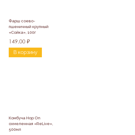
Фарш соево-
пшеничный крупный 
«Сойка», 100г
149.00
₽
В корзину
Комбуча Hop On 
охмеленная «ReLive», 
500мл