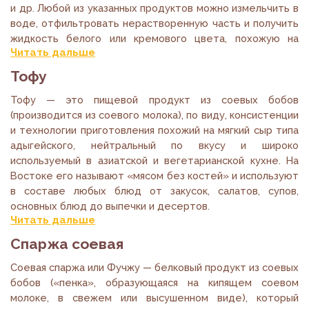
солнце» Людовик XIV называл его «чёрным золотом». И в
и др. Любой из указанных продуктов можно измельчить в
настоящее время соевый соус является одной из самых
воде, отфильтровать нерастворенную часть и получить
любимых приправ во всех кухнях мира, и безусловно,
жидкость белого или кремового цвета, похожую на
Читать дальше
самым известным соевым продуктом.
молоко. Однако для того, чтобы напиток не расслоился, а
превратился в устойчивую водно-жировую эмульсию, по
Тофу
Читать статью полностью
типу и составу сходную с коровьим или любым другим
животным молоком, необходимы различные
Тофу — это пищевой продукт из соевых бобов
технологические приемы – выбор нужного соотношения
(производится из соевого молока), по виду, консистенции
воды к сырью, определенный температурный режим
и технологии приготовления похожий на мягкий сыр типа
экстракции, предварительное замачивание семян и
адыгейского, нейтральный по вкусу и широко
орехов, при необходимости отделение лишнего
используемый в азиатской и вегетарианской кухне. На
крахмала, обогащение белком, жиром и др.
Востоке его называют «мясом без костей» и используют
компонентами и т.д.
в составе любых блюд от закусок, салатов, супов,
основных блюд до выпечки и десертов.
Читать статью полностью
Читать дальше
Соевый сыр тофу производят твердым и мягким, при
Спаржа соевая
этом консистенция зависит от вида осадителя,
применяемого для створаживания соевого молока, а
Соевая спаржа или Фучжу — белковый продукт из соевых
также от времени и силы прессования творожного
бобов («пенка», образующаяся на кипящем соевом
сгустка. Плотные виды отличаются высоким
молоке, в свежем или высушенном виде), который