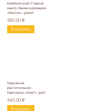
Комбуча Urals Tropical 
манго, банан и ромашка 
«ReLive», 500мл
285.00
₽
В корзину
Пирожное 
растительное 
Картошка «ЭлиС», 350г
545.00
₽
В корзину