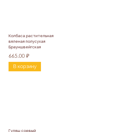
Колбаса растительная 
вяленая полусухая 
Брауншвейгская 
«Вего», 300г
665.00
₽
В корзину
Гуляш соевый 