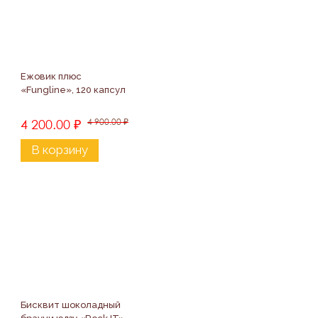
Ежовик плюс 
«Fungline», 120 капсул
4 200.00
₽
4 900.00
₽
В корзину
Бисквит шоколадный 