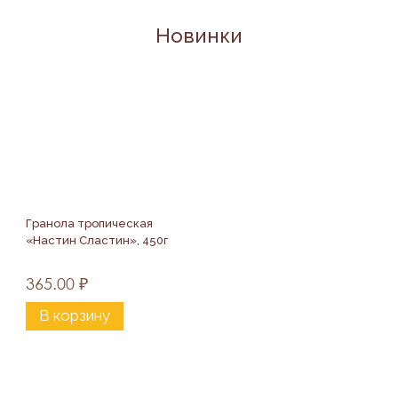
Новинки
Гранола тропическая 
«Настин Сластин», 450г
365.00
₽
В корзину