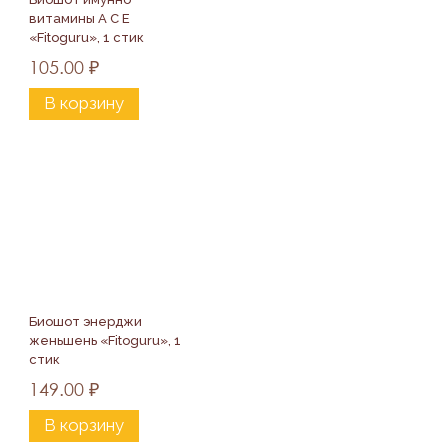
витамины А С Е 
«Fitoguru», 1 стик
105.00
₽
В корзину
Биошот энерджи 
женьшень «Fitoguru», 1 
стик
149.00
₽
В корзину