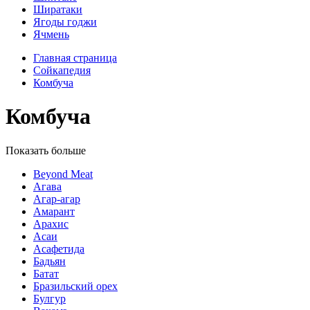
Ширатаки
Ягоды годжи
Ячмень
Главная страница
Сойкапедия
Комбуча
Комбуча
Показать больше
Beyond Meat
Агава
Агар-агар
Амарант
Арахис
Асаи
Асафетида
Бадьян
Батат
Бразильский орех
Булгур