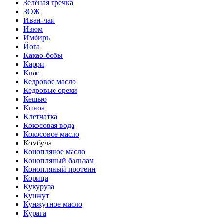
Зелёная гречка
ЗОЖ
Иван-чай
Изюм
Имбирь
Йога
Какао-бобы
Карри
Квас
Кедровое масло
Кедровые орехи
Кешью
Киноа
Клетчатка
Кокосовая вода
Кокосовое масло
Комбуча
Конопляное масло
Конопляный бальзам
Конопляный протеин
Корица
Кукуруза
Кунжут
Кунжутное масло
Курага