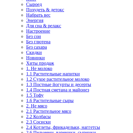
Сыроед
Похудеть & детокс
Набрать вес
Энергия
Для сна & релакс
Настроение
Без сои
Без глютена
Без сахара
Скидки
Новинки
Хиты продаж
1. Не молоко
1.1 Растительные напитки
1.2 Сухое растительное молоко
1.3 Постные йогурты и десерты
1.4 Постная сметана и майонез
1.5 Тофу
1.6 Растительные сыры
2. Не мясо
2.1 Растительное мясо
2.2 Колбасы
2.3 Сосиски
2.4 Котлеты, фрикадельки, наггетсы
2.6 Пельмени, вареники, сырники