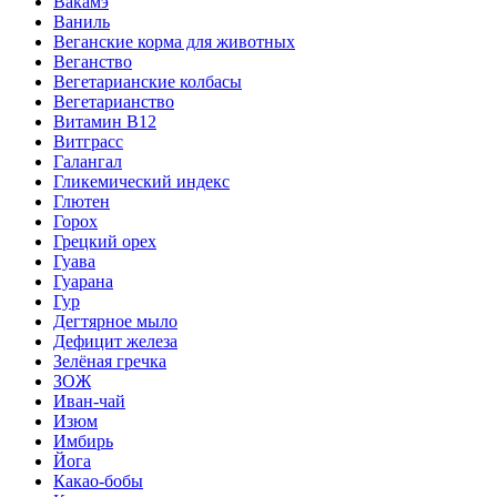
Вакамэ
Ваниль
Веганские корма для животных
Веганство
Вегетарианские колбасы
Вегетарианство
Витамин B12
Витграсс
Галангал
Гликемический индекс
Глютен
Горох
Грецкий орех
Гуава
Гуарана
Гур
Дегтярное мыло
Дефицит железа
Зелёная гречка
ЗОЖ
Иван-чай
Изюм
Имбирь
Йога
Какао-бобы