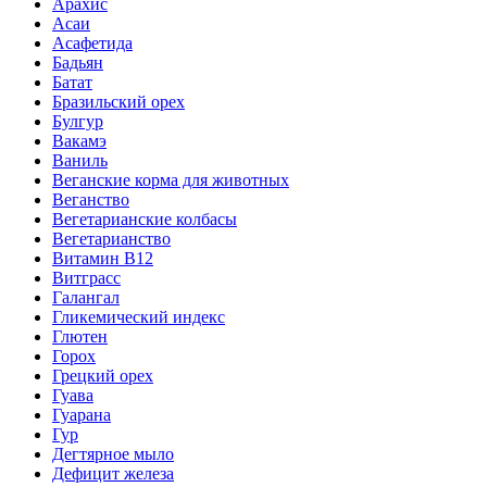
Арахис
Асаи
Асафетида
Бадьян
Батат
Бразильский орех
Булгур
Вакамэ
Ваниль
Веганские корма для животных
Веганство
Вегетарианские колбасы
Вегетарианство
Витамин B12
Витграсс
Галангал
Гликемический индекс
Глютен
Горох
Грецкий орех
Гуава
Гуарана
Гур
Дегтярное мыло
Дефицит железа