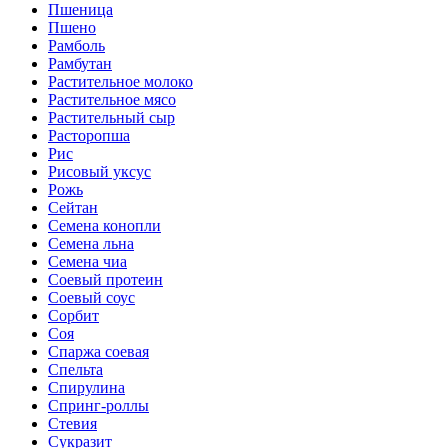
Пшеница
Пшено
Рамболь
Рамбутан
Растительное молоко
Растительное мясо
Растительный сыр
Расторопша
Рис
Рисовый уксус
Рожь
Сейтан
Семена конопли
Семена льна
Семена чиа
Соевый протеин
Соевый соус
Сорбит
Соя
Спаржа соевая
Спельта
Спирулина
Спринг-роллы
Стевия
Сукразит