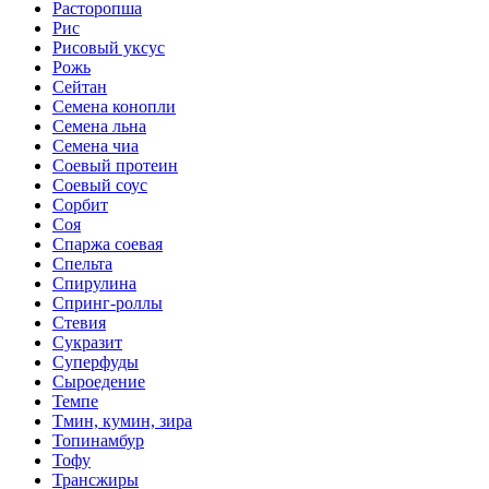
Расторопша
Рис
Рисовый уксус
Рожь
Сейтан
Семена конопли
Семена льна
Семена чиа
Соевый протеин
Соевый соус
Сорбит
Соя
Спаржа соевая
Спельта
Спирулина
Спринг-роллы
Стевия
Сукразит
Суперфуды
Сыроедение
Темпе
Тмин, кумин, зира
Топинамбур
Тофу
Трансжиры