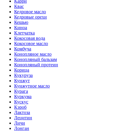
Карри
Квас
Кедровое масло
Кедровые орехи
Кешью
Киноа
Клетчатка
Кокосовая вода
Кокосовое масло
Комбуча
Конопляное масло
Конопляный бальзам
Конопляный протеин
Корица
Кукуруза
Кунжут
Кунжутное масло
Курага
Куркума
Кускус
Кэроб
Лактоза
Лецитин
Личи
Лонган