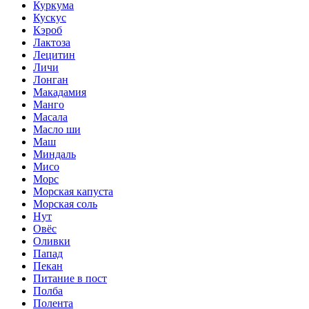
Куркума
Кускус
Кэроб
Лактоза
Лецитин
Личи
Лонган
Макадамия
Манго
Масала
Масло ши
Маш
Миндаль
Мисо
Морс
Морская капуста
Морская соль
Нут
Овёс
Оливки
Папад
Пекан
Питание в пост
Полба
Полента