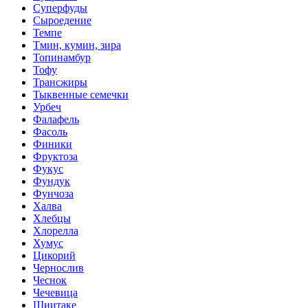
Суперфуды
Сыроедение
Темпе
Тмин, кумин, зира
Топинамбур
Тофу
Трансжиры
Тыквенные семечки
Урбеч
Фалафель
Фасоль
Финики
Фруктоза
Фукус
Фундук
Фунчоза
Халва
Хлебцы
Хлорелла
Хумус
Цикорий
Чернослив
Чеснок
Чечевица
Шиитаке