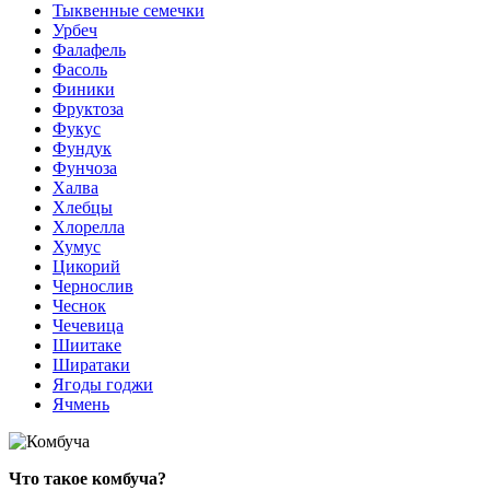
Тыквенные семечки
Урбеч
Фалафель
Фасоль
Финики
Фруктоза
Фукус
Фундук
Фунчоза
Халва
Хлебцы
Хлорелла
Хумус
Цикорий
Чернослив
Чеснок
Чечевица
Шиитаке
Ширатаки
Ягоды годжи
Ячмень
Что такое комбуча?