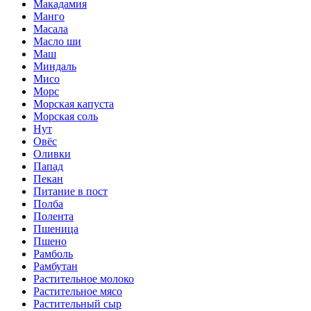
Макадамия
Манго
Масала
Масло ши
Маш
Миндаль
Мисо
Морс
Морская капуста
Морская соль
Нут
Овёс
Оливки
Папад
Пекан
Питание в пост
Полба
Полента
Пшеница
Пшено
Рамболь
Рамбутан
Растительное молоко
Растительное мясо
Растительный сыр