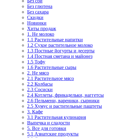
Без сои
Без глютена
Без сахара
Скидки
Новинки
Хиты продаж
1. Не молоко
1.1 Растительные напитки
1.2 Сухое растительное молоко
1.3 Постные йогурты и десерты
1.4 Постная сметана и майонез
1.5 Тофу
1.6 Растительные сыры
2. Не мясо
2.1 Растительное мясо
2.2 Колбасы
2.3 Сосиски
2.4 Котлеты, фрикадельки, наггетсы
2.6 Пельмени, вареники, сырники
2.5 Хумус и растительные паштеты
3. Кафе
3.1 Растительная кулинария
Выпечка и сладости
5. Все для готовки
5.1 Азиатские продукты