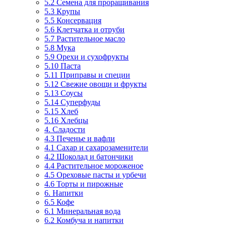
5.2 Семена для проращивания
5.3 Крупы
5.5 Консервация
5.6 Клетчатка и отруби
5.7 Растительное масло
5.8 Мука
5.9 Орехи и сухофрукты
5.10 Паста
5.11 Приправы и специи
5.12 Свежие овощи и фрукты
5.13 Соусы
5.14 Суперфуды
5.15 Хлеб
5.16 Хлебцы
4. Сладости
4.3 Печенье и вафли
4.1 Сахар и сахарозаменители
4.2 Шоколад и батончики
4.4 Растительное мороженое
4.5 Ореховые пасты и урбечи
4.6 Торты и пирожные
6. Напитки
6.5 Кофе
6.1 Минеральная вода
6.2 Комбуча и напитки