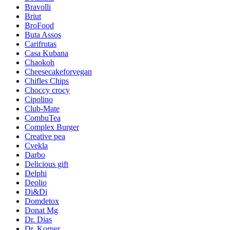
Bravolli
Briut
BroFood
Buta Assos
Carifrutas
Casa Kubana
Chaokoh
Cheesecakeforvegan
Chifles Chips
Choccy crocy
Cipolino
Club-Mate
CombuTea
Complex Burger
Creative pea
Cvekla
Darbo
Delicious gift
Delphi
Deolio
Di&Di
Domdetox
Donat Mg
Dr. Dias
Dr. Korner