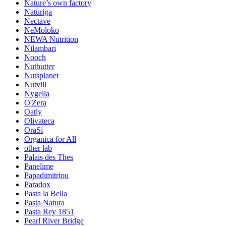
Nature’s own factory
Naturiga
Nectave
NeMoloko
NEWA Nutrition
Nilambari
Nooch
Nutbutter
Nutsplanet
Nutvill
Nygella
O'Zera
Oatly
Olivateca
OraSi
Organica for All
other lab
Palais des Thes
Panelime
Papadimitriou
Paradox
Pasta la Bella
Pasta Natura
Pasta Rey 1851
Pearl River Bridge