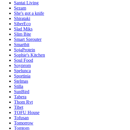
Santai Living
Sezam
She's got a knife
Shirataki
SiberEco
Slad Miks
Slim Bite
Smart Sprouter
Smartbit
SojaProtein
Sophie's Kitchen
Soul Food
Soyprom
Spelunca
Sportinia
Stelmas
Stilla
SunBird
Tabera
Thom Rvt
Tibet
TOFU House
Tofusan
Tomorrow
Tomtom