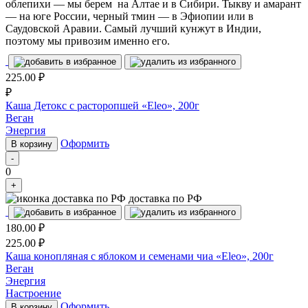
облепихи ― мы берем на Алтае и в Сибири. Тыкву и амарант
— на юге России, черный тмин ― в Эфиопии или в
Саудовской Аравии. Самый лучший кунжут в Индии,
поэтому мы привозим именно его.
225.00
₽
₽
Каша Детокс с расторопшей «Eleo», 200г
Веган
Энергия
Оформить
В корзину
-
0
+
доставка по РФ
180.00
₽
225.00
₽
Каша конопляная с яблоком и семенами чиа «Eleo», 200г
Веган
Энергия
Настроение
Оформить
В корзину