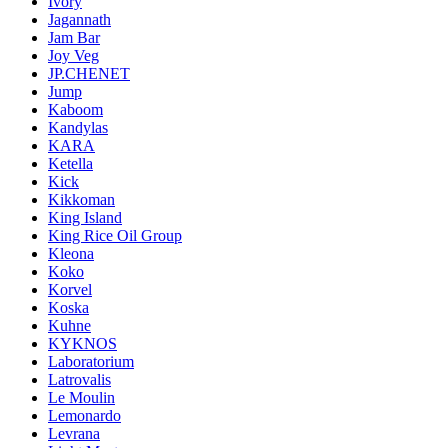
Ivory
Jagannath
Jam Bar
Joy Veg
JP.CHENET
Jump
Kaboom
Kandylas
KARA
Ketella
Kick
Kikkoman
King Island
King Rice Oil Group
Kleona
Koko
Korvel
Koska
Kuhne
KYKNOS
Laboratorium
Latrovalis
Le Moulin
Lemonardo
Levrana