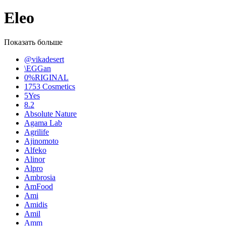
Eleo
Показать больше
@vikadesert
\EGGan
0%RIGINAL
1753 Cosmetics
5Yes
8.2
Absolute Nature
Agama Lab
Agrilife
Ajinomoto
Alfeko
Alinor
Alpro
Ambrosia
AmFood
Ami
Amidis
Amil
Amm