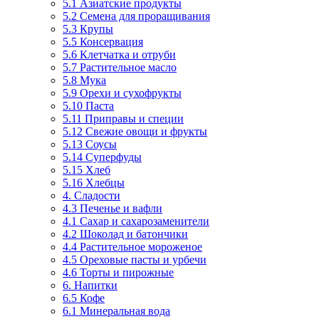
5.1 Азиатские продукты
5.2 Семена для проращивания
5.3 Крупы
5.5 Консервация
5.6 Клетчатка и отруби
5.7 Растительное масло
5.8 Мука
5.9 Орехи и сухофрукты
5.10 Паста
5.11 Приправы и специи
5.12 Свежие овощи и фрукты
5.13 Соусы
5.14 Суперфуды
5.15 Хлеб
5.16 Хлебцы
4. Сладости
4.3 Печенье и вафли
4.1 Сахар и сахарозаменители
4.2 Шоколад и батончики
4.4 Растительное мороженое
4.5 Ореховые пасты и урбечи
4.6 Торты и пирожные
6. Напитки
6.5 Кофе
6.1 Минеральная вода