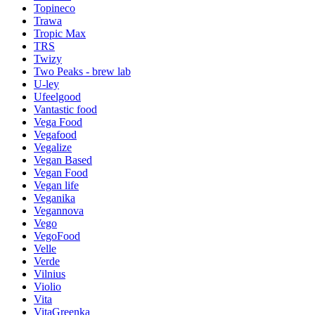
Topineco
Trawa
Tropic Max
TRS
Twizy
Two Peaks - brew lab
U-ley
Ufeelgood
Vantastic food
Vega Food
Vegafood
Vegalize
Vegan Based
Vegan Food
Vegan life
Veganika
Vegannova
Vego
VegoFood
Velle
Verde
Vilnius
Violio
Vita
VitaGreenka