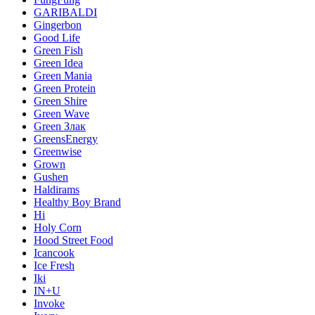
GARIBALDI
Gingerbon
Good Life
Green Fish
Green Idea
Green Mania
Green Protein
Green Shire
Green Wave
Green Злак
GreensEnergy
Greenwise
Grown
Gushen
Haldirams
Healthy Boy Brand
Hi
Holy Corn
Hood Street Food
Icancook
Ice Fresh
Iki
IN+U
Invoke