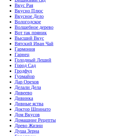
Вкус Рая
Вкусно Плюс
Вкусное Дело
Вологодское
Волшебное дерево
Вот так пряник
Высший Вкус
Вятский Иван Чай
Гармония
Гарнец
Голодный Леший
Город Сад
Гродфуд
Гурмайор
Дар Орехов
Делали Дела
Дивеево
Дивинка
Дивные яства
Доктор Шпинато
Дом Вкусов
Домашние Рецепты
Древо Жизни
Душа Зерна