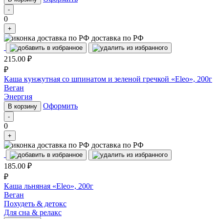
-
0
+
доставка по РФ
215.00
₽
₽
Каша кунжутная со шпинатом и зеленой гречкой «Eleo», 200г
Веган
Энергия
Оформить
В корзину
-
0
+
доставка по РФ
185.00
₽
₽
Каша льняная «Eleo», 200г
Веган
Похудеть & детокс
Для сна & релакс