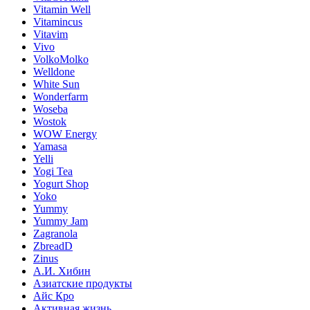
Vitamin Well
Vitamincus
Vitavim
Vivo
VolkoMolko
Welldone
White Sun
Wonderfarm
Woseba
Wostok
WOW Energy
Yamasa
Yelli
Yogi Tea
Yogurt Shop
Yoko
Yummy
Yummy Jam
Zagranola
ZbreadD
Zinus
А.И. Хибин
Азиатские продукты
Айс Кро
Активная жизнь