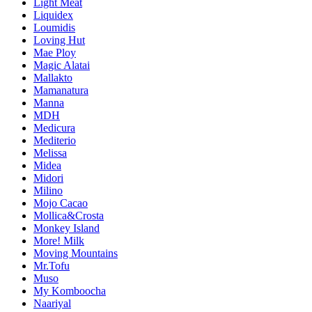
Light Meat
Liquidex
Loumidis
Loving Hut
Mae Ploy
Magic Alatai
Mallakto
Mamanatura
Manna
MDH
Medicura
Mediterio
Melissa
Midea
Midori
Milino
Mojo Cacao
Mollica&Crosta
Monkey Island
More! Milk
Moving Mountains
Mr.Tofu
Muso
My Komboocha
Naariyal