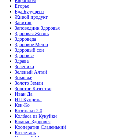
Европром
Егорье
Еда Будущего
Живой продукт
Завиток
Заповедник Здоровья
Здоровая Жизнь
Здороведа
Здоровое Меню
Здоровый сон
Здоровье
Здрава
Зеленика
Зеленый Алтай
Зимовье
Золото Земли
Золотое Качество
Иван Да
ИП Куприна
Кен-Ко
Козинаки 2.0
Колбаса из Кукуйки
Компас Здоровья
Кооператив Сладенький
Котлетарь