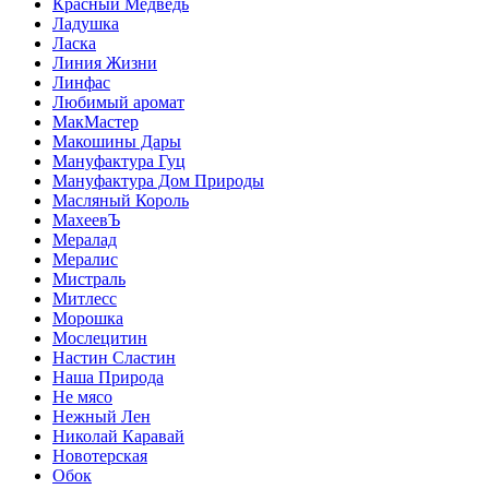
Красный Медведь
Ладушка
Ласка
Линия Жизни
Линфас
Любимый аромат
МакМастер
Макошины Дары
Мануфактура Гуц
Мануфактура Дом Природы
Масляный Король
МахеевЪ
Мералад
Мералис
Мистраль
Митлесс
Морошка
Мослецитин
Настин Сластин
Наша Природа
Не мясо
Нежный Лен
Николай Каравай
Новотерская
Обок