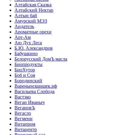
Алтайская Сказка
Алтайский Нектар
Алтын бай
Амурский МЭЗ
Андатель
Ароматные орехи
Арт-Ам
Аю Дух Леса
Б.Ю. Александров
Бабушкино
Белорусский ДомЪ масла
Биопродукты
БиоХутор
Боб и Соя
Бородинский
Вареньеизшишек.рф
Васильева Слобода
Вастэко
Веган Иваныч
ВегановЪ
Вегасло
Вегмени
Витапром
Витацентр
Вишневый сад