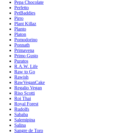
Pepa Chocolate
Perfetto
PetBaddies
Pirro
Plant Killaz
Planto
Platon
Pomodorino
Ponnath
Primavena
Primo Gusto
Puratos
R.A.W. Life
Raw to Go
Rawish
RawVeganCake
Regalio Vegan
Riso Scotti
Roi Thai
Royal Forest
Rudolfs
Sababa
Salemipina
Salina
Sangre de Toro