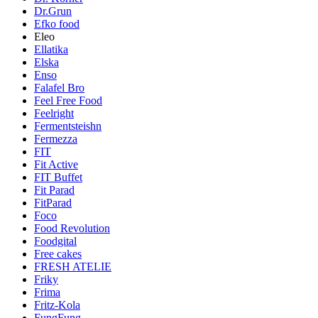
Dr.Grun
Efko food
Eleo
Ellatika
Elska
Enso
Falafel Bro
Feel Free Food
Feelright
Fermentsteishn
Fermezza
FIT
Fit Active
FIT Buffet
Fit Parad
FitParad
Foco
Food Revolution
Foodgital
Free cakes
FRESH ATELIE
Friky
Frima
Fritz-Kola
FungFung