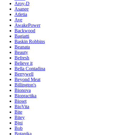
Aroy-D
Asanee
Atletia
Ave
AwakePower
Backwood
Bagiatti
Baskin Robbins
Beanata
Beauty
Befresh
Believe it
Bella Contadina
Berrywell
Beyond Meat
Billington's
Bionova
Biopractika
Bioset
BioVita
Bite
Bitey
Bjni
Bob
Botanika