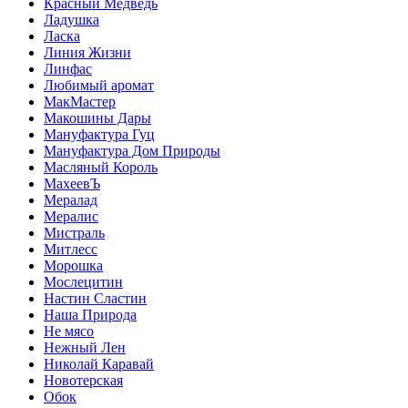
Красный Медведь
Ладушка
Ласка
Линия Жизни
Линфас
Любимый аромат
МакМастер
Макошины Дары
Мануфактура Гуц
Мануфактура Дом Природы
Масляный Король
МахеевЪ
Мералад
Мералис
Мистраль
Митлесс
Морошка
Мослецитин
Настин Сластин
Наша Природа
Не мясо
Нежный Лен
Николай Каравай
Новотерская
Обок