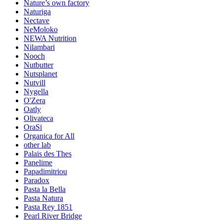
Nature’s own factory
Naturiga
Nectave
NeMoloko
NEWA Nutrition
Nilambari
Nooch
Nutbutter
Nutsplanet
Nutvill
Nygella
O'Zera
Oatly
Olivateca
OraSi
Organica for All
other lab
Palais des Thes
Panelime
Papadimitriou
Paradox
Pasta la Bella
Pasta Natura
Pasta Rey 1851
Pearl River Bridge