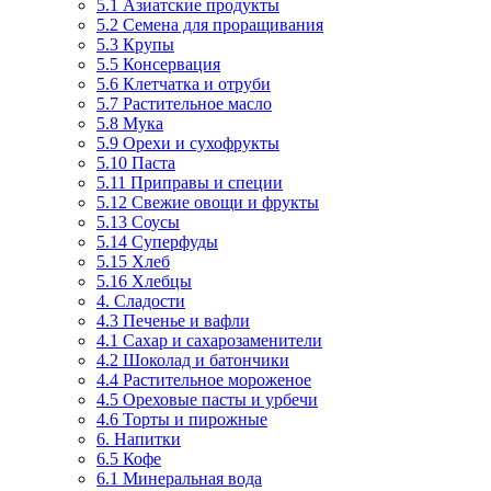
5.1 Азиатские продукты
5.2 Семена для проращивания
5.3 Крупы
5.5 Консервация
5.6 Клетчатка и отруби
5.7 Растительное масло
5.8 Мука
5.9 Орехи и сухофрукты
5.10 Паста
5.11 Приправы и специи
5.12 Свежие овощи и фрукты
5.13 Соусы
5.14 Суперфуды
5.15 Хлеб
5.16 Хлебцы
4. Сладости
4.3 Печенье и вафли
4.1 Сахар и сахарозаменители
4.2 Шоколад и батончики
4.4 Растительное мороженое
4.5 Ореховые пасты и урбечи
4.6 Торты и пирожные
6. Напитки
6.5 Кофе
6.1 Минеральная вода