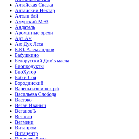
Алтайская Сказка
Алтайский Нектар
Алтын бай
Амурский МЭЗ
Андатель
Ароматные орехи
Арт-Ам
Аю Дух Леса
Б.Ю. Александров
Бабушкино
Белорусский ДомЪ масла
Биопродукты
БиоХутор
Боб и Соя
Бородинский
Вареньеизшишек.рф
Васильева Слобода
Вастэко
Веган Иваныч
ВегановЪ
Вегасло
Вегмени
Витапром
Витацентр
Вишневый сад