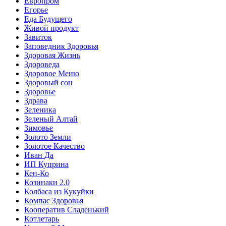
Европром
Егорье
Еда Будущего
Живой продукт
Завиток
Заповедник Здоровья
Здоровая Жизнь
Здороведа
Здоровое Меню
Здоровый сон
Здоровье
Здрава
Зеленика
Зеленый Алтай
Зимовье
Золото Земли
Золотое Качество
Иван Да
ИП Куприна
Кен-Ко
Козинаки 2.0
Колбаса из Кукуйки
Компас Здоровья
Кооператив Сладенький
Котлетарь