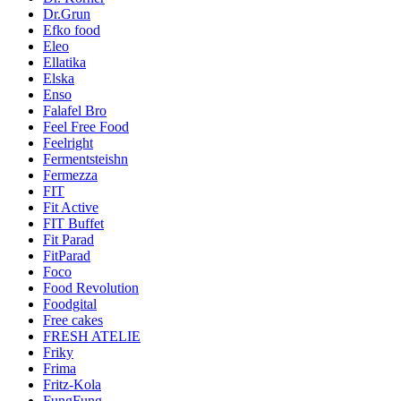
Dr.Grun
Efko food
Eleo
Ellatika
Elska
Enso
Falafel Bro
Feel Free Food
Feelright
Fermentsteishn
Fermezza
FIT
Fit Active
FIT Buffet
Fit Parad
FitParad
Foco
Food Revolution
Foodgital
Free cakes
FRESH ATELIE
Friky
Frima
Fritz-Kola
FungFung