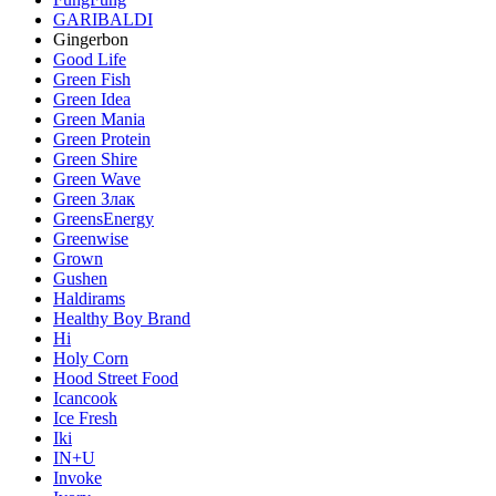
GARIBALDI
Gingerbon
Good Life
Green Fish
Green Idea
Green Mania
Green Protein
Green Shire
Green Wave
Green Злак
GreensEnergy
Greenwise
Grown
Gushen
Haldirams
Healthy Boy Brand
Hi
Holy Corn
Hood Street Food
Icancook
Ice Fresh
Iki
IN+U
Invoke