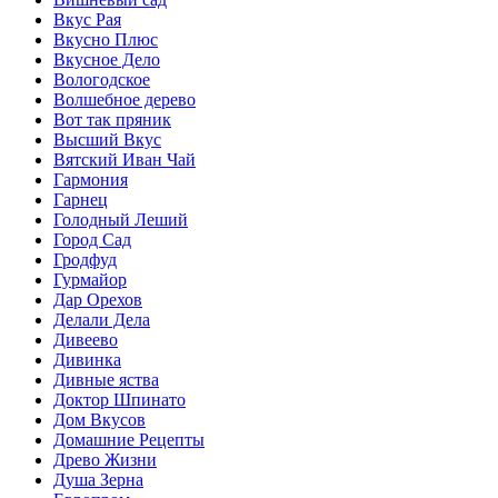
Вкус Рая
Вкусно Плюс
Вкусное Дело
Вологодское
Волшебное дерево
Вот так пряник
Высший Вкус
Вятский Иван Чай
Гармония
Гарнец
Голодный Леший
Город Сад
Гродфуд
Гурмайор
Дар Орехов
Делали Дела
Дивеево
Дивинка
Дивные яства
Доктор Шпинато
Дом Вкусов
Домашние Рецепты
Древо Жизни
Душа Зерна