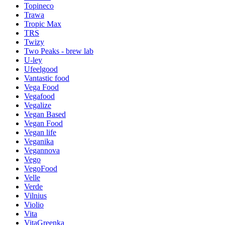
Topineco
Trawa
Tropic Max
TRS
Twizy
Two Peaks - brew lab
U-ley
Ufeelgood
Vantastic food
Vega Food
Vegafood
Vegalize
Vegan Based
Vegan Food
Vegan life
Veganika
Vegannova
Vego
VegoFood
Velle
Verde
Vilnius
Violio
Vita
VitaGreenka