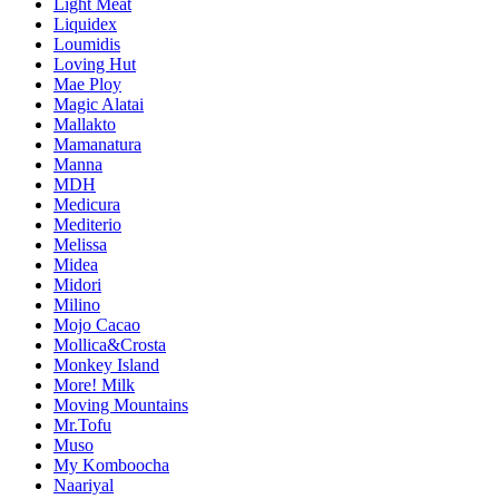
Light Meat
Liquidex
Loumidis
Loving Hut
Mae Ploy
Magic Alatai
Mallakto
Mamanatura
Manna
MDH
Medicura
Mediterio
Melissa
Midea
Midori
Milino
Mojo Cacao
Mollica&Crosta
Monkey Island
More! Milk
Moving Mountains
Mr.Tofu
Muso
My Komboocha
Naariyal