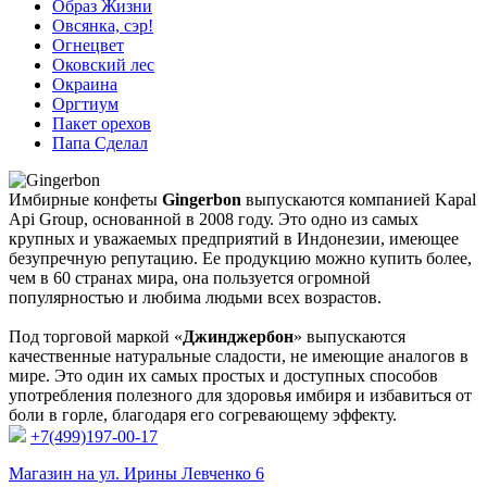
Образ Жизни
Овсянка, сэр!
Огнецвет
Оковский лес
Окраина
Оргтиум
Пакет орехов
Папа Сделал
Имбирные конфеты
Gingerbon
выпускаются компанией Kapal
Api Group, основанной в 2008 году. Это одно из самых
крупных и уважаемых предприятий в Индонезии, имеющее
безупречную репутацию. Ее продукцию можно купить более,
чем в 60 странах мира, она пользуется огромной
популярностью и любима людьми всех возрастов.
Под торговой маркой «
Джинджербон
» выпускаются
качественные натуральные сладости, не имеющие аналогов в
мире. Это один их самых простых и доступных способов
употребления полезного для здоровья имбиря и избавиться от
боли в горле, благодаря его согревающему эффекту.
+7(499)197-00-17
Магазин на ул. Ирины Левченко 6