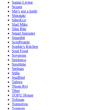
Santai Living
Sezam
She's got a knife
Shirataki
SiberEco
Slad Miks
Slim Bite
Smart Sprouter
Smartbit
SojaProtein
Sophie's Kitchen
Soul Food
Soyprom
Spelunca
Sportinia
Stelmas
Stilla
SunBird
Tabera
Thom Rvt
Tibet
TOFU House
Tofusan
Tomorrow
Tomtom