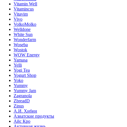
Vitamin Well
Vitamincus
Vitavim
Vivo
VolkoMolko
Welldone
White Sun
Wonderfarm
Woseba
Wostok
WOW Energy
Yamasa
Yelli
Yogi Tea
Yogurt Shop
Yoko
Yummy
Yummy Jam
Zagranola
ZbreadD
Zinus
А.И. Хибин
Азиатские продукты
Айс Кро
Активная жизнь