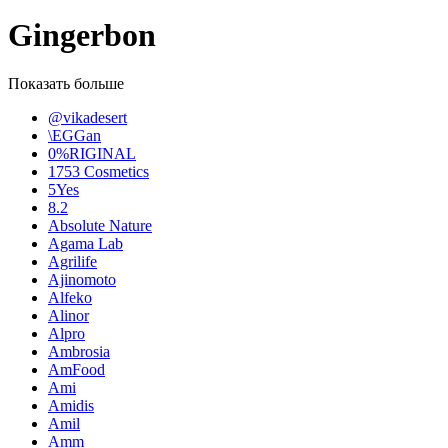
Gingerbon
Показать больше
@vikadesert
\EGGan
0%RIGINAL
1753 Cosmetics
5Yes
8.2
Absolute Nature
Agama Lab
Agrilife
Ajinomoto
Alfeko
Alinor
Alpro
Ambrosia
AmFood
Ami
Amidis
Amil
Amm