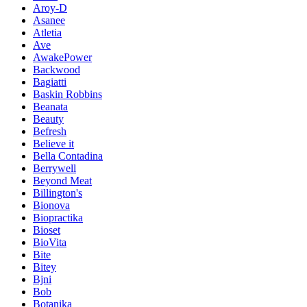
Aroy-D
Asanee
Atletia
Ave
AwakePower
Backwood
Bagiatti
Baskin Robbins
Beanata
Beauty
Befresh
Believe it
Bella Contadina
Berrywell
Beyond Meat
Billington's
Bionova
Biopractika
Bioset
BioVita
Bite
Bitey
Bjni
Bob
Botanika