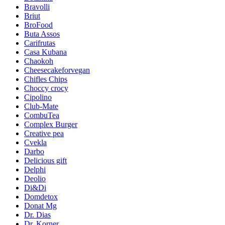
Bravolli
Briut
BroFood
Buta Assos
Carifrutas
Casa Kubana
Chaokoh
Cheesecakeforvegan
Chifles Chips
Choccy crocy
Cipolino
Club-Mate
CombuTea
Complex Burger
Creative pea
Cvekla
Darbo
Delicious gift
Delphi
Deolio
Di&Di
Domdetox
Donat Mg
Dr. Dias
Dr. Korner