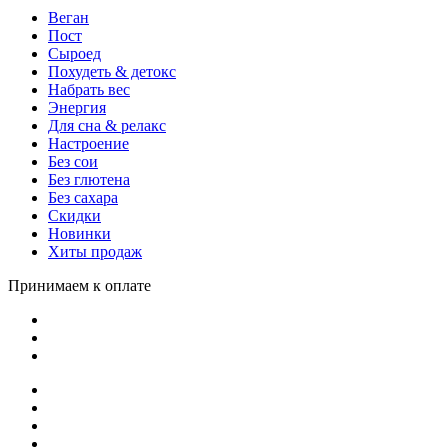
Веган
Пост
Сыроед
Похудеть & детокс
Набрать вес
Энергия
Для сна & релакс
Настроение
Без сои
Без глютена
Без сахара
Скидки
Новинки
Хиты продаж
Принимаем к оплате