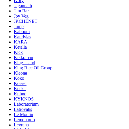
Ivory
Jagannath
Jam Bar
Joy Veg
JP.CHENET
Jump
Kaboom
Kandylas
KARA
Ketella
Kick
Kikkoman
King Island
King Rice Oil Group
Kleona
Koko
Korvel
Koska
Kuhne
KYKNOS
Laboratorium
Latrovalis
Le Moulin
Lemonardo
Levrana