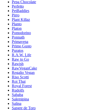
Pepa Chocolate
Perfetto
PetBaddies
Pirro
Plant Killaz
Planto
Platon
Pomodorino
Ponnath
Primavena
Primo Gusto
Puratos
R.A.W. Life
Raw to Go
Rawish
RawVeganCake
Regalio Vegan
Riso Scotti
Roi Thai
Royal Forest
Rudolfs
Sababa
Salemipina
Salina
Sangre de Toro