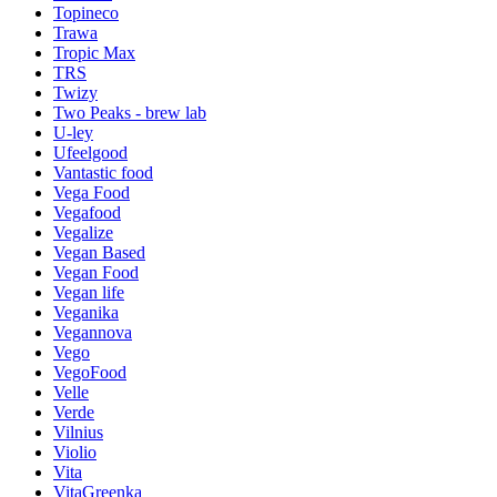
Topineco
Trawa
Tropic Max
TRS
Twizy
Two Peaks - brew lab
U-ley
Ufeelgood
Vantastic food
Vega Food
Vegafood
Vegalize
Vegan Based
Vegan Food
Vegan life
Veganika
Vegannova
Vego
VegoFood
Velle
Verde
Vilnius
Violio
Vita
VitaGreenka