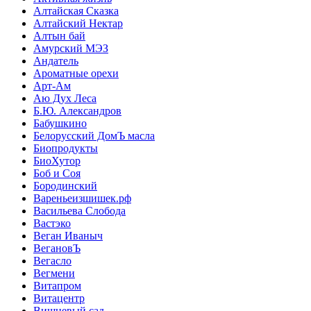
Алтайская Сказка
Алтайский Нектар
Алтын бай
Амурский МЭЗ
Андатель
Ароматные орехи
Арт-Ам
Аю Дух Леса
Б.Ю. Александров
Бабушкино
Белорусский ДомЪ масла
Биопродукты
БиоХутор
Боб и Соя
Бородинский
Вареньеизшишек.рф
Васильева Слобода
Вастэко
Веган Иваныч
ВегановЪ
Вегасло
Вегмени
Витапром
Витацентр
Вишневый сад