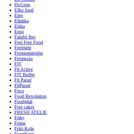
Dr.Grun
Efko food
Eleo
Ellatika
Elska
Enso
Falafel Bro
Feel Free Food
Feelright
Fermentsteishn
Fermezza
FIT
Fit Active
FIT Buffet
Fit Parad
FitParad
Foco
Food Revolution
Foodgital
Free cakes
FRESH ATELIE
Friky
Frima
Fritz-Kola
FungFung