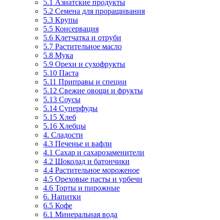
5.1 Азиатские продукты
5.2 Семена для проращивания
5.3 Крупы
5.5 Консервация
5.6 Клетчатка и отруби
5.7 Растительное масло
5.8 Мука
5.9 Орехи и сухофрукты
5.10 Паста
5.11 Приправы и специи
5.12 Свежие овощи и фрукты
5.13 Соусы
5.14 Суперфуды
5.15 Хлеб
5.16 Хлебцы
4. Сладости
4.3 Печенье и вафли
4.1 Сахар и сахарозаменители
4.2 Шоколад и батончики
4.4 Растительное мороженое
4.5 Ореховые пасты и урбечи
4.6 Торты и пирожные
6. Напитки
6.5 Кофе
6.1 Минеральная вода