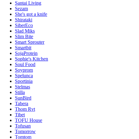
Santai Living
Sezam
She's got a knife
Shirataki
SiberEco
Slad Miks
Slim Bite
Smart Sprouter
Smartbit
SojaProtein
Sophie's Kitchen
Soul Food
Soyprom
Spelunca
Sportinia
Stelmas
Stilla
SunBird
Tabera
Thom Rvt
Tibet
TOFU House
Tofusan
Tomorrow
Tomtom