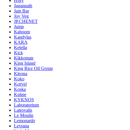
Ivory
Jagannath
Jam Bar
Joy Veg
JP.CHENET
Jump
Kaboom
Kandylas
KARA
Ketella
Kick
Kikkoman
King Island
King Rice Oil Group
Kleona
Koko
Korvel
Koska
Kuhne
KYKNOS
Laboratorium
Latrovalis
Le Moulin
Lemonardo
Levrana