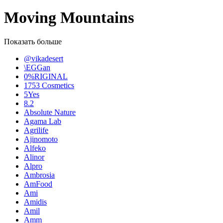
Moving Mountains
Показать больше
@vikadesert
\EGGan
0%RIGINAL
1753 Cosmetics
5Yes
8.2
Absolute Nature
Agama Lab
Agrilife
Ajinomoto
Alfeko
Alinor
Alpro
Ambrosia
AmFood
Ami
Amidis
Amil
Amm