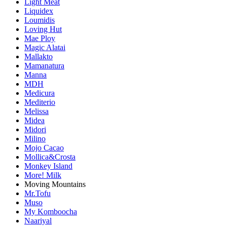
Light Meat
Liquidex
Loumidis
Loving Hut
Mae Ploy
Magic Alatai
Mallakto
Mamanatura
Manna
MDH
Medicura
Mediterio
Melissa
Midea
Midori
Milino
Mojo Cacao
Mollica&Crosta
Monkey Island
More! Milk
Moving Mountains
Mr.Tofu
Muso
My Komboocha
Naariyal