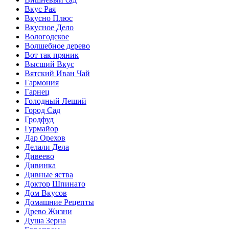
Вкус Рая
Вкусно Плюс
Вкусное Дело
Вологодское
Волшебное дерево
Вот так пряник
Высший Вкус
Вятский Иван Чай
Гармония
Гарнец
Голодный Леший
Город Сад
Гродфуд
Гурмайор
Дар Орехов
Делали Дела
Дивеево
Дивинка
Дивные яства
Доктор Шпинато
Дом Вкусов
Домашние Рецепты
Древо Жизни
Душа Зерна