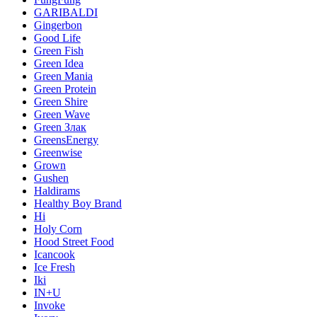
GARIBALDI
Gingerbon
Good Life
Green Fish
Green Idea
Green Mania
Green Protein
Green Shire
Green Wave
Green Злак
GreensEnergy
Greenwise
Grown
Gushen
Haldirams
Healthy Boy Brand
Hi
Holy Corn
Hood Street Food
Icancook
Ice Fresh
Iki
IN+U
Invoke