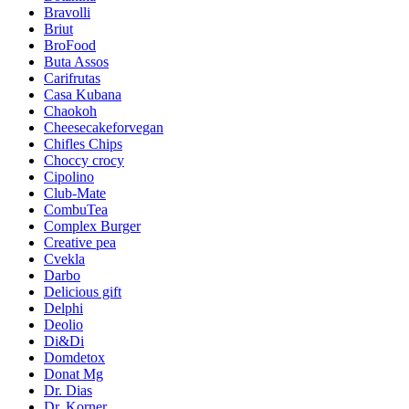
Bravolli
Briut
BroFood
Buta Assos
Carifrutas
Casa Kubana
Chaokoh
Cheesecakeforvegan
Chifles Chips
Choccy crocy
Cipolino
Club-Mate
CombuTea
Complex Burger
Creative pea
Cvekla
Darbo
Delicious gift
Delphi
Deolio
Di&Di
Domdetox
Donat Mg
Dr. Dias
Dr. Korner