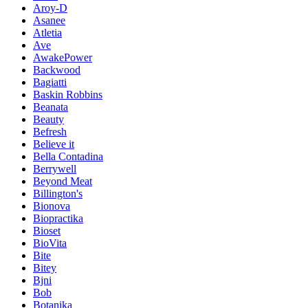
Aroy-D
Asanee
Atletia
Ave
AwakePower
Backwood
Bagiatti
Baskin Robbins
Beanata
Beauty
Befresh
Believe it
Bella Contadina
Berrywell
Beyond Meat
Billington's
Bionova
Biopractika
Bioset
BioVita
Bite
Bitey
Bjni
Bob
Botanika