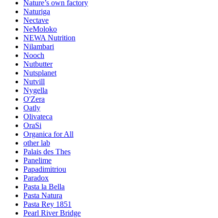
Nature’s own factory
Naturiga
Nectave
NeMoloko
NEWA Nutrition
Nilambari
Nooch
Nutbutter
Nutsplanet
Nutvill
Nygella
O'Zera
Oatly
Olivateca
OraSi
Organica for All
other lab
Palais des Thes
Panelime
Papadimitriou
Paradox
Pasta la Bella
Pasta Natura
Pasta Rey 1851
Pearl River Bridge