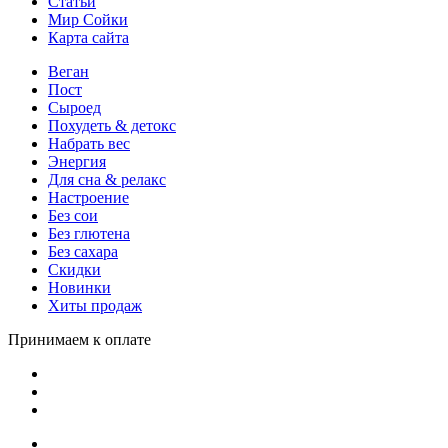
Статьи
Мир Сойки
Карта сайта
Веган
Пост
Сыроед
Похудеть & детокс
Набрать вес
Энергия
Для сна & релакс
Настроение
Без сои
Без глютена
Без сахара
Скидки
Новинки
Хиты продаж
Принимаем к оплате