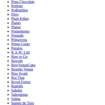
Pepa Chocolate
Perfetto
PetBaddies
Pirro
Plant Killaz
Planto
Platon
Pomodorino
Ponnath
Primavena
Primo Gusto
Puratos
R.A.W. Life
Raw to Go
Rawish
RawVeganCake
Regalio Vegan
Riso Scotti
Roi Thai
Royal Forest
Rudolfs
Sababa
Salemipina
Salina
Sangre de Toro