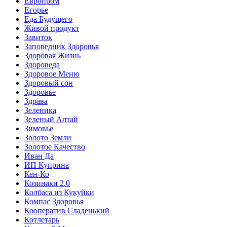
Европром
Егорье
Еда Будущего
Живой продукт
Завиток
Заповедник Здоровья
Здоровая Жизнь
Здороведа
Здоровое Меню
Здоровый сон
Здоровье
Здрава
Зеленика
Зеленый Алтай
Зимовье
Золото Земли
Золотое Качество
Иван Да
ИП Куприна
Кен-Ко
Козинаки 2.0
Колбаса из Кукуйки
Компас Здоровья
Кооператив Сладенький
Котлетарь