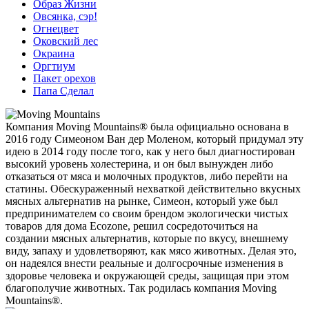
Образ Жизни
Овсянка, сэр!
Огнецвет
Оковский лес
Окраина
Оргтиум
Пакет орехов
Папа Сделал
Компания Moving Mountains® была официально основана в
2016 году Симеоном Ван дер Моленом, который придумал эту
идею в 2014 году после того, как у него был диагностирован
высокий уровень холестерина, и он был вынужден либо
отказаться от мяса и молочных продуктов, либо перейти на
статины. Обескураженный нехваткой действительно вкусных
мясных альтернатив на рынке, Симеон, который уже был
предпринимателем со своим брендом экологически чистых
товаров для дома Ecozone, решил сосредоточиться на
создании мясных альтернатив, которые по вкусу, внешнему
виду, запаху и удовлетворяют, как мясо животных. Делая это,
он надеялся внести реальные и долгосрочные изменения в
здоровье человека и окружающей среды, защищая при этом
благополучие животных. Так родилась компания Moving
Mountains®.