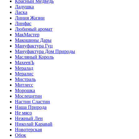
Красный Медведь
Ладушка
Ласка
Линия Жизни
Линфас
Любимый аромат
МакМастер
Макошины Дары
Мануфактура Гуц
Мануфактура Дом Природы
Масляный Король
МахеевЪ
Мералад
Мералис
Мистраль
Митлесс
Морошка
Мослецитин
Настин Сластин
Наша Природа
Не мясо
Нежный Лен
Николай Каравай
Новотерская
Обок