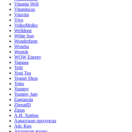
Vitamin Well
Vitamincus
Vitavim
Vivo
VolkoMolko
Welldone
White Sun
Wonderfarm
Woseba
Wostok
WOW Energy
Yamasa
Yelli
Yogi Tea
Yogurt Shop
Yoko
Yummy
Yummy Jam
Zagranola
ZbreadD
Zinus
А.И. Хибин
Азиатские продукты
Айс Кро
Активная жизнь