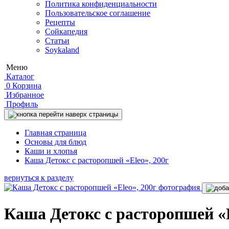
Политика конфиденциальности
Пользовательское соглашение
Рецепты
Сойкапедия
Статьи
Soykaland
Меню
Каталог
0
Корзина
Избранное
Профиль
Главная страница
Основы для блюд
Каши и хлопья
Каша Детокс с расторопшей «Eleo», 200г
вернуться к разделу
Каша Детокс с расторопшей «E