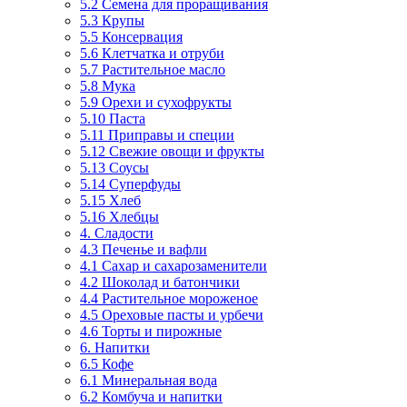
5.2 Семена для проращивания
5.3 Крупы
5.5 Консервация
5.6 Клетчатка и отруби
5.7 Растительное масло
5.8 Мука
5.9 Орехи и сухофрукты
5.10 Паста
5.11 Приправы и специи
5.12 Свежие овощи и фрукты
5.13 Соусы
5.14 Суперфуды
5.15 Хлеб
5.16 Хлебцы
4. Сладости
4.3 Печенье и вафли
4.1 Сахар и сахарозаменители
4.2 Шоколад и батончики
4.4 Растительное мороженое
4.5 Ореховые пасты и урбечи
4.6 Торты и пирожные
6. Напитки
6.5 Кофе
6.1 Минеральная вода
6.2 Комбуча и напитки