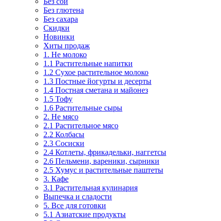
Без сои
Без глютена
Без сахара
Скидки
Новинки
Хиты продаж
1. Не молоко
1.1 Растительные напитки
1.2 Сухое растительное молоко
1.3 Постные йогурты и десерты
1.4 Постная сметана и майонез
1.5 Тофу
1.6 Растительные сыры
2. Не мясо
2.1 Растительное мясо
2.2 Колбасы
2.3 Сосиски
2.4 Котлеты, фрикадельки, наггетсы
2.6 Пельмени, вареники, сырники
2.5 Хумус и растительные паштеты
3. Кафе
3.1 Растительная кулинария
Выпечка и сладости
5. Все для готовки
5.1 Азиатские продукты