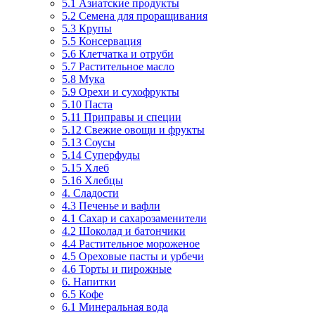
5.1 Азиатские продукты
5.2 Семена для проращивания
5.3 Крупы
5.5 Консервация
5.6 Клетчатка и отруби
5.7 Растительное масло
5.8 Мука
5.9 Орехи и сухофрукты
5.10 Паста
5.11 Приправы и специи
5.12 Свежие овощи и фрукты
5.13 Соусы
5.14 Суперфуды
5.15 Хлеб
5.16 Хлебцы
4. Сладости
4.3 Печенье и вафли
4.1 Сахар и сахарозаменители
4.2 Шоколад и батончики
4.4 Растительное мороженое
4.5 Ореховые пасты и урбечи
4.6 Торты и пирожные
6. Напитки
6.5 Кофе
6.1 Минеральная вода