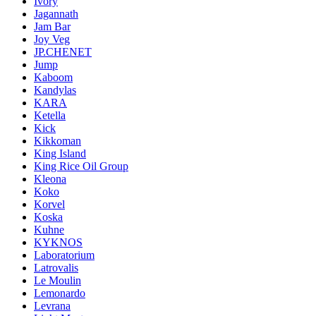
Ivory
Jagannath
Jam Bar
Joy Veg
JP.CHENET
Jump
Kaboom
Kandylas
KARA
Ketella
Kick
Kikkoman
King Island
King Rice Oil Group
Kleona
Koko
Korvel
Koska
Kuhne
KYKNOS
Laboratorium
Latrovalis
Le Moulin
Lemonardo
Levrana