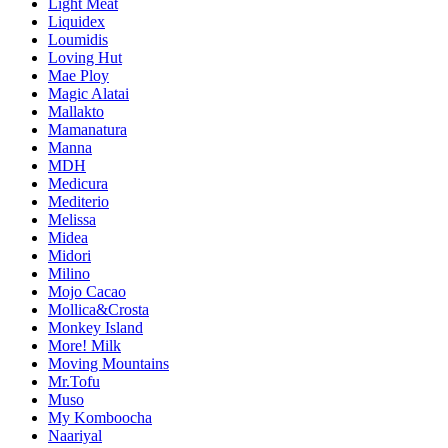
Light Meat
Liquidex
Loumidis
Loving Hut
Mae Ploy
Magic Alatai
Mallakto
Mamanatura
Manna
MDH
Medicura
Mediterio
Melissa
Midea
Midori
Milino
Mojo Cacao
Mollica&Crosta
Monkey Island
More! Milk
Moving Mountains
Mr.Tofu
Muso
My Komboocha
Naariyal