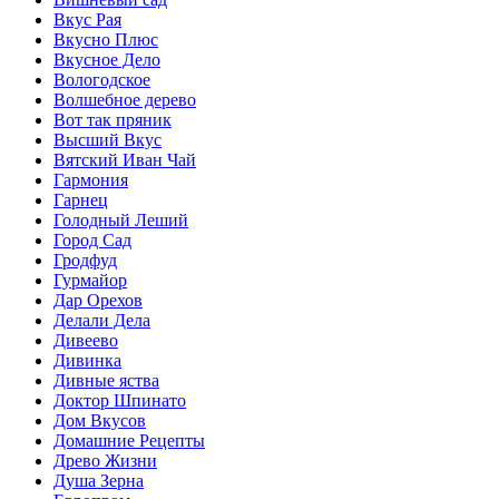
Вкус Рая
Вкусно Плюс
Вкусное Дело
Вологодское
Волшебное дерево
Вот так пряник
Высший Вкус
Вятский Иван Чай
Гармония
Гарнец
Голодный Леший
Город Сад
Гродфуд
Гурмайор
Дар Орехов
Делали Дела
Дивеево
Дивинка
Дивные яства
Доктор Шпинато
Дом Вкусов
Домашние Рецепты
Древо Жизни
Душа Зерна