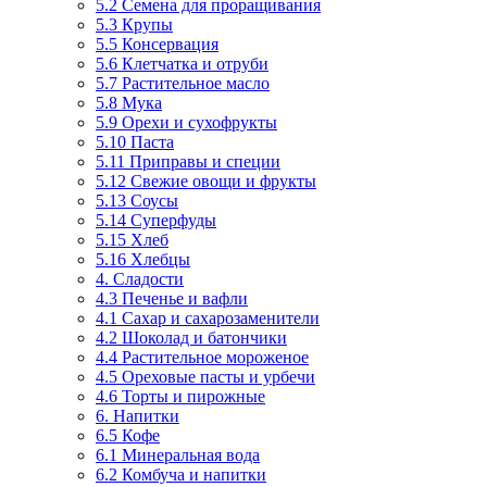
5.2 Семена для проращивания
5.3 Крупы
5.5 Консервация
5.6 Клетчатка и отруби
5.7 Растительное масло
5.8 Мука
5.9 Орехи и сухофрукты
5.10 Паста
5.11 Приправы и специи
5.12 Свежие овощи и фрукты
5.13 Соусы
5.14 Суперфуды
5.15 Хлеб
5.16 Хлебцы
4. Сладости
4.3 Печенье и вафли
4.1 Сахар и сахарозаменители
4.2 Шоколад и батончики
4.4 Растительное мороженое
4.5 Ореховые пасты и урбечи
4.6 Торты и пирожные
6. Напитки
6.5 Кофе
6.1 Минеральная вода
6.2 Комбуча и напитки