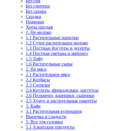
Без сои
Без глютена
Без сахара
Скидки
Новинки
Хиты продаж
1. Не молоко
1.1 Растительные напитки
1.2 Сухое растительное молоко
1.3 Постные йогурты и десерты
1.4 Постная сметана и майонез
1.5 Тофу
1.6 Растительные сыры
2. Не мясо
2.1 Растительное мясо
2.2 Колбасы
2.3 Сосиски
2.4 Котлеты, фрикадельки, наггетсы
2.6 Пельмени, вареники, сырники
2.5 Хумус и растительные паштеты
3. Кафе
3.1 Растительная кулинария
Выпечка и сладости
5. Все для готовки
5.1 Азиатские продукты