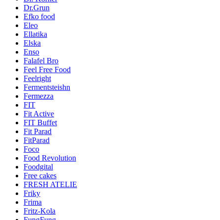
Dr.Grun
Efko food
Eleo
Ellatika
Elska
Enso
Falafel Bro
Feel Free Food
Feelright
Fermentsteishn
Fermezza
FIT
Fit Active
FIT Buffet
Fit Parad
FitParad
Foco
Food Revolution
Foodgital
Free cakes
FRESH ATELIE
Friky
Frima
Fritz-Kola
FungFung