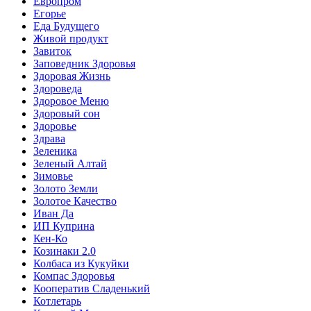
Европром
Егорье
Еда Будущего
Живой продукт
Завиток
Заповедник Здоровья
Здоровая Жизнь
Здороведа
Здоровое Меню
Здоровый сон
Здоровье
Здрава
Зеленика
Зеленый Алтай
Зимовье
Золото Земли
Золотое Качество
Иван Да
ИП Куприна
Кен-Ко
Козинаки 2.0
Колбаса из Кукуйки
Компас Здоровья
Кооператив Сладенький
Котлетарь