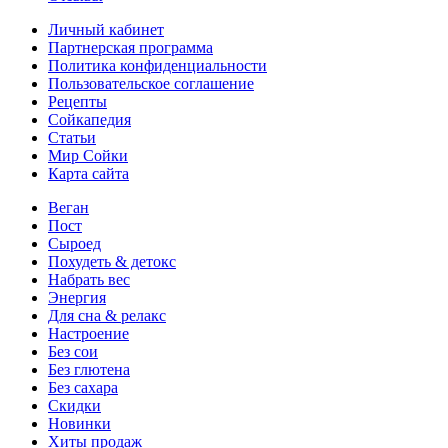
Личный кабинет
Партнерская программа
Политика конфиденциальности
Пользовательское соглашение
Рецепты
Сойкапедия
Статьи
Мир Сойки
Карта сайта
Веган
Пост
Сыроед
Похудеть & детокс
Набрать вес
Энергия
Для сна & релакс
Настроение
Без сои
Без глютена
Без сахара
Скидки
Новинки
Хиты продаж