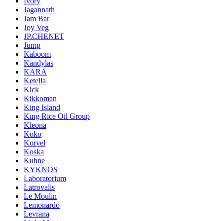
Ivory
Jagannath
Jam Bar
Joy Veg
JP.CHENET
Jump
Kaboom
Kandylas
KARA
Ketella
Kick
Kikkoman
King Island
King Rice Oil Group
Kleona
Koko
Korvel
Koska
Kuhne
KYKNOS
Laboratorium
Latrovalis
Le Moulin
Lemonardo
Levrana