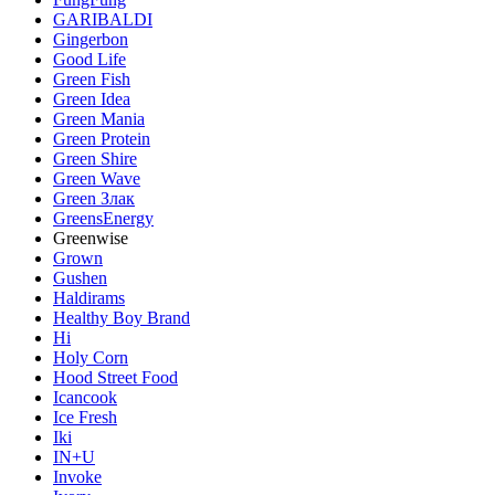
GARIBALDI
Gingerbon
Good Life
Green Fish
Green Idea
Green Mania
Green Protein
Green Shire
Green Wave
Green Злак
GreensEnergy
Greenwise
Grown
Gushen
Haldirams
Healthy Boy Brand
Hi
Holy Corn
Hood Street Food
Icancook
Ice Fresh
Iki
IN+U
Invoke