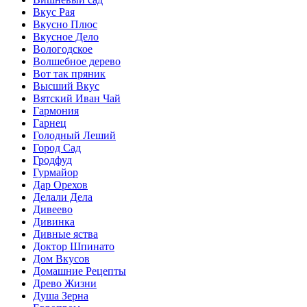
Вкус Рая
Вкусно Плюс
Вкусное Дело
Вологодское
Волшебное дерево
Вот так пряник
Высший Вкус
Вятский Иван Чай
Гармония
Гарнец
Голодный Леший
Город Сад
Гродфуд
Гурмайор
Дар Орехов
Делали Дела
Дивеево
Дивинка
Дивные яства
Доктор Шпинато
Дом Вкусов
Домашние Рецепты
Древо Жизни
Душа Зерна