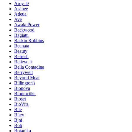
Aroy-D
Asanee
Atletia
Ave
AwakePower
Backwood
Bagiatti
Baskin Robbins
Beanata
Beauty
Befresh
Believe it
Bella Contadina
Berrywell
Beyond Meat
Billington's
Bionova
Biopractika
Bioset
BioVita
Bite
Bitey
Bjni
Bob
Botanika