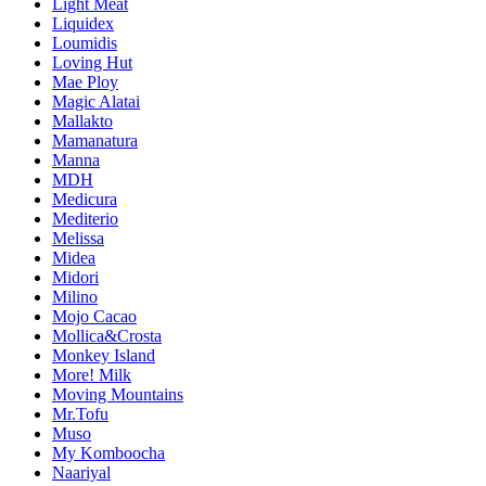
Light Meat
Liquidex
Loumidis
Loving Hut
Mae Ploy
Magic Alatai
Mallakto
Mamanatura
Manna
MDH
Medicura
Mediterio
Melissa
Midea
Midori
Milino
Mojo Cacao
Mollica&Crosta
Monkey Island
More! Milk
Moving Mountains
Mr.Tofu
Muso
My Komboocha
Naariyal