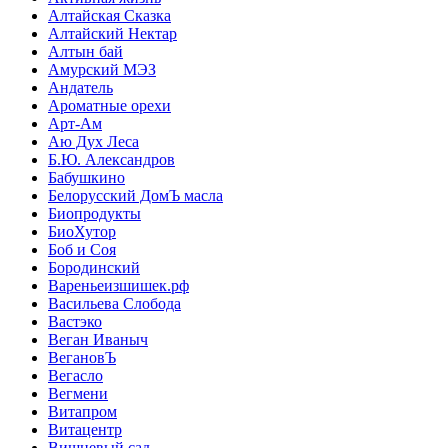
Алтайская Сказка
Алтайский Нектар
Алтын бай
Амурский МЭЗ
Андатель
Ароматные орехи
Арт-Ам
Аю Дух Леса
Б.Ю. Александров
Бабушкино
Белорусский ДомЪ масла
Биопродукты
БиоХутор
Боб и Соя
Бородинский
Вареньеизшишек.рф
Васильева Слобода
Вастэко
Веган Иваныч
ВегановЪ
Вегасло
Вегмени
Витапром
Витацентр
Вишневый сад