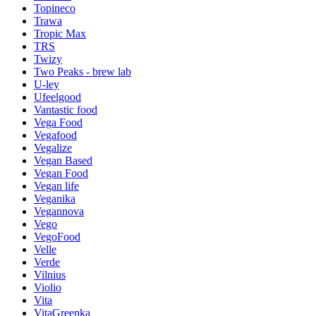
Topineco
Trawa
Tropic Max
TRS
Twizy
Two Peaks - brew lab
U-ley
Ufeelgood
Vantastic food
Vega Food
Vegafood
Vegalize
Vegan Based
Vegan Food
Vegan life
Veganika
Vegannova
Vego
VegoFood
Velle
Verde
Vilnius
Violio
Vita
VitaGreenka