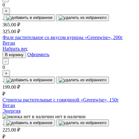
0
+
365.00
₽
325.00
₽
Филе растительное со вкусом курицы «Greenwise», 200г
Веган
Набрать вес
Оформить
В корзину
-
0
+
199.00
₽
₽
Стрипсы растительные с говядиной «Greenwise», 150г
Веган
Энергия
нет в наличии
225.00
₽
₽