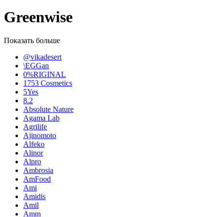
Greenwise
Показать больше
@vikadesert
\EGGan
0%RIGINAL
1753 Cosmetics
5Yes
8.2
Absolute Nature
Agama Lab
Agrilife
Ajinomoto
Alfeko
Alinor
Alpro
Ambrosia
AmFood
Ami
Amidis
Amil
Amm