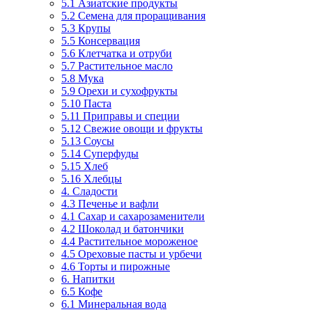
5.1 Азиатские продукты
5.2 Семена для проращивания
5.3 Крупы
5.5 Консервация
5.6 Клетчатка и отруби
5.7 Растительное масло
5.8 Мука
5.9 Орехи и сухофрукты
5.10 Паста
5.11 Приправы и специи
5.12 Свежие овощи и фрукты
5.13 Соусы
5.14 Суперфуды
5.15 Хлеб
5.16 Хлебцы
4. Сладости
4.3 Печенье и вафли
4.1 Сахар и сахарозаменители
4.2 Шоколад и батончики
4.4 Растительное мороженое
4.5 Ореховые пасты и урбечи
4.6 Торты и пирожные
6. Напитки
6.5 Кофе
6.1 Минеральная вода