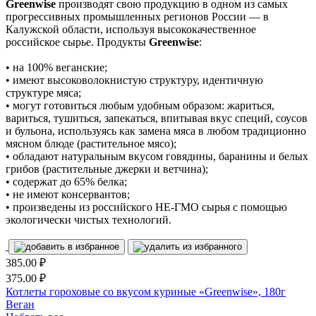
Greenwise
производят свою продукцию в одном из самых
прогрессивных промышленных регионов России — в
Калужской области, используя высококачественное
российское сырье. Продукты
Greenwise
:
• на 100% веганские;
• имеют высоковолокнистую структуру, идентичную
структуре мяса;
• могут готовиться любым удобным образом: жариться,
вариться, тушиться, запекаться, впитывая вкус специй, соусов
и бульона, используясь как замена мяса в любом традиционно
мясном блюде (растительное мясо);
• обладают натуральным вкусом говядины, баранины и белых
грибов (растительные джерки и ветчина);
• содержат до 65% белка;
• не имеют консервантов;
• произведены из российского НЕ-ГМО сырья с помощью
экологически чистых технологий.
385.00
₽
375.00
₽
Котлеты гороховые со вкусом куриные «Greenwise», 180г
Веган