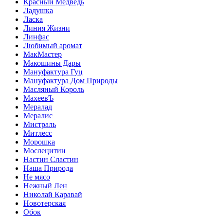
Красный Медведь
Ладушка
Ласка
Линия Жизни
Линфас
Любимый аромат
МакМастер
Макошины Дары
Мануфактура Гуц
Мануфактура Дом Природы
Масляный Король
МахеевЪ
Мералад
Мералис
Мистраль
Митлесс
Морошка
Мослецитин
Настин Сластин
Наша Природа
Не мясо
Нежный Лен
Николай Каравай
Новотерская
Обок