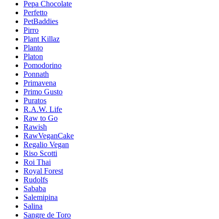
Pepa Chocolate
Perfetto
PetBaddies
Pirro
Plant Killaz
Planto
Platon
Pomodorino
Ponnath
Primavena
Primo Gusto
Puratos
R.A.W. Life
Raw to Go
Rawish
RawVeganCake
Regalio Vegan
Riso Scotti
Roi Thai
Royal Forest
Rudolfs
Sababa
Salemipina
Salina
Sangre de Toro