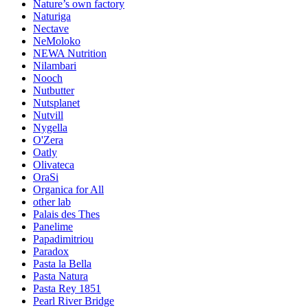
Nature’s own factory
Naturiga
Nectave
NeMoloko
NEWA Nutrition
Nilambari
Nooch
Nutbutter
Nutsplanet
Nutvill
Nygella
O'Zera
Oatly
Olivateca
OraSi
Organica for All
other lab
Palais des Thes
Panelime
Papadimitriou
Paradox
Pasta la Bella
Pasta Natura
Pasta Rey 1851
Pearl River Bridge