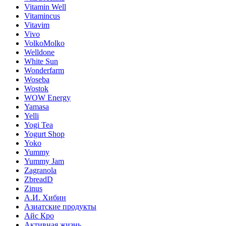
Vitamin Well
Vitamincus
Vitavim
Vivo
VolkoMolko
Welldone
White Sun
Wonderfarm
Woseba
Wostok
WOW Energy
Yamasa
Yelli
Yogi Tea
Yogurt Shop
Yoko
Yummy
Yummy Jam
Zagranola
ZbreadD
Zinus
А.И. Хибин
Азиатские продукты
Айс Кро
Активная жизнь