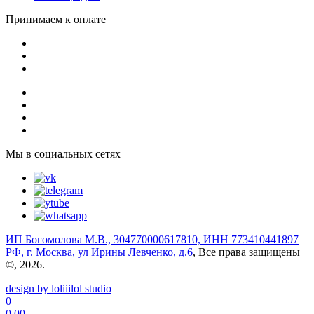
Принимаем к оплате
Мы в социальных сетях
ИП Богомолова М.В., 304770000617810, ИНН 773410441897
РФ, г. Москва, ул Ирины Левченко, д.6
, Все права защищены
©, 2026.
design by loliiilol studio
0
0.00