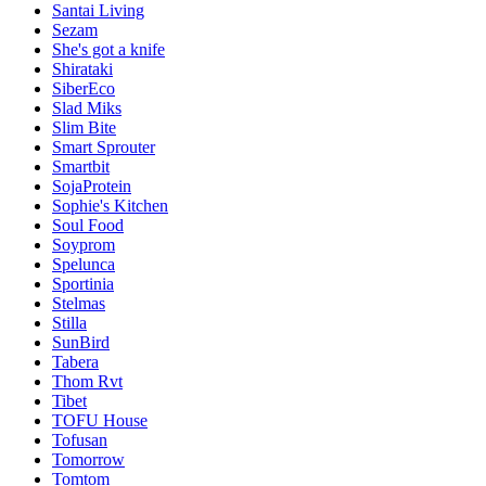
Santai Living
Sezam
She's got a knife
Shirataki
SiberEco
Slad Miks
Slim Bite
Smart Sprouter
Smartbit
SojaProtein
Sophie's Kitchen
Soul Food
Soyprom
Spelunca
Sportinia
Stelmas
Stilla
SunBird
Tabera
Thom Rvt
Tibet
TOFU House
Tofusan
Tomorrow
Tomtom