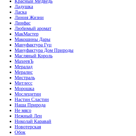
Красный Медведь
Ладушка
Ласка
Линия Жизни
Линфас
Любимый аромат
МакМастер
Макошины Дары
Мануфактура Гуц
Мануфактура Дом Природы
Масляный Король
МахеевЪ
Мералад
Мералис
Мистраль
Митлесс
Морошка
Мослецитин
Настин Сластин
Наша Природа
Не мясо
Нежный Лен
Николай Каравай
Новотерская
Обок