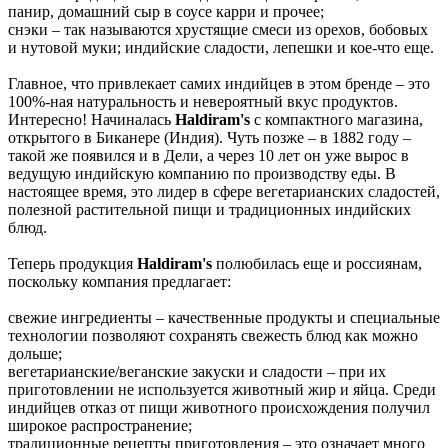
панир, домашний сыр в соусе карри и прочее;
снэки – так называются хрустящие смеси из орехов, бобовых
и нутовой муки; индийские сладости, лепешки и кое-что еще.
Главное, что привлекает самих индийцев в этом бренде – это
100%-ная натуральность и невероятный вкус продуктов.
Интересно! Начиналась
Haldiram's
с компактного магазина,
открытого в Биканере (Индия). Чуть позже – в 1882 году –
такой же появился и в Дели, а через 10 лет он уже вырос в
ведущую индийскую компанию по производству еды. В
настоящее время, это лидер в сфере вегетарианских сладостей,
полезной растительной пищи и традиционных индийских
блюд.
Теперь продукция
Haldiram's
полюбилась еще и россиянам,
поскольку компания предлагает:
свежие ингредиенты – качественные продукты и специальные
технологии позволяют сохранять свежесть блюд как можно
дольше;
вегетарианские/веганские закуски и сладости – при их
приготовлении не используется животный жир и яйца. Среди
индийцев отказ от пищи животного происхождения получил
широкое распространение;
традиционные рецепты приготовления – это означает много