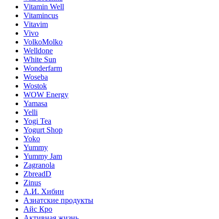
Vitamin Well
Vitamincus
Vitavim
Vivo
VolkoMolko
Welldone
White Sun
Wonderfarm
Woseba
Wostok
WOW Energy
Yamasa
Yelli
Yogi Tea
Yogurt Shop
Yoko
Yummy
Yummy Jam
Zagranola
ZbreadD
Zinus
А.И. Хибин
Азиатские продукты
Айс Кро
Активная жизнь