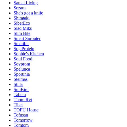
Santai Living
Sezam
She's got a knife
Shirataki
SiberEco
Slad Miks
Slim Bite
Smart Sprouter
Smartbit
SojaProtein
Sophie's Kitchen
Soul Food
Soyprom
Spelunca
Sportinia
Stelmas
Stilla
SunBird
Tabera
Thom Rvt
Tibet
TOFU House
Tofusan
Tomorrow
Tomtom