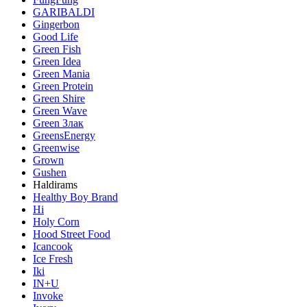
GARIBALDI
Gingerbon
Good Life
Green Fish
Green Idea
Green Mania
Green Protein
Green Shire
Green Wave
Green Злак
GreensEnergy
Greenwise
Grown
Gushen
Haldirams
Healthy Boy Brand
Hi
Holy Corn
Hood Street Food
Icancook
Ice Fresh
Iki
IN+U
Invoke