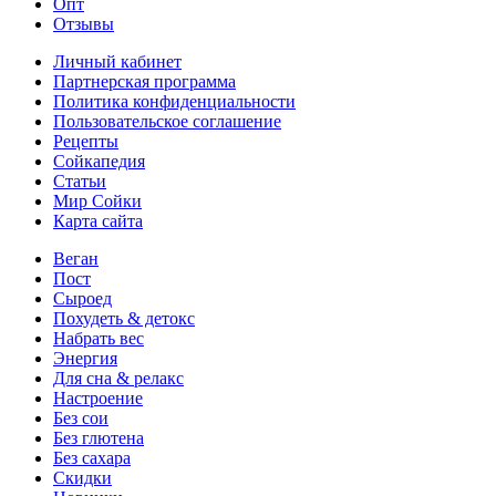
Опт
Отзывы
Личный кабинет
Партнерская программа
Политика конфиденциальности
Пользовательское соглашение
Рецепты
Сойкапедия
Статьи
Мир Сойки
Карта сайта
Веган
Пост
Сыроед
Похудеть & детокс
Набрать вес
Энергия
Для сна & релакс
Настроение
Без сои
Без глютена
Без сахара
Скидки