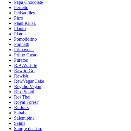
Pepa Chocolate
Perfetto
PetBaddies
Pirro
Plant Killaz
Planto
Platon
Pomodorino
Ponnath
Primavena
Primo Gusto
Puratos
R.A.W. Life
Raw to Go
Rawish
RawVeganCake
Regalio Vegan
Riso Scotti
Roi Thai
Royal Forest
Rudolfs
Sababa
Salemipina
Salina
Sangre de Toro