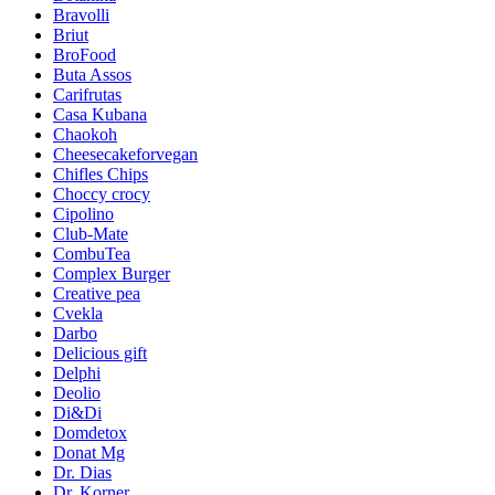
Bravolli
Briut
BroFood
Buta Assos
Carifrutas
Casa Kubana
Chaokoh
Cheesecakeforvegan
Chifles Chips
Choccy crocy
Cipolino
Club-Mate
CombuTea
Complex Burger
Creative pea
Cvekla
Darbo
Delicious gift
Delphi
Deolio
Di&Di
Domdetox
Donat Mg
Dr. Dias
Dr. Korner