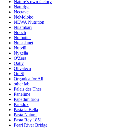
Nature’s own factory
Naturiga
Nectave
NeMoloko
NEWA Nutrition
Nilambari
Nooch
Nutbutter
Nutsplanet
Nutvill
Nygella
O'Zera
Oatly
Olivateca
OraSi
Organica for All
other lab
Palais des Thes
Panelime
Papadimitriou
Paradox
Pasta la Bella
Pasta Natura
Pasta Rey 1851
Pearl River Bridge