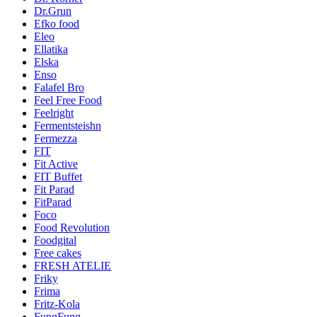
Dr.Grun
Efko food
Eleo
Ellatika
Elska
Enso
Falafel Bro
Feel Free Food
Feelright
Fermentsteishn
Fermezza
FIT
Fit Active
FIT Buffet
Fit Parad
FitParad
Foco
Food Revolution
Foodgital
Free cakes
FRESH ATELIE
Friky
Frima
Fritz-Kola
FungFung