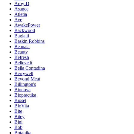
Aroy-D
Asanee
Atletia
Ave
AwakePower
Backwood
Bagiatti
Baskin Robbins
Beanata
Beauty
Befresh
Believe it
Bella Contadina
Berrywell
Beyond Meat
Billington's
Bionova
Biopractika
Bioset
BioVita
Bite
Bitey
Bjni
Bob
Botanika