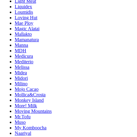
Light Meat
Liquidex
Loumidis
Loving Hut
Mae Ploy
Magic Alatai
Mallakto
Mamanatura
Manna
MDH
Medicura
Mediterio
Melissa
Midea
Midori
Milino
Mojo Cacao
Mollica&Crosta
Monkey Island
More! Milk
Moving Mountains
Mr.Tofu
Muso
My Komboocha
Naariyal