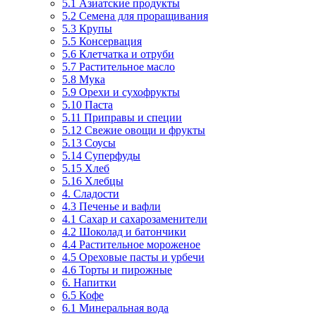
5.1 Азиатские продукты
5.2 Семена для проращивания
5.3 Крупы
5.5 Консервация
5.6 Клетчатка и отруби
5.7 Растительное масло
5.8 Мука
5.9 Орехи и сухофрукты
5.10 Паста
5.11 Приправы и специи
5.12 Свежие овощи и фрукты
5.13 Соусы
5.14 Суперфуды
5.15 Хлеб
5.16 Хлебцы
4. Сладости
4.3 Печенье и вафли
4.1 Сахар и сахарозаменители
4.2 Шоколад и батончики
4.4 Растительное мороженое
4.5 Ореховые пасты и урбечи
4.6 Торты и пирожные
6. Напитки
6.5 Кофе
6.1 Минеральная вода