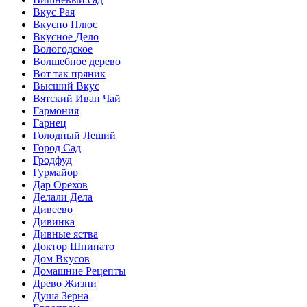
Вкус Рая
Вкусно Плюс
Вкусное Дело
Вологодское
Волшебное дерево
Вот так пряник
Высший Вкус
Вятский Иван Чай
Гармония
Гарнец
Голодный Леший
Город Сад
Гродфуд
Гурмайор
Дар Орехов
Делали Дела
Дивеево
Дивинка
Дивные яства
Доктор Шпинато
Дом Вкусов
Домашние Рецепты
Древо Жизни
Душа Зерна