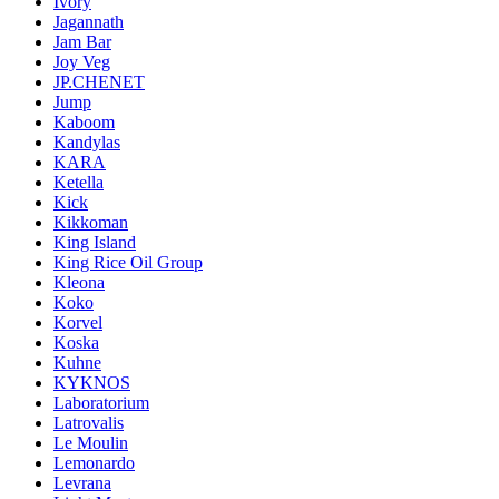
Ivory
Jagannath
Jam Bar
Joy Veg
JP.CHENET
Jump
Kaboom
Kandylas
KARA
Ketella
Kick
Kikkoman
King Island
King Rice Oil Group
Kleona
Koko
Korvel
Koska
Kuhne
KYKNOS
Laboratorium
Latrovalis
Le Moulin
Lemonardo
Levrana