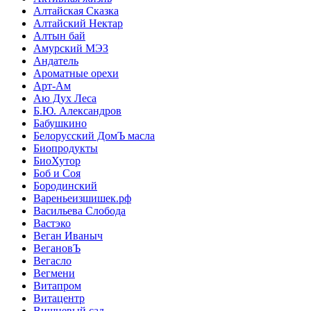
Алтайская Сказка
Алтайский Нектар
Алтын бай
Амурский МЭЗ
Андатель
Ароматные орехи
Арт-Ам
Аю Дух Леса
Б.Ю. Александров
Бабушкино
Белорусский ДомЪ масла
Биопродукты
БиоХутор
Боб и Соя
Бородинский
Вареньеизшишек.рф
Васильева Слобода
Вастэко
Веган Иваныч
ВегановЪ
Вегасло
Вегмени
Витапром
Витацентр
Вишневый сад