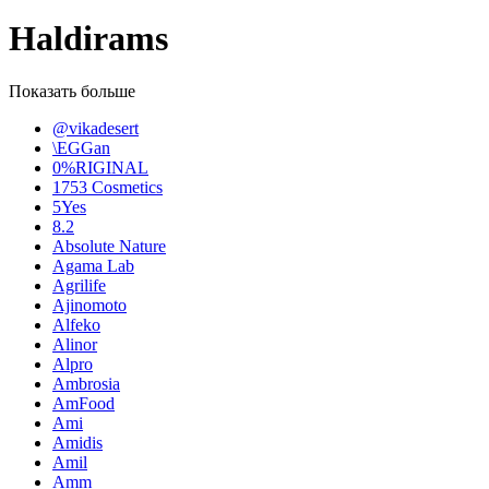
Haldirams
Показать больше
@vikadesert
\EGGan
0%RIGINAL
1753 Cosmetics
5Yes
8.2
Absolute Nature
Agama Lab
Agrilife
Ajinomoto
Alfeko
Alinor
Alpro
Ambrosia
AmFood
Ami
Amidis
Amil
Amm