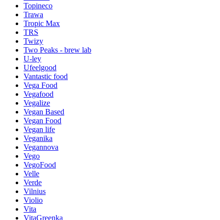
Topineco
Trawa
Tropic Max
TRS
Twizy
Two Peaks - brew lab
U-ley
Ufeelgood
Vantastic food
Vega Food
Vegafood
Vegalize
Vegan Based
Vegan Food
Vegan life
Veganika
Vegannova
Vego
VegoFood
Velle
Verde
Vilnius
Violio
Vita
VitaGreenka