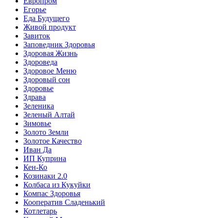
Европром
Егорье
Еда Будущего
Живой продукт
Завиток
Заповедник Здоровья
Здоровая Жизнь
Здороведа
Здоровое Меню
Здоровый сон
Здоровье
Здрава
Зеленика
Зеленый Алтай
Зимовье
Золото Земли
Золотое Качество
Иван Да
ИП Куприна
Кен-Ко
Козинаки 2.0
Колбаса из Кукуйки
Компас Здоровья
Кооператив Сладенький
Котлетарь