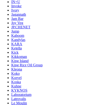
IN+U
Invoke
Ivory
Jagannath
Jam Bar
Joy Veg
JP.CHENET
Jump
Kaboom
Kandylas
KARA
Ketella
Kick
Kikkoman
King Island
King Rice Oil Group
Kleona
Koko
Korvel
Koska
Kuhne
KYKNOS
Laboratorium
Latrovalis
Le Moulin