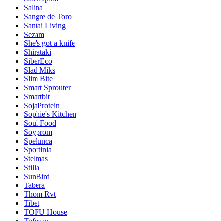
Salina
Sangre de Toro
Santai Living
Sezam
She's got a knife
Shirataki
SiberEco
Slad Miks
Slim Bite
Smart Sprouter
Smartbit
SojaProtein
Sophie's Kitchen
Soul Food
Soyprom
Spelunca
Sportinia
Stelmas
Stilla
SunBird
Tabera
Thom Rvt
Tibet
TOFU House
Tofusan