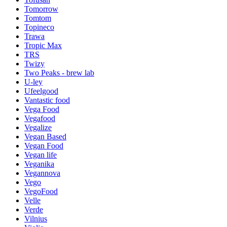
Tomorrow
Tomtom
Topineco
Trawa
Tropic Max
TRS
Twizy
Two Peaks - brew lab
U-ley
Ufeelgood
Vantastic food
Vega Food
Vegafood
Vegalize
Vegan Based
Vegan Food
Vegan life
Veganika
Vegannova
Vego
VegoFood
Velle
Verde
Vilnius