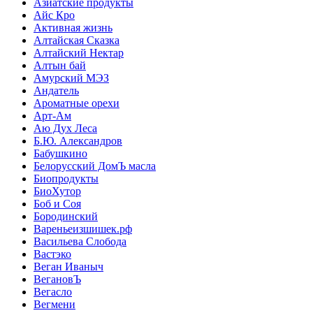
Азиатские продукты
Айс Кро
Активная жизнь
Алтайская Сказка
Алтайский Нектар
Алтын бай
Амурский МЭЗ
Андатель
Ароматные орехи
Арт-Ам
Аю Дух Леса
Б.Ю. Александров
Бабушкино
Белорусский ДомЪ масла
Биопродукты
БиоХутор
Боб и Соя
Бородинский
Вареньеизшишек.рф
Васильева Слобода
Вастэко
Веган Иваныч
ВегановЪ
Вегасло
Вегмени