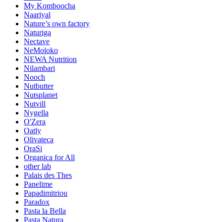
My Komboocha
Naariyal
Nature’s own factory
Naturiga
Nectave
NeMoloko
NEWA Nutrition
Nilambari
Nooch
Nutbutter
Nutsplanet
Nutvill
Nygella
O'Zera
Oatly
Olivateca
OraSi
Organica for All
other lab
Palais des Thes
Panelime
Papadimitriou
Paradox
Pasta la Bella
Pasta Natura