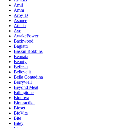
Amil
Amm
Aroy-D
Asanee
Atletia
Ave
AwakePower
Backwood
Bagiatti
Baskin Robbins
Beanata
Beauty
Befresh
Believe it
Bella Contadina
Berrywell
Beyond Meat
Billington's
Bionova
Biopractika
Bioset
BioVita
Bite
Bitey