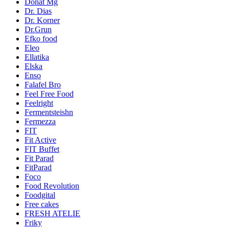
Donat Mg
Dr. Dias
Dr. Korner
Dr.Grun
Efko food
Eleo
Ellatika
Elska
Enso
Falafel Bro
Feel Free Food
Feelright
Fermentsteishn
Fermezza
FIT
Fit Active
FIT Buffet
Fit Parad
FitParad
Foco
Food Revolution
Foodgital
Free cakes
FRESH ATELIE
Friky