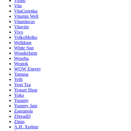
Violio
Vita
VitaGreenka
Vitamin Well
Vitamincus
Vitavim
Vivo
VolkoMolko
Welldone
White Sun
Wonderfarm
Woseba
Wostok
WOW Energy
Yamasa
Yelli
Yogi Tea
Yogurt Shop
Yoko
Yummy
Yummy Jam
Zagranola
ZbreadD
Zinus
А.И. Хибин