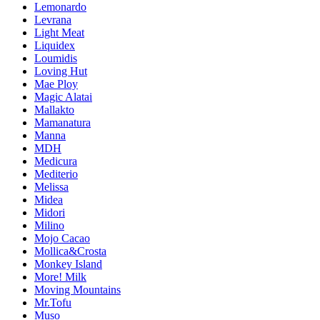
Lemonardo
Levrana
Light Meat
Liquidex
Loumidis
Loving Hut
Mae Ploy
Magic Alatai
Mallakto
Mamanatura
Manna
MDH
Medicura
Mediterio
Melissa
Midea
Midori
Milino
Mojo Cacao
Mollica&Crosta
Monkey Island
More! Milk
Moving Mountains
Mr.Tofu
Muso