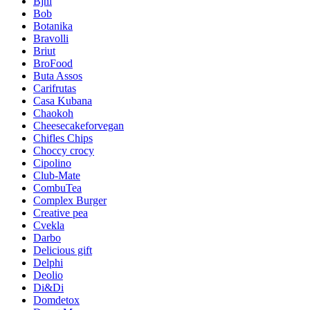
Bjni
Bob
Botanika
Bravolli
Briut
BroFood
Buta Assos
Carifrutas
Casa Kubana
Chaokoh
Cheesecakeforvegan
Chifles Chips
Choccy crocy
Cipolino
Club-Mate
CombuTea
Complex Burger
Creative pea
Cvekla
Darbo
Delicious gift
Delphi
Deolio
Di&Di
Domdetox