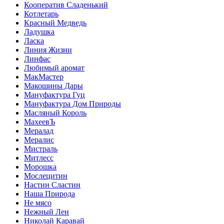
Кооператив Сладенький
Котлетарь
Красный Медведь
Ладушка
Ласка
Линия Жизни
Линфас
Любимый аромат
МакМастер
Макошины Дары
Мануфактура Гуц
Мануфактура Дом Природы
Масляный Король
МахеевЪ
Мералад
Мералис
Мистраль
Митлесс
Морошка
Мослецитин
Настин Сластин
Наша Природа
Не мясо
Нежный Лен
Николай Каравай