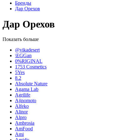
Бренды
Дар Орехов
Дар Орехов
Показать больше
@vikadesert
\EGGan
0%RIGINAL
1753 Cosmetics
5Yes
8.2
Absolute Nature
Agama Lab
Agrilife
Ajinomoto
Alfeko
Alinor
Alpro
Ambrosia
AmFood
Ami
Amidis