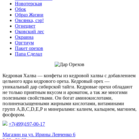
Новотерская
Обок
Образ Жизни
Овсянка, сэр!
Огнецвет
Оковский лес
Окраина
Оргтиум
Пакет орехов
Папа Сделал
Кедровая Халва — конфеты из кедровой халвы с добавлением
цельного ядра кедрового ореха. Кедровый орех —
уникальный дар сибирской тайги. Кедровые орехи обладают
не только приятным вкусом и ароматом, а так же многими
полезными свойствами. Он богат аминокислотами,
полиненасыщенными жирными кислотами, витаминами
групп А,В,С,D,Е,Р и минералами: калием, кальцием, магнием,
фосфором.
+7(499)197-00-17
Магазин на ул. Ирины Левченко 6