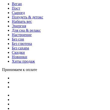
Веган
Пост
Сыроед
Похудеть & детокс
Набрать вес
Энергия
Для сна & релакс
Настроение
Без сои
Без глютена
Без сахара
Скидки
Новинки
Хиты продаж
Принимаем к оплате