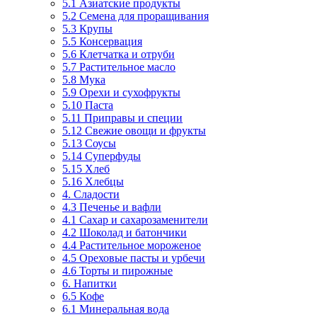
5.1 Азиатские продукты
5.2 Семена для проращивания
5.3 Крупы
5.5 Консервация
5.6 Клетчатка и отруби
5.7 Растительное масло
5.8 Мука
5.9 Орехи и сухофрукты
5.10 Паста
5.11 Приправы и специи
5.12 Свежие овощи и фрукты
5.13 Соусы
5.14 Суперфуды
5.15 Хлеб
5.16 Хлебцы
4. Сладости
4.3 Печенье и вафли
4.1 Сахар и сахарозаменители
4.2 Шоколад и батончики
4.4 Растительное мороженое
4.5 Ореховые пасты и урбечи
4.6 Торты и пирожные
6. Напитки
6.5 Кофе
6.1 Минеральная вода