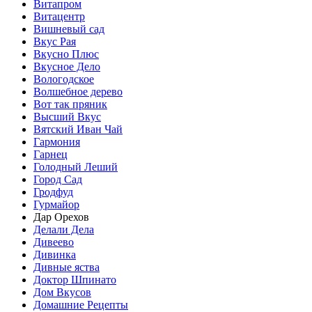
Витапром
Витацентр
Вишневый сад
Вкус Рая
Вкусно Плюс
Вкусное Дело
Вологодское
Волшебное дерево
Вот так пряник
Высший Вкус
Вятский Иван Чай
Гармония
Гарнец
Голодный Леший
Город Сад
Гродфуд
Гурмайор
Дар Орехов
Делали Дела
Дивеево
Дивинка
Дивные яства
Доктор Шпинато
Дом Вкусов
Домашние Рецепты