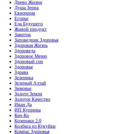
Древо Жизни
Душа Зерна
Европром
Егорье
Еда Будущего
Живой продукт
Завиток
Заповедник Здоровья
Здоровая Жизнь
Здороведа
Здоровое Меню
Здоровый сон
Здоровье
Здрава
Зеленика
Зеленый Алтай
Зимовье
Золото Земли
Золотое Качество
Иван Да
ИП Куприна
Кен-Ко
Козинаки 2.0
Колбаса из Кукуйки
Компас Здоровья