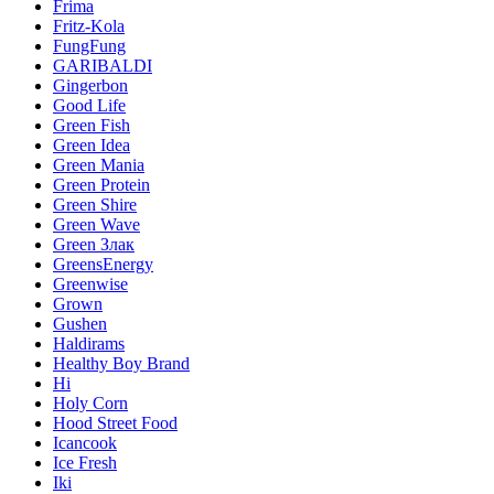
Frima
Fritz-Kola
FungFung
GARIBALDI
Gingerbon
Good Life
Green Fish
Green Idea
Green Mania
Green Protein
Green Shire
Green Wave
Green Злак
GreensEnergy
Greenwise
Grown
Gushen
Haldirams
Healthy Boy Brand
Hi
Holy Corn
Hood Street Food
Icancook
Ice Fresh
Iki