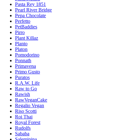
Pasta Rey 1851
Pearl River Bridge
Pepa Chocolate
Perfetto
PetBaddies
Pirro
Plant Killaz
Planto
Platon
Pomodorino
Ponnath
Primavena
Primo Gusto
Puratos
R.A.W. Life
Raw to Go
Rawish
RawVeganCake
Regalio Vegan
Riso Scotti
Roi Thai
Royal Forest
Rudolfs
Sababa
Salemipina