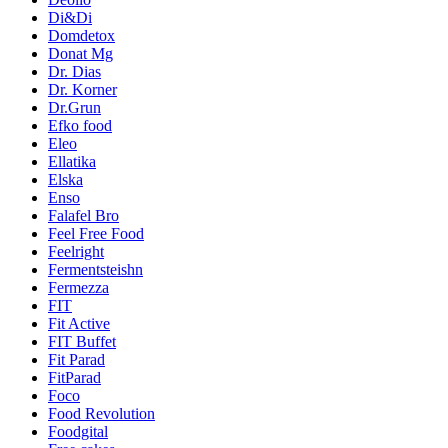
Di&Di
Domdetox
Donat Mg
Dr. Dias
Dr. Korner
Dr.Grun
Efko food
Eleo
Ellatika
Elska
Enso
Falafel Bro
Feel Free Food
Feelright
Fermentsteishn
Fermezza
FIT
Fit Active
FIT Buffet
Fit Parad
FitParad
Foco
Food Revolution
Foodgital