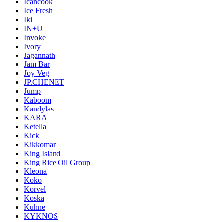
Icancook
Ice Fresh
Iki
IN+U
Invoke
Ivory
Jagannath
Jam Bar
Joy Veg
JP.CHENET
Jump
Kaboom
Kandylas
KARA
Ketella
Kick
Kikkoman
King Island
King Rice Oil Group
Kleona
Koko
Korvel
Koska
Kuhne
KYKNOS