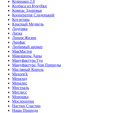
Козинаки 2.0
Колбаса из Кукуйки
Компас Здоровья
Кооператив Сладенький
Котлетарь
Красный Медведь
Ладушка
Ласка
Линия Жизни
Линфас
Любимый аромат
МакМастер
Макошины Дары
Мануфактура Гуц
Мануфактура Дом Природы
Масляный Король
МахеевЪ
Мералад
Мералис
Мистраль
Митлесс
Морошка
Мослецитин
Настин Сластин
Наша Природа