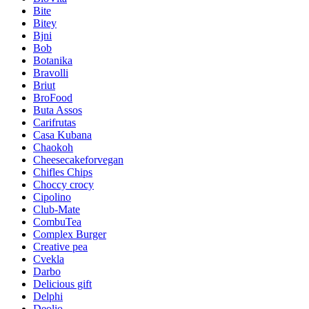
Bite
Bitey
Bjni
Bob
Botanika
Bravolli
Briut
BroFood
Buta Assos
Carifrutas
Casa Kubana
Chaokoh
Cheesecakeforvegan
Chifles Chips
Choccy crocy
Cipolino
Club-Mate
CombuTea
Complex Burger
Creative pea
Cvekla
Darbo
Delicious gift
Delphi
Deolio