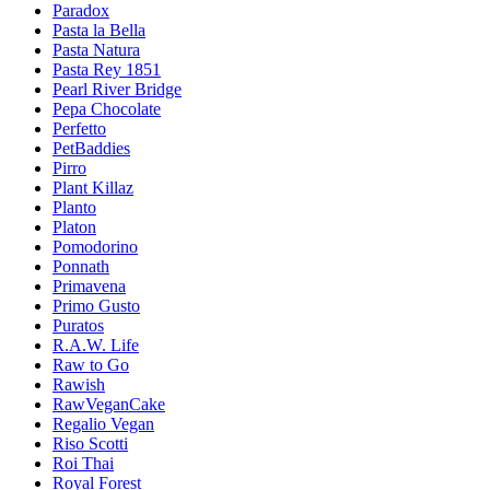
Paradox
Pasta la Bella
Pasta Natura
Pasta Rey 1851
Pearl River Bridge
Pepa Chocolate
Perfetto
PetBaddies
Pirro
Plant Killaz
Planto
Platon
Pomodorino
Ponnath
Primavena
Primo Gusto
Puratos
R.A.W. Life
Raw to Go
Rawish
RawVeganCake
Regalio Vegan
Riso Scotti
Roi Thai
Royal Forest