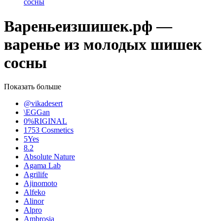
сосны
Вареньеизшишек.рф —
варенье из молодых шишек
сосны
Показать больше
@vikadesert
\EGGan
0%RIGINAL
1753 Cosmetics
5Yes
8.2
Absolute Nature
Agama Lab
Agrilife
Ajinomoto
Alfeko
Alinor
Alpro
Ambrosia