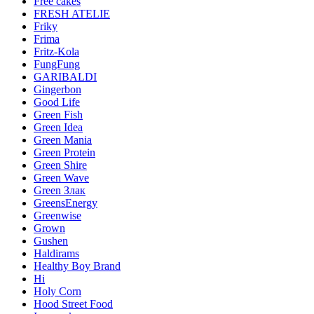
Free cakes
FRESH ATELIE
Friky
Frima
Fritz-Kola
FungFung
GARIBALDI
Gingerbon
Good Life
Green Fish
Green Idea
Green Mania
Green Protein
Green Shire
Green Wave
Green Злак
GreensEnergy
Greenwise
Grown
Gushen
Haldirams
Healthy Boy Brand
Hi
Holy Corn
Hood Street Food