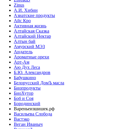
Zinus
А.И. Хибин
Азиатские продукты
Айс Кро
Активная жизнь
Алтайская Сказка
Алтайский Нектар
Алтын бай
Амурский МЭЗ
Андатель
Ароматные орехи
Арт-Ам
Аю Дух Леса
Б.Ю. Александров
Бабушкино
Белорусский ДомЪ масла
Биопродукты
БиоХутор
Боб и Соя
Бородинский
Вареньеизшишек.рф
Васильева Слобода
Вастэко
Веган Иваныч