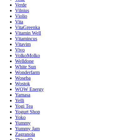
Verde
Vilnius
Violio
Vita
VitaGreenka
Vitamin Well
Vitamincus
Vitavim
Vivo
VolkoMolko
Welldone
White Sun
Wonderfarm
Woseba
Wostok
WOW Energy
Yamasa
Yelli
Yogi Tea
Yogurt Shop
Yoko
Yummy
Yummy Jam
Zagranola
ZbreadD