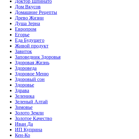
Доктор Шпинато
Дом Вкусов
Домашние Рецепты
Древо Жизни
Душа Зерна
Европром
Егорье
Еда Будущего
Живой продукт
Завиток
Заповедник Здоровья
Здоровая Жизнь
Здороведа
Здоровое Меню
Здоровый сон
Здоровье
Здрава
Зеленика
Зеленый Алтай
Зимовье
Золото Земли
Золотое Качество
Иван Да
ИП Куприна
Кен-Ко