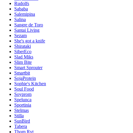
Rudolfs
Sababa
Salemipina
Salina
Sangre de Toro
Santai Living
Sezam
She's got a knife
Shirataki
SiberEco
Slad Miks
Slim Bite
Smart Sprouter
Smartbit
SojaProtein
Sophie's Kitchen
Soul Food
Soyprom
Spelunca
Sportinia
Stelmas
Stilla
SunBird
Tabera
Thom Rvt