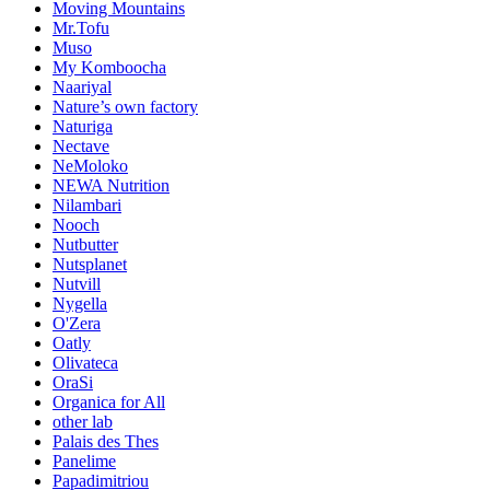
Moving Mountains
Mr.Tofu
Muso
My Komboocha
Naariyal
Nature’s own factory
Naturiga
Nectave
NeMoloko
NEWA Nutrition
Nilambari
Nooch
Nutbutter
Nutsplanet
Nutvill
Nygella
O'Zera
Oatly
Olivateca
OraSi
Organica for All
other lab
Palais des Thes
Panelime
Papadimitriou