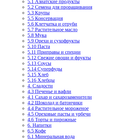
5.1 Азиатские продукты
5.2 Семена для проращивания
5.3 Крупы
5.5 Консервация
5.6 Клетчатка и отруби
5.7 Растительное масло
5.8 Мука
5.9 Орехи и сухофрукты
5.10 Паста
5.11 Приправы и специи
5.12 Свежие овощи и фрукты
5.13 Соусы
5.14 Суперфуды
5.15 Хлеб
5.16 Хлебцы
4. Сладости
4.3 Печенье и вафли
4.1 Сахар и сахарозаменители
4.2 Шоколад и батончики
4.4 Растительное мороженое
4.5 Ореховые пасты и урбечи
4.6 Торты и пирожные
6. Напитки
6.5 Кофе
6.1 Минеральная вода