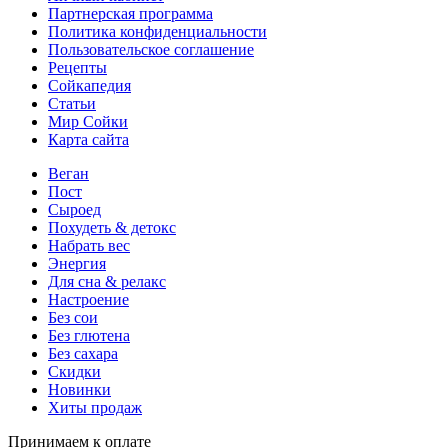
Партнерская программа
Политика конфиденциальности
Пользовательское соглашение
Рецепты
Сойкапедия
Статьи
Мир Сойки
Карта сайта
Веган
Пост
Сыроед
Похудеть & детокс
Набрать вес
Энергия
Для сна & релакс
Настроение
Без сои
Без глютена
Без сахара
Скидки
Новинки
Хиты продаж
Принимаем к оплате