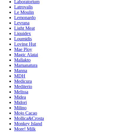
Laboratorium
Latrovalis
Le Moulin
Lemonardo
Levrana
Light Meat
Liquidex
Loumidis
Loving Hut
Mae Ploy
Magic Alatai
Mallakto
Mamanatura
Manna
MDH
Medicura
Mediterio
Melissa
Midea
Midori
Milino
Mojo Cacao
Mollica&Crosta
Monkey Island
More! Milk