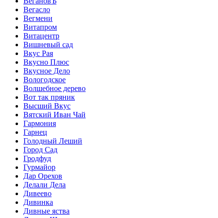
ВегановЪ
Вегасло
Вегмени
Витапром
Витацентр
Вишневый сад
Вкус Рая
Вкусно Плюс
Вкусное Дело
Вологодское
Волшебное дерево
Вот так пряник
Высший Вкус
Вятский Иван Чай
Гармония
Гарнец
Голодный Леший
Город Сад
Гродфуд
Гурмайор
Дар Орехов
Делали Дела
Дивеево
Дивинка
Дивные яства