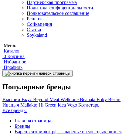
Партнерская программа
Политика конфиденциальности
Пользовательское соглашение
Рецепты
Сойкапедия
Статьи
Soykaland
Меню
Каталог
0
Корзина
Избранное
Профиль
Популярные бренды
Высший Вкус
Beyond Meat
Welldone
Beanata
Friky
Веган
Иваныч
Mallakto
Hi
Green Idea
Vego
Котлетарь
Все бренды
Главная страница
Бренды
Вареньеизшишек.рф — варенье из молодых шишек