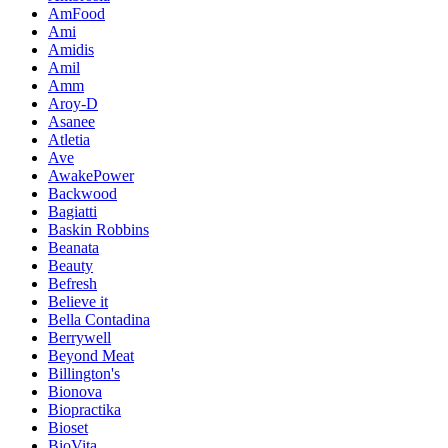
AmFood
Ami
Amidis
Amil
Amm
Aroy-D
Asanee
Atletia
Ave
AwakePower
Backwood
Bagiatti
Baskin Robbins
Beanata
Beauty
Befresh
Believe it
Bella Contadina
Berrywell
Beyond Meat
Billington's
Bionova
Biopractika
Bioset
BioVita