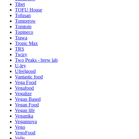
Tibet
TOFU House
Tofusan
Tomorrow
Tomtom
Topineco
Trawa
Tropic Max
TRS
Twizy
Two Peaks - brew lab
U-ley
Ufeelgood
Vantastic food
Vega Food
Vegafood
Vegalize
Vegan Based
Vegan Food
Vegan life
Veganika
Vegannova
Vego
VegoFood
Velle