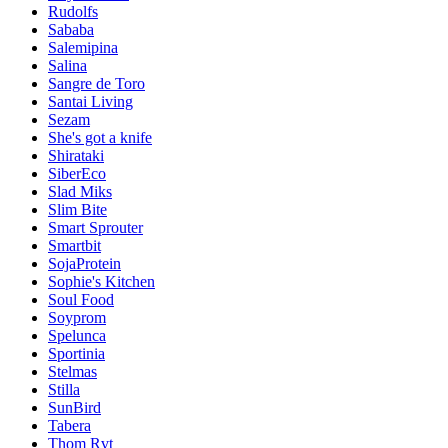
Rudolfs
Sababa
Salemipina
Salina
Sangre de Toro
Santai Living
Sezam
She's got a knife
Shirataki
SiberEco
Slad Miks
Slim Bite
Smart Sprouter
Smartbit
SojaProtein
Sophie's Kitchen
Soul Food
Soyprom
Spelunca
Sportinia
Stelmas
Stilla
SunBird
Tabera
Thom Rvt