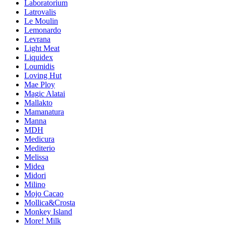
Laboratorium
Latrovalis
Le Moulin
Lemonardo
Levrana
Light Meat
Liquidex
Loumidis
Loving Hut
Mae Ploy
Magic Alatai
Mallakto
Mamanatura
Manna
MDH
Medicura
Mediterio
Melissa
Midea
Midori
Milino
Mojo Cacao
Mollica&Crosta
Monkey Island
More! Milk