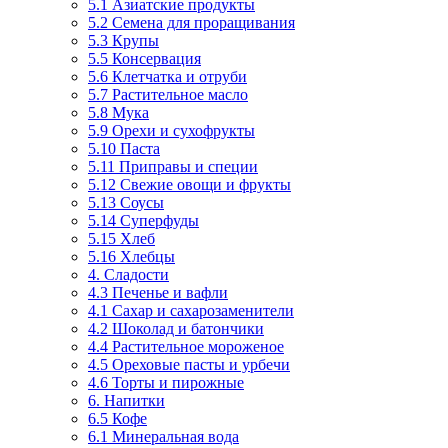
5.1 Азиатские продукты
5.2 Семена для проращивания
5.3 Крупы
5.5 Консервация
5.6 Клетчатка и отруби
5.7 Растительное масло
5.8 Мука
5.9 Орехи и сухофрукты
5.10 Паста
5.11 Приправы и специи
5.12 Свежие овощи и фрукты
5.13 Соусы
5.14 Суперфуды
5.15 Хлеб
5.16 Хлебцы
4. Сладости
4.3 Печенье и вафли
4.1 Сахар и сахарозаменители
4.2 Шоколад и батончики
4.4 Растительное мороженое
4.5 Ореховые пасты и урбечи
4.6 Торты и пирожные
6. Напитки
6.5 Кофе
6.1 Минеральная вода