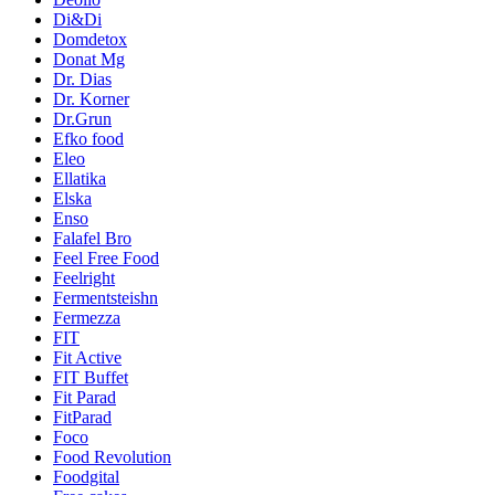
Di&Di
Domdetox
Donat Mg
Dr. Dias
Dr. Korner
Dr.Grun
Efko food
Eleo
Ellatika
Elska
Enso
Falafel Bro
Feel Free Food
Feelright
Fermentsteishn
Fermezza
FIT
Fit Active
FIT Buffet
Fit Parad
FitParad
Foco
Food Revolution
Foodgital