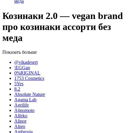
меда
Козинаки 2.0 — vegan brand
про козинаки ассорти без
меда
Показать больше
@vikadesert
\EGGan
0%RIGINAL
1753 Cosmetics
5Yes
8.2
Absolute Nature
Agama Lab
Agrilife
Ajinomoto
Alfeko
Alinor
Alpro
Ambrosia