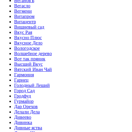
ВегановЪ
Вегасло
Вегмени
Витапром
Витацентр
Вишневый сад
Вкус Рая
Вкусно Плюс
Вкусное Дело
Вологодское
Волшебное дерево
Вот так пряник
Высший Вкус
Вятский Иван Чай
Гармония
Гарнец
Голодный Леший
Город Сад
Гродфуд
Гурмайор
Дар Орехов
Делали Дела
Дивеево
Дивинка
Дивные яства