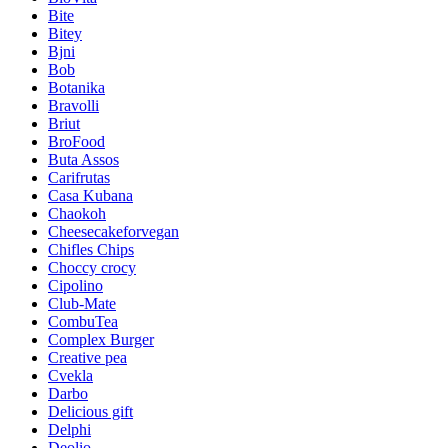
Bite
Bitey
Bjni
Bob
Botanika
Bravolli
Briut
BroFood
Buta Assos
Carifrutas
Casa Kubana
Chaokoh
Cheesecakeforvegan
Chifles Chips
Choccy crocy
Cipolino
Club-Mate
CombuTea
Complex Burger
Creative pea
Cvekla
Darbo
Delicious gift
Delphi
Deolio