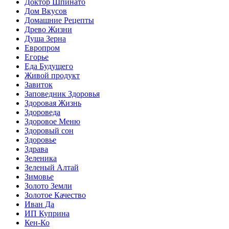
Доктор Шпинато
Дом Вкусов
Домашние Рецепты
Древо Жизни
Душа Зерна
Европром
Егорье
Еда Будущего
Живой продукт
Завиток
Заповедник Здоровья
Здоровая Жизнь
Здороведа
Здоровое Меню
Здоровый сон
Здоровье
Здрава
Зеленика
Зеленый Алтай
Зимовье
Золото Земли
Золотое Качество
Иван Да
ИП Куприна
Кен-Ко