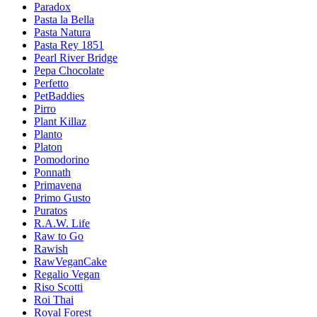
Paradox
Pasta la Bella
Pasta Natura
Pasta Rey 1851
Pearl River Bridge
Pepa Chocolate
Perfetto
PetBaddies
Pirro
Plant Killaz
Planto
Platon
Pomodorino
Ponnath
Primavena
Primo Gusto
Puratos
R.A.W. Life
Raw to Go
Rawish
RawVeganCake
Regalio Vegan
Riso Scotti
Roi Thai
Royal Forest