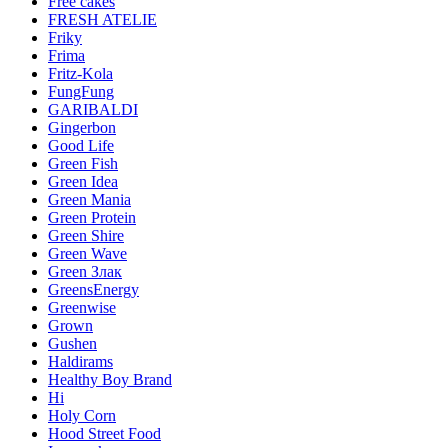
Free cakes
FRESH ATELIE
Friky
Frima
Fritz-Kola
FungFung
GARIBALDI
Gingerbon
Good Life
Green Fish
Green Idea
Green Mania
Green Protein
Green Shire
Green Wave
Green Злак
GreensEnergy
Greenwise
Grown
Gushen
Haldirams
Healthy Boy Brand
Hi
Holy Corn
Hood Street Food