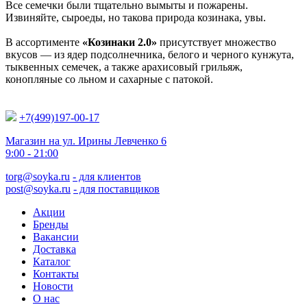
Все семечки были тщательно вымыты и пожарены.
Извиняйте, сыроеды, но такова природа козинака, увы.
В ассортименте
«Козинаки 2.0»
присутствует множество
вкусов — из ядер подсолнечника, белого и черного кунжута,
тыквенных семечек, а также арахисовый грильяж,
конопляные со льном и сахарные с патокой.
+7(499)197-00-17
Магазин на ул. Ирины Левченко 6
9:00 - 21:00
torg@soyka.ru
- для клиентов
post@soyka.ru
- для поставщиков
Акции
Бренды
Вакансии
Доставка
Каталог
Контакты
Новости
О нас