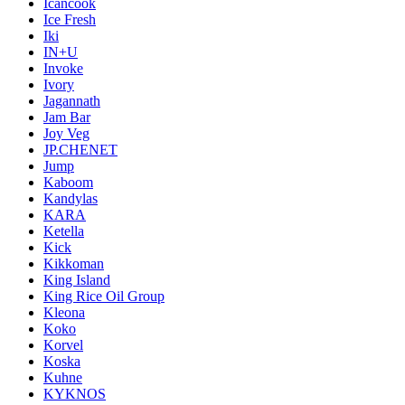
Icancook
Ice Fresh
Iki
IN+U
Invoke
Ivory
Jagannath
Jam Bar
Joy Veg
JP.CHENET
Jump
Kaboom
Kandylas
KARA
Ketella
Kick
Kikkoman
King Island
King Rice Oil Group
Kleona
Koko
Korvel
Koska
Kuhne
KYKNOS