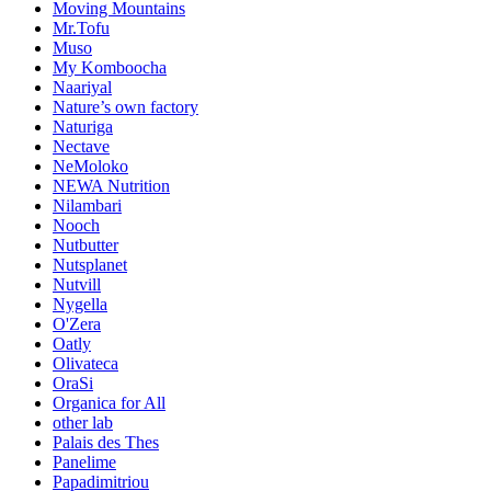
Moving Mountains
Mr.Tofu
Muso
My Komboocha
Naariyal
Nature’s own factory
Naturiga
Nectave
NeMoloko
NEWA Nutrition
Nilambari
Nooch
Nutbutter
Nutsplanet
Nutvill
Nygella
O'Zera
Oatly
Olivateca
OraSi
Organica for All
other lab
Palais des Thes
Panelime
Papadimitriou