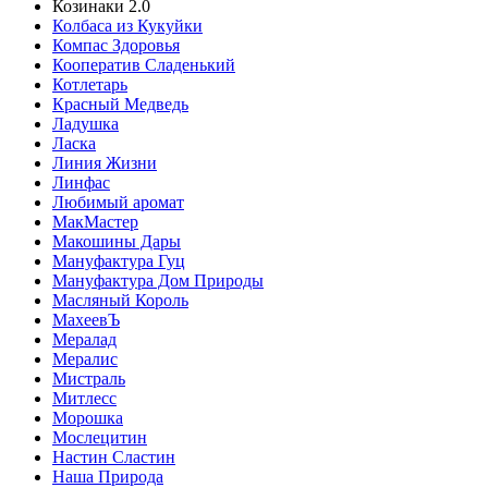
Козинаки 2.0
Колбаса из Кукуйки
Компас Здоровья
Кооператив Сладенький
Котлетарь
Красный Медведь
Ладушка
Ласка
Линия Жизни
Линфас
Любимый аромат
МакМастер
Макошины Дары
Мануфактура Гуц
Мануфактура Дом Природы
Масляный Король
МахеевЪ
Мералад
Мералис
Мистраль
Митлесс
Морошка
Мослецитин
Настин Сластин
Наша Природа