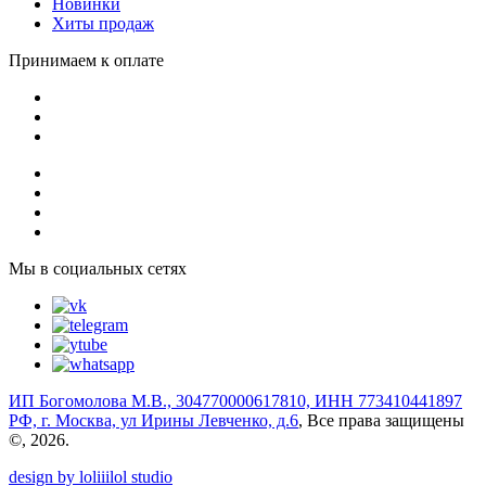
Новинки
Хиты продаж
Принимаем к оплате
Мы в социальных сетях
ИП Богомолова М.В., 304770000617810, ИНН 773410441897
РФ, г. Москва, ул Ирины Левченко, д.6
, Все права защищены
©, 2026.
design by loliiilol studio