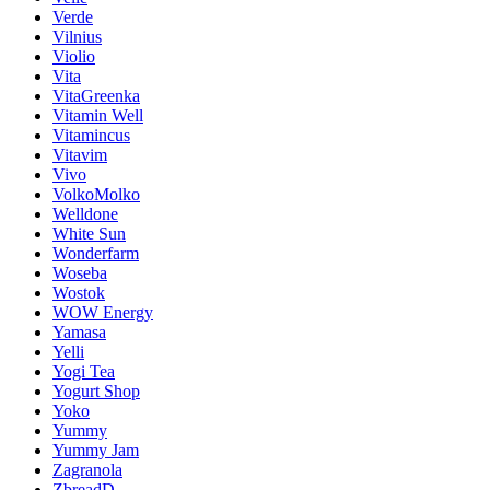
Verde
Vilnius
Violio
Vita
VitaGreenka
Vitamin Well
Vitamincus
Vitavim
Vivo
VolkoMolko
Welldone
White Sun
Wonderfarm
Woseba
Wostok
WOW Energy
Yamasa
Yelli
Yogi Tea
Yogurt Shop
Yoko
Yummy
Yummy Jam
Zagranola
ZbreadD