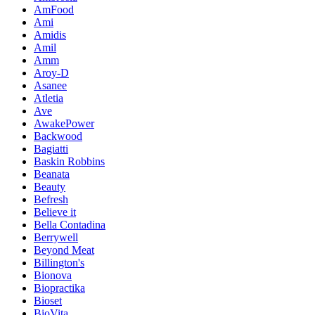
AmFood
Ami
Amidis
Amil
Amm
Aroy-D
Asanee
Atletia
Ave
AwakePower
Backwood
Bagiatti
Baskin Robbins
Beanata
Beauty
Befresh
Believe it
Bella Contadina
Berrywell
Beyond Meat
Billington's
Bionova
Biopractika
Bioset
BioVita