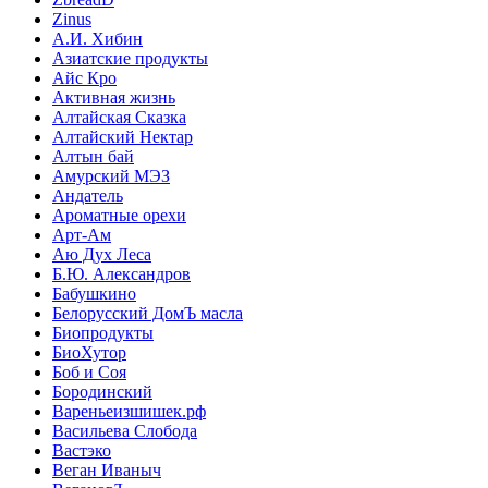
Zinus
А.И. Хибин
Азиатские продукты
Айс Кро
Активная жизнь
Алтайская Сказка
Алтайский Нектар
Алтын бай
Амурский МЭЗ
Андатель
Ароматные орехи
Арт-Ам
Аю Дух Леса
Б.Ю. Александров
Бабушкино
Белорусский ДомЪ масла
Биопродукты
БиоХутор
Боб и Соя
Бородинский
Вареньеизшишек.рф
Васильева Слобода
Вастэко
Веган Иваныч