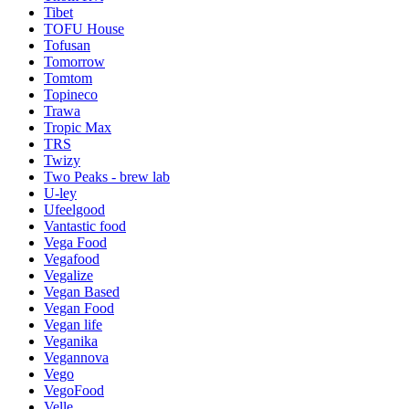
Tibet
TOFU House
Tofusan
Tomorrow
Tomtom
Topineco
Trawa
Tropic Max
TRS
Twizy
Two Peaks - brew lab
U-ley
Ufeelgood
Vantastic food
Vega Food
Vegafood
Vegalize
Vegan Based
Vegan Food
Vegan life
Veganika
Vegannova
Vego
VegoFood
Velle