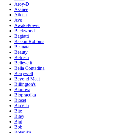
Aroy-D
Asanee
Atletia
Ave
AwakePower
Backwood
Bagiatti
Baskin Robbins
Beanata
Beauty
Befresh
Believe it
Bella Contadina
Berrywell
Beyond Meat
Billington's
Bionova
Biopractika
Bioset
BioVita
Bite
Bitey
Bjni
Bob
Botanika