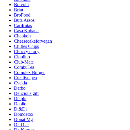
Bravolli
Briut
BroFood
Buta Assos
Carifrutas
Casa Kubana
Chaokoh
Cheesecakeforvegan
Chifles Chips
Choccy crocy
Cipolino
Club-Mate
CombuTea
Complex Burger
Creative pea
Cvekla
Darbo
Delicious gift
Delphi
Deolio
Di&Di
Domdetox
Donat Mg
Dr. Dias
Dr. Korner