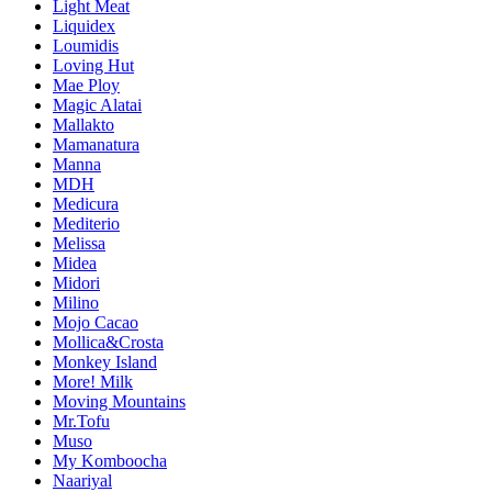
Light Meat
Liquidex
Loumidis
Loving Hut
Mae Ploy
Magic Alatai
Mallakto
Mamanatura
Manna
MDH
Medicura
Mediterio
Melissa
Midea
Midori
Milino
Mojo Cacao
Mollica&Crosta
Monkey Island
More! Milk
Moving Mountains
Mr.Tofu
Muso
My Komboocha
Naariyal