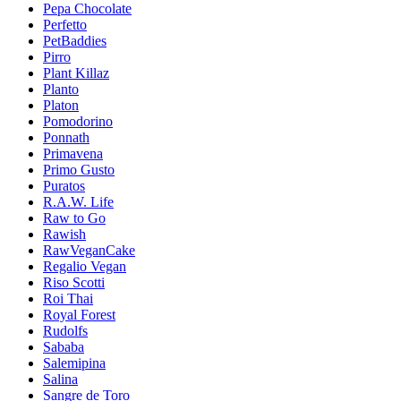
Pepa Chocolate
Perfetto
PetBaddies
Pirro
Plant Killaz
Planto
Platon
Pomodorino
Ponnath
Primavena
Primo Gusto
Puratos
R.A.W. Life
Raw to Go
Rawish
RawVeganCake
Regalio Vegan
Riso Scotti
Roi Thai
Royal Forest
Rudolfs
Sababa
Salemipina
Salina
Sangre de Toro