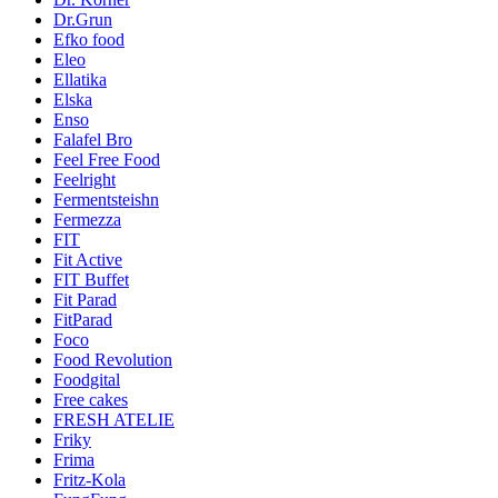
Dr.Grun
Efko food
Eleo
Ellatika
Elska
Enso
Falafel Bro
Feel Free Food
Feelright
Fermentsteishn
Fermezza
FIT
Fit Active
FIT Buffet
Fit Parad
FitParad
Foco
Food Revolution
Foodgital
Free cakes
FRESH ATELIE
Friky
Frima
Fritz-Kola