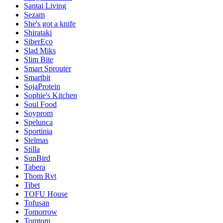
Santai Living
Sezam
She's got a knife
Shirataki
SiberEco
Slad Miks
Slim Bite
Smart Sprouter
Smartbit
SojaProtein
Sophie's Kitchen
Soul Food
Soyprom
Spelunca
Sportinia
Stelmas
Stilla
SunBird
Tabera
Thom Rvt
Tibet
TOFU House
Tofusan
Tomorrow
Tomtom