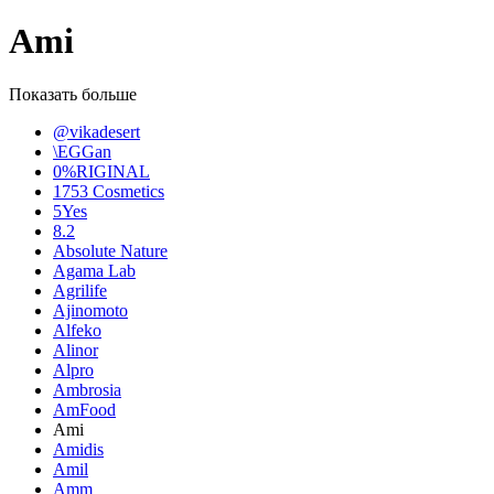
Ami
Показать больше
@vikadesert
\EGGan
0%RIGINAL
1753 Cosmetics
5Yes
8.2
Absolute Nature
Agama Lab
Agrilife
Ajinomoto
Alfeko
Alinor
Alpro
Ambrosia
AmFood
Ami
Amidis
Amil
Amm