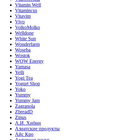
Vitamin Well
Vitamincus
Vitavim
Vivo
VolkoMolko
Welldone
White Sun
Wonderfarm
Woseba
Wostok
WOW Energy
Yamasa
Yelli
Yogi Tea
Yogurt Shop
Yoko
Yummy
Yummy Jam
Zagranola
ZbreadD
Zinus
А.И. Хибин
Азиатские продукты
Айс Кро
Активная жизнь