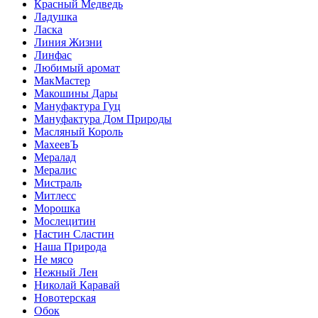
Красный Медведь
Ладушка
Ласка
Линия Жизни
Линфас
Любимый аромат
МакМастер
Макошины Дары
Мануфактура Гуц
Мануфактура Дом Природы
Масляный Король
МахеевЪ
Мералад
Мералис
Мистраль
Митлесс
Морошка
Мослецитин
Настин Сластин
Наша Природа
Не мясо
Нежный Лен
Николай Каравай
Новотерская
Обок