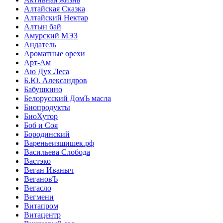
Алтайская Сказка
Алтайский Нектар
Алтын бай
Амурский МЭЗ
Андатель
Ароматные орехи
Арт-Ам
Аю Дух Леса
Б.Ю. Александров
Бабушкино
Белорусский ДомЪ масла
Биопродукты
БиоХутор
Боб и Соя
Бородинский
Вареньеизшишек.рф
Васильева Слобода
Вастэко
Веган Иваныч
ВегановЪ
Вегасло
Вегмени
Витапром
Витацентр