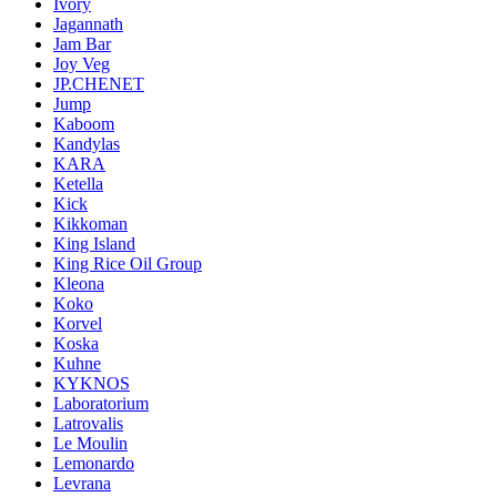
Ivory
Jagannath
Jam Bar
Joy Veg
JP.CHENET
Jump
Kaboom
Kandylas
KARA
Ketella
Kick
Kikkoman
King Island
King Rice Oil Group
Kleona
Koko
Korvel
Koska
Kuhne
KYKNOS
Laboratorium
Latrovalis
Le Moulin
Lemonardo
Levrana