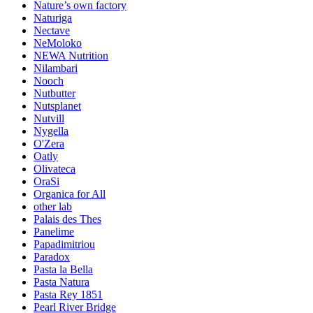
Nature’s own factory
Naturiga
Nectave
NeMoloko
NEWA Nutrition
Nilambari
Nooch
Nutbutter
Nutsplanet
Nutvill
Nygella
O'Zera
Oatly
Olivateca
OraSi
Organica for All
other lab
Palais des Thes
Panelime
Papadimitriou
Paradox
Pasta la Bella
Pasta Natura
Pasta Rey 1851
Pearl River Bridge