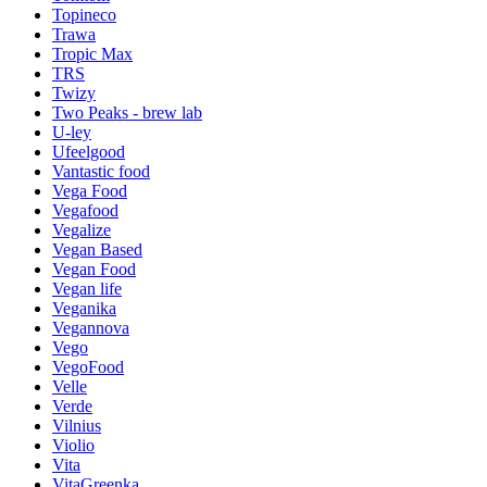
Topineco
Trawa
Tropic Max
TRS
Twizy
Two Peaks - brew lab
U-ley
Ufeelgood
Vantastic food
Vega Food
Vegafood
Vegalize
Vegan Based
Vegan Food
Vegan life
Veganika
Vegannova
Vego
VegoFood
Velle
Verde
Vilnius
Violio
Vita
VitaGreenka