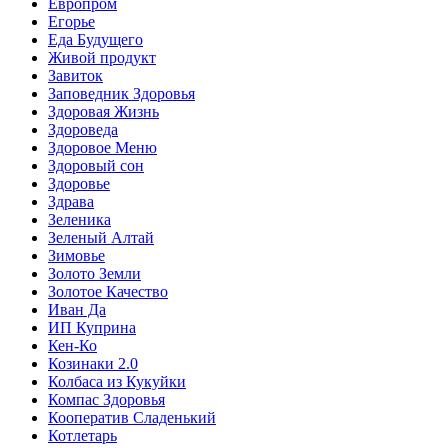
Европром
Егорье
Еда Будущего
Живой продукт
Завиток
Заповедник Здоровья
Здоровая Жизнь
Здороведа
Здоровое Меню
Здоровый сон
Здоровье
Здрава
Зеленика
Зеленый Алтай
Зимовье
Золото Земли
Золотое Качество
Иван Да
ИП Куприна
Кен-Ко
Козинаки 2.0
Колбаса из Кукуйки
Компас Здоровья
Кооператив Сладенький
Котлетарь