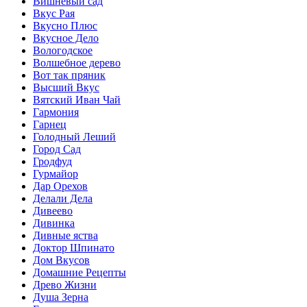
Вишневый сад
Вкус Рая
Вкусно Плюс
Вкусное Дело
Вологодское
Волшебное дерево
Вот так пряник
Высший Вкус
Вятский Иван Чай
Гармония
Гарнец
Голодный Леший
Город Сад
Гродфуд
Гурмайор
Дар Орехов
Делали Дела
Дивеево
Дивинка
Дивные яства
Доктор Шпинато
Дом Вкусов
Домашние Рецепты
Древо Жизни
Душа Зерна