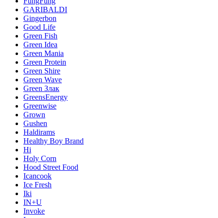
FungFung
GARIBALDI
Gingerbon
Good Life
Green Fish
Green Idea
Green Mania
Green Protein
Green Shire
Green Wave
Green Злак
GreensEnergy
Greenwise
Grown
Gushen
Haldirams
Healthy Boy Brand
Hi
Holy Corn
Hood Street Food
Icancook
Ice Fresh
Iki
IN+U
Invoke