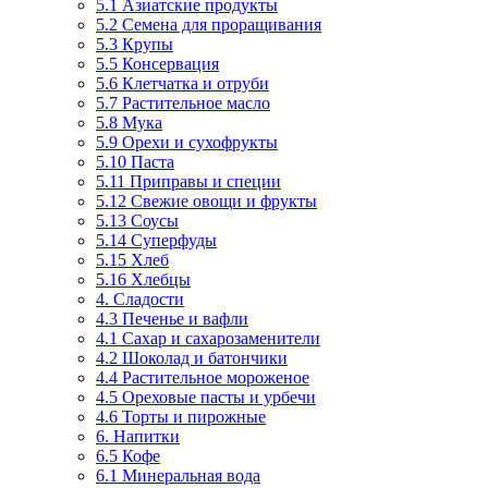
5.1 Азиатские продукты
5.2 Семена для проращивания
5.3 Крупы
5.5 Консервация
5.6 Клетчатка и отруби
5.7 Растительное масло
5.8 Мука
5.9 Орехи и сухофрукты
5.10 Паста
5.11 Приправы и специи
5.12 Свежие овощи и фрукты
5.13 Соусы
5.14 Суперфуды
5.15 Хлеб
5.16 Хлебцы
4. Сладости
4.3 Печенье и вафли
4.1 Сахар и сахарозаменители
4.2 Шоколад и батончики
4.4 Растительное мороженое
4.5 Ореховые пасты и урбечи
4.6 Торты и пирожные
6. Напитки
6.5 Кофе
6.1 Минеральная вода