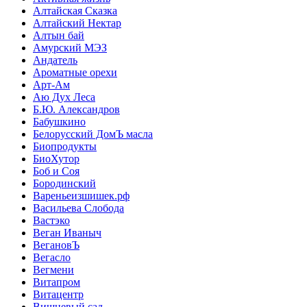
Алтайская Сказка
Алтайский Нектар
Алтын бай
Амурский МЭЗ
Андатель
Ароматные орехи
Арт-Ам
Аю Дух Леса
Б.Ю. Александров
Бабушкино
Белорусский ДомЪ масла
Биопродукты
БиоХутор
Боб и Соя
Бородинский
Вареньеизшишек.рф
Васильева Слобода
Вастэко
Веган Иваныч
ВегановЪ
Вегасло
Вегмени
Витапром
Витацентр
Вишневый сад