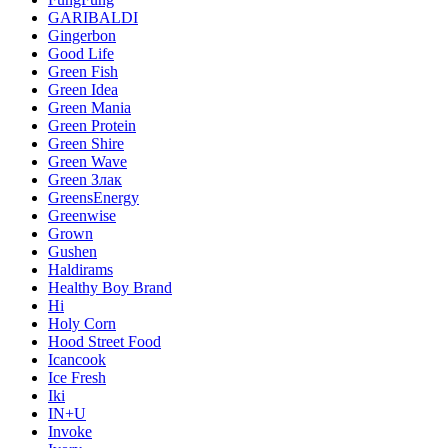
GARIBALDI
Gingerbon
Good Life
Green Fish
Green Idea
Green Mania
Green Protein
Green Shire
Green Wave
Green Злак
GreensEnergy
Greenwise
Grown
Gushen
Haldirams
Healthy Boy Brand
Hi
Holy Corn
Hood Street Food
Icancook
Ice Fresh
Iki
IN+U
Invoke