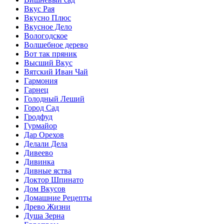
Вкус Рая
Вкусно Плюс
Вкусное Дело
Вологодское
Волшебное дерево
Вот так пряник
Высший Вкус
Вятский Иван Чай
Гармония
Гарнец
Голодный Леший
Город Сад
Гродфуд
Гурмайор
Дар Орехов
Делали Дела
Дивеево
Дивинка
Дивные яства
Доктор Шпинато
Дом Вкусов
Домашние Рецепты
Древо Жизни
Душа Зерна