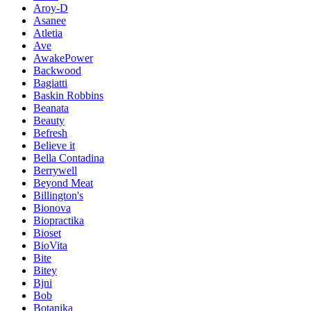
Aroy-D
Asanee
Atletia
Ave
AwakePower
Backwood
Bagiatti
Baskin Robbins
Beanata
Beauty
Befresh
Believe it
Bella Contadina
Berrywell
Beyond Meat
Billington's
Bionova
Biopractika
Bioset
BioVita
Bite
Bitey
Bjni
Bob
Botanika