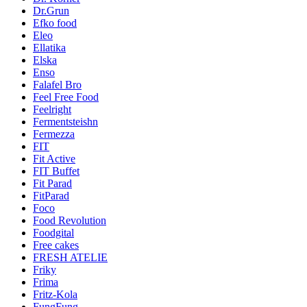
Dr.Grun
Efko food
Eleo
Ellatika
Elska
Enso
Falafel Bro
Feel Free Food
Feelright
Fermentsteishn
Fermezza
FIT
Fit Active
FIT Buffet
Fit Parad
FitParad
Foco
Food Revolution
Foodgital
Free cakes
FRESH ATELIE
Friky
Frima
Fritz-Kola
FungFung