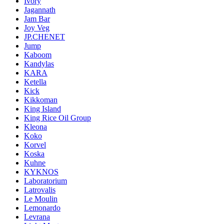
Ivory
Jagannath
Jam Bar
Joy Veg
JP.CHENET
Jump
Kaboom
Kandylas
KARA
Ketella
Kick
Kikkoman
King Island
King Rice Oil Group
Kleona
Koko
Korvel
Koska
Kuhne
KYKNOS
Laboratorium
Latrovalis
Le Moulin
Lemonardo
Levrana