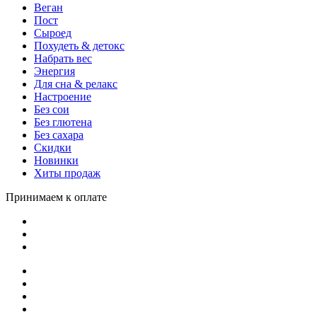
Веган
Пост
Сыроед
Похудеть & детокс
Набрать вес
Энергия
Для сна & релакс
Настроение
Без сои
Без глютена
Без сахара
Скидки
Новинки
Хиты продаж
Принимаем к оплате