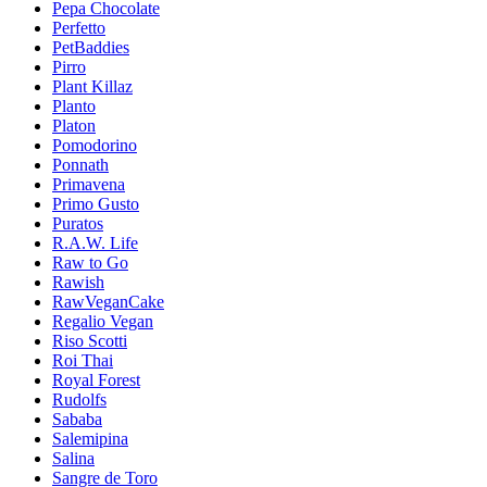
Pepa Chocolate
Perfetto
PetBaddies
Pirro
Plant Killaz
Planto
Platon
Pomodorino
Ponnath
Primavena
Primo Gusto
Puratos
R.A.W. Life
Raw to Go
Rawish
RawVeganCake
Regalio Vegan
Riso Scotti
Roi Thai
Royal Forest
Rudolfs
Sababa
Salemipina
Salina
Sangre de Toro