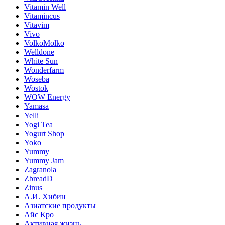
Vitamin Well
Vitamincus
Vitavim
Vivo
VolkoMolko
Welldone
White Sun
Wonderfarm
Woseba
Wostok
WOW Energy
Yamasa
Yelli
Yogi Tea
Yogurt Shop
Yoko
Yummy
Yummy Jam
Zagranola
ZbreadD
Zinus
А.И. Хибин
Азиатские продукты
Айс Кро
Активная жизнь