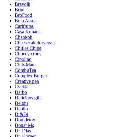
Bravolli
Briut
BroFood
Buta Assos
Carifrutas
Casa Kubana
Chaokoh
Cheesecakeforvegan
Chifles Chips
Choccy crocy
Cipolino
Club-Mate
CombuTea
Complex Burger
Creative pea
Cvekla
Darbo
Delicious gift
Delphi
Deolio
Di&Di
Domdetox
Donat Mg
Dr. Dias
Dr. Korner