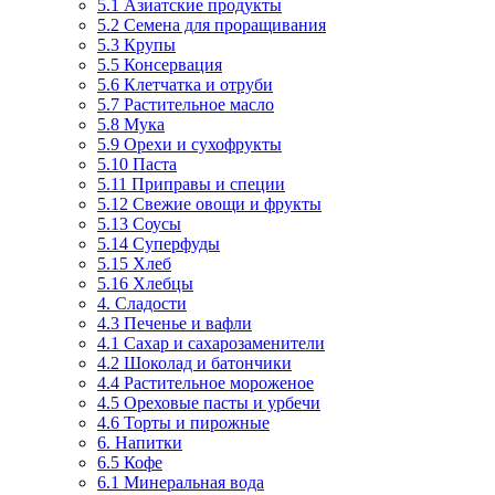
5.1 Азиатские продукты
5.2 Семена для проращивания
5.3 Крупы
5.5 Консервация
5.6 Клетчатка и отруби
5.7 Растительное масло
5.8 Мука
5.9 Орехи и сухофрукты
5.10 Паста
5.11 Приправы и специи
5.12 Свежие овощи и фрукты
5.13 Соусы
5.14 Суперфуды
5.15 Хлеб
5.16 Хлебцы
4. Сладости
4.3 Печенье и вафли
4.1 Сахар и сахарозаменители
4.2 Шоколад и батончики
4.4 Растительное мороженое
4.5 Ореховые пасты и урбечи
4.6 Торты и пирожные
6. Напитки
6.5 Кофе
6.1 Минеральная вода