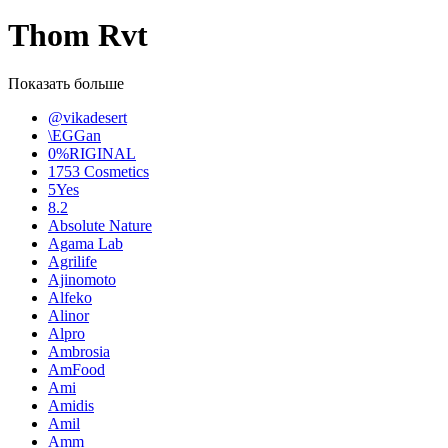
Thom Rvt
Показать больше
@vikadesert
\EGGan
0%RIGINAL
1753 Cosmetics
5Yes
8.2
Absolute Nature
Agama Lab
Agrilife
Ajinomoto
Alfeko
Alinor
Alpro
Ambrosia
AmFood
Ami
Amidis
Amil
Amm