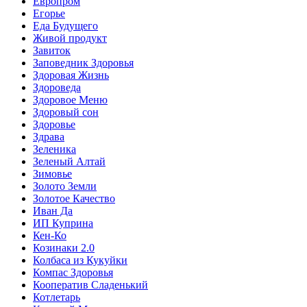
Европром
Егорье
Еда Будущего
Живой продукт
Завиток
Заповедник Здоровья
Здоровая Жизнь
Здороведа
Здоровое Меню
Здоровый сон
Здоровье
Здрава
Зеленика
Зеленый Алтай
Зимовье
Золото Земли
Золотое Качество
Иван Да
ИП Куприна
Кен-Ко
Козинаки 2.0
Колбаса из Кукуйки
Компас Здоровья
Кооператив Сладенький
Котлетарь