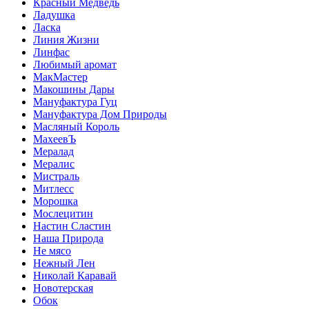
Красный Медведь
Ладушка
Ласка
Линия Жизни
Линфас
Любимый аромат
МакМастер
Макошины Дары
Мануфактура Гуц
Мануфактура Дом Природы
Масляный Король
МахеевЪ
Мералад
Мералис
Мистраль
Митлесс
Морошка
Мослецитин
Настин Сластин
Наша Природа
Не мясо
Нежный Лен
Николай Каравай
Новотерская
Обок