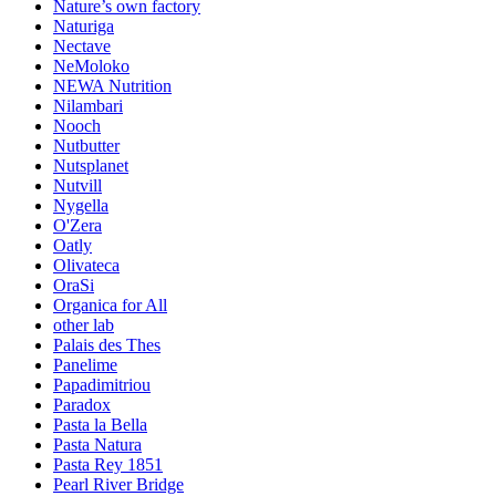
Nature’s own factory
Naturiga
Nectave
NeMoloko
NEWA Nutrition
Nilambari
Nooch
Nutbutter
Nutsplanet
Nutvill
Nygella
O'Zera
Oatly
Olivateca
OraSi
Organica for All
other lab
Palais des Thes
Panelime
Papadimitriou
Paradox
Pasta la Bella
Pasta Natura
Pasta Rey 1851
Pearl River Bridge