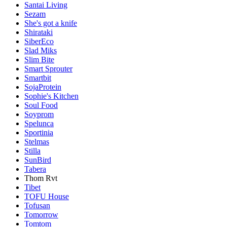
Santai Living
Sezam
She's got a knife
Shirataki
SiberEco
Slad Miks
Slim Bite
Smart Sprouter
Smartbit
SojaProtein
Sophie's Kitchen
Soul Food
Soyprom
Spelunca
Sportinia
Stelmas
Stilla
SunBird
Tabera
Thom Rvt
Tibet
TOFU House
Tofusan
Tomorrow
Tomtom