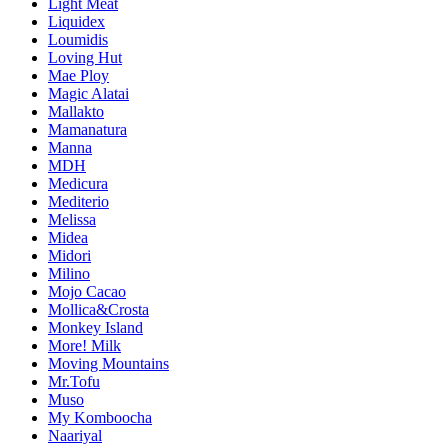
Light Meat
Liquidex
Loumidis
Loving Hut
Mae Ploy
Magic Alatai
Mallakto
Mamanatura
Manna
MDH
Medicura
Mediterio
Melissa
Midea
Midori
Milino
Mojo Cacao
Mollica&Crosta
Monkey Island
More! Milk
Moving Mountains
Mr.Tofu
Muso
My Komboocha
Naariyal