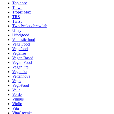
Topineco
Trawa
Tropic Max
TRS
Twizy
Two Peaks - brew lab
U-ley
Ufeelgood
Vantastic food
Vega Food
Vegafood
Vegalize
Vegan Based
Vegan Food
Vegan life
Veganika
Vegannova
Vego
VegoFood
Velle
Verde
Vilnius
Violio
Vita
VitaGreenka