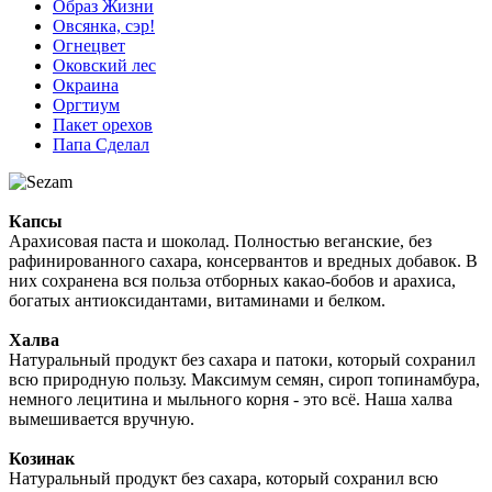
Образ Жизни
Овсянка, сэр!
Огнецвет
Оковский лес
Окраина
Оргтиум
Пакет орехов
Папа Сделал
Капсы
Арахисовая паста и шоколад. Полностью веганские, без
рафинированного сахара, консервантов и вредных добавок. В
них сохранена вся польза отборных какао-бобов и арахиса,
богатых антиоксидантами, витаминами и белком.
Халва
Натуральный продукт без сахара и патоки, который сохранил
всю природную пользу. Максимум семян, сироп топинамбура,
немного лецитина и мыльного корня - это всё. Наша халва
вымешивается вручную.
Козинак
Натуральный продукт без сахара, который сохранил всю