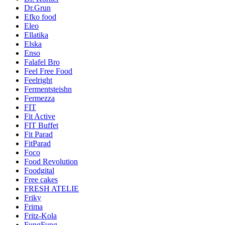
Dr.Grun
Efko food
Eleo
Ellatika
Elska
Enso
Falafel Bro
Feel Free Food
Feelright
Fermentsteishn
Fermezza
FIT
Fit Active
FIT Buffet
Fit Parad
FitParad
Foco
Food Revolution
Foodgital
Free cakes
FRESH ATELIE
Friky
Frima
Fritz-Kola
FungFung