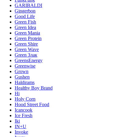
GARIBALDI
Gingerbon
Good Life
Green Fish
Green Idea
Green Mania
Green Protein
Green Shire
Green Wave
Green Злак
GreensEnergy
Greenwise
Grown
Gushen
Haldirams
Healthy Boy Brand
Hi
Holy Corn
Hood Street Food
Icancook
Ice Fresh
Iki
IN+U
Invoke