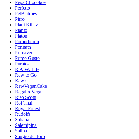
Pepa Chocolate
Perfetto
PetBaddies
Pirro
Plant Killaz
Planto
Platon
Pomodorino
Ponnath
Primavena
Primo Gusto
Puratos
R.A.W. Life
Raw to Go
Rawish
RawVeganCake
Regalio Vegan
Riso Scotti
Roi Thai
Royal Forest
Rudolfs
Sababa
Salemipina
Salina
Sangre de Toro