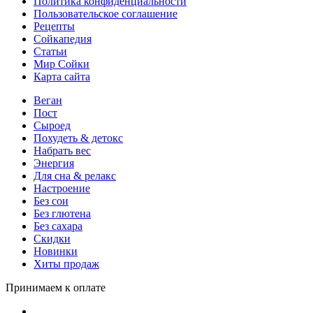
Политика конфиденциальности
Пользовательское соглашение
Рецепты
Сойкапедия
Статьи
Мир Сойки
Карта сайта
Веган
Пост
Сыроед
Похудеть & детокс
Набрать вес
Энергия
Для сна & релакс
Настроение
Без сои
Без глютена
Без сахара
Скидки
Новинки
Хиты продаж
Принимаем к оплате