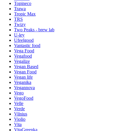
Topineco
Trawa
Tropic Max
TRS
Twizy
Two Peaks - brew lab
U-ley
Ufeelgood
Vantastic food
Vega Food
Vegafood
Vegalize
Vegan Based
Vegan Food
Vegan life
Veganika
Vegannova
Vego
VegoFood
Velle
Verde
Vilnius
Violio
Vita
VitaGreenka