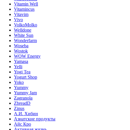
Vitamin Well
Vitamincus
Vitavim
Vivo
VolkoMolko
Welldone
White Sun
Wonderfarm
Woseba
Wostok
WOW Energy
Yamasa
Yelli
Yogi Tea
Yogurt Shop
Yoko
Yummy
Yummy Jam
Zagranola
ZbreadD
Zinus
А.И. Хибин
Азиатские продукты
Айс Кро
Активная жизнь