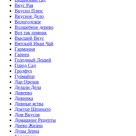
Вкус Рая
Вкусно Плюс
Вкусное Дело
Вологодское
Волшебное дерево
Вот так пряник
Высший Вкус
Вятский Иван Чай
Гармония
Гарнец
Голодный Леший
Город Сад
Гродфуд
Гурмайор
Дар Орехов
Делали Дела
Дивеево
Дивинка
Дивные яства
Доктор Шпинато
Дом Вкусов
Домашние Рецепты
Древо Жизни
Душа Зерна