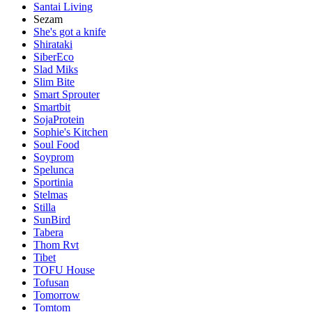
Santai Living
Sezam
She's got a knife
Shirataki
SiberEco
Slad Miks
Slim Bite
Smart Sprouter
Smartbit
SojaProtein
Sophie's Kitchen
Soul Food
Soyprom
Spelunca
Sportinia
Stelmas
Stilla
SunBird
Tabera
Thom Rvt
Tibet
TOFU House
Tofusan
Tomorrow
Tomtom