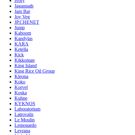
Ivory
Jagannath
Jam Bar
Joy Veg
JP.CHENET
Jump
Kaboom
Kandylas
KARA
Ketella
Kick
Kikkoman
King Island
King Rice Oil Group
Kleona
Koko
Korvel
Koska
Kuhne
KYKNOS
Laboratorium
Latrovalis
Le Moulin
Lemonardo
Levrana