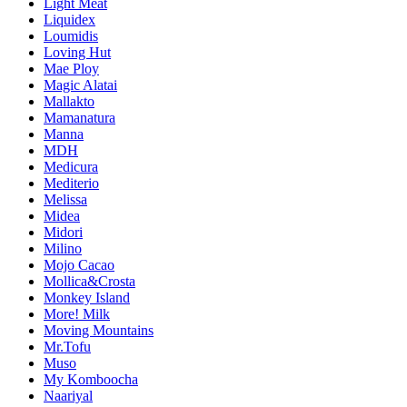
Light Meat
Liquidex
Loumidis
Loving Hut
Mae Ploy
Magic Alatai
Mallakto
Mamanatura
Manna
MDH
Medicura
Mediterio
Melissa
Midea
Midori
Milino
Mojo Cacao
Mollica&Crosta
Monkey Island
More! Milk
Moving Mountains
Mr.Tofu
Muso
My Komboocha
Naariyal