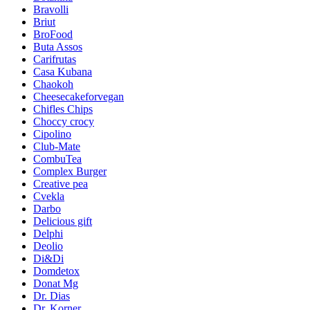
Bravolli
Briut
BroFood
Buta Assos
Carifrutas
Casa Kubana
Chaokoh
Cheesecakeforvegan
Chifles Chips
Choccy crocy
Cipolino
Club-Mate
CombuTea
Complex Burger
Creative pea
Cvekla
Darbo
Delicious gift
Delphi
Deolio
Di&Di
Domdetox
Donat Mg
Dr. Dias
Dr. Korner