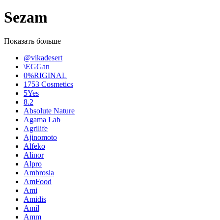
Sezam
Показать больше
@vikadesert
\EGGan
0%RIGINAL
1753 Cosmetics
5Yes
8.2
Absolute Nature
Agama Lab
Agrilife
Ajinomoto
Alfeko
Alinor
Alpro
Ambrosia
AmFood
Ami
Amidis
Amil
Amm