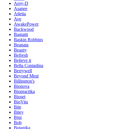
Aroy-D
Asanee
Atletia
Ave
AwakePower
Backwood
Bagiatti
Baskin Robbins
Beanata
Beauty
Befresh
Believe it
Bella Contadina
Berrywell
Beyond Meat
Billington's
Bionova
Biopractika
Bioset
BioVita
Bite
Bitey
Bjni
Bob
Botanika