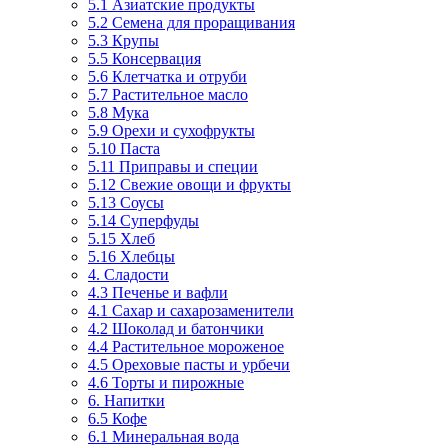
5.1 Азиатские продукты
5.2 Семена для проращивания
5.3 Крупы
5.5 Консервация
5.6 Клетчатка и отруби
5.7 Растительное масло
5.8 Мука
5.9 Орехи и сухофрукты
5.10 Паста
5.11 Приправы и специи
5.12 Свежие овощи и фрукты
5.13 Соусы
5.14 Суперфуды
5.15 Хлеб
5.16 Хлебцы
4. Сладости
4.3 Печенье и вафли
4.1 Сахар и сахарозаменители
4.2 Шоколад и батончики
4.4 Растительное мороженое
4.5 Ореховые пасты и урбечи
4.6 Торты и пирожные
6. Напитки
6.5 Кофе
6.1 Минеральная вода