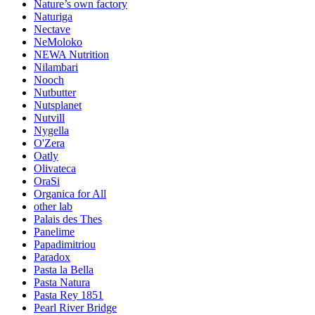
Nature’s own factory
Naturiga
Nectave
NeMoloko
NEWA Nutrition
Nilambari
Nooch
Nutbutter
Nutsplanet
Nutvill
Nygella
O'Zera
Oatly
Olivateca
OraSi
Organica for All
other lab
Palais des Thes
Panelime
Papadimitriou
Paradox
Pasta la Bella
Pasta Natura
Pasta Rey 1851
Pearl River Bridge