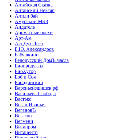
Алтайская Сказка
Алтайский Нектар
Алтын бай
Амурский МЭЗ
Андатель
Ароматные орехи
Арт-Ам
Аю Дух Леса
Б.Ю. Александров
Бабушкино
Белорусский ДомЪ масла
Биопродукты
БиоХутор
Боб и Соя
Бородинский
Вареньеизшишек.рф
Васильева Слобода
Вастэко
Веган Иваныч
ВегановЪ
Вегасло
Вегмени
Витапром
Витацентр
Вишневый сад