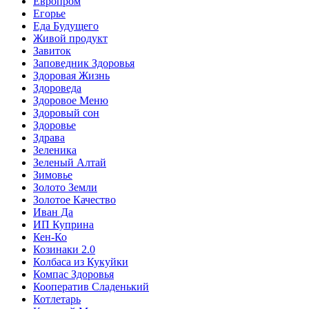
Европром
Егорье
Еда Будущего
Живой продукт
Завиток
Заповедник Здоровья
Здоровая Жизнь
Здороведа
Здоровое Меню
Здоровый сон
Здоровье
Здрава
Зеленика
Зеленый Алтай
Зимовье
Золото Земли
Золотое Качество
Иван Да
ИП Куприна
Кен-Ко
Козинаки 2.0
Колбаса из Кукуйки
Компас Здоровья
Кооператив Сладенький
Котлетарь