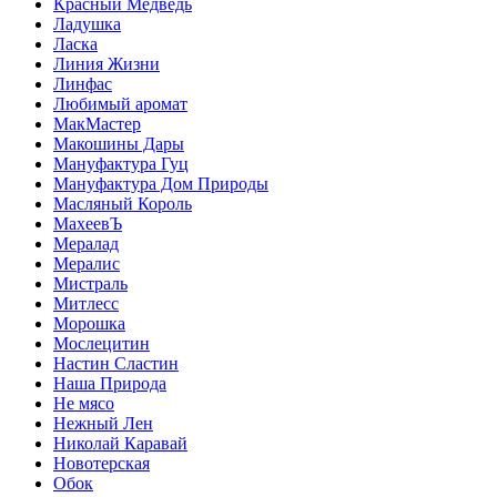
Красный Медведь
Ладушка
Ласка
Линия Жизни
Линфас
Любимый аромат
МакМастер
Макошины Дары
Мануфактура Гуц
Мануфактура Дом Природы
Масляный Король
МахеевЪ
Мералад
Мералис
Мистраль
Митлесс
Морошка
Мослецитин
Настин Сластин
Наша Природа
Не мясо
Нежный Лен
Николай Каравай
Новотерская
Обок