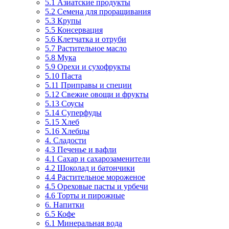
5.1 Азиатские продукты
5.2 Семена для проращивания
5.3 Крупы
5.5 Консервация
5.6 Клетчатка и отруби
5.7 Растительное масло
5.8 Мука
5.9 Орехи и сухофрукты
5.10 Паста
5.11 Приправы и специи
5.12 Свежие овощи и фрукты
5.13 Соусы
5.14 Суперфуды
5.15 Хлеб
5.16 Хлебцы
4. Сладости
4.3 Печенье и вафли
4.1 Сахар и сахарозаменители
4.2 Шоколад и батончики
4.4 Растительное мороженое
4.5 Ореховые пасты и урбечи
4.6 Торты и пирожные
6. Напитки
6.5 Кофе
6.1 Минеральная вода