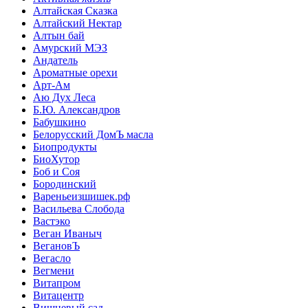
Алтайская Сказка
Алтайский Нектар
Алтын бай
Амурский МЭЗ
Андатель
Ароматные орехи
Арт-Ам
Аю Дух Леса
Б.Ю. Александров
Бабушкино
Белорусский ДомЪ масла
Биопродукты
БиоХутор
Боб и Соя
Бородинский
Вареньеизшишек.рф
Васильева Слобода
Вастэко
Веган Иваныч
ВегановЪ
Вегасло
Вегмени
Витапром
Витацентр
Вишневый сад