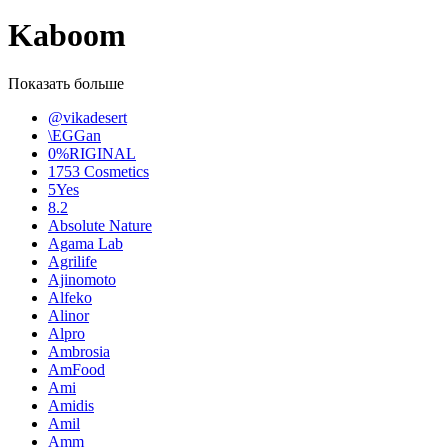
Kaboom
Показать больше
@vikadesert
\EGGan
0%RIGINAL
1753 Cosmetics
5Yes
8.2
Absolute Nature
Agama Lab
Agrilife
Ajinomoto
Alfeko
Alinor
Alpro
Ambrosia
AmFood
Ami
Amidis
Amil
Amm