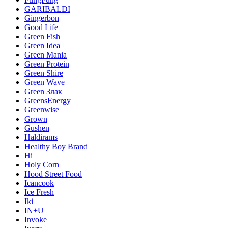
GARIBALDI
Gingerbon
Good Life
Green Fish
Green Idea
Green Mania
Green Protein
Green Shire
Green Wave
Green Злак
GreensEnergy
Greenwise
Grown
Gushen
Haldirams
Healthy Boy Brand
Hi
Holy Corn
Hood Street Food
Icancook
Ice Fresh
Iki
IN+U
Invoke