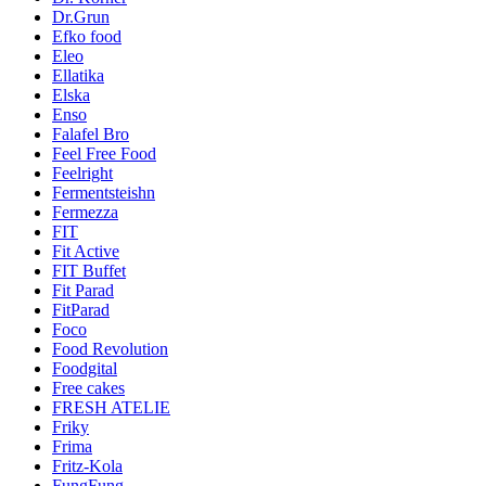
Dr.Grun
Efko food
Eleo
Ellatika
Elska
Enso
Falafel Bro
Feel Free Food
Feelright
Fermentsteishn
Fermezza
FIT
Fit Active
FIT Buffet
Fit Parad
FitParad
Foco
Food Revolution
Foodgital
Free cakes
FRESH ATELIE
Friky
Frima
Fritz-Kola
FungFung