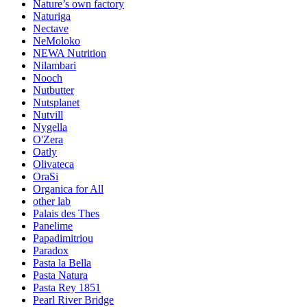
Nature’s own factory
Naturiga
Nectave
NeMoloko
NEWA Nutrition
Nilambari
Nooch
Nutbutter
Nutsplanet
Nutvill
Nygella
O'Zera
Oatly
Olivateca
OraSi
Organica for All
other lab
Palais des Thes
Panelime
Papadimitriou
Paradox
Pasta la Bella
Pasta Natura
Pasta Rey 1851
Pearl River Bridge