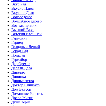
Вкус Рая
Вкусно Плюс
Вкусное Дело
Вологодское
Волшебное дерево
Вот так пряник
Высший Вкус
Вятский Иван Чай
Гармония
Гарнец
Голодный Леший
Город Сад
Гродфуд
Гурмайор
Дар Орехов
Делали Дела
Дивеево
Дивинка
Дивные яства
Доктор Шпинато
Дом Вкусов
Домашние Рецепты
Древо Жизни
Душа Зерна