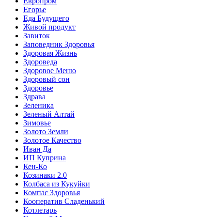
Европром
Егорье
Еда Будущего
Живой продукт
Завиток
Заповедник Здоровья
Здоровая Жизнь
Здороведа
Здоровое Меню
Здоровый сон
Здоровье
Здрава
Зеленика
Зеленый Алтай
Зимовье
Золото Земли
Золотое Качество
Иван Да
ИП Куприна
Кен-Ко
Козинаки 2.0
Колбаса из Кукуйки
Компас Здоровья
Кооператив Сладенький
Котлетарь