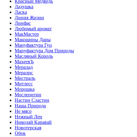
Красный Медведь
Ладушка
Ласка
Линия Жизни
Линфас
Любимый аромат
МакМастер
Макошины Дары
Мануфактура Гуц
Мануфактура Дом Природы
Масляный Король
МахеевЪ
Мералад
Мералис
Мистраль
Митлесс
Морошка
Мослецитин
Настин Сластин
Наша Природа
Не мясо
Нежный Лен
Николай Каравай
Новотерская
Обок