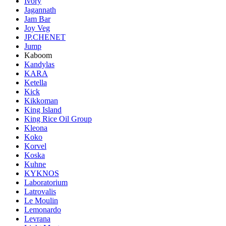
Ivory
Jagannath
Jam Bar
Joy Veg
JP.CHENET
Jump
Kaboom
Kandylas
KARA
Ketella
Kick
Kikkoman
King Island
King Rice Oil Group
Kleona
Koko
Korvel
Koska
Kuhne
KYKNOS
Laboratorium
Latrovalis
Le Moulin
Lemonardo
Levrana