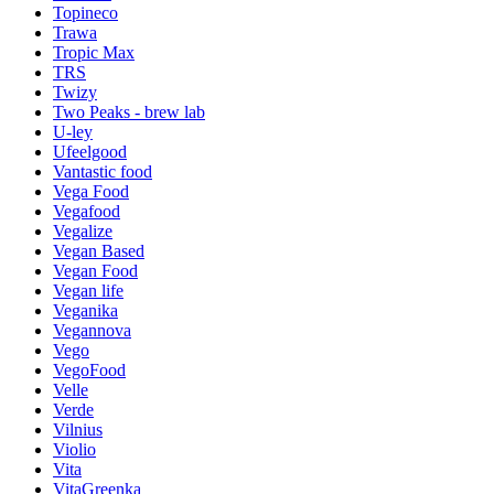
Topineco
Trawa
Tropic Max
TRS
Twizy
Two Peaks - brew lab
U-ley
Ufeelgood
Vantastic food
Vega Food
Vegafood
Vegalize
Vegan Based
Vegan Food
Vegan life
Veganika
Vegannova
Vego
VegoFood
Velle
Verde
Vilnius
Violio
Vita
VitaGreenka