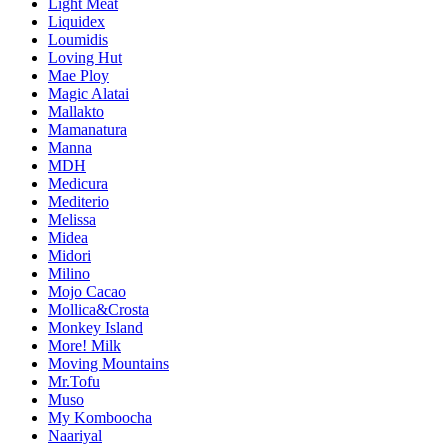
Light Meat
Liquidex
Loumidis
Loving Hut
Mae Ploy
Magic Alatai
Mallakto
Mamanatura
Manna
MDH
Medicura
Mediterio
Melissa
Midea
Midori
Milino
Mojo Cacao
Mollica&Crosta
Monkey Island
More! Milk
Moving Mountains
Mr.Tofu
Muso
My Komboocha
Naariyal