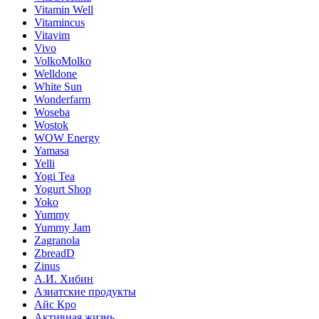
Vitamin Well
Vitamincus
Vitavim
Vivo
VolkoMolko
Welldone
White Sun
Wonderfarm
Woseba
Wostok
WOW Energy
Yamasa
Yelli
Yogi Tea
Yogurt Shop
Yoko
Yummy
Yummy Jam
Zagranola
ZbreadD
Zinus
А.И. Хибин
Азиатские продукты
Айс Кро
Активная жизнь