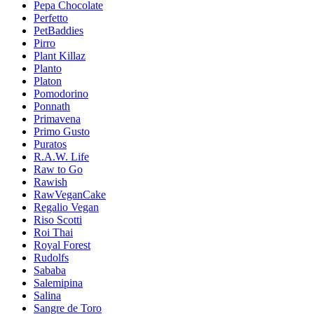
Pepa Chocolate
Perfetto
PetBaddies
Pirro
Plant Killaz
Planto
Platon
Pomodorino
Ponnath
Primavena
Primo Gusto
Puratos
R.A.W. Life
Raw to Go
Rawish
RawVeganCake
Regalio Vegan
Riso Scotti
Roi Thai
Royal Forest
Rudolfs
Sababa
Salemipina
Salina
Sangre de Toro