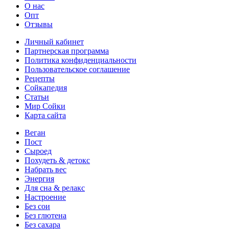
О нас
Опт
Отзывы
Личный кабинет
Партнерская программа
Политика конфиденциальности
Пользовательское соглашение
Рецепты
Сойкапедия
Статьи
Мир Сойки
Карта сайта
Веган
Пост
Сыроед
Похудеть & детокс
Набрать вес
Энергия
Для сна & релакс
Настроение
Без сои
Без глютена
Без сахара