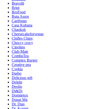
Bravolli
Briut
BroFood
Buta Assos
Carifrutas
Casa Kubana
Chaokoh
Cheesecakeforvegan
Chifles Chips
Choccy crocy
Cipolino
Club-Mate
CombuTea
Complex Burger
Creative pea
Cvekla
Darbo
Delicious gift
Delphi
Deolio
Di&Di
Domdetox
Donat Mg
Dr. Dias
Dr. Korner