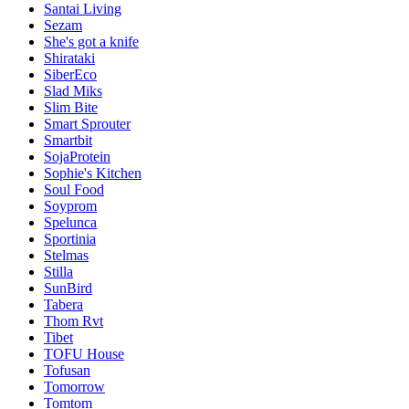
Santai Living
Sezam
She's got a knife
Shirataki
SiberEco
Slad Miks
Slim Bite
Smart Sprouter
Smartbit
SojaProtein
Sophie's Kitchen
Soul Food
Soyprom
Spelunca
Sportinia
Stelmas
Stilla
SunBird
Tabera
Thom Rvt
Tibet
TOFU House
Tofusan
Tomorrow
Tomtom