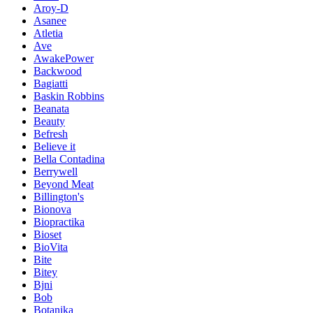
Aroy-D
Asanee
Atletia
Ave
AwakePower
Backwood
Bagiatti
Baskin Robbins
Beanata
Beauty
Befresh
Believe it
Bella Contadina
Berrywell
Beyond Meat
Billington's
Bionova
Biopractika
Bioset
BioVita
Bite
Bitey
Bjni
Bob
Botanika