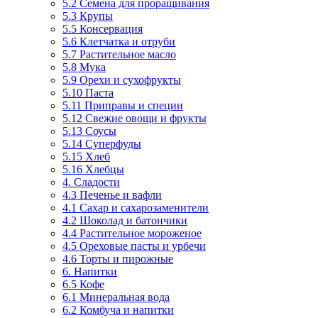
5.2 Семена для проращивания
5.3 Крупы
5.5 Консервация
5.6 Клетчатка и отруби
5.7 Растительное масло
5.8 Мука
5.9 Орехи и сухофрукты
5.10 Паста
5.11 Приправы и специи
5.12 Свежие овощи и фрукты
5.13 Соусы
5.14 Суперфуды
5.15 Хлеб
5.16 Хлебцы
4. Сладости
4.3 Печенье и вафли
4.1 Сахар и сахарозаменители
4.2 Шоколад и батончики
4.4 Растительное мороженое
4.5 Ореховые пасты и урбечи
4.6 Торты и пирожные
6. Напитки
6.5 Кофе
6.1 Минеральная вода
6.2 Комбуча и напитки