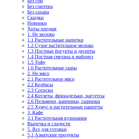
Без сои
Без глютена
Без сахара
Скидки
Новинки
Хиты продаж
1. Не молоко
1.1 Растительные напитки
1.2 Сухое растительное молоко
1.3 Постные йогурты и десерты
1.4 Постная сметана и майонез
1.5 Тофу
1.6 Растительные сыры
2. Не мясо
2.1 Растительное мясо
2.2 Колбасы
2.3 Сосиски
2.4 Котлеты, фрикадельки, наггетсы
2.6 Пельмени, вареники, сырники
2.5 Хумус и растительные паштеты
3. Кафе
3.1 Растительная кулинария
Выпечка и сладости
5. Все для готовки
5.1 Азиатские продукты