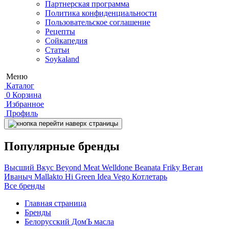
Партнерская программа
Политика конфиденциальности
Пользовательское соглашение
Рецепты
Сойкапедия
Статьи
Soykaland
Меню
Каталог
0
Корзина
Избранное
Профиль
Популярные бренды
Высший Вкус
Beyond Meat
Welldone
Beanata
Friky
Веган
Иваныч
Mallakto
Hi
Green Idea
Vego
Котлетарь
Все бренды
Главная страница
Бренды
Белорусский ДомЪ масла