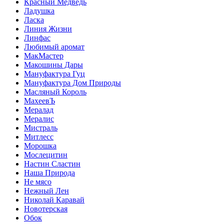
Красный Медведь
Ладушка
Ласка
Линия Жизни
Линфас
Любимый аромат
МакМастер
Макошины Дары
Мануфактура Гуц
Мануфактура Дом Природы
Масляный Король
МахеевЪ
Мералад
Мералис
Мистраль
Митлесс
Морошка
Мослецитин
Настин Сластин
Наша Природа
Не мясо
Нежный Лен
Николай Каравай
Новотерская
Обок