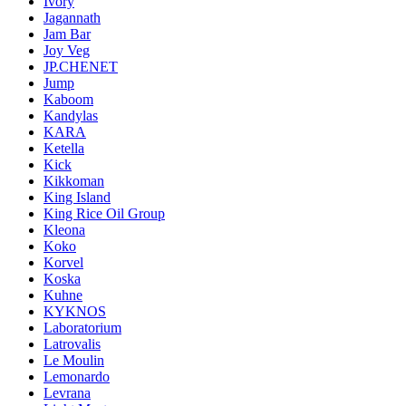
Ivory
Jagannath
Jam Bar
Joy Veg
JP.CHENET
Jump
Kaboom
Kandylas
KARA
Ketella
Kick
Kikkoman
King Island
King Rice Oil Group
Kleona
Koko
Korvel
Koska
Kuhne
KYKNOS
Laboratorium
Latrovalis
Le Moulin
Lemonardo
Levrana