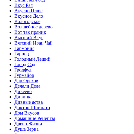
Вкус Рая
Вкусно Плюс
Вкусное Дело
Вологодское
Волшебное дерево
Вот так пряник
Высший Вкус
Вятский Иван Чай
Гармония
Гарнец
Голодный Леший
Город Сад
Гродфуд
Гурмайор
Дар Орехов
Делали Дела
Дивеево
Дивинка
Дивные яства
Доктор Шпинато
Дом Вкусов
Домашние Рецепты
Древо Жизни
Душа Зерна