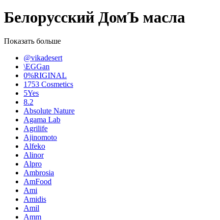
Белорусский ДомЪ масла
Показать больше
@vikadesert
\EGGan
0%RIGINAL
1753 Cosmetics
5Yes
8.2
Absolute Nature
Agama Lab
Agrilife
Ajinomoto
Alfeko
Alinor
Alpro
Ambrosia
AmFood
Ami
Amidis
Amil
Amm