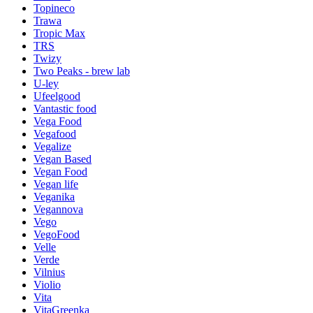
Topineco
Trawa
Tropic Max
TRS
Twizy
Two Peaks - brew lab
U-ley
Ufeelgood
Vantastic food
Vega Food
Vegafood
Vegalize
Vegan Based
Vegan Food
Vegan life
Veganika
Vegannova
Vego
VegoFood
Velle
Verde
Vilnius
Violio
Vita
VitaGreenka