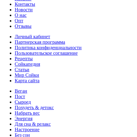
Контакты
Новости
О нас
Опт
Отзывы
Личный кабинет
Партнерская программа
Политика конфиденциальности
Пользовательское соглашение
Рецепты
Сойкапедия
Статьи
Мир Сойки
Карта сайта
Веган
Пост
Сыроед
Похудеть & детокс
Набрать вес
Энергия
Для сна & релакс
Настроение
Без сои