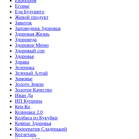
Европром
Егорье
Еда Будущего
Живой продукт
Завиток
Заповедник Здоровья
Здоровая Жизнь
Здороведа
Здоровое Меню
Здоровый сон
Здоровье
Здрава
Зеленика
Зеленый Алтай
Зимовье
Золото Земли
Золотое Качество
Иван Да
ИП Куприна
Кен-Ко
Козинаки 2.0
Колбаса из Кукуйки
Компас Здоровья
Кооператив Сладенький
Котлетарь