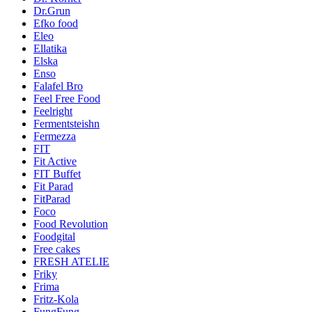
Dr.Grun
Efko food
Eleo
Ellatika
Elska
Enso
Falafel Bro
Feel Free Food
Feelright
Fermentsteishn
Fermezza
FIT
Fit Active
FIT Buffet
Fit Parad
FitParad
Foco
Food Revolution
Foodgital
Free cakes
FRESH ATELIE
Friky
Frima
Fritz-Kola
FungFung