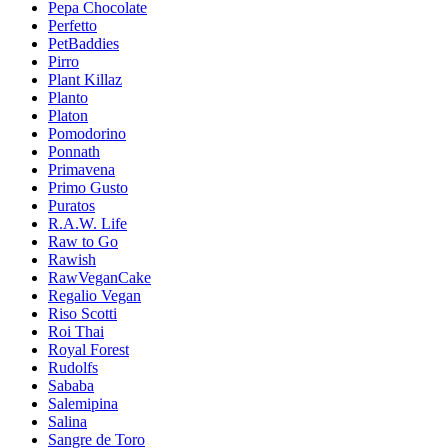
Pepa Chocolate
Perfetto
PetBaddies
Pirro
Plant Killaz
Planto
Platon
Pomodorino
Ponnath
Primavena
Primo Gusto
Puratos
R.A.W. Life
Raw to Go
Rawish
RawVeganCake
Regalio Vegan
Riso Scotti
Roi Thai
Royal Forest
Rudolfs
Sababa
Salemipina
Salina
Sangre de Toro