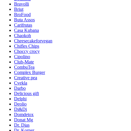
Bravolli
Briut
BroFood
Buta Assos
Carifrutas
Casa Kubana
Chaokoh
Cheesecakeforvegan
Chifles Chips
Choccy crocy
Cipolino
Club-Mate
CombuTea
Complex Burger
Creative pea
Cvekla
Darbo
Delicious gift
Delphi
Deolio
Di&Di
Domdetox
Donat Mg
Dr. Dias
Dr. Korner