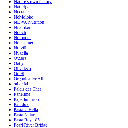
Nature’s own factory
Naturiga
Nectave
NeMoloko
NEWA Nutrition
Nilambari
Nooch
Nutbutter
Nutsplanet
Nutvill
Nygella
O'Zera
Oatly
Olivateca
OraSi
Organica for All
other lab
Palais des Thes
Panelime
Papadimitriou
Paradox
Pasta la Bella
Pasta Natura
Pasta Rey 1851
Pearl River Bridge