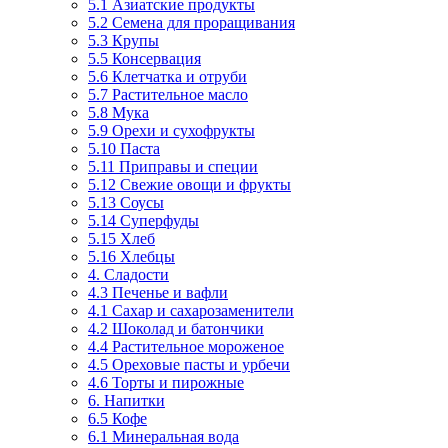
5.1 Азиатские продукты
5.2 Семена для проращивания
5.3 Крупы
5.5 Консервация
5.6 Клетчатка и отруби
5.7 Растительное масло
5.8 Мука
5.9 Орехи и сухофрукты
5.10 Паста
5.11 Приправы и специи
5.12 Свежие овощи и фрукты
5.13 Соусы
5.14 Суперфуды
5.15 Хлеб
5.16 Хлебцы
4. Сладости
4.3 Печенье и вафли
4.1 Сахар и сахарозаменители
4.2 Шоколад и батончики
4.4 Растительное мороженое
4.5 Ореховые пасты и урбечи
4.6 Торты и пирожные
6. Напитки
6.5 Кофе
6.1 Минеральная вода