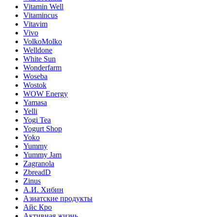
Vitamin Well
Vitamincus
Vitavim
Vivo
VolkoMolko
Welldone
White Sun
Wonderfarm
Woseba
Wostok
WOW Energy
Yamasa
Yelli
Yogi Tea
Yogurt Shop
Yoko
Yummy
Yummy Jam
Zagranola
ZbreadD
Zinus
А.И. Хибин
Азиатские продукты
Айс Кро
Активная жизнь