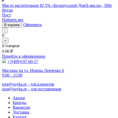
₽
Масло растительное 82,5% «Белорусский ДомЪ масла», 500г
Веган
Пост
Набрать вес
Оформить
В корзину
-
0
+
0
товаров
0.00
₽
Перейти к оформлению
+7(499)197-00-17
Магазин на ул. Ирины Левченко 6
9:00 - 21:00
torg@soyka.ru
- для клиентов
post@soyka.ru
- для поставщиков
Акции
Бренды
Вакансии
Доставка
Каталог