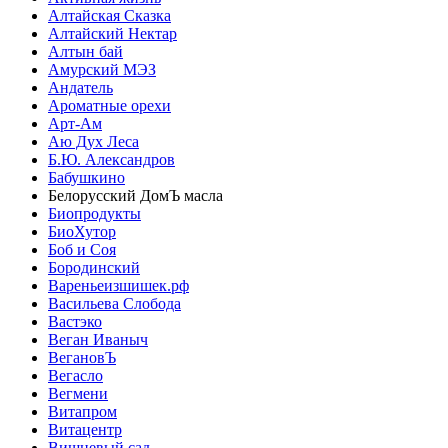
Алтайская Сказка
Алтайский Нектар
Алтын бай
Амурский МЭЗ
Андатель
Ароматные орехи
Арт-Ам
Аю Дух Леса
Б.Ю. Александров
Бабушкино
Белорусский ДомЪ масла
Биопродукты
БиоХутор
Боб и Соя
Бородинский
Вареньеизшишек.рф
Васильева Слобода
Вастэко
Веган Иваныч
ВегановЪ
Вегасло
Вегмени
Витапром
Витацентр
Вишневый сад