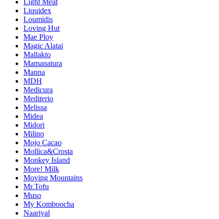
Light Meat
Liquidex
Loumidis
Loving Hut
Mae Ploy
Magic Alatai
Mallakto
Mamanatura
Manna
MDH
Medicura
Mediterio
Melissa
Midea
Midori
Milino
Mojo Cacao
Mollica&Crosta
Monkey Island
More! Milk
Moving Mountains
Mr.Tofu
Muso
My Komboocha
Naariyal