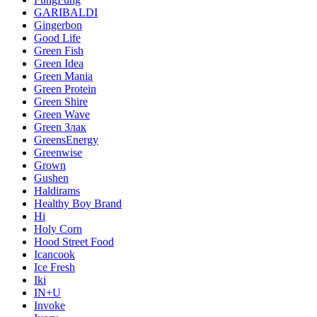
GARIBALDI
Gingerbon
Good Life
Green Fish
Green Idea
Green Mania
Green Protein
Green Shire
Green Wave
Green Злак
GreensEnergy
Greenwise
Grown
Gushen
Haldirams
Healthy Boy Brand
Hi
Holy Corn
Hood Street Food
Icancook
Ice Fresh
Iki
IN+U
Invoke