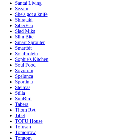
Santai Living
Sezam
She's got a knife
Shirataki
SiberEco
Slad Miks
Slim Bite
Smart Sprouter
Smartbit
SojaProtein
Sophie's Kitchen
Soul Food
Soyprom
Spelunca
Sportinia
Stelmas
Stilla
SunBird
Tabera
Thom Rvt
Tibet
TOFU House
Tofusan
Tomorrow
Tomtom