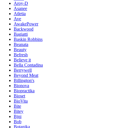
Aroy-D
Asanee
Atletia
Ave
AwakePower
Backwood
Bagiatti
Baskin Robbins
Beanata
Beauty
Befresh
Believe it
Bella Contadina
Berrywell
Beyond Meat
Billington's
Bionova
Biopractika
Bioset
BioVita
Bite
Bitey
Bjni
Bob
Botanika