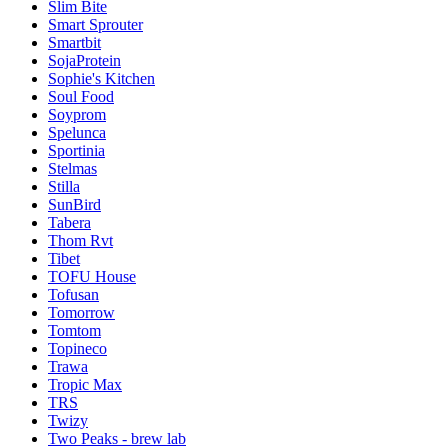
Slim Bite
Smart Sprouter
Smartbit
SojaProtein
Sophie's Kitchen
Soul Food
Soyprom
Spelunca
Sportinia
Stelmas
Stilla
SunBird
Tabera
Thom Rvt
Tibet
TOFU House
Tofusan
Tomorrow
Tomtom
Topineco
Trawa
Tropic Max
TRS
Twizy
Two Peaks - brew lab