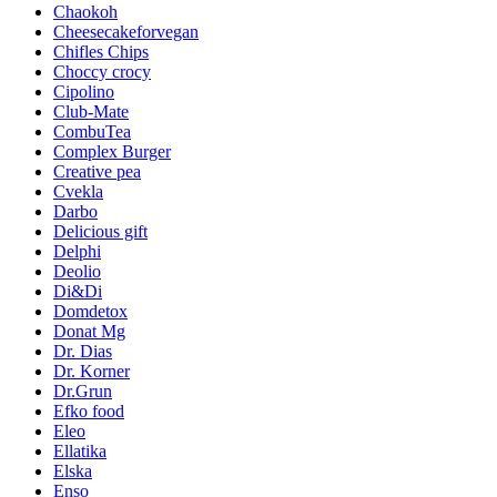
Chaokoh
Cheesecakeforvegan
Chifles Chips
Choccy crocy
Cipolino
Club-Mate
CombuTea
Complex Burger
Creative pea
Cvekla
Darbo
Delicious gift
Delphi
Deolio
Di&Di
Domdetox
Donat Mg
Dr. Dias
Dr. Korner
Dr.Grun
Efko food
Eleo
Ellatika
Elska
Enso