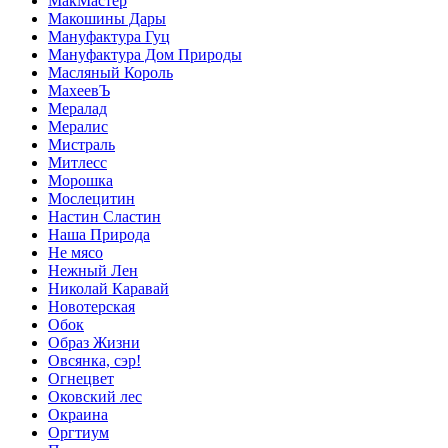
МакМастер
Макошины Дары
Мануфактура Гуц
Мануфактура Дом Природы
Масляный Король
МахеевЪ
Мералад
Мералис
Мистраль
Митлесс
Морошка
Мослецитин
Настин Сластин
Наша Природа
Не мясо
Нежный Лен
Николай Каравай
Новотерская
Обок
Образ Жизни
Овсянка, сэр!
Огнецвет
Оковский лес
Окраина
Оргтиум