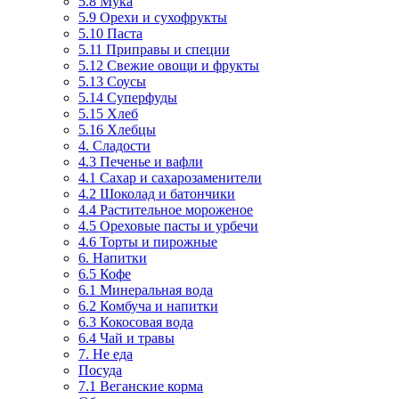
5.8 Мука
5.9 Орехи и сухофрукты
5.10 Паста
5.11 Приправы и специи
5.12 Свежие овощи и фрукты
5.13 Соусы
5.14 Суперфуды
5.15 Хлеб
5.16 Хлебцы
4. Сладости
4.3 Печенье и вафли
4.1 Сахар и сахарозаменители
4.2 Шоколад и батончики
4.4 Растительное мороженое
4.5 Ореховые пасты и урбечи
4.6 Торты и пирожные
6. Напитки
6.5 Кофе
6.1 Минеральная вода
6.2 Комбуча и напитки
6.3 Кокосовая вода
6.4 Чай и травы
7. Не еда
Посуда
7.1 Веганские корма