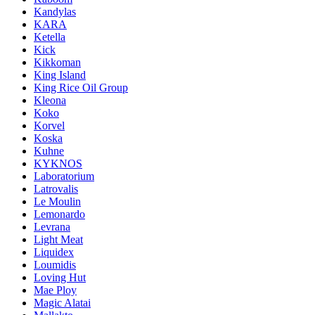
Kandylas
KARA
Ketella
Kick
Kikkoman
King Island
King Rice Oil Group
Kleona
Koko
Korvel
Koska
Kuhne
KYKNOS
Laboratorium
Latrovalis
Le Moulin
Lemonardo
Levrana
Light Meat
Liquidex
Loumidis
Loving Hut
Mae Ploy
Magic Alatai