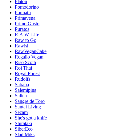
Platon
Pomodorino
Ponnath
Primavena
Primo Gusto
Puratos
R.A.W. Life
Raw to Go
Rawish
RawVeganCake
Regalio Vegan
Riso Scotti
Roi Thai
Royal Forest
Rudolfs
Sababa
Salemipina
Salina
Sangre de Toro
Santai Living
Sezam
She's got a knife
Shirataki
SiberEco
Slad Miks