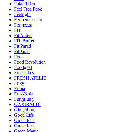
Falafel Bro
Feel Free Food
Feelright
Fermentsteishn
Fermezza
FIT
Fit Active
FIT Buffet
Fit Parad
FitParad
Foco
Food Revolution
Foodgital
Free cakes
FRESH ATELIE
Friky
Frima
Fritz-Kola
FungFung
GARIBALDI
Gingerbon
Good Life
Green Fish
Green Idea
Green Mania