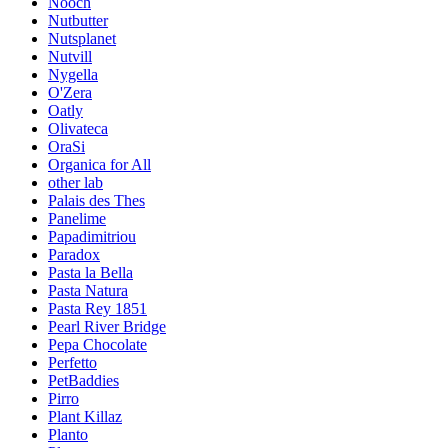
Nooch
Nutbutter
Nutsplanet
Nutvill
Nygella
O'Zera
Oatly
Olivateca
OraSi
Organica for All
other lab
Palais des Thes
Panelime
Papadimitriou
Paradox
Pasta la Bella
Pasta Natura
Pasta Rey 1851
Pearl River Bridge
Pepa Chocolate
Perfetto
PetBaddies
Pirro
Plant Killaz
Planto