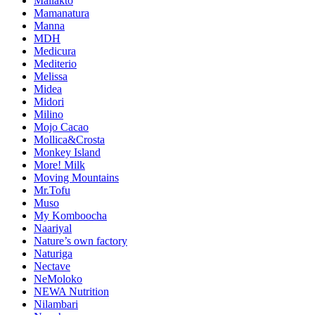
Mallakto
Mamanatura
Manna
MDH
Medicura
Mediterio
Melissa
Midea
Midori
Milino
Mojo Cacao
Mollica&Crosta
Monkey Island
More! Milk
Moving Mountains
Mr.Tofu
Muso
My Komboocha
Naariyal
Nature’s own factory
Naturiga
Nectave
NeMoloko
NEWA Nutrition
Nilambari