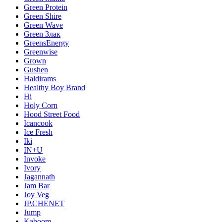
Green Protein
Green Shire
Green Wave
Green Злак
GreensEnergy
Greenwise
Grown
Gushen
Haldirams
Healthy Boy Brand
Hi
Holy Corn
Hood Street Food
Icancook
Ice Fresh
Iki
IN+U
Invoke
Ivory
Jagannath
Jam Bar
Joy Veg
JP.CHENET
Jump
Kaboom