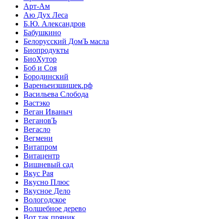
Арт-Ам
Аю Дух Леса
Б.Ю. Александров
Бабушкино
Белорусский ДомЪ масла
Биопродукты
БиоХутор
Боб и Соя
Бородинский
Вареньеизшишек.рф
Васильева Слобода
Вастэко
Веган Иваныч
ВегановЪ
Вегасло
Вегмени
Витапром
Витацентр
Вишневый сад
Вкус Рая
Вкусно Плюс
Вкусное Дело
Вологодское
Волшебное дерево
Вот так пряник