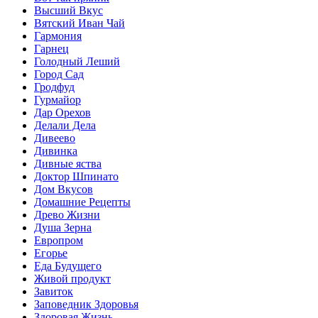
Высший Вкус
Вятский Иван Чай
Гармония
Гарнец
Голодный Леший
Город Сад
Гродфуд
Гурмайор
Дар Орехов
Делали Дела
Дивеево
Дивинка
Дивные яства
Доктор Шпинато
Дом Вкусов
Домашние Рецепты
Древо Жизни
Душа Зерна
Европром
Егорье
Еда Будущего
Живой продукт
Завиток
Заповедник Здоровья
Здоровая Жизнь