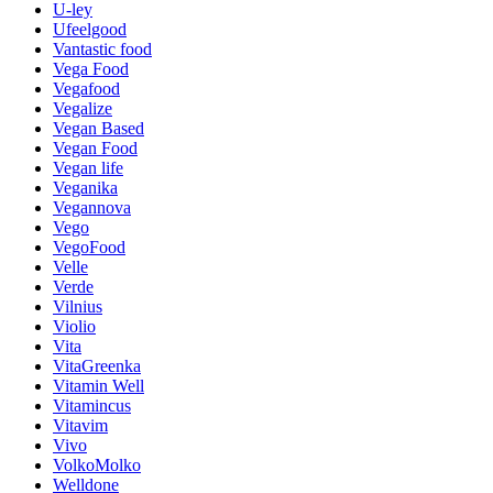
U-ley
Ufeelgood
Vantastic food
Vega Food
Vegafood
Vegalize
Vegan Based
Vegan Food
Vegan life
Veganika
Vegannova
Vego
VegoFood
Velle
Verde
Vilnius
Violio
Vita
VitaGreenka
Vitamin Well
Vitamincus
Vitavim
Vivo
VolkoMolko
Welldone