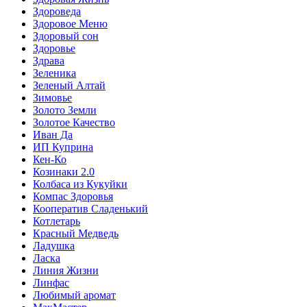
Здороведа
Здоровое Меню
Здоровый сон
Здоровье
Здрава
Зеленика
Зеленый Алтай
Зимовье
Золото Земли
Золотое Качество
Иван Да
ИП Куприна
Кен-Ко
Козинаки 2.0
Колбаса из Кукуйки
Компас Здоровья
Кооператив Сладенький
Котлетарь
Красный Медведь
Ладушка
Ласка
Линия Жизни
Линфас
Любимый аромат