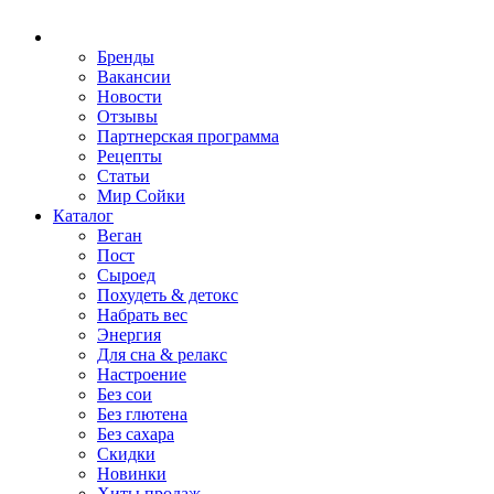
Бренды
Вакансии
Новости
Отзывы
Партнерская программа
Рецепты
Статьи
Мир Сойки
Каталог
Веган
Пост
Сыроед
Похудеть & детокс
Набрать вес
Энергия
Для сна & релакс
Настроение
Без сои
Без глютена
Без сахара
Скидки
Новинки
Хиты продаж