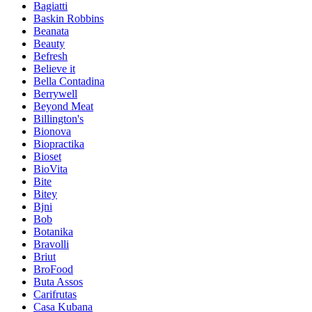
Bagiatti
Baskin Robbins
Beanata
Beauty
Befresh
Believe it
Bella Contadina
Berrywell
Beyond Meat
Billington's
Bionova
Biopractika
Bioset
BioVita
Bite
Bitey
Bjni
Bob
Botanika
Bravolli
Briut
BroFood
Buta Assos
Carifrutas
Casa Kubana