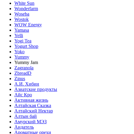
White Sun
Wonderfarm
Woseba
Wostok
WOW Energy
Yamasa
Yelli
Yogi Tea
Yogurt Shop
Yoko
Yummy
Yummy Jam
Zagranola
ZbreadD
Zinus
А.И. Хибин
Азиатские продукты
Айс Кро
Активная жизнь
Алтайская Сказка
Алтайский Нектар
Алтын бай
Амурский МЭЗ
Андатель
Ароматные орехи