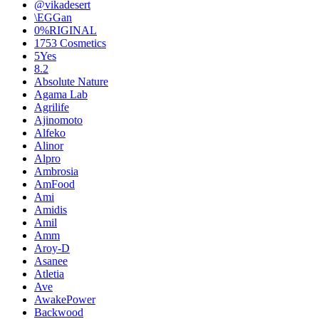
@vikadesert
\EGGan
0%RIGINAL
1753 Cosmetics
5Yes
8.2
Absolute Nature
Agama Lab
Agrilife
Ajinomoto
Alfeko
Alinor
Alpro
Ambrosia
AmFood
Ami
Amidis
Amil
Amm
Aroy-D
Asanee
Atletia
Ave
AwakePower
Backwood