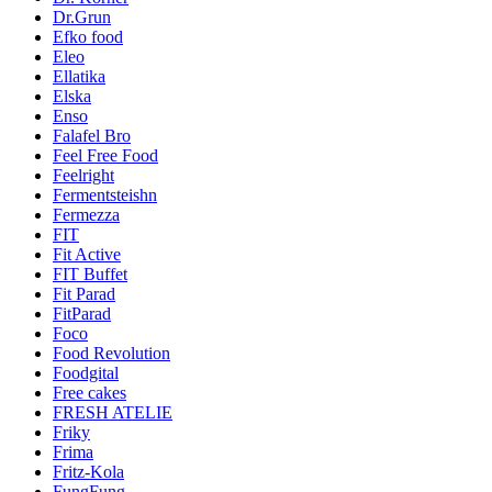
Dr.Grun
Efko food
Eleo
Ellatika
Elska
Enso
Falafel Bro
Feel Free Food
Feelright
Fermentsteishn
Fermezza
FIT
Fit Active
FIT Buffet
Fit Parad
FitParad
Foco
Food Revolution
Foodgital
Free cakes
FRESH ATELIE
Friky
Frima
Fritz-Kola
FungFung