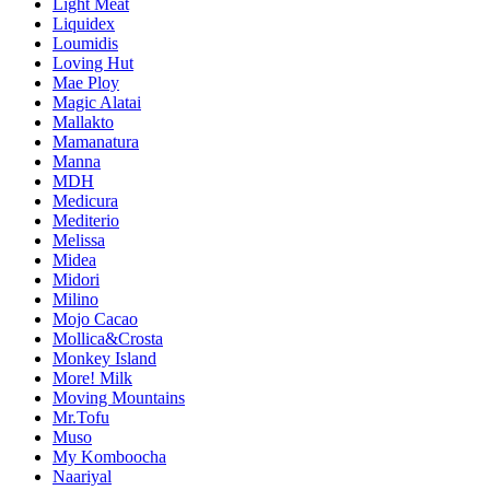
Light Meat
Liquidex
Loumidis
Loving Hut
Mae Ploy
Magic Alatai
Mallakto
Mamanatura
Manna
MDH
Medicura
Mediterio
Melissa
Midea
Midori
Milino
Mojo Cacao
Mollica&Crosta
Monkey Island
More! Milk
Moving Mountains
Mr.Tofu
Muso
My Komboocha
Naariyal