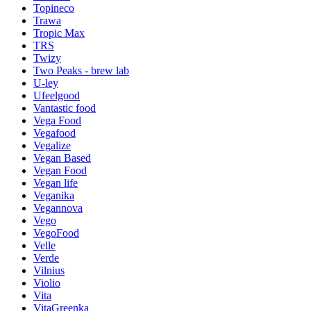
Topineco
Trawa
Tropic Max
TRS
Twizy
Two Peaks - brew lab
U-ley
Ufeelgood
Vantastic food
Vega Food
Vegafood
Vegalize
Vegan Based
Vegan Food
Vegan life
Veganika
Vegannova
Vego
VegoFood
Velle
Verde
Vilnius
Violio
Vita
VitaGreenka