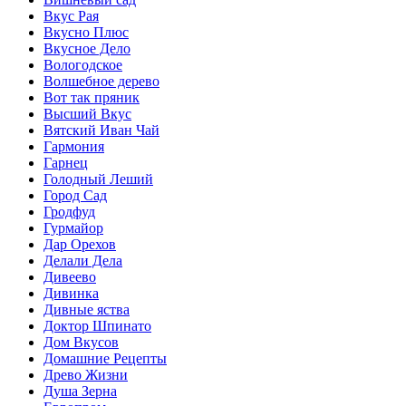
Вкус Рая
Вкусно Плюс
Вкусное Дело
Вологодское
Волшебное дерево
Вот так пряник
Высший Вкус
Вятский Иван Чай
Гармония
Гарнец
Голодный Леший
Город Сад
Гродфуд
Гурмайор
Дар Орехов
Делали Дела
Дивеево
Дивинка
Дивные яства
Доктор Шпинато
Дом Вкусов
Домашние Рецепты
Древо Жизни
Душа Зерна