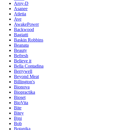
Aroy-D
Asanee
Atletia
Ave
AwakePower
Backwood
Bagiatti
Baskin Robbins
Beanata
Beauty
Befresh
Believe it
Bella Contadina
Berrywell
Beyond Meat
Billington's
Bionova
Biopractika
Bioset
BioVita
Bite
Bitey
Bjni
Bob
Botanika