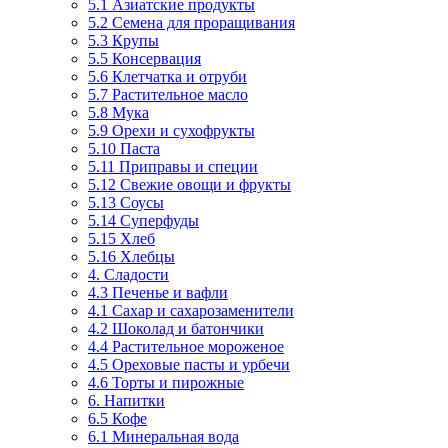
5.1 Азиатские продукты
5.2 Семена для проращивания
5.3 Крупы
5.5 Консервация
5.6 Клетчатка и отруби
5.7 Растительное масло
5.8 Мука
5.9 Орехи и сухофрукты
5.10 Паста
5.11 Приправы и специи
5.12 Свежие овощи и фрукты
5.13 Соусы
5.14 Суперфуды
5.15 Хлеб
5.16 Хлебцы
4. Сладости
4.3 Печенье и вафли
4.1 Сахар и сахарозаменители
4.2 Шоколад и батончики
4.4 Растительное мороженое
4.5 Ореховые пасты и урбечи
4.6 Торты и пирожные
6. Напитки
6.5 Кофе
6.1 Минеральная вода