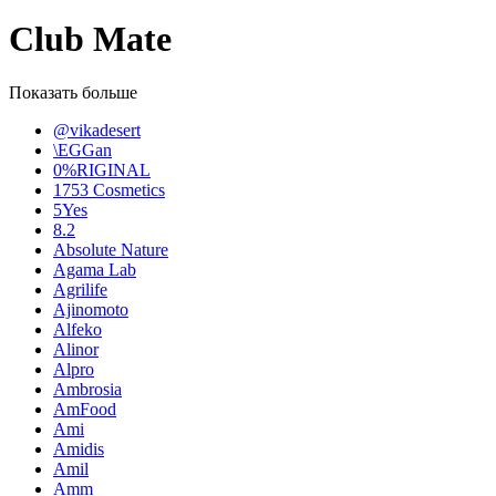
Club Mate
Показать больше
@vikadesert
\EGGan
0%RIGINAL
1753 Cosmetics
5Yes
8.2
Absolute Nature
Agama Lab
Agrilife
Ajinomoto
Alfeko
Alinor
Alpro
Ambrosia
AmFood
Ami
Amidis
Amil
Amm