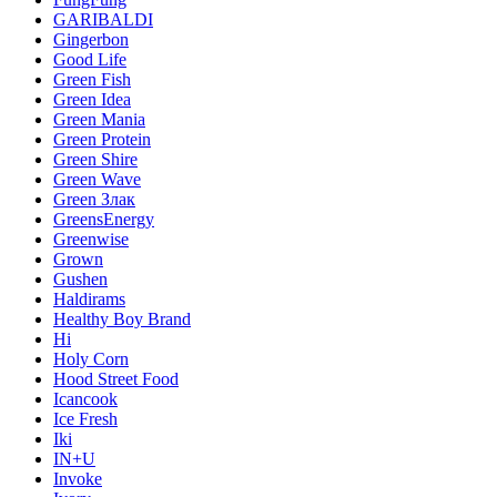
GARIBALDI
Gingerbon
Good Life
Green Fish
Green Idea
Green Mania
Green Protein
Green Shire
Green Wave
Green Злак
GreensEnergy
Greenwise
Grown
Gushen
Haldirams
Healthy Boy Brand
Hi
Holy Corn
Hood Street Food
Icancook
Ice Fresh
Iki
IN+U
Invoke