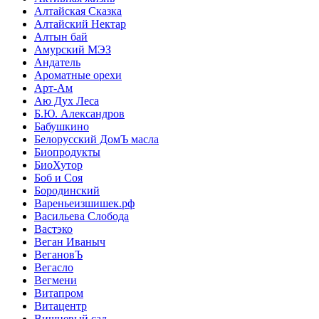
Алтайская Сказка
Алтайский Нектар
Алтын бай
Амурский МЭЗ
Андатель
Ароматные орехи
Арт-Ам
Аю Дух Леса
Б.Ю. Александров
Бабушкино
Белорусский ДомЪ масла
Биопродукты
БиоХутор
Боб и Соя
Бородинский
Вареньеизшишек.рф
Васильева Слобода
Вастэко
Веган Иваныч
ВегановЪ
Вегасло
Вегмени
Витапром
Витацентр
Вишневый сад