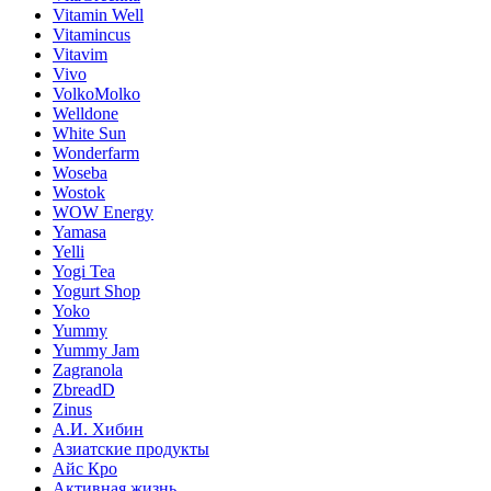
Vitamin Well
Vitamincus
Vitavim
Vivo
VolkoMolko
Welldone
White Sun
Wonderfarm
Woseba
Wostok
WOW Energy
Yamasa
Yelli
Yogi Tea
Yogurt Shop
Yoko
Yummy
Yummy Jam
Zagranola
ZbreadD
Zinus
А.И. Хибин
Азиатские продукты
Айс Кро
Активная жизнь