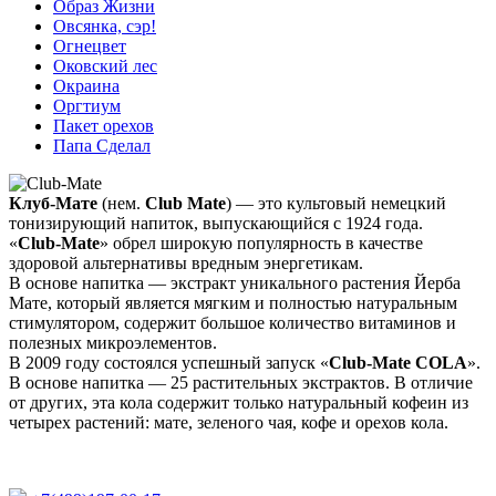
Образ Жизни
Овсянка, сэр!
Огнецвет
Оковский лес
Окраина
Оргтиум
Пакет орехов
Папа Сделал
Клуб-Мате
(нем.
Club Mate
) — это культовый немецкий
тонизирующий напиток, выпускающийся с 1924 года.
«
Club-Mate
» обрел широкую популярность в качестве
здоровой альтернативы вредным энергетикам.
В основе напитка — экстракт уникального растения Йерба
Мате, который является мягким и полностью натуральным
стимулятором, содержит большое количество витаминов и
полезных микроэлементов.
В 2009 году состоялся успешный запуск «
Сlub-Mate COLA
».
В основе напитка — 25 растительных экстрактов. В отличие
от других, эта кола содержит только натуральный кофеин из
четырех растений: мате, зеленого чая, кофе и орехов кола.