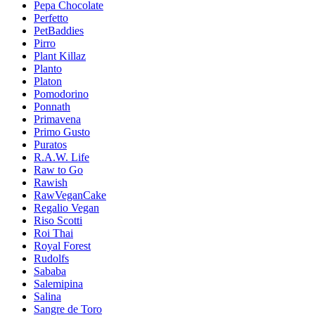
Pepa Chocolate
Perfetto
PetBaddies
Pirro
Plant Killaz
Planto
Platon
Pomodorino
Ponnath
Primavena
Primo Gusto
Puratos
R.A.W. Life
Raw to Go
Rawish
RawVeganCake
Regalio Vegan
Riso Scotti
Roi Thai
Royal Forest
Rudolfs
Sababa
Salemipina
Salina
Sangre de Toro