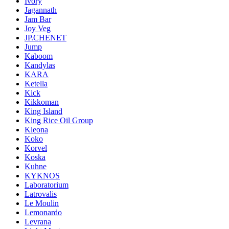
Ivory
Jagannath
Jam Bar
Joy Veg
JP.CHENET
Jump
Kaboom
Kandylas
KARA
Ketella
Kick
Kikkoman
King Island
King Rice Oil Group
Kleona
Koko
Korvel
Koska
Kuhne
KYKNOS
Laboratorium
Latrovalis
Le Moulin
Lemonardo
Levrana