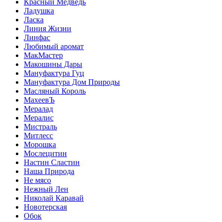
Красный Медведь
Ладушка
Ласка
Линия Жизни
Линфас
Любимый аромат
МакМастер
Макошины Дары
Мануфактура Гуц
Мануфактура Дом Природы
Масляный Король
МахеевЪ
Мералад
Мералис
Мистраль
Митлесс
Морошка
Мослецитин
Настин Сластин
Наша Природа
Не мясо
Нежный Лен
Николай Каравай
Новотерская
Обок