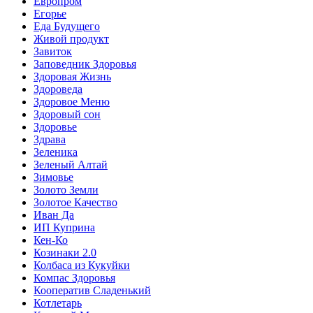
Европром
Егорье
Еда Будущего
Живой продукт
Завиток
Заповедник Здоровья
Здоровая Жизнь
Здороведа
Здоровое Меню
Здоровый сон
Здоровье
Здрава
Зеленика
Зеленый Алтай
Зимовье
Золото Земли
Золотое Качество
Иван Да
ИП Куприна
Кен-Ко
Козинаки 2.0
Колбаса из Кукуйки
Компас Здоровья
Кооператив Сладенький
Котлетарь