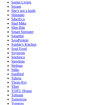
Santai Living
Sezam
She's got a knife
Shirataki
SiberEco
Slad Miks
Slim Bite
Smart Sprouter
Smartbit
SojaProtein
Sophie's Kitchen
Soul Food
Soyprom
Spelunca
Sportinia
Stelmas
Stilla
SunBird
Tabera
Thom Rvt
Tibet
TOFU House
Tofusan
Tomorrow
Tomtom