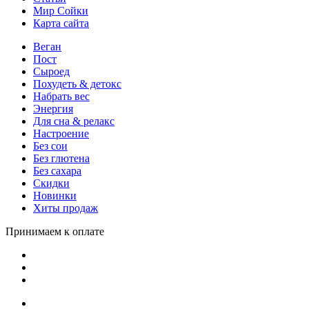
Мир Сойки
Карта сайта
Веган
Пост
Сыроед
Похудеть & детокс
Набрать вес
Энергия
Для сна & релакс
Настроение
Без сои
Без глютена
Без сахара
Скидки
Новинки
Хиты продаж
Принимаем к оплате