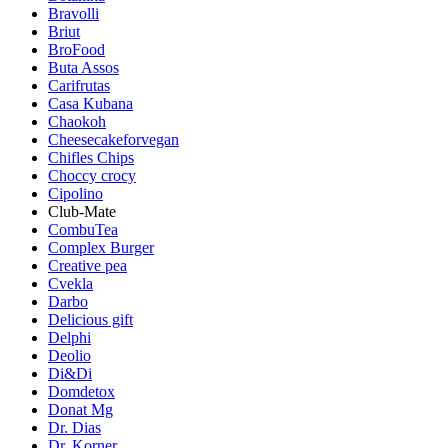
Bravolli
Briut
BroFood
Buta Assos
Carifrutas
Casa Kubana
Chaokoh
Cheesecakeforvegan
Chifles Chips
Choccy crocy
Cipolino
Club-Mate
CombuTea
Complex Burger
Creative pea
Cvekla
Darbo
Delicious gift
Delphi
Deolio
Di&Di
Domdetox
Donat Mg
Dr. Dias
Dr. Korner