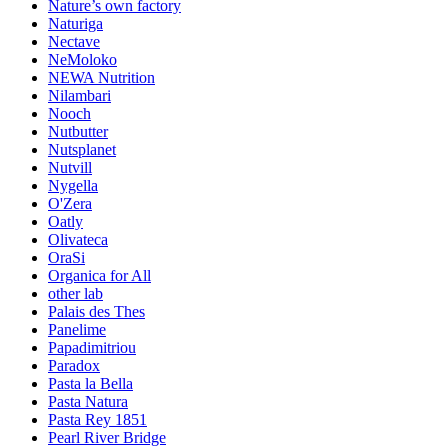
Nature’s own factory
Naturiga
Nectave
NeMoloko
NEWA Nutrition
Nilambari
Nooch
Nutbutter
Nutsplanet
Nutvill
Nygella
O'Zera
Oatly
Olivateca
OraSi
Organica for All
other lab
Palais des Thes
Panelime
Papadimitriou
Paradox
Pasta la Bella
Pasta Natura
Pasta Rey 1851
Pearl River Bridge