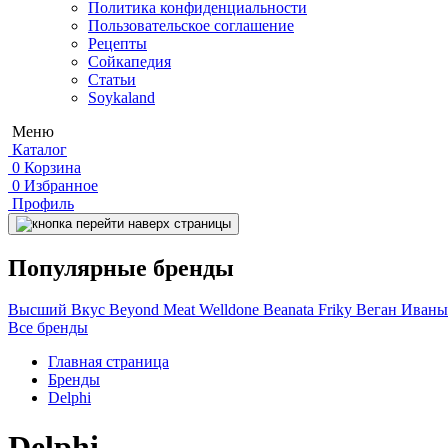
Политика конфиденциальности
Пользовательское соглашение
Рецепты
Сойкапедия
Статьи
Soykaland
Меню
Каталог
0
Корзина
0
Избранное
Профиль
Популярные бренды
Высший Вкус
Beyond Meat
Welldone
Beanata
Friky
Веган Иван
Все бренды
Главная страница
Бренды
Delphi
Delphi