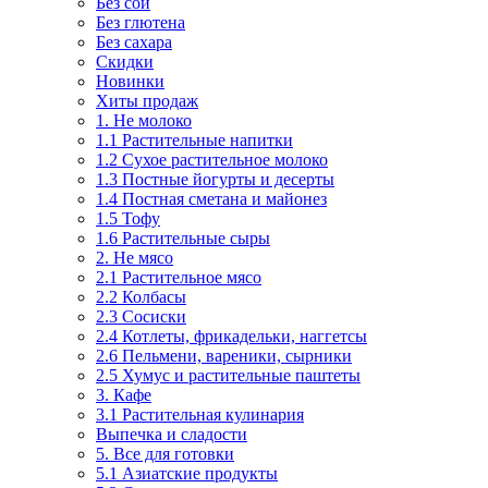
Без сои
Без глютена
Без сахара
Скидки
Новинки
Хиты продаж
1. Не молоко
1.1 Растительные напитки
1.2 Сухое растительное молоко
1.3 Постные йогурты и десерты
1.4 Постная сметана и майонез
1.5 Тофу
1.6 Растительные сыры
2. Не мясо
2.1 Растительное мясо
2.2 Колбасы
2.3 Сосиски
2.4 Котлеты, фрикадельки, наггетсы
2.6 Пельмени, вареники, сырники
2.5 Хумус и растительные паштеты
3. Кафе
3.1 Растительная кулинария
Выпечка и сладости
5. Все для готовки
5.1 Азиатские продукты