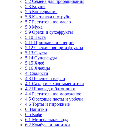
5.2 Семена для проращивания
5.3 Крупы
5.5 Консервация
5.6 Клетчатка и отруби
5.7 Растительное масло
5.8 Мука
5.9 Орехи и сухофрукты
5.10 Паста
5.11 Приправы и специи
5.12 Свежие овощи и фрукты
5.13 Соусы
5.14 Суперфуды
5.15 Хлеб
5.16 Хлебцы
4. Сладости
4.3 Печенье и вафли
4.1 Сахар и сахарозаменители
4.2 Шоколад и батончики
4.4 Растительное мороженое
4.5 Ореховые пасты и урбечи
4.6 Торты и пирожные
6. Напитки
6.5 Кофе
6.1 Минеральная вода
6.2 Комбуча и напитки