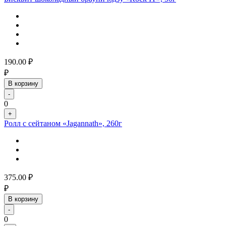
190.00
₽
₽
В корзину
-
0
+
Ролл с сейтаном «Jagannath», 260г
375.00
₽
₽
В корзину
-
0