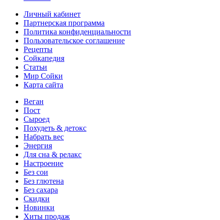
Личный кабинет
Партнерская программа
Политика конфиденциальности
Пользовательское соглашение
Рецепты
Сойкапедия
Статьи
Мир Сойки
Карта сайта
Веган
Пост
Сыроед
Похудеть & детокс
Набрать вес
Энергия
Для сна & релакс
Настроение
Без сои
Без глютена
Без сахара
Скидки
Новинки
Хиты продаж