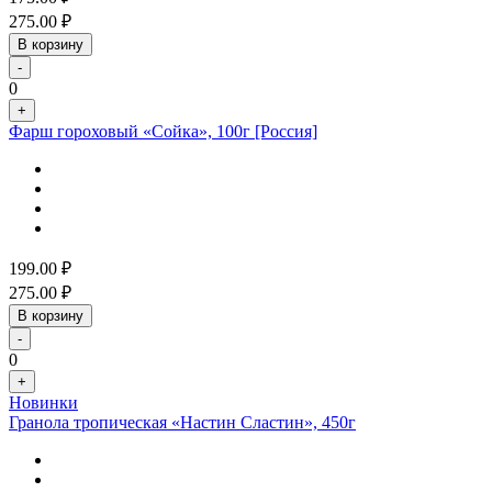
275.00
₽
В корзину
-
0
+
Фарш гороховый «Сойка», 100г [Россия]
199.00
₽
275.00
₽
В корзину
-
0
+
Новинки
Гранола тропическая «Настин Сластин», 450г