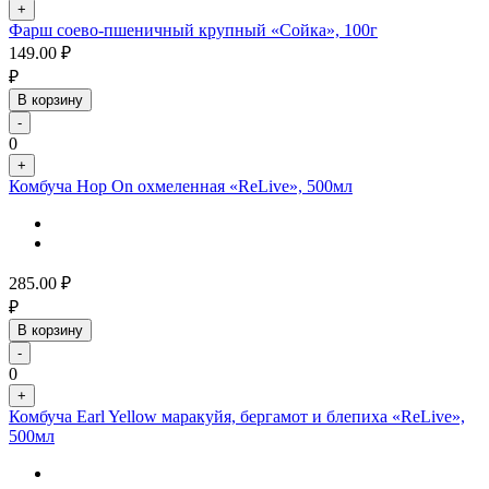
+
Фарш соево-пшеничный крупный «Сойка», 100г
149.00
₽
₽
В корзину
-
0
+
Комбуча Hop On охмеленная «ReLive», 500мл
285.00
₽
₽
В корзину
-
0
+
Комбуча Earl Yellow маракуйя, бергамот и блепиха «ReLive»,
500мл