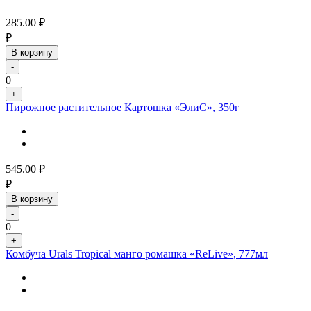
285.00
₽
₽
В корзину
-
0
+
Пирожное растительное Картошка «ЭлиС», 350г
545.00
₽
₽
В корзину
-
0
+
Комбуча Urals Tropical манго ромашка «ReLive», 777мл