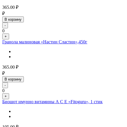
365.00
₽
₽
В корзину
-
0
+
Гранола малиновая «Настин Сластин»,450г
365.00
₽
₽
В корзину
-
0
+
Биошот имунно витамины А С Е «Fitoguru», 1 стик
105.00
₽