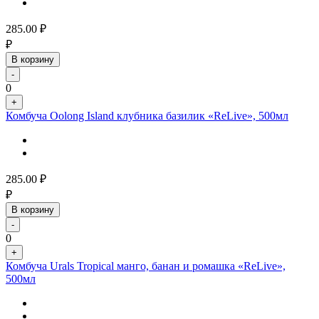
285.00
₽
₽
В корзину
-
0
+
Комбуча Oolong Island клубника базилик «ReLive», 500мл
285.00
₽
₽
В корзину
-
0
+
Комбуча Urals Tropical манго, банан и ромашка «ReLive»,
500мл