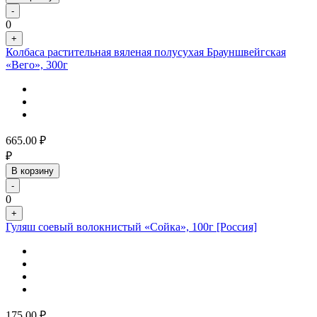
-
0
+
Колбаса растительная вяленая полусухая Брауншвейгская
«Вего», 300г
665.00
₽
₽
В корзину
-
0
+
Гуляш соевый волокнистый «Сойка», 100г [Россия]
175.00
₽