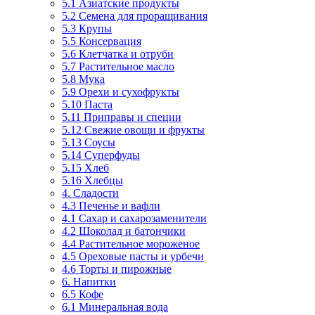
5.1 Азиатские продукты
5.2 Семена для проращивания
5.3 Крупы
5.5 Консервация
5.6 Клетчатка и отруби
5.7 Растительное масло
5.8 Мука
5.9 Орехи и сухофрукты
5.10 Паста
5.11 Приправы и специи
5.12 Свежие овощи и фрукты
5.13 Соусы
5.14 Суперфуды
5.15 Хлеб
5.16 Хлебцы
4. Сладости
4.3 Печенье и вафли
4.1 Сахар и сахарозаменители
4.2 Шоколад и батончики
4.4 Растительное мороженое
4.5 Ореховые пасты и урбечи
4.6 Торты и пирожные
6. Напитки
6.5 Кофе
6.1 Минеральная вода