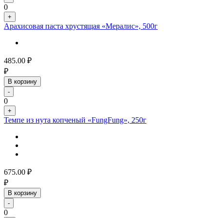
0
+
Арахисовая паста хрустящая «Мералис», 500г
485.00
₽
₽
В корзину
-
0
+
Темпе из нута копченый «FungFung», 250г
675.00
₽
₽
В корзину
-
0