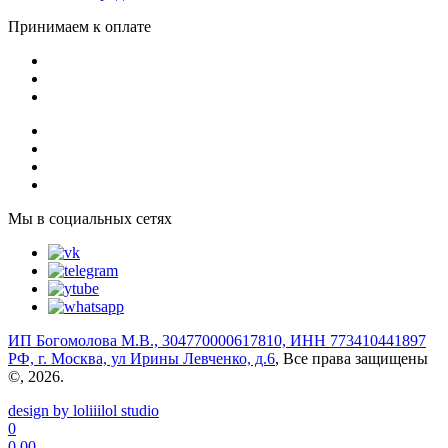
Принимаем к оплате
Мы в социальных сетях
ИП Богомолова М.В., 304770000617810, ИНН 773410441897
РФ, г. Москва, ул Ирины Левченко, д.6
, Все права защищены
©, 2026.
design by loliiilol studio
0
0.00