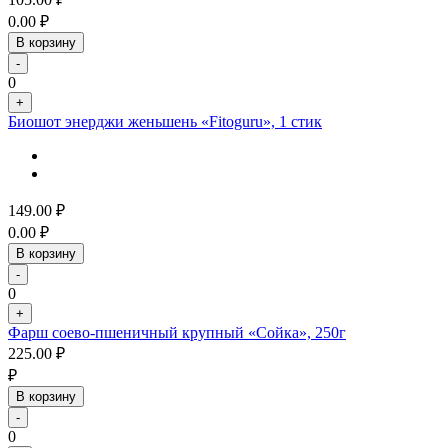
0.00
₽
В корзину
-
0
+
Биошот энерджи женьшень «Fitoguru», 1 стик
149.00
₽
0.00
₽
В корзину
-
0
+
Фарш соево-пшеничный крупный «Сойка», 250г
225.00
₽
₽
В корзину
-
0