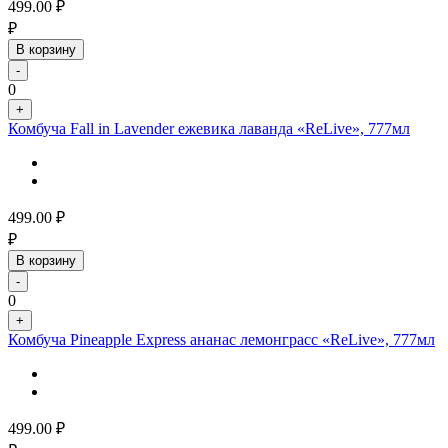
499.00
₽
₽
В корзину
-
0
+
Комбуча Fall in Lavender ежевика лаванда «ReLive», 777мл
499.00
₽
₽
В корзину
-
0
+
Комбуча Pineapple Express ананас лемонграсс «ReLive», 777мл
499.00
₽