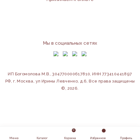
Мы в социальных сетях
ИП Богомолова М.В., 304770000617810, ИНН 773410441897
РФ, г. Москва, ул Ирины Левченко, д.6
, Все права защищены
©, 2026.
0
design by loliiilol studio
Меню
Каталог
Корзина
Избранное
Профиль