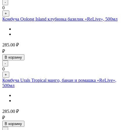
-
0
+
Комбуча Oolong Island клубника базилик «ReLive», 500мл
285.00
₽
₽
В корзину
-
0
+
Комбуча Urals Tropical манго, банан и ромашка «ReLive»,
500мл
285.00
₽
₽
В корзину
-