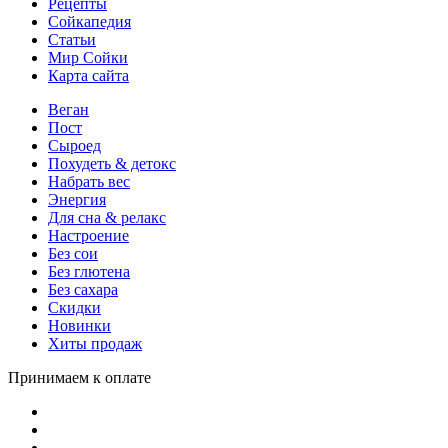
Рецепты
Сойкапедия
Статьи
Мир Сойки
Карта сайта
Веган
Пост
Сыроед
Похудеть & детокс
Набрать вес
Энергия
Для сна & релакс
Настроение
Без сои
Без глютена
Без сахара
Скидки
Новинки
Хиты продаж
Принимаем к оплате