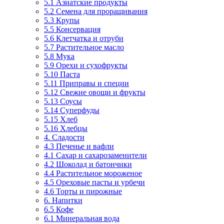
5.1 Азиатские продукты
5.2 Семена для проращивания
5.3 Крупы
5.5 Консервация
5.6 Клетчатка и отруби
5.7 Растительное масло
5.8 Мука
5.9 Орехи и сухофрукты
5.10 Паста
5.11 Приправы и специи
5.12 Свежие овощи и фрукты
5.13 Соусы
5.14 Суперфуды
5.15 Хлеб
5.16 Хлебцы
4. Сладости
4.3 Печенье и вафли
4.1 Сахар и сахарозаменители
4.2 Шоколад и батончики
4.4 Растительное мороженое
4.5 Ореховые пасты и урбечи
4.6 Торты и пирожные
6. Напитки
6.5 Кофе
6.1 Минеральная вода