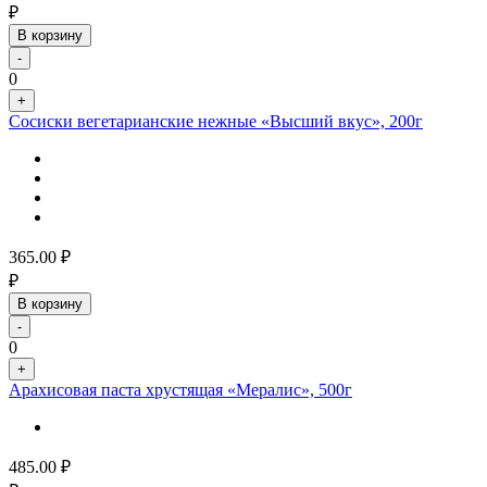
₽
В корзину
-
0
+
Сосиски вегетарианские нежные «Высший вкус», 200г
365.00
₽
₽
В корзину
-
0
+
Арахисовая паста хрустящая «Мералис», 500г
485.00
₽