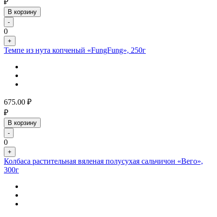
₽
В корзину
-
0
+
Темпе из нута копченый «FungFung», 250г
675.00
₽
₽
В корзину
-
0
+
Колбаса растительная вяленая полусухая сальчичон «Вего»,
300г