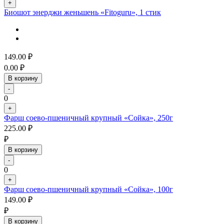
+
Биошот энерджи женьшень «Fitoguru», 1 стик
149.00
₽
0.00
₽
В корзину
-
0
+
Фарш соево-пшеничный крупный «Сойка», 250г
225.00
₽
₽
В корзину
-
0
+
Фарш соево-пшеничный крупный «Сойка», 100г
149.00
₽
₽
В корзину