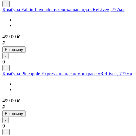
+
Комбуча Fall in Lavender ежевика лаванда «ReLive», 777мл
499.00
₽
₽
В корзину
-
0
+
Комбуча Pineapple Express ананас лемонграсс «ReLive», 777мл
499.00
₽
₽
В корзину
-
0
+