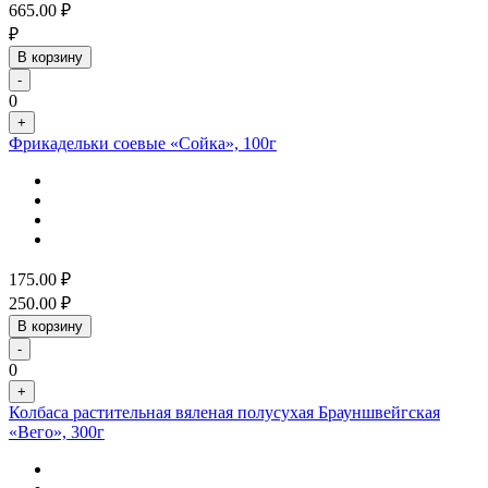
665.00
₽
₽
В корзину
-
0
+
Фрикадельки соевые «Сойка», 100г
175.00
₽
250.00
₽
В корзину
-
0
+
Колбаса растительная вяленая полусухая Брауншвейгская
«Вего», 300г