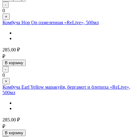
-
0
+
Комбуча Hop On охмеленная «ReLive», 500мл
285.00
₽
₽
В корзину
-
0
+
Комбуча Earl Yellow маракуйя, бергамот и блепиха «ReLive»,
500мл
285.00
₽
₽
В корзину