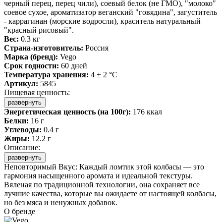
черный перец, перец чили), соевый белок (не ГМО), "молоко"
соевое сухое, ароматизатор веганский "говядина", загуститель
- каррагинан (морские водросли), краситель натуральный
"красный рисовый".
Вес:
0.3 кг
Страна-изготовитель:
Россия
Марка (бренд):
Vego
Срок годности:
60 дней
Температура хранения:
4 ± 2 °C
Артикул:
5845
Пищевая ценность:
развернуть
Энергетическая ценность (на 100г):
176 ккал
Белки:
16 г
Углеводы:
0.4 г
Жиры:
12.2 г
Описание:
развернуть
Неповторимый Вкус: Каждый ломтик этой колбасы — это
гармония насыщенного аромата и идеальной текстуры.
Вяленая по традиционной технологии, она сохраняет все
лучшие качества, которые вы ожидаете от настоящей колбасы,
но без мяса и ненужных добавок.
О бренде