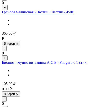
0
+
Гранола малиновая «Настин Сластин»,450г
365.00
₽
₽
В корзину
-
0
+
Биошот имунно витамины А С Е «Fitoguru», 1 стик
105.00
₽
0.00
₽
В корзину
-
0