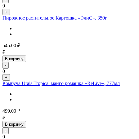
0
+
Пирожное растительное Картошка «ЭлиС», 350г
545.00
₽
₽
В корзину
-
0
+
Комбуча Urals Tropical манго ромашка «ReLive», 777мл
499.00
₽
₽
В корзину
-
0