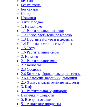
Без сои
Без глютена
Без сахара
Скидки
Новинки
Хиты продаж
1. Не молоко
1.1 Растительные напитки
1.2 Сухое растительное молоко
1.3 Постные йогурты и десерты
1.4 Постная сметана и майонез
1.5 Тофу
1.6 Растительные сыры
2. Не мясо
2.1 Растительное мясо
2.2 Колбасы
2.3 Сосиски
2.4 Котлеты, фрикадельки, наггетсы
2.6 Пельмени, вареники, сырники
2.5 Хумус и растительные паштеты
3. Кафе
3.1 Растительная кулинария
Выпечка и сладости
5. Все для готовки
5.1 Азиатские продукты