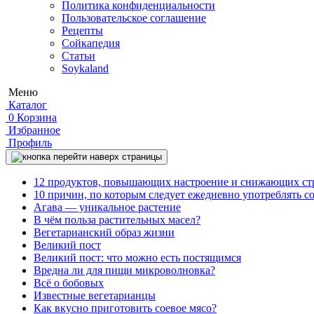
Политика конфиденциальности
Пользовательское соглашение
Рецепты
Сойкапедия
Статьи
Soykaland
Меню
Каталог
0
Корзина
Избранное
Профиль
12 продуктов, повышающих настроение и снижающих ст
10 причин, по которым следует ежедневно употреблять с
Агава — уникальное растение
В чём польза растительных масел?
Вегетарианский образ жизни
Великий пост
Великий пост: что можно есть постящимся
Вредна ли для пищи микроволновка?
Всё о бобовых
Известные вегетарианцы
Как вкусно приготовить соевое мясо?