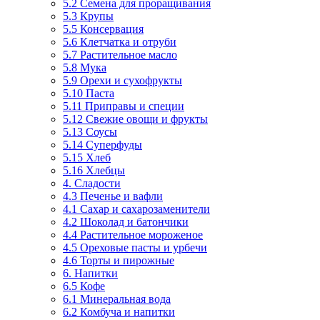
5.2 Семена для проращивания
5.3 Крупы
5.5 Консервация
5.6 Клетчатка и отруби
5.7 Растительное масло
5.8 Мука
5.9 Орехи и сухофрукты
5.10 Паста
5.11 Приправы и специи
5.12 Свежие овощи и фрукты
5.13 Соусы
5.14 Суперфуды
5.15 Хлеб
5.16 Хлебцы
4. Сладости
4.3 Печенье и вафли
4.1 Сахар и сахарозаменители
4.2 Шоколад и батончики
4.4 Растительное мороженое
4.5 Ореховые пасты и урбечи
4.6 Торты и пирожные
6. Напитки
6.5 Кофе
6.1 Минеральная вода
6.2 Комбуча и напитки