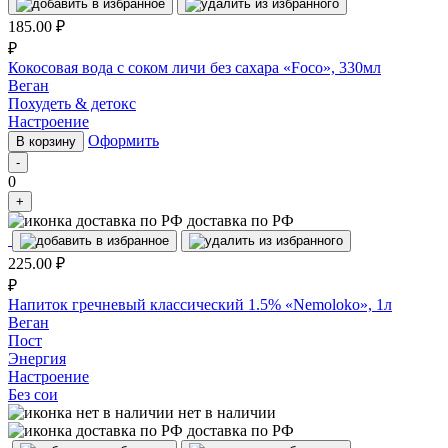
185.00
₽
₽
Кокосовая вода с соком личи без сахара «Foco», 330мл
Веган
Похудеть & детокс
Настроение
Оформить
В корзину
-
0
+
доставка по РФ
225.00
₽
₽
Напиток гречневый классический 1.5% «Nemoloko», 1л
Веган
Пост
Энергия
Настроение
Без сои
нет в наличии
доставка по РФ