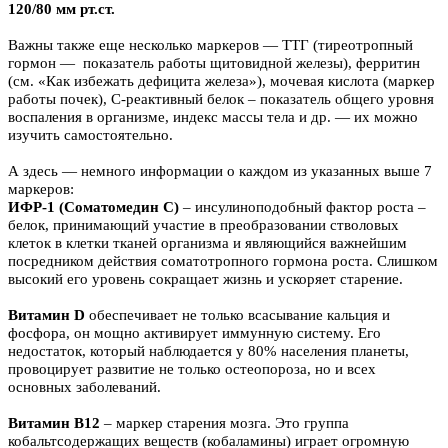
120/80 мм рт.ст.
Важны также еще несколько маркеров — ТТГ (тиреотропный
гормон — показатель работы щитовидной железы), ферритин
(см. «Как избежать дефицита железа»), мочевая кислота (маркер
работы почек), С-реактивный белок – показатель общего уровня
воспаления в организме, индекс массы тела и др. — их можно
изучить самостоятельно.
А здесь — немного информации о каждом из указанных выше 7
маркеров:
ИФР-1 (Соматомедин С)
– инсулиноподобный фактор роста –
белок, принимающий участие в преобразовании стволовых
клеток в клетки тканей организма и являющийся важнейшим
посредником действия соматотропного гормона роста. Слишком
высокий его уровень сокращает жизнь и ускоряет старение.
Витамин D
обеспечивает не только всасывание кальция и
фосфора, он мощно активирует иммунную систему. Его
недостаток, который наблюдается у 80% населения планеты,
провоцирует развитие не только остеопороза, но и всех
основных заболеваний.
Витамин В12
– маркер старения мозга. Это группа
кобальтсодержащих веществ (кобаламины) играет огромную