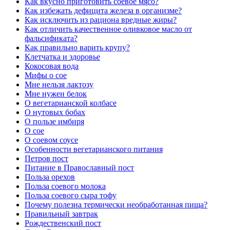
Как вкусно приготовить соевое мясо?
Как избежать дефицита железа в организме?
Как исключить из рациона вредные жиры?
Как отличить качественное оливковое масло от
фальсификата?
Как правильно варить крупу?
Клетчатка и здоровье
Кокосовая вода
Мифы о сое
Мне нельзя лактозу
Мне нужен белок
О вегетарианской колбасе
О нутовых бобах
О пользе имбиря
О сое
О соевом соусе
Особенности вегетарианского питания
Петров пост
Питание в Православный пост
Польза орехов
Польза соевого молока
Польза соевого сыра тофу
Почему полезна термически необработанная пища?
Правильный завтрак
Рождественский пост