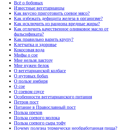
Всё о бобовых
Известные вегетарианцы
Как вкусно приготовить соевое мясо?
Как избежать дефицита железа в организме?
Как исключить из рациона вредные жиры?
Как отличить качественное оливковое масло от
фальсификата?
Как правильно варить крупу?
Клетчатка и здоровье
Кокосовая вода
Мифы о сое
Мне нельзя лактозу
Мне нужен белок
О вегетарианской колбасе
О нутовых бобах
О пользе имбиря
О сое
О соевом соусе
Особенности вегетарианского питания
Петров пост
Питание в Православный пост
Польза орехов
Польза соевого молока
Польза соевого сыра тофу
Почему полезна термически необработанная пища?