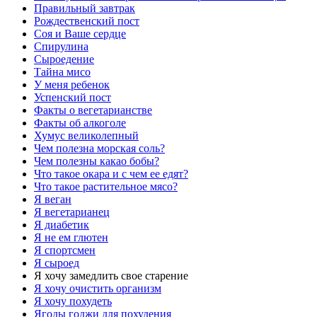
Правильный завтрак
Рождественский пост
Соя и Ваше сердце
Спирулина
Сыроедение
Тайна мисо
У меня ребенок
Успенский пост
Факты о вегетарианстве
Факты об алкоголе
Хумус великолепный
Чем полезна морская соль?
Чем полезны какао бобы?
Что такое окара и с чем ее едят?
Что такое растительное мясо?
Я веган
Я вегетарианец
Я диабетик
Я не ем глютен
Я спортсмен
Я сыроед
Я хочу замедлить свое старение
Я хочу очистить организм
Я хочу похудеть
Ягоды годжи для похудения