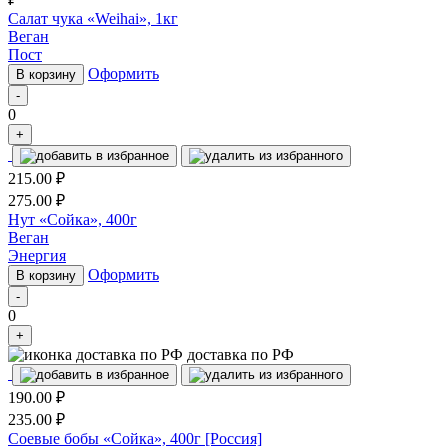
Салат чука «Weihai», 1кг
Веган
Пост
Оформить
В корзину
-
0
+
215.00
₽
275.00
₽
Нут «Сойка», 400г
Веган
Энергия
Оформить
В корзину
-
0
+
доставка по РФ
190.00
₽
235.00
₽
Соевые бобы «Сойка», 400г [Россия]