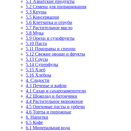
5.1 Азиатские продукты
5.2 Семена для проращивания
5.3 Крупы
5.5 Консервация
5.6 Клетчатка и отруби
5.7 Растительное масло
5.8 Мука
5.9 Орехи и сухофрукты
5.10 Паста
5.11 Приправы и специи
5.12 Свежие овощи и фрукты
5.13 Соусы
5.14 Суперфуды
5.15 Хлеб
5.16 Хлебцы
4. Сладости
4.3 Печенье и вафли
4.1 Сахар и сахарозаменители
4.2 Шоколад и батончики
4.4 Растительное мороженое
4.5 Ореховые пасты и урбечи
4.6 Торты и пирожные
6. Напитки
6.5 Кофе
6.1 Минеральная вода