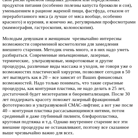
продуктов питания (особенно полезны капуста брокколи и соя),
уменьшением в рационе жареной пищи, фастфуда, отказом от
переработанного мяса (а лучше от мяса вообще, особенно
красного) и курения, и конечно же, регулярными профосмотрами
(маммография, гастроскопия, колоноскопия).
Молодым девушкам и женщинам чрезвычайно интересны
возможности современной косметологии для замедления
внешнего старения. Методик очень много, и в них надо уметь
разбираться. Современные инъекционные, лазерные,
термические, ультразвуковые, микротоковые и другие
процедуры, различные виды массажа и уходов, не говоря уже о
возможностях пластической хирургии, позволяют сегодня в 50
лет выглядеть как в 20 – все зависит от Ваших финансовых
возможностей. Надо только понимать, что такие серьезные
процедуры, как контурная пластика, не надо делать в 25 лет,
достаточной будет мезотерапия и биоревитализация. После 30
лет поддержать красоту поможет лазерный фракционный
фототермолиз и ультразвуковой СМАС-лифтинг, а вот уже после
40 – контурная пластика рассасывающимися нитями, потом
срединный и даже глубинный пилинги, блефаропластика,
круговая подтяжка и т.д. Однако внутреннее старение все эти
внешние процедуры не останавливают, поэтому все сказанное
выше чрезвычайно важно для всех.