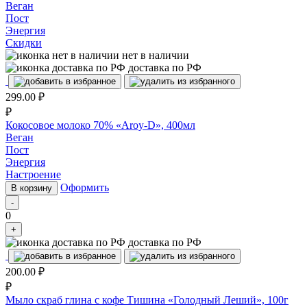
Веган
Пост
Энергия
Скидки
нет в наличии
доставка по РФ
299.00
₽
₽
Кокосовое молоко 70% «Aroy-D», 400мл
Веган
Пост
Энергия
Настроение
Оформить
В корзину
-
0
+
доставка по РФ
200.00
₽
₽
Мыло скраб глина с кофе Тишина «Голодный Леший», 100г