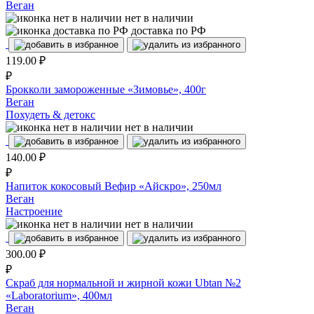
Веган
нет в наличии
доставка по РФ
119.00
₽
₽
Брокколи замороженные «Зимовье», 400г
Веган
Похудеть & детокс
нет в наличии
140.00
₽
₽
Напиток кокосовый Вефир «Айскро», 250мл
Веган
Настроение
нет в наличии
300.00
₽
₽
Скраб для нормальной и жирной кожи Ubtan №2
«Laboratorium», 400мл
Веган