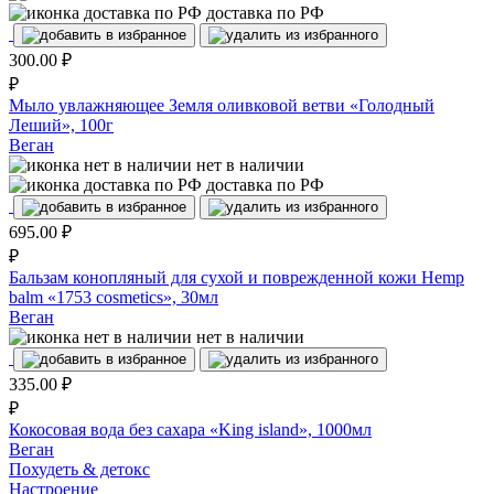
доставка по РФ
300.00
₽
₽
Мыло увлажняющее Земля оливковой ветви «Голодный
Леший», 100г
Веган
нет в наличии
доставка по РФ
695.00
₽
₽
Бальзам конопляный для сухой и поврежденной кожи Hemp
balm «1753 cosmetics», 30мл
Веган
нет в наличии
335.00
₽
₽
Кокосовая вода без сахара «King island», 1000мл
Веган
Похудеть & детокс
Настроение