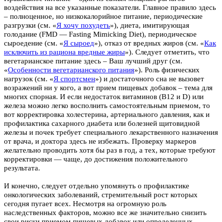
воздействия на все указанные показатели. Главное правило здесь
– полноценное, но низкокалорийное питание, периодические
разгрузки (см.
«
Я хочу похудеть
»
), диета, имитирующая
голодание (FMD — Fasting Mimicking Diet), периодическое
сыроедение (см.
«
Я сыроед
»
), отказ от вредных жиров (см.
«
Как
исключить из рациона вредные жиры
»
). Следует отметить, что
вегетарианское питание здесь – Ваш лучший друг (см.
«
Особенности вегетарианского питания
»
). Роль физических
нагрузок (см.
«
Я спортсмен
»
) и достаточного сна не вызовет
возражений ни у кого, а вот прием пищевых добавок – тема для
многих спорная. И если недостаток витаминов (В12 и D) или
железа можно легко восполнить самостоятельным приемом, то
вот корректировка холестерина, артериального давления, как и
профилактика сахарного диабета или болезней щитовидной
железы и почек требует специального лекарственного назначения
от врача, и доктора здесь не избежать. Проверку маркеров
желательно проводить хотя бы раз в год, а тех, которые требуют
корректировки — чаще, до достижения положительного
результата.
И конечно, следует отдельно упомянуть о профилактике
онкологических заболеваний, стремительный рост которых
сегодня пугает всех. Несмотря на огромную роль
наследственных факторов, можно все же значительно снизить
свои риски приемом пищевых добавок или определенных