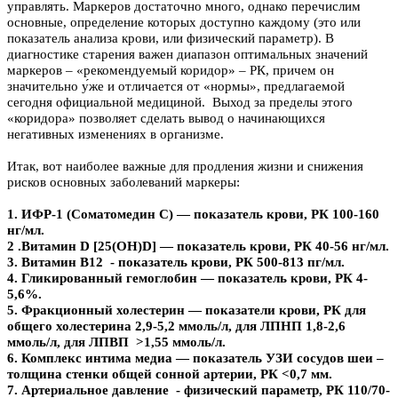
управлять. Маркеров достаточно много, однако перечислим
основные, определение которых доступно каждому (это или
показатель анализа крови, или физический параметр). В
диагностике старения важен диапазон оптимальных значений
маркеров – «рекомендуемый коридор» – РК, причем он
значительно у́же и отличается от «нормы», предлагаемой
сегодня официальной медициной. Выход за пределы этого
«коридора» позволяет сделать вывод о начинающихся
негативных изменениях в организме.
Итак, вот наиболее важные для продления жизни и снижения
рисков основных заболеваний маркеры:
1.
ИФР-1 (Соматомедин С) — показатель крови, РК 100-160
нг/мл.
2 .
Витамин D [25(OH)D] — показатель крови, РК 40-56 нг/мл.
3.
Витамин В12 - показатель крови, РК 500-813 пг/мл.
4.
Гликированный гемоглобин — показатель крови, РК 4-
5,6%.
5.
Фракционный холестерин — показатели крови, РК для
общего холестерина 2,9-5,2 ммоль/л, для ЛПНП 1,8-2,6
ммоль/л, для ЛПВП >1,55 ммоль/л.
6.
Комплекс интима медиа — показатель УЗИ сосудов шеи –
толщина стенки общей сонной артерии, РК <0,7 мм.
7.
Артериальное давление - физический параметр, РК 110/70-