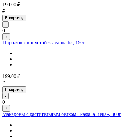
190.00
₽
₽
В корзину
-
0
+
Пирожок с капустой «Jagannath», 160г
199.00
₽
₽
В корзину
-
0
+
Макароны с растительным белком «Pasta la Bella», 300г