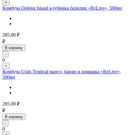
+
Комбуча Oolong Island клубника базилик «ReLive», 500мл
285.00
₽
₽
В корзину
-
0
+
Комбуча Urals Tropical манго, банан и ромашка «ReLive»,
500мл
285.00
₽
₽
В корзину
-
0
+