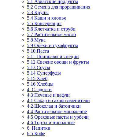
5.1 Азиатские продукты
5.2 Семена для проращивания
5.3 Крупы
5.4 Каши и хлопья
5.5 Консервация
5.6 Клетчатка и отруби
5.7 Растительное масло
5.8 Мука
5.9 Орехи и сухофрукты
5.10 Паста
5.11 Приправы и специи
5.12 Свежие овощи и фрукты
5.13 Соусы
5.14 Суперфуды
5.15 Хлеб
5.16 Хлебцы
4. Сладости
4.3 Печенье и вафли
4.1 Сахар и сахарозаменители
4.2 Шоколад и батончики
4.4 Растительное мороженое
4.5 Ореховые пасты и урбечи
4.6 Торты и пирожные
6. Напитки
6.5 Кофе