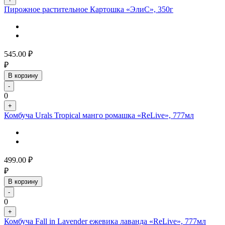
Пирожное растительное Картошка «ЭлиС», 350г
545.00
₽
₽
В корзину
-
0
+
Комбуча Urals Tropical манго ромашка «ReLive», 777мл
499.00
₽
₽
В корзину
-
0
+
Комбуча Fall in Lavender ежевика лаванда «ReLive», 777мл