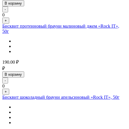
В корзину
-
0
+
Бисквит протеиновый брауни малиновый джем «Rock IT»,
50г
190.00
₽
₽
В корзину
-
0
+
Бисквит шоколадный брауни апельсиновый «Rock IT», 50г