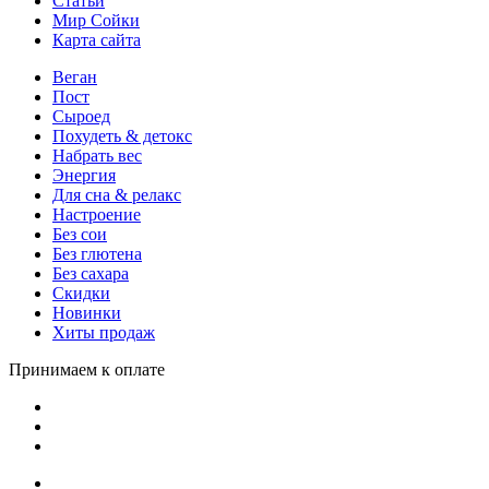
Статьи
Мир Сойки
Карта сайта
Веган
Пост
Сыроед
Похудеть & детокс
Набрать вес
Энергия
Для сна & релакс
Настроение
Без сои
Без глютена
Без сахара
Скидки
Новинки
Хиты продаж
Принимаем к оплате