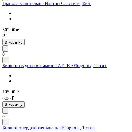
Гранола малиновая «Настин Сластин»,450г
365.00
₽
₽
В корзину
-
0
+
Биошот имунно витамины А С Е «Fitoguru», 1 стик
105.00
₽
0.00
₽
В корзину
-
0
+
Биошот энерджи женьшень «Fitoguru», 1 стик