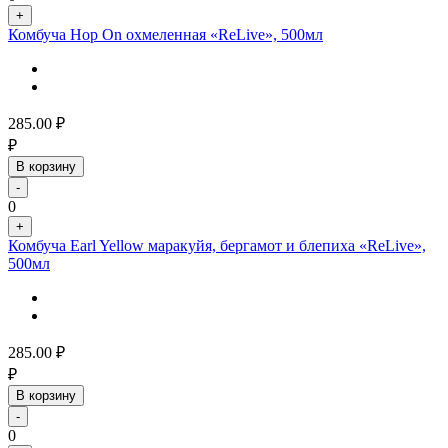
+
Комбуча Hop On охмеленная «ReLive», 500мл
285.00
₽
₽
В корзину
-
0
+
Комбуча Earl Yellow маракуйя, бергамот и блепиха «ReLive»,
500мл
285.00
₽
₽
В корзину
-
0