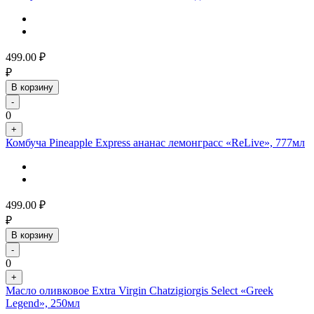
499.00
₽
₽
В корзину
-
0
+
Комбуча Pineapple Express ананас лемонграсс «ReLive», 777мл
499.00
₽
₽
В корзину
-
0
+
Масло оливковое Extra Virgin Chatzigiorgis Select «Greek
Legend», 250мл