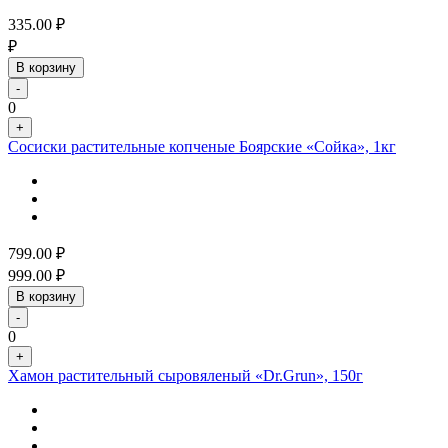
335.00
₽
₽
В корзину
-
0
+
Сосиски растительные копченые Боярские «Сойка», 1кг
799.00
₽
999.00
₽
В корзину
-
0
+
Хамон растительный сыровяленый «Dr.Grun», 150г