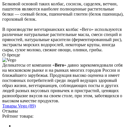
Белковой основой таких колбас, сосисок, сарделек, ветчин,
паштетов являются наиболее полноценные растительные
белки — соевый белок, пшеничный глютен (белок пшеницы),
гороховый белок.
В производстве вегетарианских колбас «Вего» используются
различные натуральные растительные масла, смеси специй и
пряностей, натуральные красители (ферментированный рис),
экстракты морских водорослей, некоторые крупы, иногда
сыры, сухое молоко, свежие овощи, оливки, грибы.
О бренде
Деликатесы от компании «
Вего
» давно зарекомендовали себя
на московском рынке и на рынках многих городов России и
ближайшего зарубежья. Продукция высоко оценена и имеет
постоянных потребителей среди людей ведущих здоровый
образ жизни, вегетарианцев, соблюдающих посты и других
людей разных вкусовых привычек и пристрастий, ценящих
разнообразие вкусов на своем столе, при этом, заботящихся о
высоком качестве продуктов.
Товары
Vego
(89)
Отзывы
Рейтинг товара: