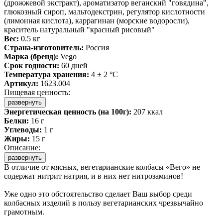
(дрожжевой экстракт), ароматизатор веганский "говядина",
глюкозный сироп, мальтодекстрин, регулятор кислотности
(лимонная кислота), каррагинан (морские водоросли),
краситель натуральный "красный рисовый"
Вес:
0.5 кг
Страна-изготовитель:
Россия
Марка (бренд):
Vego
Срок годности:
60 дней
Температура хранения:
4 ± 2 °C
Артикул:
1623.004
Пищевая ценность:
развернуть
Энергетическая ценность (на 100г):
207 ккал
Белки:
16 г
Углеводы:
1 г
Жиры:
15 г
Описание:
развернуть
В отличие от мясных, вегетарианские колбасы «Вего» не
содержат нитрит натрия, и в них нет нитрозаминов!
Уже одно это обстоятельство сделает Ваш выбор среди
колбасных изделий в пользу вегетарианских чрезвычайно
грамотным.