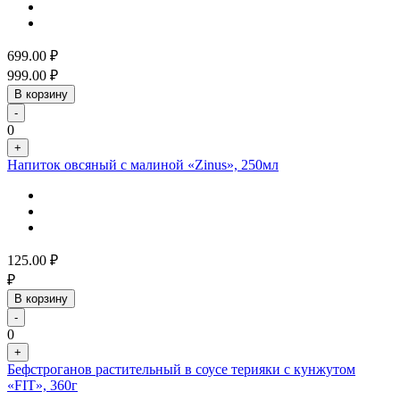
699.00
₽
999.00
₽
В корзину
-
0
+
Напиток овсяный с малиной «Zinus», 250мл
125.00
₽
₽
В корзину
-
0
+
Бефстроганов растительный в соусе терияки с кунжутом
«FIT», 360г