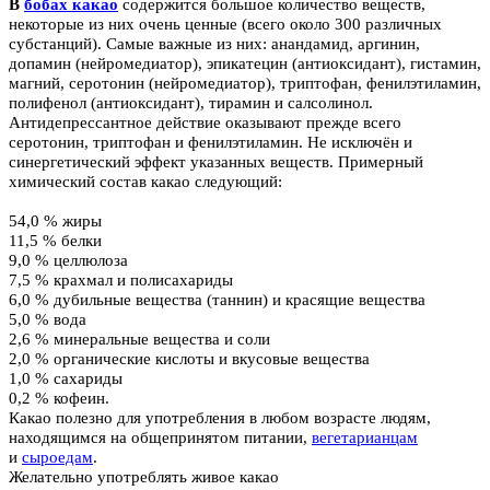
В
бобах какао
содержится большое количество веществ,
некоторые из них очень ценные (всего около 300 различных
субстанций). Самые важные из них: анандамид, аргинин,
допамин (нейромедиатор), эпикатецин (антиоксидант), гистамин,
магний, серотонин (нейромедиатор), триптофан, фенилэтиламин,
полифенол (антиоксидант), тирамин и салсолинол.
Антидепрессантное действие оказывают прежде всего
серотонин, триптофан и фенилэтиламин. Не исключён и
синергетический эффект указанных веществ. Примерный
химический состав какао следующий:
54,0 % жиры
11,5 % белки
9,0 % целлюлоза
7,5 % крахмал и полисахариды
6,0 % дубильные вещества (таннин) и красящие вещества
5,0 % вода
2,6 % минеральные вещества и соли
2,0 % органические кислоты и вкусовые вещества
1,0 % сахариды
0,2 % кофеин.
Какао полезно для употребления в любом возрасте людям,
находящимся на общепринятом питании,
вегетарианцам
и
сыроедам
.
Желательно употреблять живое какао