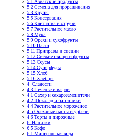
5.1 Азиатские продукты
5.2 Семена для проращивания
5.3 Крупы
5.5 Консервация
5.6 Клетчатка и отруби
5.7 Растительное масло
5.8 Мука
5.9 Орехи и сухофрукты
5.10 Паста
5.11 Приправы и специи
5.12 Свежие овощи и фрукты
5.13 Соусы
5.14 Суперфуды
5.15 Хлеб
5.16 Хлебцы
4. Сладости
4.3 Печенье и вафли
4.1 Сахар и сахарозаменители
4.2 Шоколад и батончики
4.4 Растительное мороженое
4.5 Ореховые пасты и урбечи
4.6 Торты и пирожные
6. Напитки
6.5 Кофе
6.1 Минеральная вода