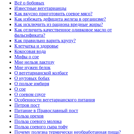
Всё о бобовых
Известные вегетарианцы
Как вкусно приготовить соевое мясо?
Как избежать дефицита железа в организме?
Как исключить из рациона вредные жиры?
Как отличить качественное оливковое масло от
фальсификата?
Как правильно варить крупу?
Клетчатка и здоровье
Кокосовая вода
Мифы о сое
Мне нельзя лактозу
Мне нужен белок
О вегетарианской колбасе
О нутовых бобах
О пользе имбиря
О сое
О соевом соусе
Особенности вегетарианского питания
Петров пост
Питание в Православный пост
Польза орехов
Польза соевого молока
Польза соевого сыра тофу
Почему полезна термически необработанная пища?