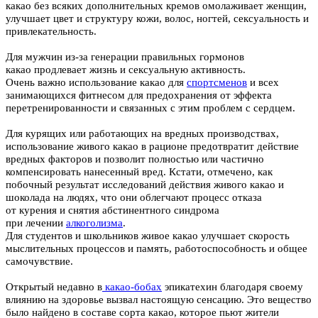
какао без всяких дополнительных кремов омолаживает женщин,
улучшает цвет и структуру кожи, волос, ногтей, сексуальность и
привлекательность.
Для мужчин из-за генерации правильных гормонов
какао продлевает жизнь и сексуальную активность.
Очень важно использование какао для
спортсменов
и всех
занимающихся фитнесом для предохранения от эффекта
перетренированности и связанных с этим проблем с сердцем.
Для курящих или работающих на вредных производствах,
использование живого какао в рационе предотвратит действие
вредных факторов и позволит полностью или частично
компенсировать нанесенный вред. Кстати, отмечено, как
побочный результат исследований действия живого какао и
шоколада на людях, что они облегчают процесс отказа
от курения и снятия абстинентного синдрома
при лечении
алкоголизма
.
Для студентов и школьников живое какао улучшает скорость
мыслительных процессов и память, работоспособность и общее
самочувствие.
Открытый недавно в
какао
-бобах
эпикатехин благодаря своему
влиянию на здоровье вызвал настоящую сенсацию. Это вещество
было найдено в составе сорта какао, которое пьют жители