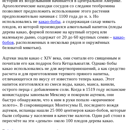
история их возделывания начинается в Центральной Америке.
Археологические находки сосудов со следами теобромина
позволяют предположить использование этого растения
предположительно начиная с 1100 года до н. э. Но
использовались не
какао-бобы
,
а содержащая сахар мякоть
плодов, из которой производился алкогольный напиток (плоды
дерева какао, формой похожие на крупный огурец или
маленькую дыню, содержат от 20 до 60 крупных семян –
какао-
бобов
, расположенных в несколько рядов и окружённых
беловатой мякотью).
Ацтеки знали
какао
с XIV века, они считали его священным и
почитали его как подарок бога Кетцалькоатля. Однако бобы
какао использовались не для жертвоприношений, а как средство
расчета и для приготовления терпкого пряного напитка,
отличающегося по вкусу от известного теперь какао. Этот
напиток изготовлялся из смеси воды, какао, маиса, ванили,
острого перца с добавлением соли. Когда в 1519 году испанские
конкистадоры завоевали Мексику и покорили ацтеков, они
быстро обнаружили, что к ним в руки попало «коричневое
золото». В сокровищницах Монтесумы II, последнего вождя
ацтеков, испанцы нашли 25 000 центнеров какао-бобов, которые
были собраны у населения в качестве налогов. Один раб стоил в
пересчёте на эти «деньги» около 100 плодов дерева какао.