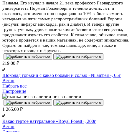
Панамы. Его изучал в начале 21 века профессор Гарвардского
университета Норман Голленберг в течение долгих лет, и
оказалось, что именно оно сокращало на 10% заболеваемость
четырьмя из пяти самых распространённых болезней Европы
(инсульт, инфаркт миокарда, рак и диабет). И теперь другие
группы ученых, удивленные таким действием этого вещества,
продолжают изучать его свойства. К сожалению, обычное какао,
которое продается в наших магазинах, не содержит эпикатехина.
Однако он найден в чае, темном шоколаде, вине, а также в
некоторых овощах и фруктах.
219.00
₽
₽
Шоколад горький с какао бобами и солью «Nilambari», 65г
Веган
Набрать вес
Настроение
нет в наличии
1 265.00
₽
₽
Какао тертое натуральное «Royal Forest», 200г
Веган
Энергия