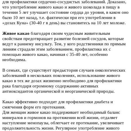
для профилактики сердечно-сосудистых заболеваний. Доказано,
что употребление живого какао и живого шоколада в пищу в
течении 5 лет улучшает состояние сердца до уровня, в каком оно
было 10 лет назад, т.е. фактически при его употреблении в
«дозах Куна» (30-40 г в день) вы становитесь на 10 лет моложе.
Живое какао
благодаря своим чудесным живительным
свойствам предотвращает развитие болезней сосудов, которые
ведут к раннему инсульту. Тем, у кого родственники по прямым
линиям страдали этим заболеванием, профилактика их с
помощью живого какао, начиная с 35-40 лет, особенно
необходима.
В семьях, где существует предыстория случаев онкологических
заболеваний в нескольких поколениях, использование живого
какао в тех же дозах жизненно необходимо для профилактики
рака благодаря огромному содержанию активных
антиоксидантов органической и неорганической природы.
Какао эффективно подходит для профилактики диабета и
смягчения форм его протекания.
Для женщин живое какао поддерживает необходимый баланс
минералов и гормонов на протяжении всей жизни, отдаляет
наступление менопаузы, облегчает ее протекание, увеличивает
продолжительность жизни. Регулярное употребление живого