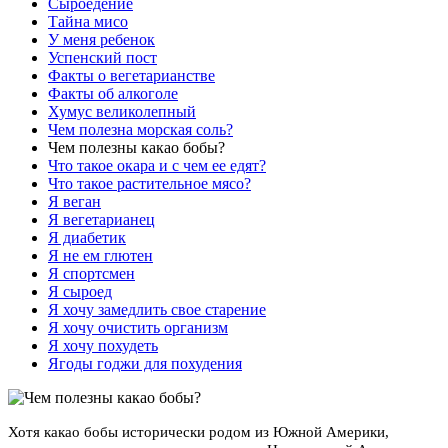
Сыроедение
Тайна мисо
У меня ребенок
Успенский пост
Факты о вегетарианстве
Факты об алкоголе
Хумус великолепный
Чем полезна морская соль?
Чем полезны какао бобы?
Что такое окара и с чем ее едят?
Что такое растительное мясо?
Я веган
Я вегетарианец
Я диабетик
Я не ем глютен
Я спортсмен
Я сыроед
Я хочу замедлить свое старение
Я хочу очистить организм
Я хочу похудеть
Ягоды годжи для похудения
Хотя какао бобы исторически родом из Южной Америки,