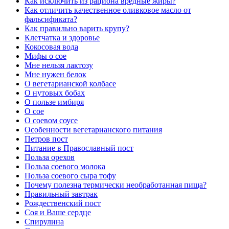
Как исключить из рациона вредные жиры?
Как отличить качественное оливковое масло от
фальсификата?
Как правильно варить крупу?
Клетчатка и здоровье
Кокосовая вода
Мифы о сое
Мне нельзя лактозу
Мне нужен белок
О вегетарианской колбасе
О нутовых бобах
О пользе имбиря
О сое
О соевом соусе
Особенности вегетарианского питания
Петров пост
Питание в Православный пост
Польза орехов
Польза соевого молока
Польза соевого сыра тофу
Почему полезна термически необработанная пища?
Правильный завтрак
Рождественский пост
Соя и Ваше сердце
Спирулина