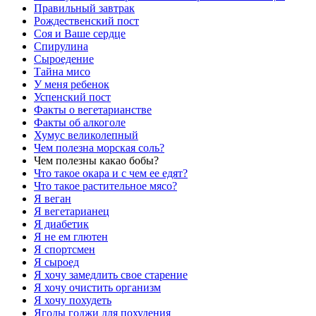
Правильный завтрак
Рождественский пост
Соя и Ваше сердце
Спирулина
Сыроедение
Тайна мисо
У меня ребенок
Успенский пост
Факты о вегетарианстве
Факты об алкоголе
Хумус великолепный
Чем полезна морская соль?
Чем полезны какао бобы?
Что такое окара и с чем ее едят?
Что такое растительное мясо?
Я веган
Я вегетарианец
Я диабетик
Я не ем глютен
Я спортсмен
Я сыроед
Я хочу замедлить свое старение
Я хочу очистить организм
Я хочу похудеть
Ягоды годжи для похудения