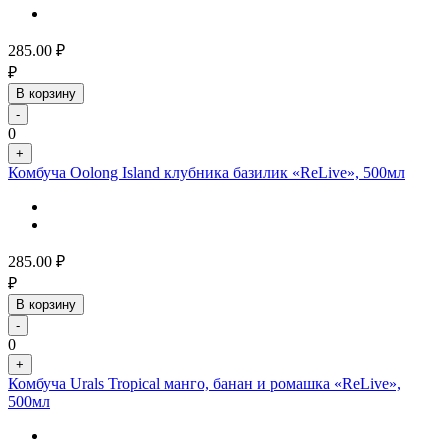
285.00
₽
₽
В корзину
-
0
+
Комбуча Oolong Island клубника базилик «ReLive», 500мл
285.00
₽
₽
В корзину
-
0
+
Комбуча Urals Tropical манго, банан и ромашка «ReLive»,
500мл