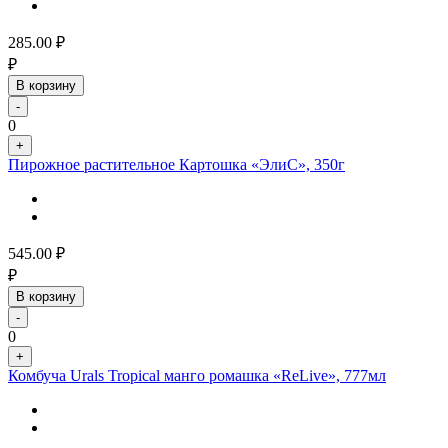
285.00
₽
₽
В корзину
-
0
+
Пирожное растительное Картошка «ЭлиС», 350г
545.00
₽
₽
В корзину
-
0
+
Комбуча Urals Tropical манго ромашка «ReLive», 777мл