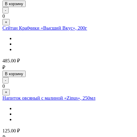
В корзину
-
0
+
Сейтан Крабчики «Высший Вкус», 200г
485.00
₽
₽
В корзину
-
0
+
Напиток овсяный с малиной «Zinus», 250мл
125.00
₽