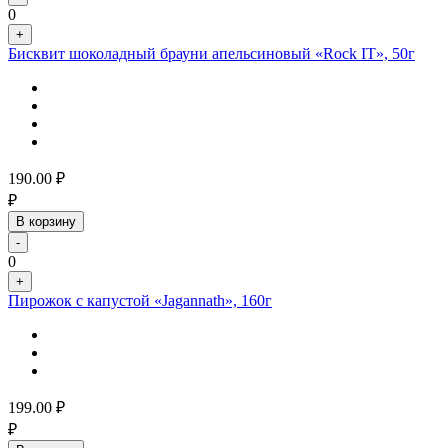
0
+
Бисквит шоколадный брауни апельсиновый «Rock IT», 50г
190.00
₽
₽
В корзину
-
0
+
Пирожок с капустой «Jagannath», 160г
199.00
₽
₽