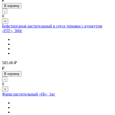
₽
В корзину
-
0
+
Бефстроганов растительный в соусе терияки с кунжутом
«FIT», 360г
585.00
₽
₽
В корзину
-
0
+
Фарш растительный «Hi», 1кг