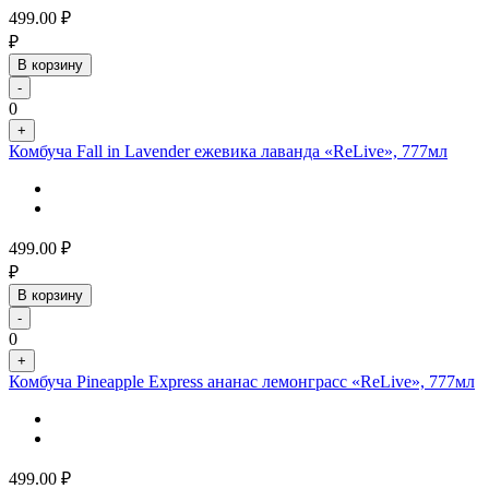
499.00
₽
₽
В корзину
-
0
+
Комбуча Fall in Lavender ежевика лаванда «ReLive», 777мл
499.00
₽
₽
В корзину
-
0
+
Комбуча Pineapple Express ананас лемонграсс «ReLive», 777мл
499.00
₽