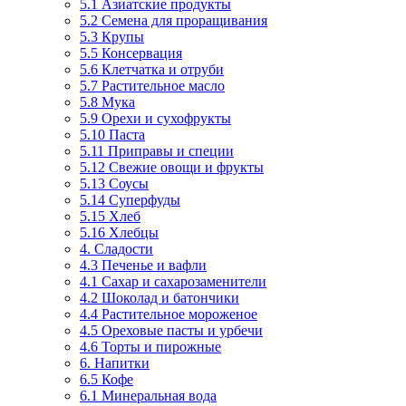
5.1 Азиатские продукты
5.2 Семена для проращивания
5.3 Крупы
5.5 Консервация
5.6 Клетчатка и отруби
5.7 Растительное масло
5.8 Мука
5.9 Орехи и сухофрукты
5.10 Паста
5.11 Приправы и специи
5.12 Свежие овощи и фрукты
5.13 Соусы
5.14 Суперфуды
5.15 Хлеб
5.16 Хлебцы
4. Сладости
4.3 Печенье и вафли
4.1 Сахар и сахарозаменители
4.2 Шоколад и батончики
4.4 Растительное мороженое
4.5 Ореховые пасты и урбечи
4.6 Торты и пирожные
6. Напитки
6.5 Кофе
6.1 Минеральная вода