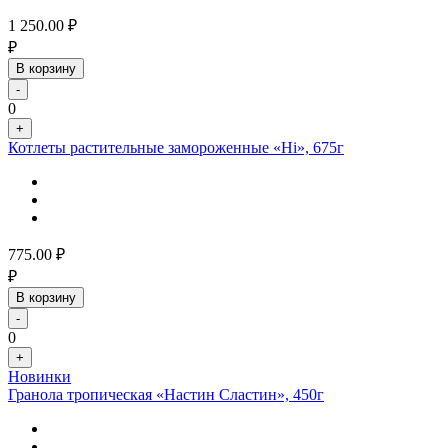
1 250.00
₽
₽
В корзину
-
0
+
Котлеты растительные замороженные «Hi», 675г
775.00
₽
₽
В корзину
-
0
+
Новинки
Гранола тропическая «Настин Сластин», 450г