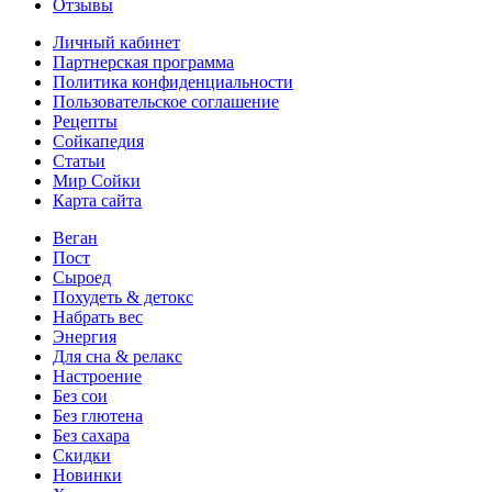
Отзывы
Личный кабинет
Партнерская программа
Политика конфиденциальности
Пользовательское соглашение
Рецепты
Сойкапедия
Статьи
Мир Сойки
Карта сайта
Веган
Пост
Сыроед
Похудеть & детокс
Набрать вес
Энергия
Для сна & релакс
Настроение
Без сои
Без глютена
Без сахара
Скидки
Новинки