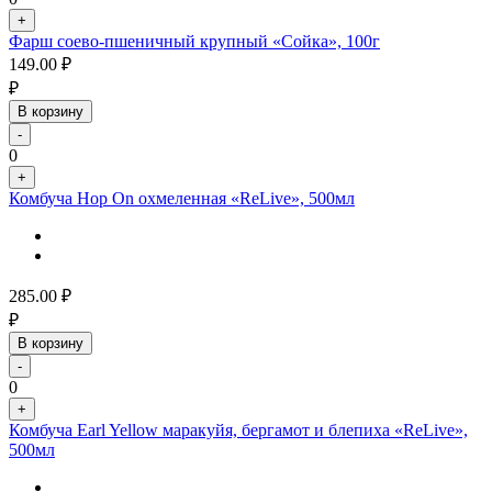
+
Фарш соево-пшеничный крупный «Сойка», 100г
149.00
₽
₽
В корзину
-
0
+
Комбуча Hop On охмеленная «ReLive», 500мл
285.00
₽
₽
В корзину
-
0
+
Комбуча Earl Yellow маракуйя, бергамот и блепиха «ReLive»,
500мл