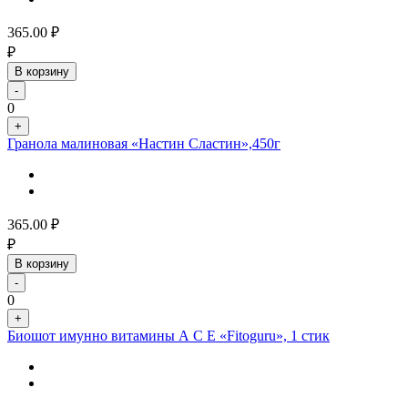
365.00
₽
₽
В корзину
-
0
+
Гранола малиновая «Настин Сластин»,450г
365.00
₽
₽
В корзину
-
0
+
Биошот имунно витамины А С Е «Fitoguru», 1 стик