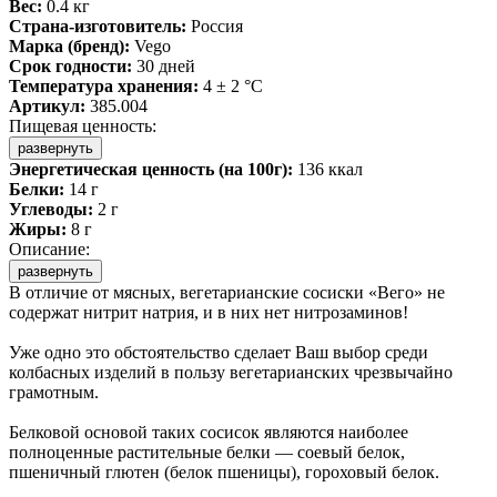
Вес:
0.4 кг
Страна-изготовитель:
Россия
Марка (бренд):
Vego
Срок годности:
30 дней
Температура хранения:
4 ± 2 °C
Артикул:
385.004
Пищевая ценность:
развернуть
Энергетическая ценность (на 100г):
136 ккал
Белки:
14 г
Углеводы:
2 г
Жиры:
8 г
Описание:
развернуть
В отличие от мясных, вегетарианские сосиски «Вего» не
содержат нитрит натрия, и в них нет нитрозаминов!
Уже одно это обстоятельство сделает Ваш выбор среди
колбасных изделий в пользу вегетарианских чрезвычайно
грамотным.
Белковой основой таких сосисок являются наиболее
полноценные растительные белки — соевый белок,
пшеничный глютен (белок пшеницы), гороховый белок.