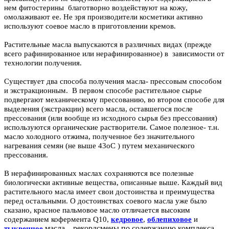
нем фитостерины благотворно воздействуют на кожу,
омолаживают ее. Не зря производители косметики активно
используют соевое масло в приготовлении кремов.
Растительные масла
выпускаются в различных видах (прежде
всего рафинированное или нерафинированное) в зависимости от
технологии получения.
Существует два способа получения масла- прессовым способом
и экстракционным. В первом способе растительное сырье
подвергают механическому прессованию, во втором способе для
выделения (экстракции) всего
масла
, оставшегося после
прессования (или вообще из исходного сырья без прессования)
используются органические растворители. Самое полезное- т.н.
масло холодного отжима, полученное без значительного
нагревания семян (не выше 43оС ) путем механического
прессования.
В нерафинированных маслах
сохраняются все полезные
биологически активные вещества, описанные выше. Каждый вид
растительного
масла
имеет свои достоинства и преимущества
перед остальными. О достоинствах
соевого масла
уже было
сказано, красное пальмовое масло отличается высоким
содержанием кофермента Q10,
кедровое
,
облепиховое
и
масла – рекордсмены по содержанию комплекса
тыквенное