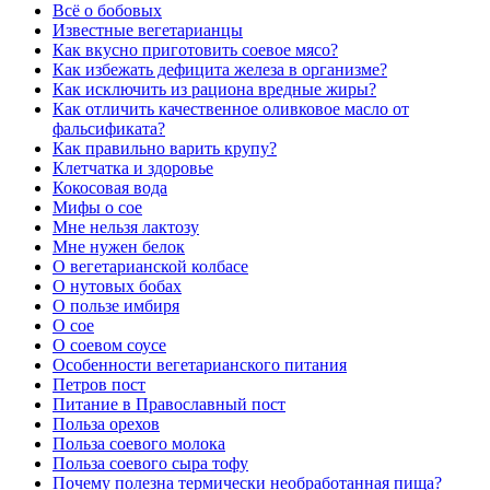
Всё о бобовых
Известные вегетарианцы
Как вкусно приготовить соевое мясо?
Как избежать дефицита железа в организме?
Как исключить из рациона вредные жиры?
Как отличить качественное оливковое масло от
фальсификата?
Как правильно варить крупу?
Клетчатка и здоровье
Кокосовая вода
Мифы о сое
Мне нельзя лактозу
Мне нужен белок
О вегетарианской колбасе
О нутовых бобах
О пользе имбиря
О сое
О соевом соусе
Особенности вегетарианского питания
Петров пост
Питание в Православный пост
Польза орехов
Польза соевого молока
Польза соевого сыра тофу
Почему полезна термически необработанная пища?