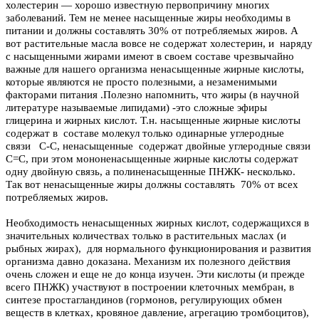
холестерин — хорошо известную первопричину многих
заболеваний. Тем не менее насыщенные жиры необходимы в
питании и должны составлять 30% от потребляемых жиров. А
вот
растительные масла
вовсе не содержат холестерин, и наряду
с насыщенными жирами имеют в своем составе чрезвычайно
важные для нашего организма ненасыщенные жирные кислоты,
которые являются не просто полезными, а незаменимыми
факторами питания .Полезно напомнить, что жиры (в научной
литературе называемые липидами) -это сложные эфиры
глицерина и жирных кислот. Т.н. насыщенные жирные кислоты
содержат в составе молекул только одинарные углеродные
связи С-С, ненасыщенные содержат двойные углеродные связи
С=С, при этом мононенасыщенные жирные кислоты содержат
одну двойную связь, а полиненасыщенные ПНЖК- несколько.
Так вот ненасыщенные жиры должны составлять 70% от всех
потребляемых жиров.
Необходимость ненасыщенных жирных кислот, содержащихся в
значительных количествах только в
растительных маслах
(и
рыбных жирах), для нормального функционирования и развития
организма давно доказана. Механизм их полезного действия
очень сложен и еще не до конца изучен. Эти кислоты (и прежде
всего ПНЖК) участвуют в построении клеточных мембран, в
синтезе простагландинов (гормонов, регулирующих обмен
веществ в клетках, кровяное давление, агрегацию тромбоцитов),