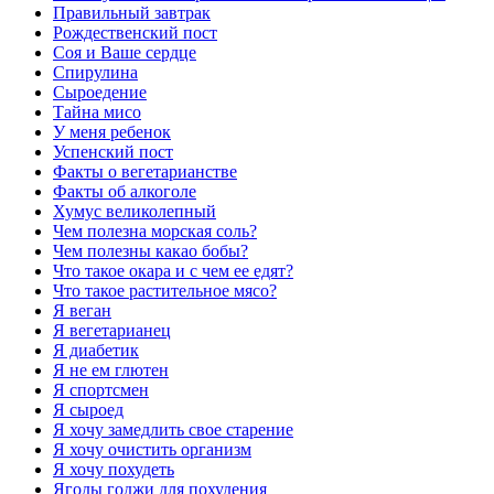
Правильный завтрак
Рождественский пост
Соя и Ваше сердце
Спирулина
Сыроедение
Тайна мисо
У меня ребенок
Успенский пост
Факты о вегетарианстве
Факты об алкоголе
Хумус великолепный
Чем полезна морская соль?
Чем полезны какао бобы?
Что такое окара и с чем ее едят?
Что такое растительное мясо?
Я веган
Я вегетарианец
Я диабетик
Я не ем глютен
Я спортсмен
Я сыроед
Я хочу замедлить свое старение
Я хочу очистить организм
Я хочу похудеть
Ягоды годжи для похудения