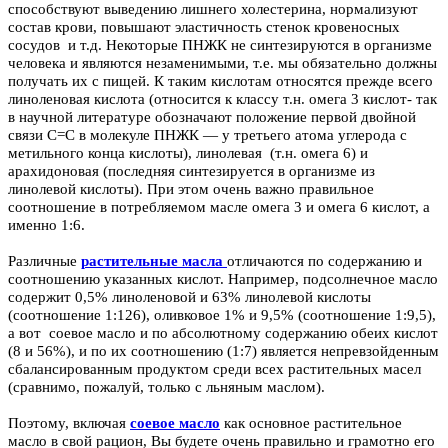
способствуют выведению лишнего холестерина, нормализуют
состав крови, повышают эластичность стенок кровеносных
сосудов и т.д. Некоторые ПНЖК не синтезируются в организме
человека и являются незаменимыми, т.е. мы обязательно должны
получать их с пищей. К таким кислотам относятся прежде всего
линоленовая кислота (относится к классу т.н. омега 3 кислот- так
в научной литературе обозначают положение первой двойной
связи С=С в молекуле ПНЖК — у третьего атома углерода с
метильного конца кислоты), линолевая (т.н. омега 6) и
арахидоновая (последняя синтезируется в организме из
линолевой кислоты). При этом очень важно правильное
соотношение в потребляемом масле омега 3 и омега 6 кислот, а
именно 1:6.
Различные
растительные масла
отличаются по содержанию и
соотношению указанных кислот. Например, подсолнечное масло
содержит 0,5% линоленовой и 63% линолевой кислоты
(соотношение 1:126), оливковое 1% и 9,5% (соотношение 1:9,5),
а вот
соевое масло
и по абсолютному содержанию обеих кислот
(8 и 56%), и по их соотношению (1:7) является непревзойденным
сбалансированным продуктом среди всех растительных масел
(сравнимо, пожалуй, только с
льняным маслом
).
Поэтому, включая
соевое масло
как основное растительное
масло в свой рацион, Вы будете очень правильно и грамотно его