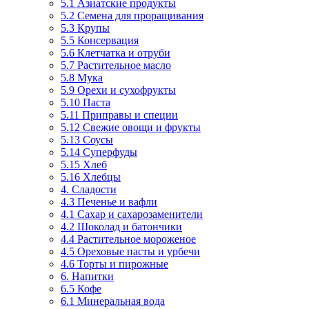
5.1 Азиатские продукты
5.2 Семена для проращивания
5.3 Крупы
5.5 Консервация
5.6 Клетчатка и отруби
5.7 Растительное масло
5.8 Мука
5.9 Орехи и сухофрукты
5.10 Паста
5.11 Приправы и специи
5.12 Свежие овощи и фрукты
5.13 Соусы
5.14 Суперфуды
5.15 Хлеб
5.16 Хлебцы
4. Сладости
4.3 Печенье и вафли
4.1 Сахар и сахарозаменители
4.2 Шоколад и батончики
4.4 Растительное мороженое
4.5 Ореховые пасты и урбечи
4.6 Торты и пирожные
6. Напитки
6.5 Кофе
6.1 Минеральная вода