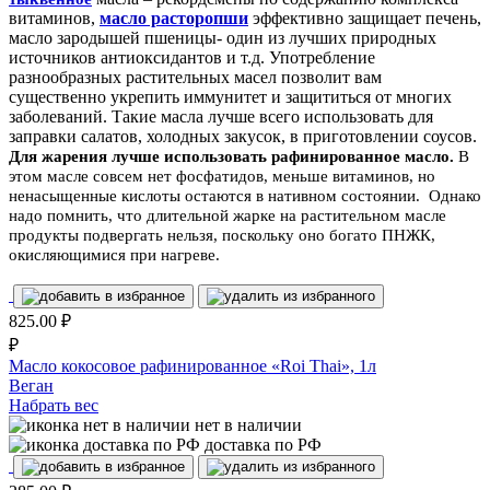
витаминов,
масло расторопши
эффективно защищает печень,
масло зародышей пшеницы- один из лучших природных
источников антиоксидантов и т.д. Употребление
разнообразных растительных масел позволит вам
существенно укрепить иммунитет и защититься от многих
заболеваний. Такие масла лучше всего использовать для
заправки салатов, холодных закусок, в приготовлении соусов.
Для жарения лучше использовать рафинированное
масло
.
В
этом масле совсем нет фосфатидов, меньше витаминов, но
ненасыщенные кислоты остаются в нативном состоянии. Однако
надо помнить, что длительной жарке на растительном масле
продукты подвергать нельзя, поскольку оно богато ПНЖК,
окисляющимися при нагреве
.
825.00
₽
₽
Масло кокосовое рафинированное «Roi Thai», 1л
Веган
Набрать вес
нет в наличии
доставка по РФ