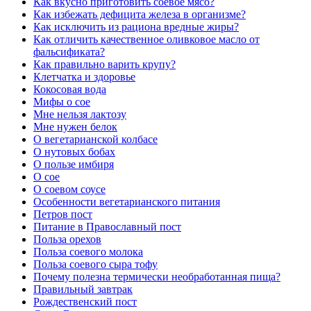
Как вкусно приготовить соевое мясо?
Как избежать дефицита железа в организме?
Как исключить из рациона вредные жиры?
Как отличить качественное оливковое масло от
фальсификата?
Как правильно варить крупу?
Клетчатка и здоровье
Кокосовая вода
Мифы о сое
Мне нельзя лактозу
Мне нужен белок
О вегетарианской колбасе
О нутовых бобах
О пользе имбиря
О сое
О соевом соусе
Особенности вегетарианского питания
Петров пост
Питание в Православный пост
Польза орехов
Польза соевого молока
Польза соевого сыра тофу
Почему полезна термически необработанная пища?
Правильный завтрак
Рождественский пост