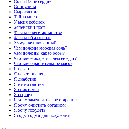
Соя и Ваше сердце
Спирулина
Сыроедение
Тайна мисо
У меня ребенок
Успенский пост
Факты о вегетарианстве
Факты об алкоголе
Хумус великолепный
Чем полезна морская соль?
Чем полезны какао бобы?
Что такое окара и с чем ее едят?
Что такое растительное мясо?
Я веган
Я вегетарианец
Я диабетик
Я не ем глютен
Я спортсмен
Я сыроед
Я хочу замедлить свое старение
Я хочу очистить организм
Я хочу похудеть
Ягоды годжи для похудения