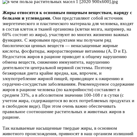
Жиры относятся к основным пищевым веществам, наряду с
белками и углеводами.
Они представляют собой источник
энергетического и пластического материала для человека, входят
в состав клеток и тканей организма (клетки мозга, например, на
60% состоят из жира), участвуют во многих жизненно важных
функциях. С жировыми продуктами мы получаем ряд
биологически ценных веществ — ненасыщенные жирные
кислоты, фосфатиды, жирорастворимые витамины (A, D и Е).
Недостаток жиров в рационе приводит к общему нарушению
обмена веществ, снижению иммунитета, нарушению
деятельности центральной нервной системы. Поэтому
безжировая диета крайне вредна, как, впрочем, и
злоупотребление жирной пищей, приводящее к ожирению и
сердечно-сосудистым заболеваниям. Рекомендуемое содержание
жиров в рационе человека (по калорийности) составляет в
среднем 33%, а в абсолютном значении 100-108 г в сутки (с
учетом жира, содержащегося во всех потребляемых продуктах и
в свободном виде). При этом очень важно обеспечивать
правильное соотношение растительных и животных жиров в
рационе.
Так называемые насыщенные твердые жиры, в основном
животного происхождения, привносят в наш организм излишний