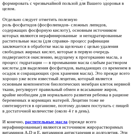
формировать с чрезвычайной пользой для Вашего здоровья в
целом.
Отдельно следует отметить полезную
роль фосфатидов (фосфолипидов- сложных липидов,
содержащих фосфорную кислоту), основным источником
которых являются нерафинированные и негидратированные
растительные масла (для справки- процесс рафинации
заключается в обработке масла щелочью с целью удаления
свободных жирных кислот, которые в первую очередь
подвергаются окислению, ведущему к прогорканию масла, а
процесс гидратации — в промывании масла слабым раствором
кислоты для выделения фосфатидов, выпадающих со временем в
осадок и сокращающих срок хранения масла). Это прежде всего
хорошо уже всем известный
лецитин
, который является
основным компонентом биологических мембран клеток нервной
ткани, регулирует правильный обмен и всасывание жиров,
крайне необходим для нормального развития ребенка в рационе
беременных и кормящих матерей. Лецитин тоже не
синтезируется в организме, поэтому должен поступать с пищей
в достаточной количестве (около 4 г в день).
И конечно,
растительные масла
(прежде всего
нерафинированные) являются источником жирорастворимых
витаминов A,D и Е, витаминов антистарения и долголетия. Эти