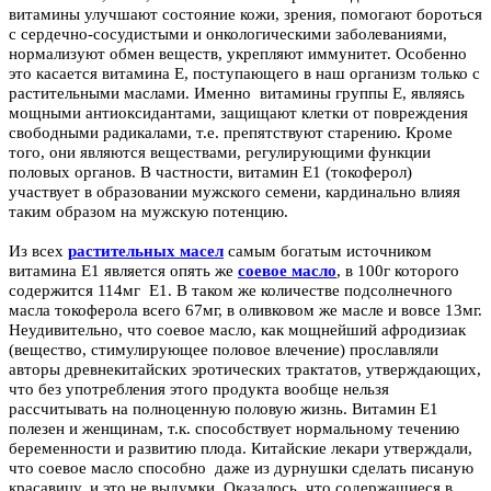
витамины улучшают состояние кожи, зрения, помогают бороться
с сердечно-сосудистыми и онкологическими заболеваниями,
нормализуют обмен веществ, укрепляют иммунитет. Особенно
это касается витамина Е, поступающего в наш организм только с
растительными маслами. Именно витамины группы Е, являясь
мощными антиоксидантами, защищают клетки от повреждения
свободными радикалами, т.е. препятствуют старению. Кроме
того, они являются веществами, регулирующими функции
половых органов. В частности, витамин Е1 (токоферол)
участвует в образовании мужского семени, кардинально влияя
таким образом на мужскую потенцию.
Из всех
растительных масел
самым богатым источником
витамина Е1 является опять же
соевое масло
, в 100г которого
содержится 114мг Е1. В таком же количестве подсолнечного
масла токоферола всего 67мг, в оливковом же масле и вовсе 13мг.
Неудивительно, что
соевое масло
, как мощнейший афродизиак
(вещество, стимулирующее половое влечение) прославляли
авторы древнекитайских эротических трактатов, утверждающих,
что без употребления этого продукта вообще нельзя
рассчитывать на полноценную половую жизнь. Витамин Е1
полезен и женщинам, т.к. способствует нормальному течению
беременности и развитию плода. Китайские лекари утверждали,
что соевое масло способно даже из дурнушки сделать писаную
красавицу, и это не выдумки. Оказалось, что содержащиеся в