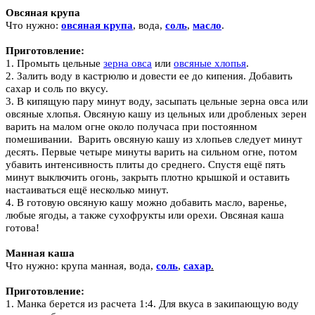
Овсяная крупа
Что нужно:
овсяная крупа
, вода,
соль
,
масло
.
Приготовление:
1. Промыть цельные
зерна овса
или
овсяные хлопья
.
2. Залить воду в кастрюлю и довести ее до кипения. Добавить
сахар и соль по вкусу.
3. В кипящую пару минут воду, засыпать цельные зерна овса или
овсяные хлопья. Овсяную кашу из цельных или дробленых зерен
варить на малом огне около получаса при постоянном
помешивании. Варить овсяную кашу из хлопьев следует минут
десять. Первые четыре минуты варить на сильном огне, потом
убавить интенсивность плиты до среднего. Спустя ещё пять
минут выключить огонь, закрыть плотно крышкой и оставить
настаиваться ещё несколько минут.
4. В готовую овсяную кашу можно добавить масло, варенье,
любые ягоды, а также сухофрукты или орехи. Овсяная каша
готова!
Манная каша
Что нужно:
крупа манная
, вода,
соль
,
сахар
.
Приготовление:
1.
Манка
берется из расчета 1:4. Для вкуса в закипающую воду