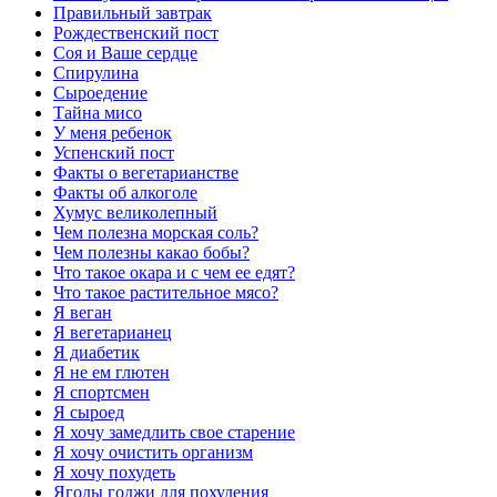
Правильный завтрак
Рождественский пост
Соя и Ваше сердце
Спирулина
Сыроедение
Тайна мисо
У меня ребенок
Успенский пост
Факты о вегетарианстве
Факты об алкоголе
Хумус великолепный
Чем полезна морская соль?
Чем полезны какао бобы?
Что такое окара и с чем ее едят?
Что такое растительное мясо?
Я веган
Я вегетарианец
Я диабетик
Я не ем глютен
Я спортсмен
Я сыроед
Я хочу замедлить свое старение
Я хочу очистить организм
Я хочу похудеть
Ягоды годжи для похудения