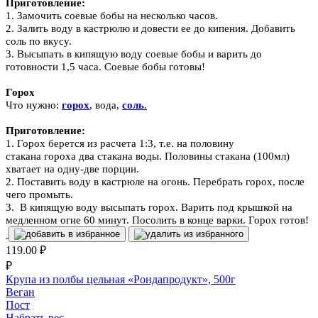
Приготовление:
1. Замочить
соевые бобы
на несколько часов.
2. Залить воду в кастрюлю и довести ее до кипения. Добавить
соль по вкусу.
3. Высыпать в кипящую воду соевые бобы и варить до
готовности 1,5 часа. Соевые бобы готовы!
Горох
Что нужно:
горох
, вода,
соль
.
Приготовление:
1.
Горох
берется из расчета 1:3, т.е. на половину
стакана
гороха
два стакана воды. Половины стакана (100мл)
хватает на одну-две порции.
2. Поставить воду в кастрюле на огонь. Перебрать
горох
, после
чего промыть.
3. В кипящую воду высыпать
горох
. Варить под крышкой на
медленном огне 60 минут. Посолит
ь в конце варки.
Горох
готов!
119.00
₽
₽
Крупа из полбы цельная «Рондапродукт», 500г
Веган
Пост
Набрать вес