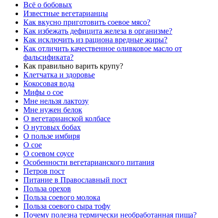
Всё о бобовых
Известные вегетарианцы
Как вкусно приготовить соевое мясо?
Как избежать дефицита железа в организме?
Как исключить из рациона вредные жиры?
Как отличить качественное оливковое масло от
фальсификата?
Как правильно варить крупу?
Клетчатка и здоровье
Кокосовая вода
Мифы о сое
Мне нельзя лактозу
Мне нужен белок
О вегетарианской колбасе
О нутовых бобах
О пользе имбиря
О сое
О соевом соусе
Особенности вегетарианского питания
Петров пост
Питание в Православный пост
Польза орехов
Польза соевого молока
Польза соевого сыра тофу
Почему полезна термически необработанная пища?