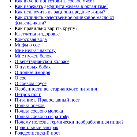
Как вкусно приготовить соевое мясо?
Как избежать дефицита железа в организме?
Как исключить из рациона вредные жиры?
Как отличить качественное оливковое масло от
фальсификата?
Как правильно варить крупу?
Клетчатка и здоровье
Кокосовая вода
Мифы о сое
Мне нельзя лактозу
Мне нужен белок
О вегетарианской колбасе
О нутовых бобах
О пользе имбиря
О сое
О соевом соусе
Особенности вегетарианского питания
Петров пост
Питание в Православный пост
Польза орехов
Польза соевого молока
Польза соевого сыра тофу
Почему полезна термически необработанная пища?
Правильный завтрак
Рождественский пост