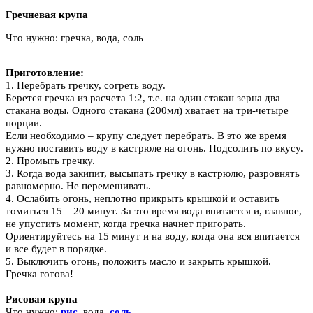
Гречневая крупа
Что нужно: гречка, вода, соль
Приготовление:
1. Перебрать гречку
, согреть воду.
Берется
гречка
из расчета 1:2, т.е. на один стакан зерна два
стакана воды. Одного стакана (200мл) хватает на три-четыре
порции.
Если необходимо – крупу следует перебрать. В это же время
нужно поставить воду в кастрюле на огонь. Подсолить по вкусу.
2. Промыть гречку
.
3. Когда вода закипит, высыпать
гречку
в кастрюлю, разровнять
равномерно. Не перемешивать.
4. Ослабить огонь, неплотно прикрыть крышкой и оставить
томиться 15 – 20 минут. За это время вода впитается и, главное,
не упустить момент, когда
гречка
начнет пригорать.
Ориентируйтесь на 15 минут и на воду, когда она вся впитается
и все будет в порядке.
5. Выключить огонь, положить масло и закрыть крышкой.
Гречка
готова!
Рисовая крупа
Что нужно:
рис
,
вода,
соль
.