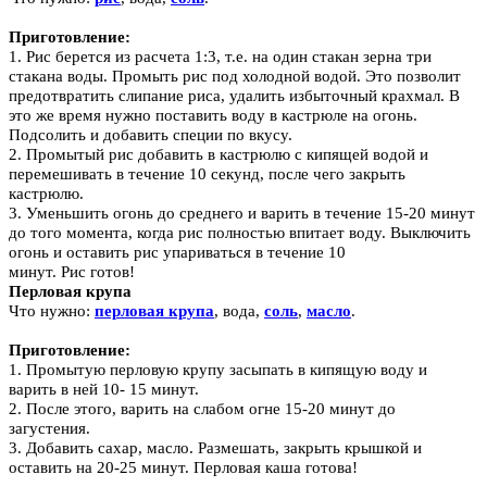
Приготовление:
1.
Рис
берется из расчета 1:3, т.е. на один стакан зерна три
стакана воды. Промыть рис
под холодной водой. Это позволит
предотвратить слипание
риса
, удалить избыточный крахмал. В
это же время нужно поставить воду в кастрюле на огонь.
Подсолить и добавить специи по вкусу.
2. Промытый
рис
добавить в кастрюлю с кипящей водой и
перемешивать в течение 10 секунд, после чего закрыть
кастрюлю.
3. Уменьшить огонь до среднего и варить в течение 15-20 минут
до того момента, когда
рис
полностью впитает воду. Выключи
ть
огонь и оставить рис упариваться в течение 10
минут.
Рис
готов!
Перловая
крупа
Что нужно:
перловая крупа
, вода,
соль
,
масло
.
Приготовление:
1. Промытую перловую крупу
засыпать в кипящую воду и
варить в ней 10- 15 минут.
2. После этого, варить на слабом огне 15-20 минут до
загустения.
3. Добавить сахар, масло. Размешать, закрыть крышкой и
оставить на 20-25 минут.
Перловая каша
готова!