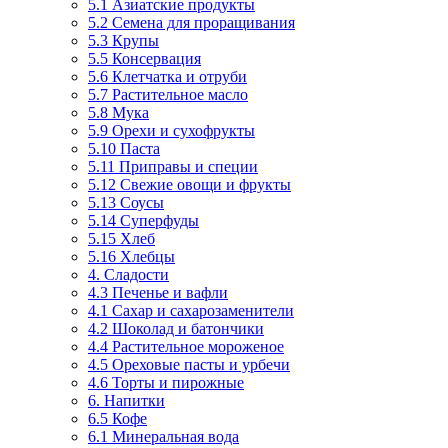
5.1 Азиатские продукты
5.2 Семена для проращивания
5.3 Крупы
5.5 Консервация
5.6 Клетчатка и отруби
5.7 Растительное масло
5.8 Мука
5.9 Орехи и сухофрукты
5.10 Паста
5.11 Приправы и специи
5.12 Свежие овощи и фрукты
5.13 Соусы
5.14 Суперфуды
5.15 Хлеб
5.16 Хлебцы
4. Сладости
4.3 Печенье и вафли
4.1 Сахар и сахарозаменители
4.2 Шоколад и батончики
4.4 Растительное мороженое
4.5 Ореховые пасты и урбечи
4.6 Торты и пирожные
6. Напитки
6.5 Кофе
6.1 Минеральная вода