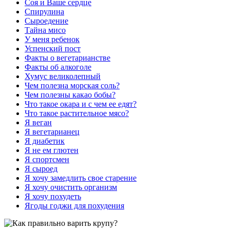
Соя и Ваше сердце
Спирулина
Сыроедение
Тайна мисо
У меня ребенок
Успенский пост
Факты о вегетарианстве
Факты об алкоголе
Хумус великолепный
Чем полезна морская соль?
Чем полезны какао бобы?
Что такое окара и с чем ее едят?
Что такое растительное мясо?
Я веган
Я вегетарианец
Я диабетик
Я не ем глютен
Я спортсмен
Я сыроед
Я хочу замедлить свое старение
Я хочу очистить организм
Я хочу похудеть
Ягоды годжи для похудения