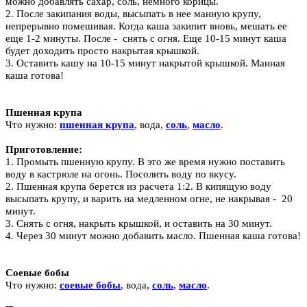
можно добавлять сахар, соль, немного корицы.
2. После закипания воды, высыпать в нее
манную крупу
,
непрерывно помешивая. Когда каша закипит вновь, мешать ее
еще 1-2 минуты. После - снять с огня. Еще 10-15 минут каша
будет доходить просто накрытая крышкой.
3. Оставить кашу на 10-15 минут накрытой крышкой. Манная
каша готова!
Пшенная крупа
Что нужно:
пшенная крупа
, вода,
соль
,
масло
.
Приготовление:
1. Промыть
пшенную крупу
. В это же время нужно поставить
воду в кастрюле на огонь. Посолить воду по вкусу.
2. Пшенная крупа берется из расчета 1:2. В кипящую воду
высыпать крупу, и варить на медленном огне, не накрывая - 20
минут.
3. Снять с огня, накрыть крышкой, и оставить на 30 минут.
4. Через 30 минут можно добавить масло. Пшенная каша готова!
Соевые бобы
Что нужно:
соевые бобы
, вода,
соль
,
масло
.