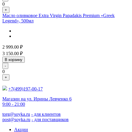
0
+
Масло оливковое Extra Virgin Papadakis Premium «Greek
Legend», 500мл
2 999.00
₽
3 150.00
₽
В корзину
-
0
+
+7(499)197-00-17
Магазин на ул. Ирины Левченко 6
9:00 - 21:00
torg@soyka.ru
- для клиентов
post@soyka.ru
- для поставщиков
Акции