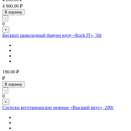
4 900.00
₽
В корзину
-
0
+
Бисквит шоколадный брауни юдзу «Rock IT», 50г
190.00
₽
₽
В корзину
-
0
+
Сосиски вегетарианские нежные «Высший вкус», 200г