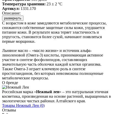
Температура хранения:
23 ± 2 °C
Артикул:
1331.170
Описание:
развернуть
С возрастом в коже замедляются метаболические процессы,
снижаются собственные защитные силы кожи, ухудшается
питание кожи. В результате кожа теряет эластичность и
упругость, становится более сухой, начинают появляться
первые морщинки.
Льняное масло – «масло жизни» и источник альфа-
линоленовой (Омега-3) кислоты, принимающая активное
участие в синтезе фосфолипидов, составляющих
значительную часть оболочки каждой клетки организма.
Также Омега-3 играет ключевую роль в синтезе
простогландинов, без которых невозможны полноценные
метаболические процессы.
О бренде
Российская марка «
Нежный лен
» – это натуральная этичная
косметика, произведенная на основе растений, выращенных в
экологически чистых районах Алтайского края.
Товары
Нежный Лен
(0)
Отзывы