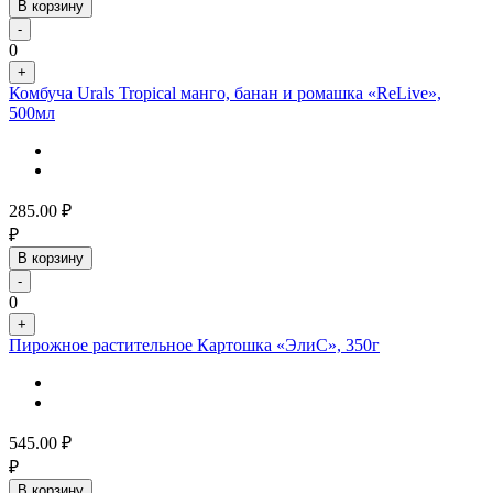
В корзину
-
0
+
Комбуча Urals Tropical манго, банан и ромашка «ReLive»,
500мл
285.00
₽
₽
В корзину
-
0
+
Пирожное растительное Картошка «ЭлиС», 350г
545.00
₽
₽
В корзину