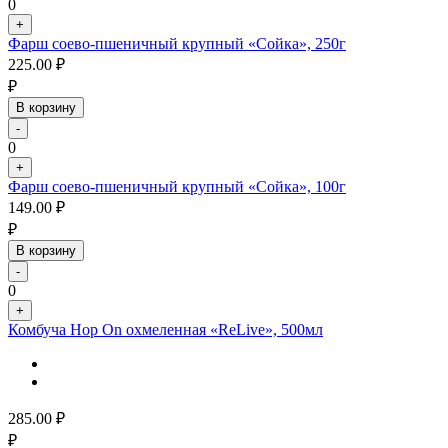
0
+
Фарш соево-пшеничный крупный «Сойка», 250г
225.00
₽
₽
В корзину
-
0
+
Фарш соево-пшеничный крупный «Сойка», 100г
149.00
₽
₽
В корзину
-
0
+
Комбуча Hop On охмеленная «ReLive», 500мл
285.00
₽
₽