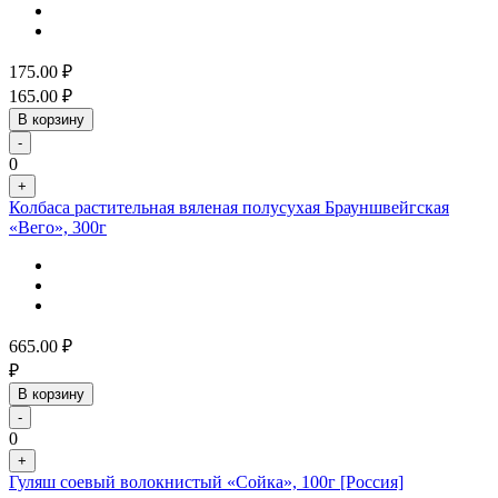
175.00
₽
165.00
₽
В корзину
-
0
+
Колбаса растительная вяленая полусухая Брауншвейгская
«Вего», 300г
665.00
₽
₽
В корзину
-
0
+
Гуляш соевый волокнистый «Сойка», 100г [Россия]