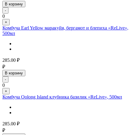
В корзину
-
0
+
Комбуча Earl Yellow маракуйя, бергамот и блепиха «ReLive»,
500мл
285.00
₽
₽
В корзину
-
0
+
Комбуча Oolong Island клубника базилик «ReLive», 500мл
285.00
₽
₽