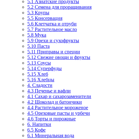
5.1 Азиатские продукты
5.2 Семена для проращивания
5.3 Крупы
5.5 Консервация
5.6 Клетчатка и отруби
5.7 Растительное масло
5.8 Мука
5.9 Орехи и сухофрукты
5.10 Паста
5.11 Приправы и специи
5.12 Свежие овощи и фрукты
5.13 Соусы
5.14 Суперфуды
5.15 Хлеб
5.16 Хлебцы
4. Сладости
4.3 Печенье и вафли
4.1 Сахар и сахарозаменители
4.2 Шоколад и батончики
4.4 Растительное мороженое
4.5 Ореховые пасты и урбечи
4.6 Торты и пирожные
6. Напитки
6.5 Кофе
6.1 Минеральная вода