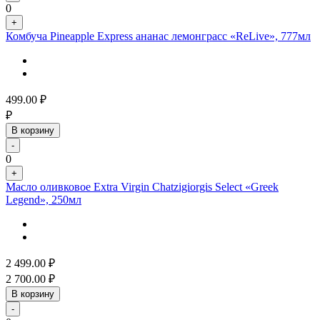
0
+
Комбуча Pineapple Express ананас лемонграсс «ReLive», 777мл
499.00
₽
₽
В корзину
-
0
+
Масло оливковое Extra Virgin Chatzigiorgis Select «Greek
Legend», 250мл
2 499.00
₽
2 700.00
₽
В корзину
-