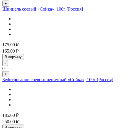
+
Шницель соевый «Сойка», 100г [Россия]
175.00
₽
165.00
₽
В корзину
-
0
+
Бефстроганов соево-пшеничный «Сойка», 100г [Россия]
185.00
₽
250.00
₽
В корзину