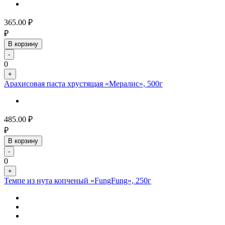
365.00
₽
₽
В корзину
-
0
+
Арахисовая паста хрустящая «Мералис», 500г
485.00
₽
₽
В корзину
-
0
+
Темпе из нута копченый «FungFung», 250г