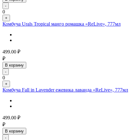
-
0
+
Комбуча Urals Tropical манго ромашка «ReLive», 777мл
499.00
₽
₽
В корзину
-
0
+
Комбуча Fall in Lavender ежевика лаванда «ReLive», 777мл
499.00
₽
₽
В корзину
-