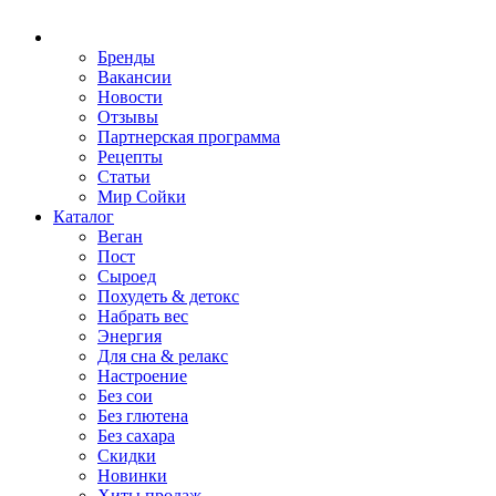
Бренды
Вакансии
Новости
Отзывы
Партнерская программа
Рецепты
Статьи
Мир Сойки
Каталог
Веган
Пост
Сыроед
Похудеть & детокс
Набрать вес
Энергия
Для сна & релакс
Настроение
Без сои
Без глютена
Без сахара
Скидки
Новинки
Хиты продаж