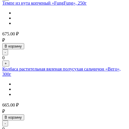
Темпе из нута копченый «FungFung», 250г
675.00
₽
₽
В корзину
-
0
+
Колбаса растительная вяленая полусухая сальчичон «Вего»,
300г
665.00
₽
₽
В корзину
-
0