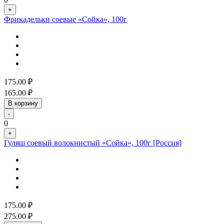
+
Фрикадельки соевые «Сойка», 100г
175.00
₽
165.00
₽
В корзину
-
0
+
Гуляш соевый волокнистый «Сойка», 100г [Россия]
175.00
₽
275.00
₽