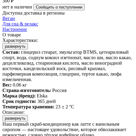
300 ₽
нет в наличии
Сообщить о поступлении
Доступна доставка в регионы
Веган
Для сна & релакс
Настроение
О товаре
Характеристики:
развернуть
Состав:
глицерил стеарат, эмульгатор BTMS, цетеариловый
спирт, вода, содиум кокоил изетионат, масло ши, масло какао,
децилгликозид, стеариновая кислота, масло виноградной
косточки, канделильский воск, рисовый крахмал,
парфюмерная композиция, глицерин, тертое какао, люфа
измельченная.
Вес:
0.06 кг
Страна-изготовитель:
Россия
Марка (бренд):
Elska
Срок годности:
365 дней
Температура хранения:
23 ± 2 °C
Описание:
развернуть
Наш первый скраб-кондиционер как латте с ванильным
сиропом — настоящее удовольствие, которое обволакивает
нежностью, словно тёплое кофейное облако.