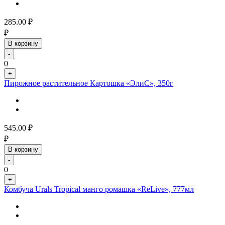
285.00
₽
₽
В корзину
-
0
+
Пирожное растительное Картошка «ЭлиС», 350г
545.00
₽
₽
В корзину
-
0
+
Комбуча Urals Tropical манго ромашка «ReLive», 777мл