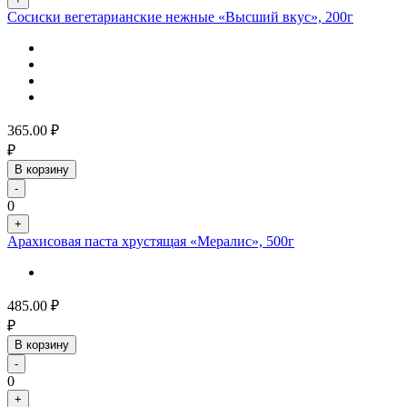
Сосиски вегетарианские нежные «Высший вкус», 200г
365.00
₽
₽
В корзину
-
0
+
Арахисовая паста хрустящая «Мералис», 500г
485.00
₽
₽
В корзину
-
0
+