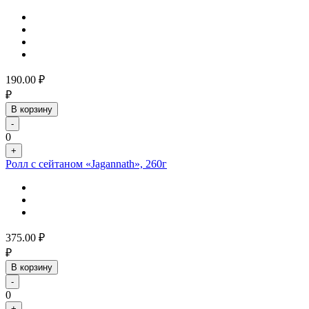
190.00
₽
₽
В корзину
-
0
+
Ролл с сейтаном «Jagannath», 260г
375.00
₽
₽
В корзину
-
0
+