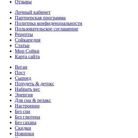
Отзывы
Личный кабинет
Партнерская программа
Политика конфиденциальности
Пользовательское соглашение
Рецепты
Сойкапедия
Статьи
Мир Сойки
Карта сайта
Веган
Пост
Сыроед
Похудеть & детокс
Набрать вес
Энергия
Для сна & релакс
Настроение
Без сои
Без глютена
Без сахара
Скидки
Новинки