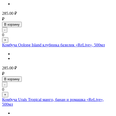
285.00
₽
₽
В корзину
-
0
+
Комбуча Oolong Island клубника базилик «ReLive», 500мл
285.00
₽
₽
В корзину
-
0
+
Комбуча Urals Tropical манго, банан и ромашка «ReLive»,
500мл