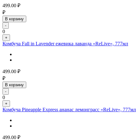
499.00
₽
₽
В корзину
-
0
+
Комбуча Fall in Lavender ежевика лаванда «ReLive», 777мл
499.00
₽
₽
В корзину
-
0
+
Комбуча Pineapple Express ананас лемонграсс «ReLive», 777мл
499.00
₽