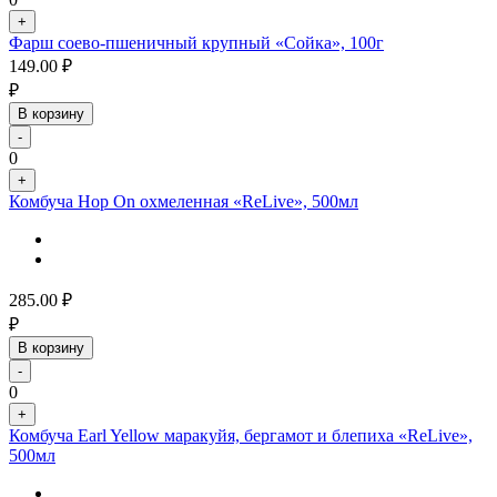
+
Фарш соево-пшеничный крупный «Сойка», 100г
149.00
₽
₽
В корзину
-
0
+
Комбуча Hop On охмеленная «ReLive», 500мл
285.00
₽
₽
В корзину
-
0
+
Комбуча Earl Yellow маракуйя, бергамот и блепиха «ReLive»,
500мл