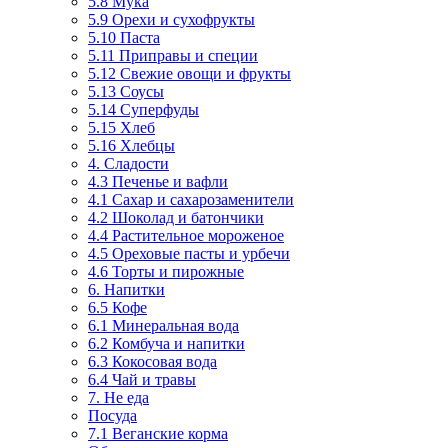
5.8 Мука
5.9 Орехи и сухофрукты
5.10 Паста
5.11 Приправы и специи
5.12 Свежие овощи и фрукты
5.13 Соусы
5.14 Суперфуды
5.15 Хлеб
5.16 Хлебцы
4. Сладости
4.3 Печенье и вафли
4.1 Сахар и сахарозаменители
4.2 Шоколад и батончики
4.4 Растительное мороженое
4.5 Ореховые пасты и урбечи
4.6 Торты и пирожные
6. Напитки
6.5 Кофе
6.1 Минеральная вода
6.2 Комбуча и напитки
6.3 Кокосовая вода
6.4 Чай и травы
7. Не еда
Посуда
7.1 Веганские корма