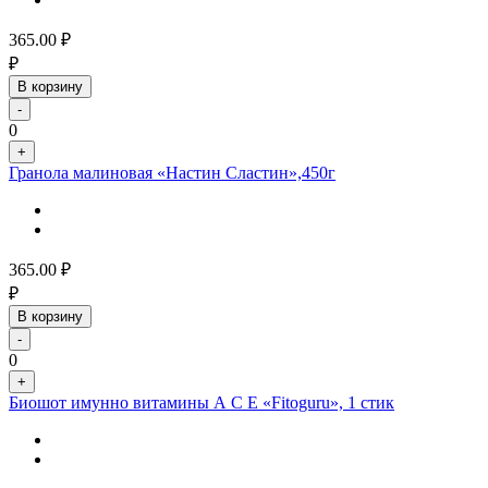
365.00
₽
₽
В корзину
-
0
+
Гранола малиновая «Настин Сластин»,450г
365.00
₽
₽
В корзину
-
0
+
Биошот имунно витамины А С Е «Fitoguru», 1 стик