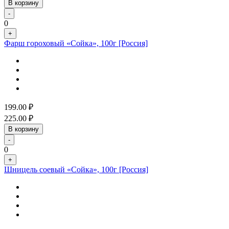
В корзину
-
0
+
Фарш гороховый «Сойка», 100г [Россия]
199.00
₽
225.00
₽
В корзину
-
0
+
Шницель соевый «Сойка», 100г [Россия]