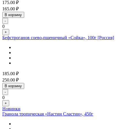
175.00
₽
165.00
₽
В корзину
-
0
+
Бефстроганов соево-пшеничный «Сойка», 100г [Россия]
185.00
₽
250.00
₽
В корзину
-
0
+
Новинки
Гранола тропическая «Настин Сластин», 450г