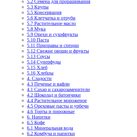
5.2 Семена для проращивания
5.3 Крупы
5.5 Консервация
5.6 Клетчатка и отруби
5.7 Растительное масло
5.8 Мука
5.9 Орехи и сухофрукты
5.10 Паста
5.11 Приправы и специи
5.12 Свежие овощи и фрукты
5.13 Соусы
5.14 Суперфуды
5.15 Хлеб
5.16 Хлебцы
4. Сладости
4.3 Печенье и вафли
4.1 Сахар и сахарозаменители
4.2 Шоколад и батончики
4.4 Растительное мороженое
4.5 Ореховые пасты и урбечи
4.6 Торты и пирожные
6. Напитки
6.5 Кофе
6.1 Минеральная вода
6.2 Комбуча и напитки