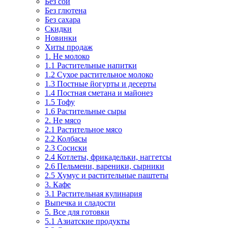
Без сои
Без глютена
Без сахара
Скидки
Новинки
Хиты продаж
1. Не молоко
1.1 Растительные напитки
1.2 Сухое растительное молоко
1.3 Постные йогурты и десерты
1.4 Постная сметана и майонез
1.5 Тофу
1.6 Растительные сыры
2. Не мясо
2.1 Растительное мясо
2.2 Колбасы
2.3 Сосиски
2.4 Котлеты, фрикадельки, наггетсы
2.6 Пельмени, вареники, сырники
2.5 Хумус и растительные паштеты
3. Кафе
3.1 Растительная кулинария
Выпечка и сладости
5. Все для готовки
5.1 Азиатские продукты