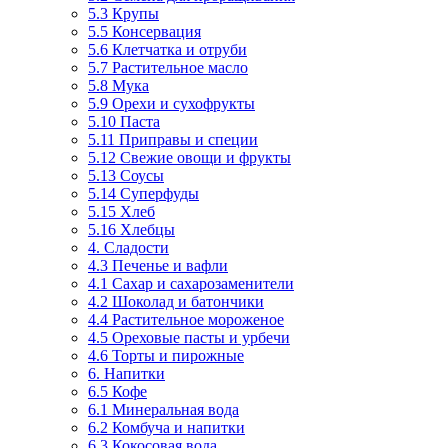
5.3 Крупы
5.5 Консервация
5.6 Клетчатка и отруби
5.7 Растительное масло
5.8 Мука
5.9 Орехи и сухофрукты
5.10 Паста
5.11 Приправы и специи
5.12 Свежие овощи и фрукты
5.13 Соусы
5.14 Суперфуды
5.15 Хлеб
5.16 Хлебцы
4. Сладости
4.3 Печенье и вафли
4.1 Сахар и сахарозаменители
4.2 Шоколад и батончики
4.4 Растительное мороженое
4.5 Ореховые пасты и урбечи
4.6 Торты и пирожные
6. Напитки
6.5 Кофе
6.1 Минеральная вода
6.2 Комбуча и напитки
6.3 Кокосовая вода