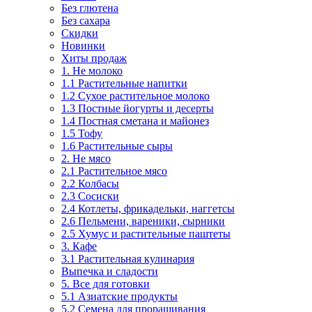
Без глютена
Без сахара
Скидки
Новинки
Хиты продаж
1. Не молоко
1.1 Растительные напитки
1.2 Сухое растительное молоко
1.3 Постные йогурты и десерты
1.4 Постная сметана и майонез
1.5 Тофу
1.6 Растительные сыры
2. Не мясо
2.1 Растительное мясо
2.2 Колбасы
2.3 Сосиски
2.4 Котлеты, фрикадельки, наггетсы
2.6 Пельмени, вареники, сырники
2.5 Хумус и растительные паштеты
3. Кафе
3.1 Растительная кулинария
Выпечка и сладости
5. Все для готовки
5.1 Азиатские продукты
5.2 Семена для проращивания