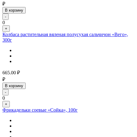
₽
В корзину
-
0
+
Колбаса растительная вяленая полусухая сальчичон «Вего»,
300г
665.00
₽
₽
В корзину
-
0
+
Фрикадельки соевые «Сойка», 100г