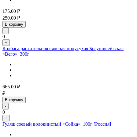
175.00
₽
250.00
₽
В корзину
-
0
+
Колбаса растительная вяленая полусухая Брауншвейгская
«Вего», 300г
665.00
₽
₽
В корзину
-
0
+
Гуляш соевый волокнистый «Сойка», 100г [Россия]