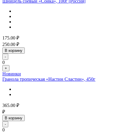
Шницель соевый «Сойка», 100г [Россия]
175.00
₽
250.00
₽
В корзину
-
0
+
Новинки
Гранола тропическая «Настин Сластин», 450г
365.00
₽
₽
В корзину
-
0