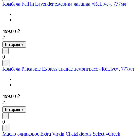
Комбуча Fall in Lavender ежевика лаванда «ReLive», 777мл
499.00
₽
₽
В корзину
-
0
+
Комбуча Pineapple Express ананас лемонграсс «ReLive», 777мл
499.00
₽
₽
В корзину
-
0
+
Масло оливковое Extra Virgin Chatzigiorgis Select «Greek