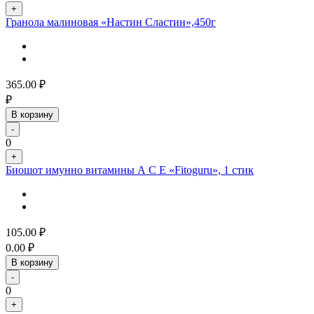
+
Гранола малиновая «Настин Сластин»,450г
365.00
₽
₽
В корзину
-
0
+
Биошот имунно витамины А С Е «Fitoguru», 1 стик
105.00
₽
0.00
₽
В корзину
-
0
+