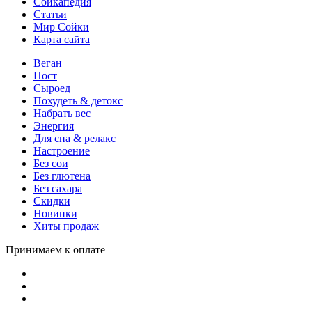
Сойкапедия
Статьи
Мир Сойки
Карта сайта
Веган
Пост
Сыроед
Похудеть & детокс
Набрать вес
Энергия
Для сна & релакс
Настроение
Без сои
Без глютена
Без сахара
Скидки
Новинки
Хиты продаж
Принимаем к оплате