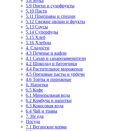
5.8 Мука
5.9 Орехи и сухофрукты
5.10 Паста
5.11 Приправы и специи
5.12 Свежие овощи и фрукты
5.13 Соусы
5.14 Суперфуды
5.15 Хлеб
5.16 Хлебцы
4. Сладости
4.3 Печенье и вафли
4.1 Сахар и сахарозаменители
4.2 Шоколад и батончики
4.4 Растительное мороженое
4.5 Ореховые пасты и урбечи
4.6 Торты и пирожные
6. Напитки
6.5 Кофе
6.1 Минеральная вода
6.2 Комбуча и напитки
6.3 Кокосовая вода
6.4 Чай и травы
7. Не еда
Посуда
7.1 Веганские корма