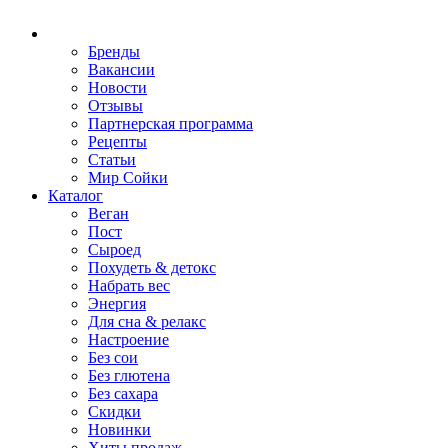
Бренды
Вакансии
Новости
Отзывы
Партнерская программа
Рецепты
Статьи
Мир Сойки
Каталог
Веган
Пост
Сыроед
Похудеть & детокс
Набрать вес
Энергия
Для сна & релакс
Настроение
Без сои
Без глютена
Без сахара
Скидки
Новинки
Хиты продаж