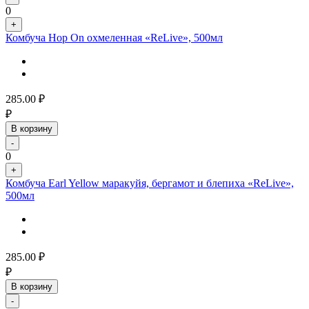
0
+
Комбуча Hop On охмеленная «ReLive», 500мл
285.00
₽
₽
В корзину
-
0
+
Комбуча Earl Yellow маракуйя, бергамот и блепиха «ReLive»,
500мл
285.00
₽
₽
В корзину
-