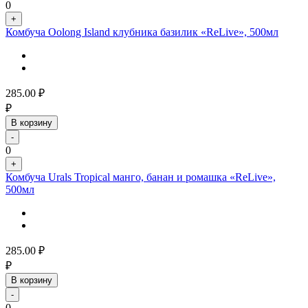
0
+
Комбуча Oolong Island клубника базилик «ReLive», 500мл
285.00
₽
₽
В корзину
-
0
+
Комбуча Urals Tropical манго, банан и ромашка «ReLive»,
500мл
285.00
₽
₽
В корзину
-
0