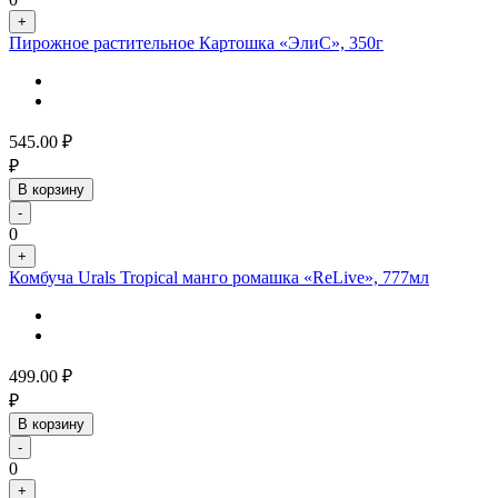
+
Пирожное растительное Картошка «ЭлиС», 350г
545.00
₽
₽
В корзину
-
0
+
Комбуча Urals Tropical манго ромашка «ReLive», 777мл
499.00
₽
₽
В корзину
-
0
+