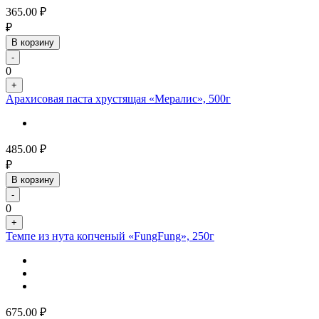
365.00
₽
₽
В корзину
-
0
+
Арахисовая паста хрустящая «Мералис», 500г
485.00
₽
₽
В корзину
-
0
+
Темпе из нута копченый «FungFung», 250г
675.00
₽