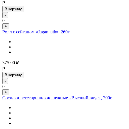
₽
В корзину
-
0
+
Ролл с сейтаном «Jagannath», 260г
375.00
₽
₽
В корзину
-
0
+
Сосиски вегетарианские нежные «Высший вкус», 200г