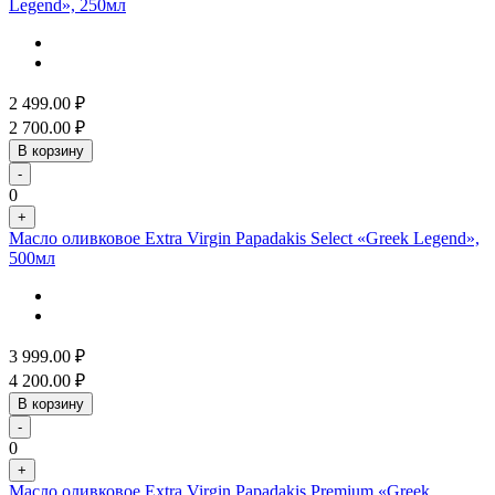
Legend», 250мл
2 499.00
₽
2 700.00
₽
В корзину
-
0
+
Масло оливковое Extra Virgin Papadakis Select «Greek Legend»,
500мл
3 999.00
₽
4 200.00
₽
В корзину
-
0
+
Масло оливковое Extra Virgin Papadakis Premium «Greek