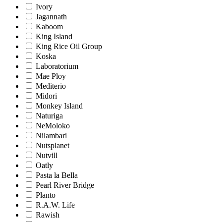
Ivory
Jagannath
Kaboom
King Island
King Rice Oil Group
Koska
Laboratorium
Mae Ploy
Mediterio
Midori
Monkey Island
Naturiga
NeMoloko
Nilambari
Nutsplanet
Nutvill
Oatly
Pasta la Bella
Pearl River Bridge
Planto
R.A.W. Life
Rawish