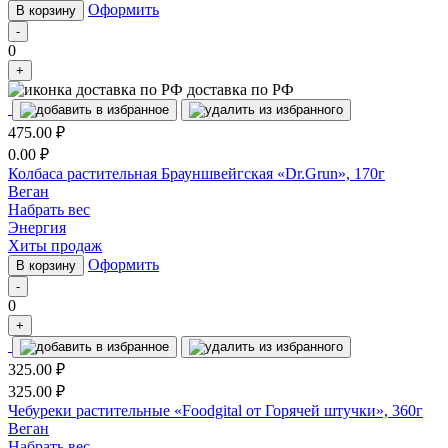
Оформить
В корзину
-
0
+
доставка по РФ
475.00
₽
0.00
₽
Колбаса растительная Брауншвейгская «Dr.Grun», 170г
Веган
Набрать вес
Энергия
Хиты продаж
Оформить
В корзину
-
0
+
325.00
₽
325.00
₽
Чебуреки растительные «Foodgital от Горячей штучки», 360г
Веган
Набрать вес