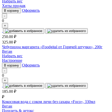
Набрать вес
Хиты продаж
Оформить
В корзину
-
0
+
250.00
₽
325.00
₽
Чебупицца маргарита «Foodgital от Горячей штучки», 200г
Веган
Набрать вес
Настроение
Оформить
В корзину
-
0
+
185.00
₽
₽
Кокосовая вода с соком личи без сахара «Foco», 330мл
Веган
Похудеть & детокс