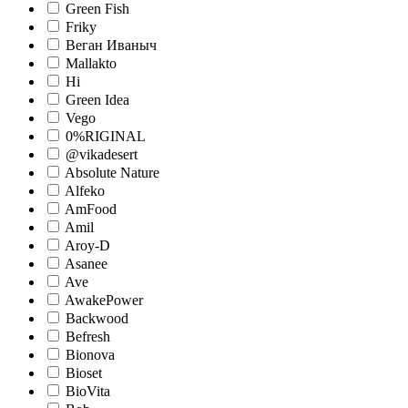
Green Fish
Friky
Веган Иваныч
Mallakto
Hi
Green Idea
Vego
0%RIGINAL
@vikadesert
Absolute Nature
Alfeko
AmFood
Amil
Aroy-D
Asanee
Ave
AwakePower
Backwood
Befresh
Bionova
Bioset
BioVita