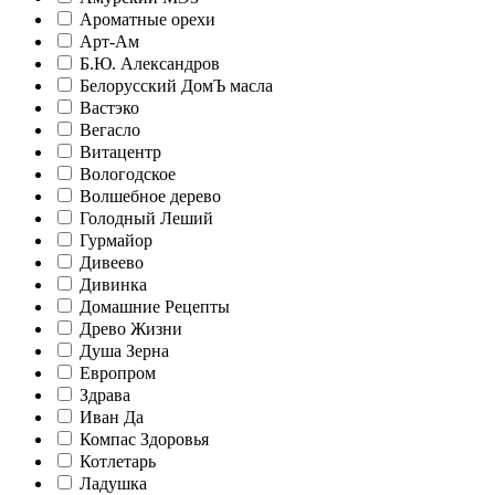
Ароматные орехи
Арт-Ам
Б.Ю. Александров
Белорусский ДомЪ масла
Вастэко
Вегасло
Витацентр
Вологодское
Волшебное дерево
Голодный Леший
Гурмайор
Дивеево
Дивинка
Домашние Рецепты
Древо Жизни
Душа Зерна
Европром
Здрава
Иван Да
Компас Здоровья
Котлетарь
Ладушка