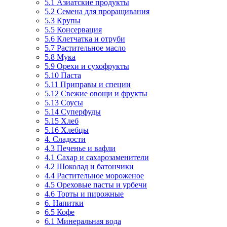
5.1 Азиатские продукты
5.2 Семена для проращивания
5.3 Крупы
5.5 Консервация
5.6 Клетчатка и отруби
5.7 Растительное масло
5.8 Мука
5.9 Орехи и сухофрукты
5.10 Паста
5.11 Приправы и специи
5.12 Свежие овощи и фрукты
5.13 Соусы
5.14 Суперфуды
5.15 Хлеб
5.16 Хлебцы
4. Сладости
4.3 Печенье и вафли
4.1 Сахар и сахарозаменители
4.2 Шоколад и батончики
4.4 Растительное мороженое
4.5 Ореховые пасты и урбечи
4.6 Торты и пирожные
6. Напитки
6.5 Кофе
6.1 Минеральная вода