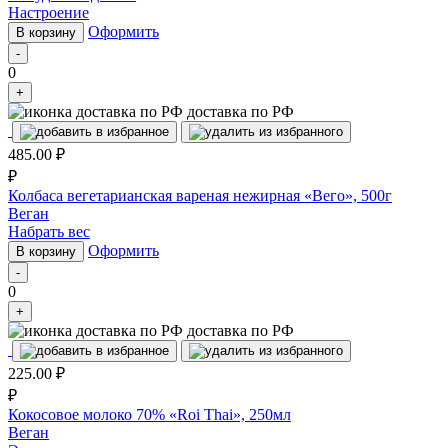
Настроение
Оформить
В корзину
-
0
+
доставка по РФ
485.00
₽
₽
Колбаса вегетарианская вареная нежирная «Вего», 500г
Веган
Набрать вес
Оформить
В корзину
-
0
+
доставка по РФ
225.00
₽
₽
Кокосовое молоко 70% «Roi Thai», 250мл
Веган