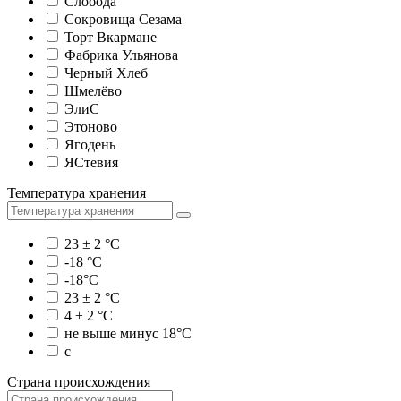
Слобода
Сокровища Сезама
Торт Вкармане
Фабрика Ульянова
Черный Хлеб
Шмелёво
ЭлиС
Этоново
Ягодень
ЯСтевия
Температура хранения
23 ± 2 °C
-18 °C
-18°C
23 ± 2 °C
4 ± 2 °C
не выше минус 18°С
с
Страна происхождения