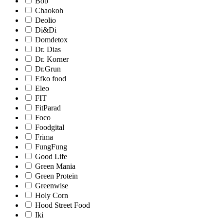
Bob
Chaokoh
Deolio
Di&Di
Domdetox
Dr. Dias
Dr. Korner
Dr.Grun
Efko food
Eleo
FIT
FitParad
Foco
Foodgital
Frima
FungFung
Good Life
Green Mania
Green Protein
Greenwise
Holy Corn
Hood Street Food
Iki