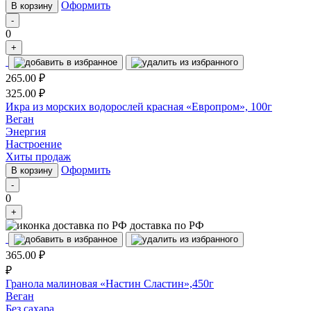
Оформить
В корзину
-
0
+
265.00
₽
325.00
₽
Икра из морских водорослей красная «Европром», 100г
Веган
Энергия
Настроение
Хиты продаж
Оформить
В корзину
-
0
+
доставка по РФ
365.00
₽
₽
Гранола малиновая «Настин Сластин»,450г
Веган
Без сахара