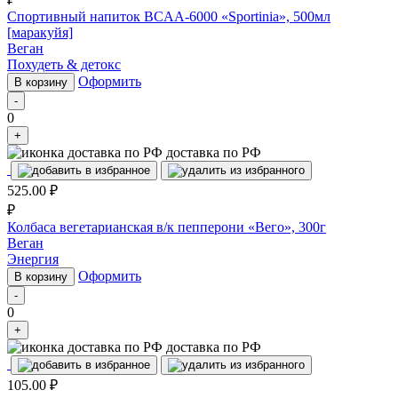
Спортивный напиток BCAA-6000 «Sportinia», 500мл
[маракуйя]
Веган
Похудеть & детокс
Оформить
В корзину
-
0
+
доставка по РФ
525.00
₽
₽
Колбаса вегетарианская в/к пепперони «Вего», 300г
Веган
Энергия
Оформить
В корзину
-
0
+
доставка по РФ
105.00
₽