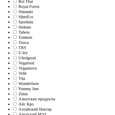
Roi Thai
Royal Forest
Shirataki
SiberEco
Sportinia
Stelmas
Tabera
Tomtom
Trawa
TRS
U-ley
Ufeelgood
Vegafood
Vegannova
Velle
Vita
Wonderfarm
Yummy Jam
Zinus
Азиатские продукты
Айс Кро
Алтайский Нектар
Амурский МЭЗ