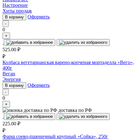
Настроение
Хиты продаж
Оформить
В корзину
-
0
+
525.00
₽
₽
Колбаса вегетарианская варено-копченая мортаделла «Вего»,
400г
Веган
Энергия
Оформить
В корзину
-
0
+
доставка по РФ
225.00
₽
₽
Фарш соево-пшеничный крупный «Сойка», 250г