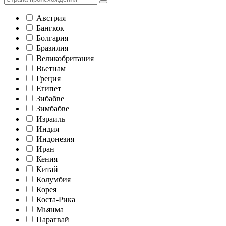
Австрия
Бангкок
Болгария
Бразилия
Великобритания
Вьетнам
Греция
Египет
Зибабве
Зимбабве
Израиль
Индия
Индонезия
Иран
Кения
Китай
Колумбия
Корея
Коста-Рика
Мьянма
Парагвай