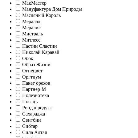
МакМастер
Мануфактура Дом Природы
Масляный Король
Мералад
Мералис
Мистраль
Митлесс
Настин Сластин
Николай Каравай
Обок
Образ Жизни
Огнецвет
Оргтиум
Пакет орехов
Партнер-М
Полезнотека
Посадъ
Рондапродукт
Сахараджа
Свитбин
Сибтар
Сила Алтая