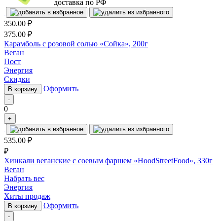
доставка по РФ
350.00
₽
375.00
₽
Карамболь с розовой солью «Сойка», 200г
Веган
Пост
Энергия
Скидки
Оформить
В корзину
-
0
+
535.00
₽
₽
Хинкали веганские с соевым фаршем «HoodStreetFood», 330г
Веган
Набрать вес
Энергия
Хиты продаж
Оформить
В корзину
-