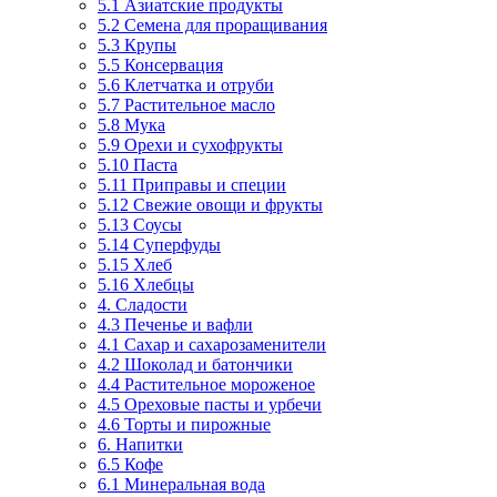
5.1 Азиатские продукты
5.2 Семена для проращивания
5.3 Крупы
5.5 Консервация
5.6 Клетчатка и отруби
5.7 Растительное масло
5.8 Мука
5.9 Орехи и сухофрукты
5.10 Паста
5.11 Приправы и специи
5.12 Свежие овощи и фрукты
5.13 Соусы
5.14 Суперфуды
5.15 Хлеб
5.16 Хлебцы
4. Сладости
4.3 Печенье и вафли
4.1 Сахар и сахарозаменители
4.2 Шоколад и батончики
4.4 Растительное мороженое
4.5 Ореховые пасты и урбечи
4.6 Торты и пирожные
6. Напитки
6.5 Кофе
6.1 Минеральная вода