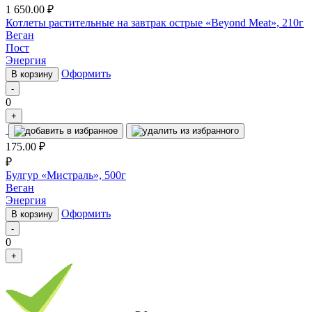
1 650.00
₽
Котлеты растительные на завтрак острые «Beyond Meat», 210г
Веган
Пост
Энергия
Оформить
В корзину
-
0
+
175.00
₽
₽
Булгур «Мистраль», 500г
Веган
Энергия
Оформить
В корзину
-
0
+