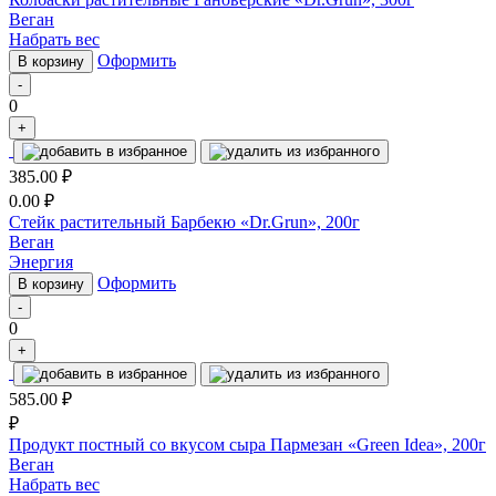
Веган
Набрать вес
Оформить
В корзину
-
0
+
385.00
₽
0.00
₽
Стейк растительный Барбекю «Dr.Grun», 200г
Веган
Энергия
Оформить
В корзину
-
0
+
585.00
₽
₽
Продукт постный со вкусом сыра Пармезан «Green Idea», 200г
Веган
Набрать вес