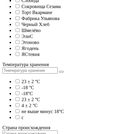
Слобода
Сокровища Сезама
Торт Вкармане
Фабрика Ульянова
Черный Хлеб
Шмелёво
ЭлиС
Этоново
Ягодень
ЯСтевия
Температура хранения
23 ± 2 °C
-18 °C
-18°C
23 ± 2 °C
4 ± 2 °C
не выше минус 18°С
с
Страна происхождения