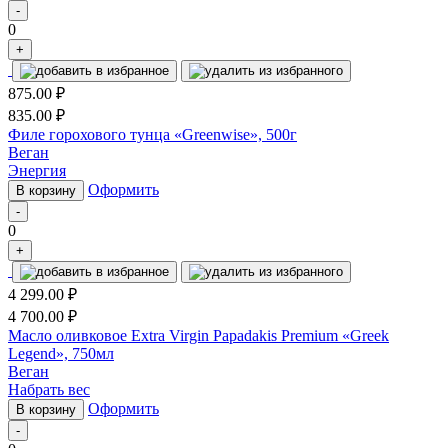
-
0
+
875.00
₽
835.00
₽
Филе горохового тунца «Greenwise», 500г
Веган
Энергия
Оформить
В корзину
-
0
+
4 299.00
₽
4 700.00
₽
Масло оливковое Extra Virgin Papadakis Premium «Greek
Legend», 750мл
Веган
Набрать вес
Оформить
В корзину
-