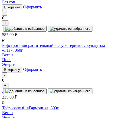
Без сои
Оформить
В корзину
-
0
+
585.00
₽
₽
Бефстроганов растительный в соусе терияки с кунжутом
«FIT», 360г
Веган
Пост
Энергия
Оформить
В корзину
-
0
+
235.00
₽
₽
Тофу соевый «Гармония», 300г
Веган
Энергия