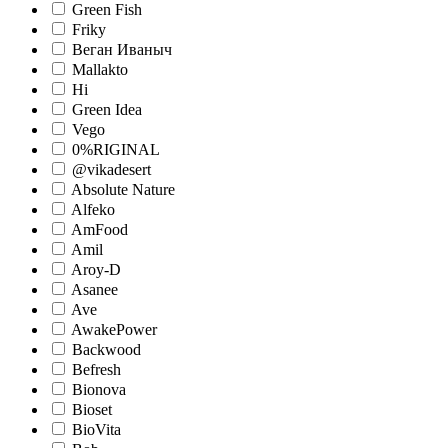
Green Fish
Friky
Веган Иваныч
Mallakto
Hi
Green Idea
Vego
0%RIGINAL
@vikadesert
Absolute Nature
Alfeko
AmFood
Amil
Aroy-D
Asanee
Ave
AwakePower
Backwood
Befresh
Bionova
Bioset
BioVita