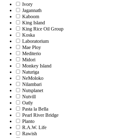
Ivory
Jagannath
Kaboom
King Island
King Rice Oil Group
Koska
Laboratorium
Mae Ploy
Mediterio
Midori
Monkey Island
Naturiga
NeMoloko
Nilambari
Nutsplanet
Nutvill
Oatly
Pasta la Bella
Pearl River Bridge
Planto
R.A.W. Life
Rawish