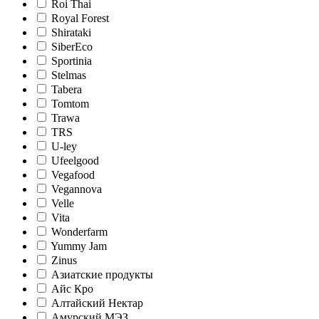
Roi Thai
Royal Forest
Shirataki
SiberEco
Sportinia
Stelmas
Tabera
Tomtom
Trawa
TRS
U-ley
Ufeelgood
Vegafood
Vegannova
Velle
Vita
Wonderfarm
Yummy Jam
Zinus
Азиатские продукты
Айс Кро
Алтайский Нектар
Амурский МЭЗ