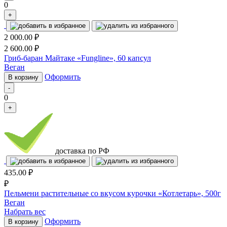
0
+
2 000.00
₽
2 600.00
₽
Гриб-баран Майтаке «Fungline», 60 капсул
Веган
Оформить
В корзину
-
0
+
доставка по РФ
435.00
₽
₽
Пельмени растительные со вкусом курочки «Котлетарь», 500г
Веган
Набрать вес
Оформить
В корзину