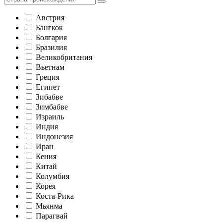
Австрия
Бангкок
Болгария
Бразилия
Великобритания
Вьетнам
Греция
Египет
Зибабве
Зимбабве
Израиль
Индия
Индонезия
Иран
Кения
Китай
Колумбия
Корея
Коста-Рика
Мьянма
Парагвай