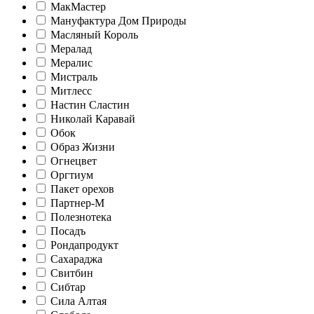
МакМастер
Мануфактура Дом Природы
Масляный Король
Мералад
Мералис
Мистраль
Митлесс
Настин Сластин
Николай Каравай
Обок
Образ Жизни
Огнецвет
Оргтиум
Пакет орехов
Партнер-М
Полезнотека
Посадъ
Рондапродукт
Сахараджа
Свитбин
Сибтар
Сила Алтая