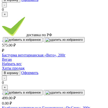
-
0
+
доставка по РФ
575.00
₽
₽
Бастурма вегетарианская «Вего», 200г
Веган
Набрать вес
Хиты продаж
Оформить
В корзину
-
0
+
499.00
₽
0.00
₽
Колбаски растительные Гановерские «Dr.Grun», 300г