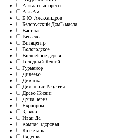
Ароматные орехи
Арт-Ам
Б.Ю. Александров
Белорусский ДомЪ масла
Вастэко
Вегасло
Витацентр
Вологодское
Волшебное дерево
Голодный Леший
Гурмайор
Дивеево
Дивинка
Домашние Рецепты
Древо Жизни
Душа Зерна
Европром
Здрава
Иван Да
Компас Здоровья
Котлетарь
Ладушка