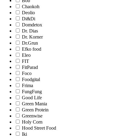
Bob
Chaokoh
Deolio
Di&Di
Domdetox
Dr. Dias
Dr. Korner
Dr.Grun
Efko food
Eleo
FIT
FitParad
Foco
Foodgital
Frima
FungFung
Good Life
Green Mania
Green Protein
Greenwise
Holy Corn
Hood Street Food
Iki