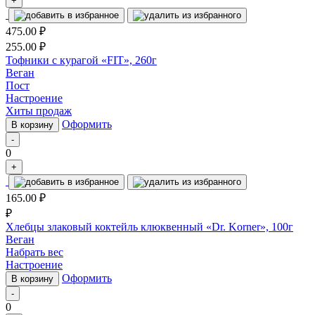
+
475.00
₽
255.00
₽
Тофники с курагой «FIT», 260г
Веган
Пост
Настроение
Хиты продаж
Оформить
В корзину
-
0
+
165.00
₽
₽
Хлебцы злаковый коктейль клюквенный «Dr. Korner», 100г
Веган
Набрать вес
Настроение
Оформить
В корзину
-
0