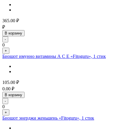
365.00
₽
₽
В корзину
-
0
+
Биошот имунно витамины А С Е «Fitoguru», 1 стик
105.00
₽
0.00
₽
В корзину
-
0
+
Биошот энерджи женьшень «Fitoguru», 1 стик