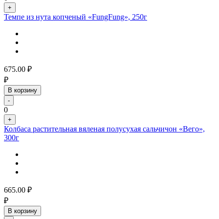
+
Темпе из нута копченый «FungFung», 250г
675.00
₽
₽
В корзину
-
0
+
Колбаса растительная вяленая полусухая сальчичон «Вего»,
300г
665.00
₽
₽
В корзину