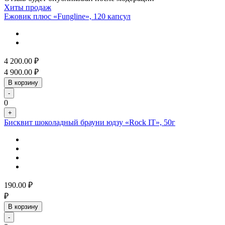
Хиты продаж
Ежовик плюс «Fungline», 120 капсул
4 200.00
₽
4 900.00
₽
В корзину
-
0
+
Бисквит шоколадный брауни юдзу «Rock IT», 50г
190.00
₽
₽
В корзину
-