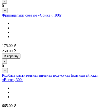
-
0
+
Фрикадельки соевые «Сойка», 100г
175.00
₽
250.00
₽
В корзину
-
0
+
Колбаса растительная вяленая полусухая Брауншвейгская
«Вего», 300г
665.00
₽