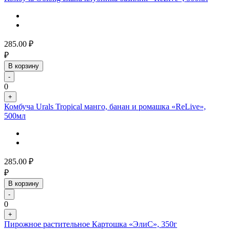
285.00
₽
₽
В корзину
-
0
+
Комбуча Urals Tropical манго, банан и ромашка «ReLive»,
500мл
285.00
₽
₽
В корзину
-
0
+
Пирожное растительное Картошка «ЭлиС», 350г