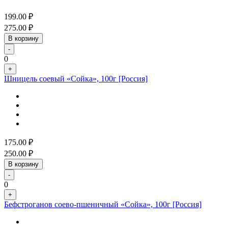
199.00
₽
275.00
₽
В корзину
-
0
+
Шницель соевый «Сойка», 100г [Россия]
175.00
₽
250.00
₽
В корзину
-
0
+
Бефстроганов соево-пшеничный «Сойка», 100г [Россия]