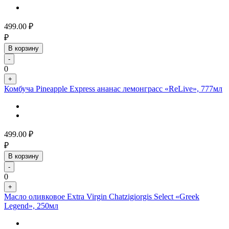
499.00
₽
₽
В корзину
-
0
+
Комбуча Pineapple Express ананас лемонграсс «ReLive», 777мл
499.00
₽
₽
В корзину
-
0
+
Масло оливковое Extra Virgin Chatzigiorgis Select «Greek
Legend», 250мл