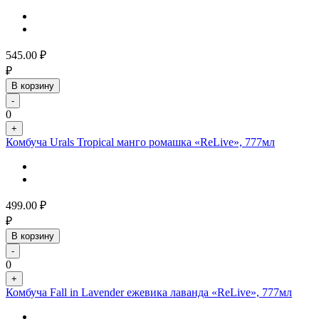
545.00
₽
₽
В корзину
-
0
+
Комбуча Urals Tropical манго ромашка «ReLive», 777мл
499.00
₽
₽
В корзину
-
0
+
Комбуча Fall in Lavender ежевика лаванда «ReLive», 777мл