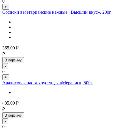
0
+
Сосиски вегетарианские нежные «Высший вкус», 200г
365.00
₽
₽
В корзину
-
0
+
Арахисовая паста хрустящая «Мералис», 500г
485.00
₽
₽
В корзину
-
0