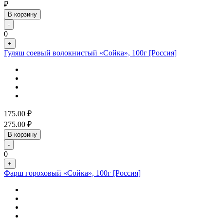
₽
В корзину
-
0
+
Гуляш соевый волокнистый «Сойка», 100г [Россия]
175.00
₽
275.00
₽
В корзину
-
0
+
Фарш гороховый «Сойка», 100г [Россия]