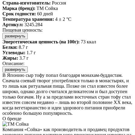
Страна-изготовитель:
Россия
Марка (бренд):
ТМ Сойка
Срок годности:
60 дней
Температура хранения:
4 ± 2 °C
Артикул:
3245.284
Пищевая ценность:
развернуть
Энергетическая ценность (на 100г):
73 ккал
Белки:
8.7 г
Углеводы:
1.7 г
Жиры:
3.7 г
Описание:
развернуть
В Японию сыр тофу попал благодаря монахам-буддистам.
Сначала соевый творог употреблялся только в монастырях, и
то лишь как ритуальная пища. Позже он стал известен более
широко, однако долго считался деликатесом и был доступен
только богачам. Ну а за пределами восточных стран тофу стал
известен совсем недавно – лишь во второй половине XX века,
когда вегетарианство и идеи здорового питания приобрели
особенно большую популярность.
О бренде
Компания «Сойка» как производитель и продавец продуктов
здорового питания растительного происхождения известна на