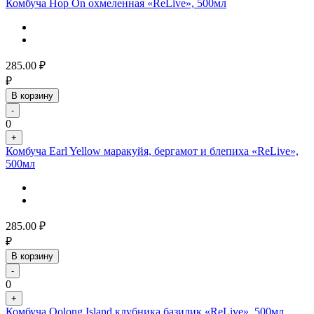
Комбуча Hop On охмеленная «ReLive», 500мл
285.00
₽
₽
В корзину
-
0
+
Комбуча Earl Yellow маракуйя, бергамот и блепиха «ReLive»,
500мл
285.00
₽
₽
В корзину
-
0
+
Комбуча Oolong Island клубника базилик «ReLive», 500мл