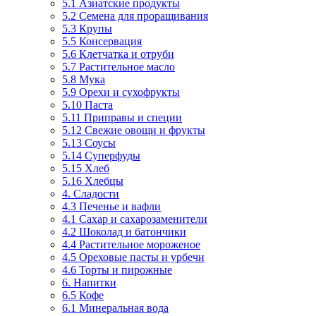
5.1 Азиатские продукты
5.2 Семена для проращивания
5.3 Крупы
5.5 Консервация
5.6 Клетчатка и отруби
5.7 Растительное масло
5.8 Мука
5.9 Орехи и сухофрукты
5.10 Паста
5.11 Приправы и специи
5.12 Свежие овощи и фрукты
5.13 Соусы
5.14 Суперфуды
5.15 Хлеб
5.16 Хлебцы
4. Сладости
4.3 Печенье и вафли
4.1 Сахар и сахарозаменители
4.2 Шоколад и батончики
4.4 Растительное мороженое
4.5 Ореховые пасты и урбечи
4.6 Торты и пирожные
6. Напитки
6.5 Кофе
6.1 Минеральная вода