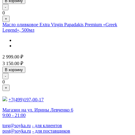
В корзину
-
0
+
Масло оливковое Extra Virgin Papadakis Premium «Greek
Legend», 500мл
2 999.00
₽
3 150.00
₽
В корзину
-
0
+
+7(499)197-00-17
Магазин на ул. Ирины Левченко 6
9:00 - 21:00
torg@soyka.ru
- для клиентов
post@soyka.ru
- для поставщиков