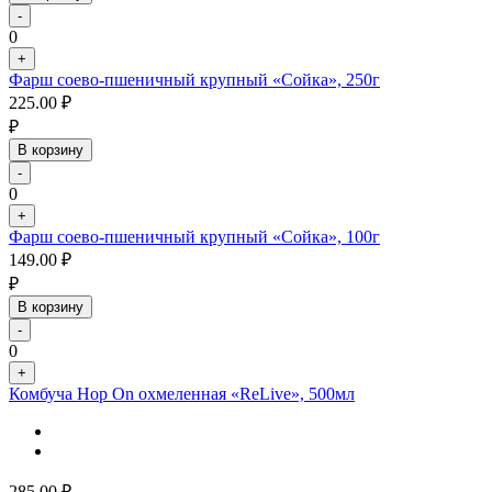
-
0
+
Фарш соево-пшеничный крупный «Сойка», 250г
225.00
₽
₽
В корзину
-
0
+
Фарш соево-пшеничный крупный «Сойка», 100г
149.00
₽
₽
В корзину
-
0
+
Комбуча Hop On охмеленная «ReLive», 500мл
285.00
₽