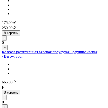
175.00
₽
250.00
₽
В корзину
-
0
+
Колбаса растительная вяленая полусухая Брауншвейгская
«Вего», 300г
665.00
₽
₽
В корзину
-
0
+