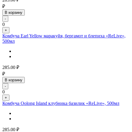
₽
В корзину
-
0
+
Комбуча Earl Yellow маракуйя, бергамот и блепиха «ReLive»,
500мл
285.00
₽
₽
В корзину
-
0
+
Комбуча Oolong Island клубника базилик «ReLive», 500мл
285.00
₽