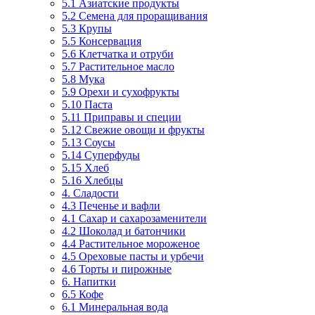
5.1 Азиатские продукты
5.2 Семена для проращивания
5.3 Крупы
5.5 Консервация
5.6 Клетчатка и отруби
5.7 Растительное масло
5.8 Мука
5.9 Орехи и сухофрукты
5.10 Паста
5.11 Приправы и специи
5.12 Свежие овощи и фрукты
5.13 Соусы
5.14 Суперфуды
5.15 Хлеб
5.16 Хлебцы
4. Сладости
4.3 Печенье и вафли
4.1 Сахар и сахарозаменители
4.2 Шоколад и батончики
4.4 Растительное мороженое
4.5 Ореховые пасты и урбечи
4.6 Торты и пирожные
6. Напитки
6.5 Кофе
6.1 Минеральная вода