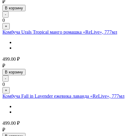
₽
В корзину
-
0
+
Комбуча Urals Tropical манго ромашка «ReLive», 777мл
499.00
₽
₽
В корзину
-
0
+
Комбуча Fall in Lavender ежевика лаванда «ReLive», 777мл
499.00
₽
₽