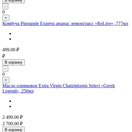
В корзину
-
0
+
Комбуча Pineapple Express ананас лемонграсс «ReLive», 777мл
499.00
₽
₽
В корзину
-
0
+
Масло оливковое Extra Virgin Chatzigiorgis Select «Greek
Legend», 250мл
2 499.00
₽
2 700.00
₽
В корзину