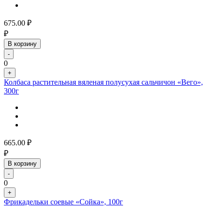
675.00
₽
₽
В корзину
-
0
+
Колбаса растительная вяленая полусухая сальчичон «Вего»,
300г
665.00
₽
₽
В корзину
-
0
+
Фрикадельки соевые «Сойка», 100г