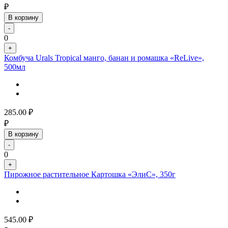
₽
В корзину
-
0
+
Комбуча Urals Tropical манго, банан и ромашка «ReLive»,
500мл
285.00
₽
₽
В корзину
-
0
+
Пирожное растительное Картошка «ЭлиС», 350г
545.00
₽