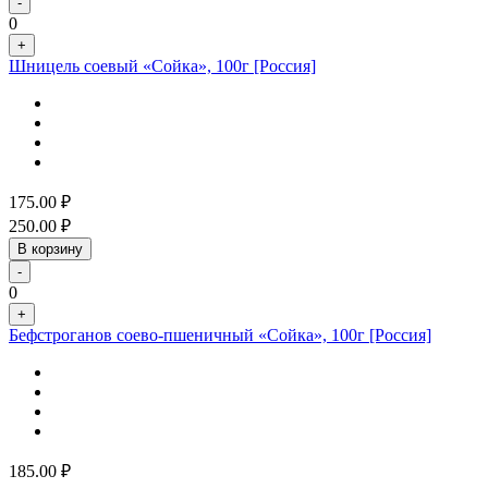
-
0
+
Шницель соевый «Сойка», 100г [Россия]
175.00
₽
250.00
₽
В корзину
-
0
+
Бефстроганов соево-пшеничный «Сойка», 100г [Россия]
185.00
₽