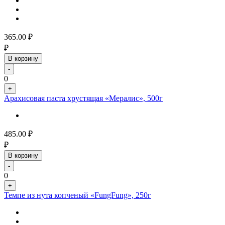
365.00
₽
₽
В корзину
-
0
+
Арахисовая паста хрустящая «Мералис», 500г
485.00
₽
₽
В корзину
-
0
+
Темпе из нута копченый «FungFung», 250г