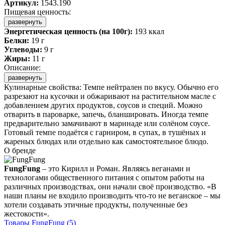
Артикул:
1543.190
Пищевая ценность:
развернуть
Энергетическая ценность (на 100г):
193 ккал
Белки:
19 г
Углеводы:
9 г
Жиры:
11 г
Описание:
развернуть
Кулинарные свойства: Темпе нейтрален по вкусу. Обычно его
разрезают на кусочки и обжаривают на растительном масле с
добавлением других продуктов, соусов и специй. Можно
отварить в пароварке, запечь, бланшировать. Иногда темпе
предварительно замачивают в маринаде или солёном соусе.
Готовый темпе подаётся с гарниром, в супах, в тушёных и
жареных блюдах или отдельно как самостоятельное блюдо.
О бренде
FungFung
– это Кирилл и Роман. Являясь веганами и
технологами общественного питания с опытом работы на
различных производствах, они начали своё производство. «В
наши планы не входило производить что-то не веганское – мы
хотели создавать этичные продукты, полученные без
жестокости».
Товары
FungFung
(5)