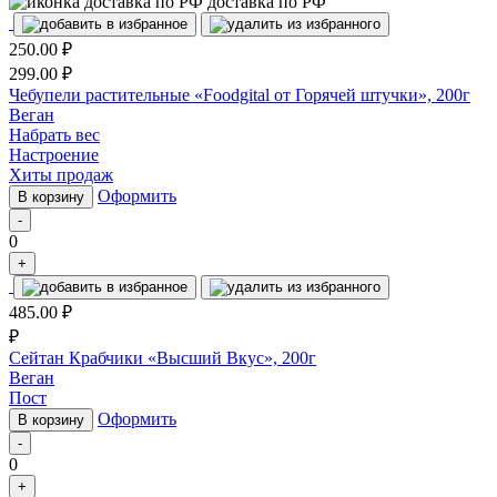
доставка по РФ
250.00
₽
299.00
₽
Чебупели растительные «Foodgital от Горячей штучки», 200г
Веган
Набрать вес
Настроение
Хиты продаж
Оформить
В корзину
-
0
+
485.00
₽
₽
Сейтан Крабчики «Высший Вкус», 200г
Веган
Пост
Оформить
В корзину
-
0
+