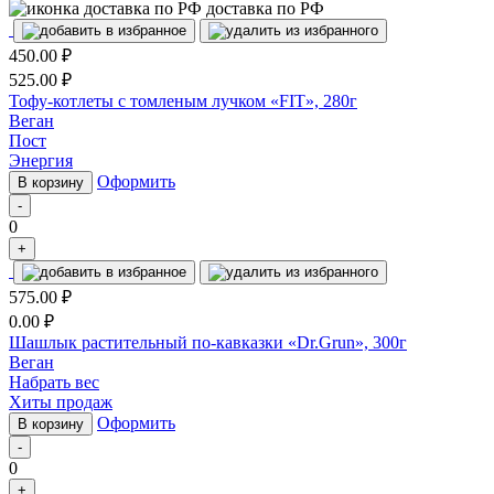
доставка по РФ
450.00
₽
525.00
₽
Тофу-котлеты с томленым лучком «FIT», 280г
Веган
Пост
Энергия
Оформить
В корзину
-
0
+
575.00
₽
0.00
₽
Шашлык растительный по-кавказки «Dr.Grun», 300г
Веган
Набрать вес
Хиты продаж
Оформить
В корзину
-
0
+