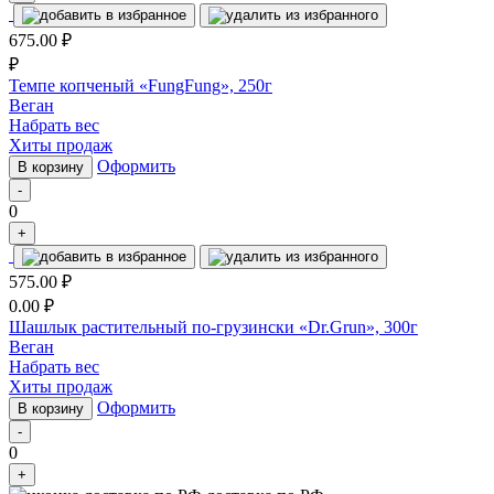
675.00
₽
₽
Темпе копченый «FungFung», 250г
Веган
Набрать вес
Хиты продаж
Оформить
В корзину
-
0
+
575.00
₽
0.00
₽
Шашлык растительный по-грузински «Dr.Grun», 300г
Веган
Набрать вес
Хиты продаж
Оформить
В корзину
-
0
+