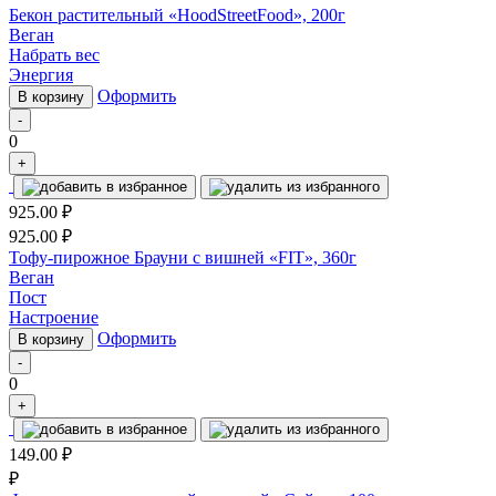
Бекон растительный «HoodStreetFood», 200г
Веган
Набрать вес
Энергия
Оформить
В корзину
-
0
+
925.00
₽
925.00
₽
Тофу-пирожное Брауни с вишней «FIT», 360г
Веган
Пост
Настроение
Оформить
В корзину
-
0
+
149.00
₽
₽