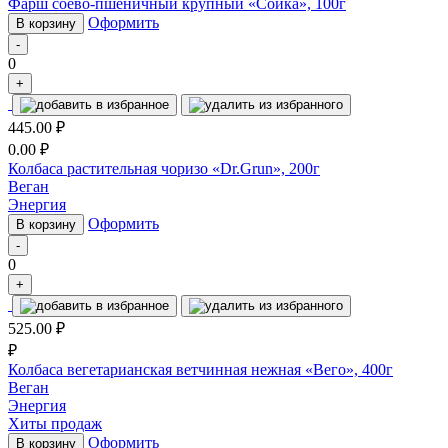
Фарш соево-пшеничный крупный «Сойка», 100г
Оформить
В корзину
-
0
+
445.00
₽
0.00
₽
Колбаса растительная чоризо «Dr.Grun», 200г
Веган
Энергия
Оформить
В корзину
-
0
+
525.00
₽
₽
Колбаса вегетарианская ветчинная нежная «Вего», 400г
Веган
Энергия
Хиты продаж
Оформить
В корзину