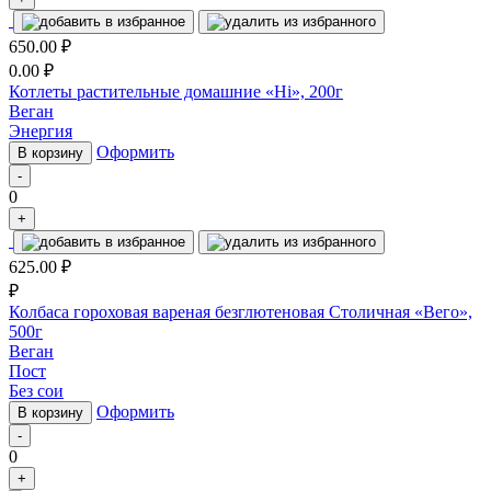
650.00
₽
0.00
₽
Котлеты растительные домашние «Hi», 200г
Веган
Энергия
Оформить
В корзину
-
0
+
625.00
₽
₽
Колбаса гороховая вареная безглютеновая Столичная «Вего»,
500г
Веган
Пост
Без сои
Оформить
В корзину
-
0
+