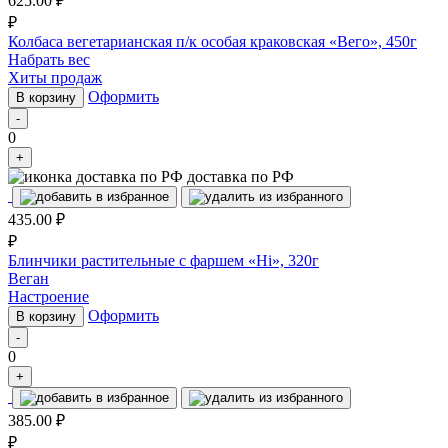
625.00
₽
₽
Колбаса вегетарианская п/к особая краковская «Вего», 450г
Набрать вес
Хиты продаж
Оформить
В корзину
-
0
+
доставка по РФ
435.00
₽
₽
Блинчики растительные с фаршем «Hi», 320г
Веган
Настроение
Оформить
В корзину
-
0
+
385.00
₽
₽