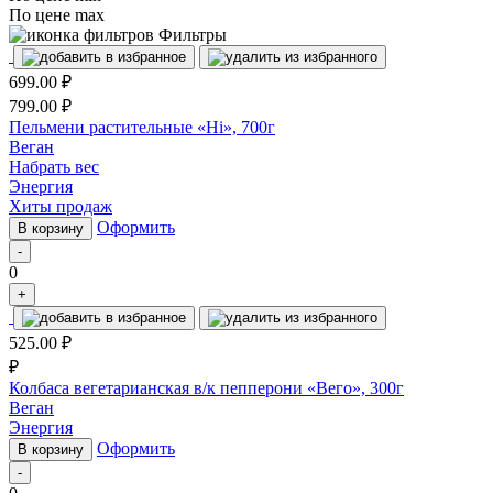
По цене max
Фильтры
699.00
₽
799.00
₽
Пельмени растительные «Hi», 700г
Веган
Набрать вес
Энергия
Хиты продаж
Оформить
В корзину
-
0
+
525.00
₽
₽
Колбаса вегетарианская в/к пепперони «Вего», 300г
Веган
Энергия
Оформить
В корзину
-