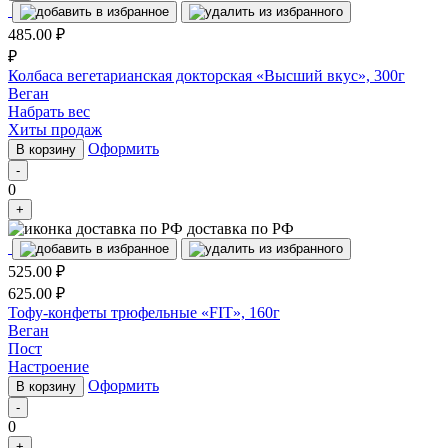
485.00
₽
₽
Колбаса вегетарианская докторская «Высший вкус», 300г
Веган
Набрать вес
Хиты продаж
Оформить
В корзину
-
0
+
доставка по РФ
525.00
₽
625.00
₽
Тофу-конфеты трюфельные «FIT», 160г
Веган
Пост
Настроение
Оформить
В корзину
-
0
+