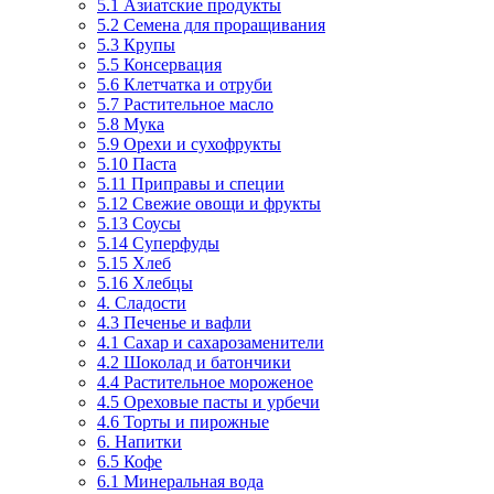
5.1 Азиатские продукты
5.2 Семена для проращивания
5.3 Крупы
5.5 Консервация
5.6 Клетчатка и отруби
5.7 Растительное масло
5.8 Мука
5.9 Орехи и сухофрукты
5.10 Паста
5.11 Приправы и специи
5.12 Свежие овощи и фрукты
5.13 Соусы
5.14 Суперфуды
5.15 Хлеб
5.16 Хлебцы
4. Сладости
4.3 Печенье и вафли
4.1 Сахар и сахарозаменители
4.2 Шоколад и батончики
4.4 Растительное мороженое
4.5 Ореховые пасты и урбечи
4.6 Торты и пирожные
6. Напитки
6.5 Кофе
6.1 Минеральная вода