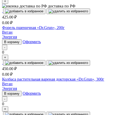
+
доставка по РФ
425.00
₽
0.00
₽
Форель пшеничная «Dr.Grun», 200г
Веган
Энергия
Оформить
В корзину
-
0
+
450.00
₽
0.00
₽
Колбаса растительная вареная докторская «Dr.Grun», 300г
Веган
Энергия
Оформить
В корзину
-
0
+