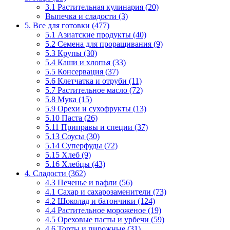
3.1 Растительная кулинария (20)
Выпечка и сладости (3)
5. Все для готовки (477)
5.1 Азиатские продукты (40)
5.2 Семена для проращивания (9)
5.3 Крупы (30)
5.4 Каши и хлопья (33)
5.5 Консервация (37)
5.6 Клетчатка и отруби (11)
5.7 Растительное масло (72)
5.8 Мука (15)
5.9 Орехи и сухофрукты (13)
5.10 Паста (26)
5.11 Приправы и специи (37)
5.13 Соусы (30)
5.14 Суперфуды (72)
5.15 Хлеб (9)
5.16 Хлебцы (43)
4. Сладости (362)
4.3 Печенье и вафли (56)
4.1 Сахар и сахарозаменители (73)
4.2 Шоколад и батончики (124)
4.4 Растительное мороженое (19)
4.5 Ореховые пасты и урбечи (59)
4.6 Торты и пирожные (31)