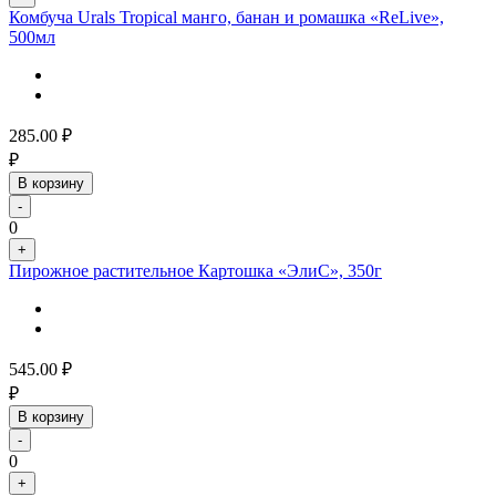
Комбуча Urals Tropical манго, банан и ромашка «ReLive»,
500мл
285.00
₽
₽
В корзину
-
0
+
Пирожное растительное Картошка «ЭлиС», 350г
545.00
₽
₽
В корзину
-
0
+