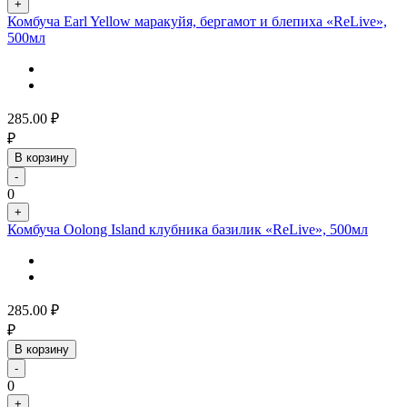
+
Комбуча Earl Yellow маракуйя, бергамот и блепиха «ReLive»,
500мл
285.00
₽
₽
В корзину
-
0
+
Комбуча Oolong Island клубника базилик «ReLive», 500мл
285.00
₽
₽
В корзину
-
0
+