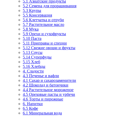
5.1 Азиатские продукты
5.2 Семена для проращивания
5.3 Крупы
5.5 Консервация
5.6 Клетчатка и отруби
5.7 Растительное масло
5.8 Мука
5.9 Орехи и сухофрукты
5.10 Паста
5.11 Приправы и специи
5.12 Свежие овощи и фрукты
5.13 Соусы
5.14 Суперфуды
5.15 Хлеб
5.16 Хлебцы
4. Сладости
4.3 Печенье и вафли
4.1 Сахар и сахарозаменители
4.2 Шоколад и батончики
4.4 Растительное мороженое
4.5 Ореховые пасты и урбечи
4.6 Торты и пирожные
6. Напитки
6.5 Кофе
6.1 Минеральная вода