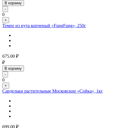
В корзину
-
0
+
Темпе из нута копченый «FungFung», 250г
675.00
₽
₽
В корзину
-
0
+
Сардельки растительные Московские «Сойка», 1кг
699.00
₽