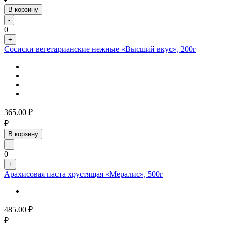
В корзину
-
0
+
Сосиски вегетарианские нежные «Высший вкус», 200г
365.00
₽
₽
В корзину
-
0
+
Арахисовая паста хрустящая «Мералис», 500г
485.00
₽
₽