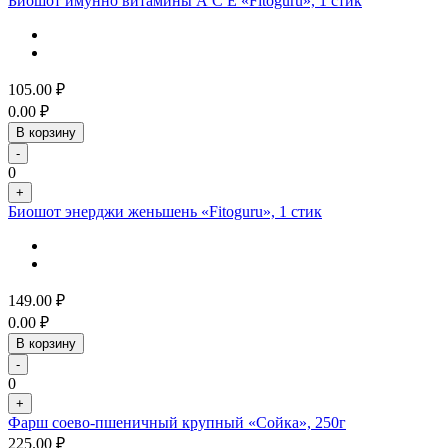
Биошот имунно витамины А С Е «Fitoguru», 1 стик
105.00
₽
0.00
₽
В корзину
-
0
+
Биошот энерджи женьшень «Fitoguru», 1 стик
149.00
₽
0.00
₽
В корзину
-
0
+
Фарш соево-пшеничный крупный «Сойка», 250г
225.00
₽