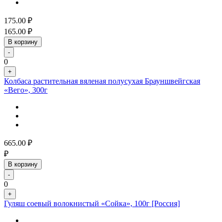
175.00
₽
165.00
₽
В корзину
-
0
+
Колбаса растительная вяленая полусухая Брауншвейгская
«Вего», 300г
665.00
₽
₽
В корзину
-
0
+
Гуляш соевый волокнистый «Сойка», 100г [Россия]