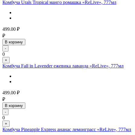
Комбуча Urals Tropical манго ромашка «ReLive», 777мл
499.00
₽
₽
В корзину
-
0
+
Комбуча Fall in Lavender ежевика лаванда «ReLive», 777мл
499.00
₽
₽
В корзину
-
0
+
Комбуча Pineapple Express ананас лемонграсс «ReLive», 777мл