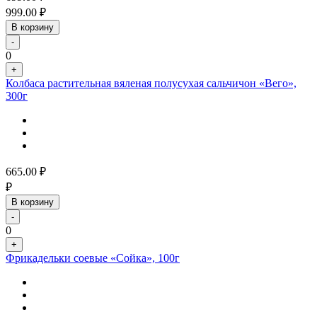
999.00
₽
В корзину
-
0
+
Колбаса растительная вяленая полусухая сальчичон «Вего»,
300г
665.00
₽
₽
В корзину
-
0
+
Фрикадельки соевые «Сойка», 100г