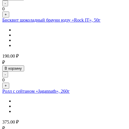
-
0
+
Бисквит шоколадный брауни юдзу «Rock IT», 50г
190.00
₽
₽
В корзину
-
0
+
Ролл с сейтаном «Jagannath», 260г
375.00
₽
₽