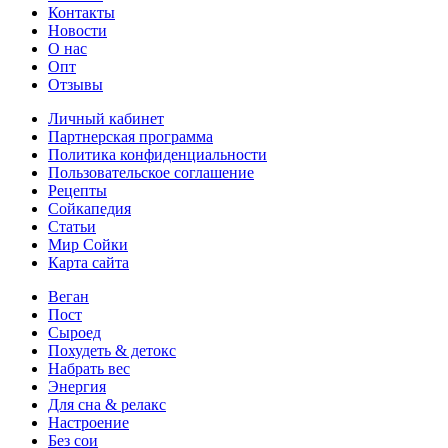
Контакты
Новости
О нас
Опт
Отзывы
Личный кабинет
Партнерская программа
Политика конфиденциальности
Пользовательское соглашение
Рецепты
Сойкапедия
Статьи
Мир Сойки
Карта сайта
Веган
Пост
Сыроед
Похудеть & детокс
Набрать вес
Энергия
Для сна & релакс
Настроение
Без сои