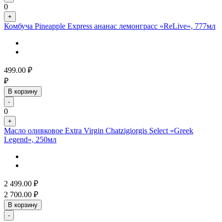
0
+
Комбуча Pineapple Express ананас лемонграсс «ReLive», 777мл
499.00
₽
₽
В корзину
-
0
+
Масло оливковое Extra Virgin Chatzigiorgis Select «Greek
Legend», 250мл
2 499.00
₽
2 700.00
₽
В корзину
-