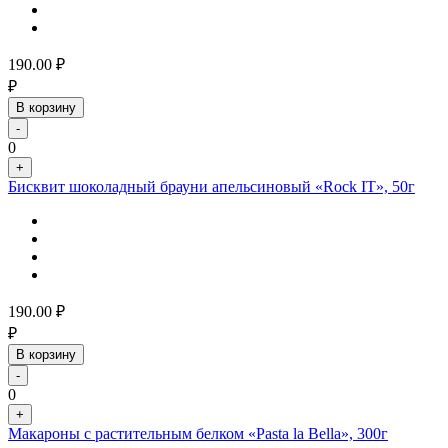
190.00
₽
₽
В корзину
-
0
+
Бисквит шоколадный брауни апельсиновый «Rock IT», 50г
190.00
₽
₽
В корзину
-
0
+
Макароны с растительным белком «Pasta la Bella», 300г