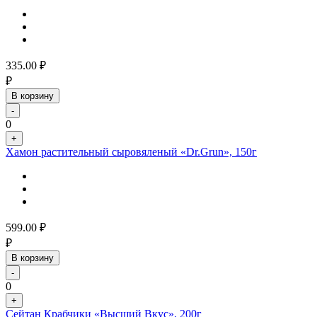
335.00
₽
₽
В корзину
-
0
+
Хамон растительный сыровяленый «Dr.Grun», 150г
599.00
₽
₽
В корзину
-
0
+
Сейтан Крабчики «Высший Вкус», 200г