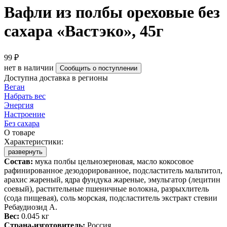
Вафли из полбы ореховые без
сахара «Вастэко», 45г
99 ₽
нет в наличии
Сообщить о поступлении
Доступна доставка в регионы
Веган
Набрать вес
Энергия
Настроение
Без сахара
О товаре
Характеристики:
развернуть
Состав:
мука полбы цельнозерновая, масло кокосовое
рафинированное дезодорированное, подсластитель мальтитол,
арахис жареный, ядра фундука жареные, эмульгатор (лецитин
соевый), растительные пшеничные волокна, разрыхлитель
(сода пищевая), соль морская, подсластитель экстракт стевии
Ребаудиозид А.
Вес:
0.045 кг
Страна-изготовитель:
Россия