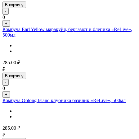
В корзину
-
0
+
Комбуча Earl Yellow маракуйя, бергамот и блепиха «ReLive»,
500мл
285.00
₽
₽
В корзину
-
0
+
Комбуча Oolong Island клубника базилик «ReLive», 500мл
285.00
₽
₽