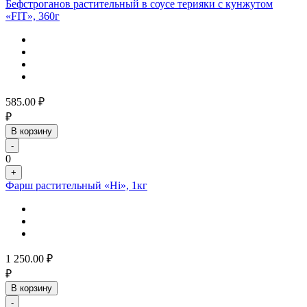
Бефстроганов растительный в соусе терияки с кунжутом
«FIT», 360г
585.00
₽
₽
В корзину
-
0
+
Фарш растительный «Hi», 1кг
1 250.00
₽
₽
В корзину
-