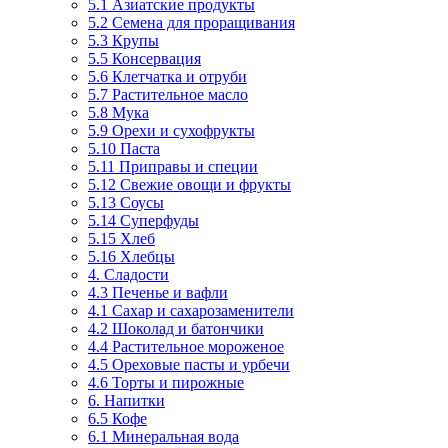
5.1 Азиатские продукты
5.2 Семена для проращивания
5.3 Крупы
5.5 Консервация
5.6 Клетчатка и отруби
5.7 Растительное масло
5.8 Мука
5.9 Орехи и сухофрукты
5.10 Паста
5.11 Приправы и специи
5.12 Свежие овощи и фрукты
5.13 Соусы
5.14 Суперфуды
5.15 Хлеб
5.16 Хлебцы
4. Сладости
4.3 Печенье и вафли
4.1 Сахар и сахарозаменители
4.2 Шоколад и батончики
4.4 Растительное мороженое
4.5 Ореховые пасты и урбечи
4.6 Торты и пирожные
6. Напитки
6.5 Кофе
6.1 Минеральная вода