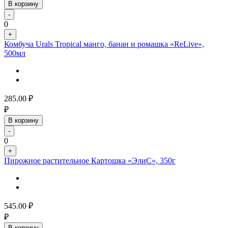
В корзину
-
0
+
Комбуча Urals Tropical манго, банан и ромашка «ReLive»,
500мл
285.00
₽
₽
В корзину
-
0
+
Пирожное растительное Картошка «ЭлиС», 350г
545.00
₽
₽
В корзину