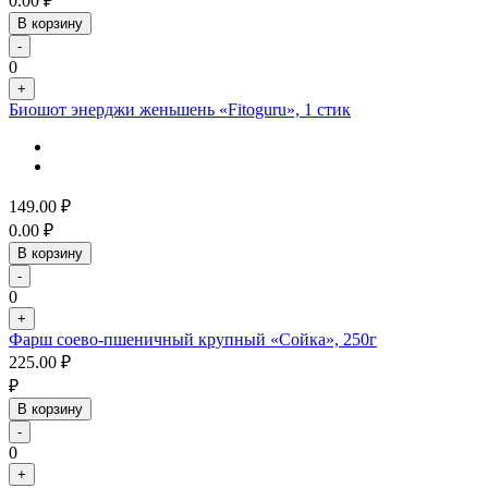
0.00
₽
В корзину
-
0
+
Биошот энерджи женьшень «Fitoguru», 1 стик
149.00
₽
0.00
₽
В корзину
-
0
+
Фарш соево-пшеничный крупный «Сойка», 250г
225.00
₽
₽
В корзину
-
0
+