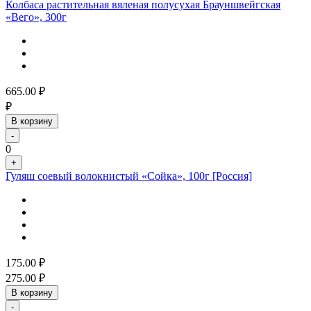
Колбаса растительная вяленая полусухая Брауншвейгская
«Вего», 300г
665.00
₽
₽
В корзину
-
0
+
Гуляш соевый волокнистый «Сойка», 100г [Россия]
175.00
₽
275.00
₽
В корзину
-