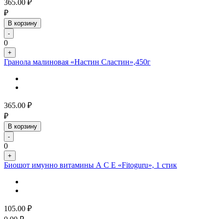
365.00
₽
₽
В корзину
-
0
+
Гранола малиновая «Настин Сластин»,450г
365.00
₽
₽
В корзину
-
0
+
Биошот имунно витамины А С Е «Fitoguru», 1 стик
105.00
₽