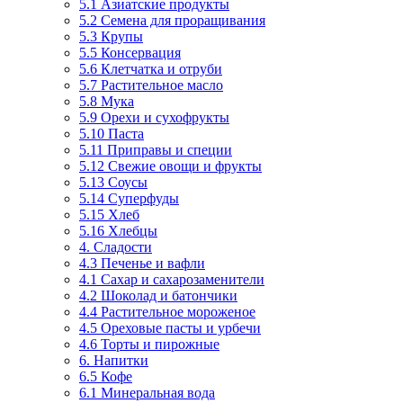
5.1 Азиатские продукты
5.2 Семена для проращивания
5.3 Крупы
5.5 Консервация
5.6 Клетчатка и отруби
5.7 Растительное масло
5.8 Мука
5.9 Орехи и сухофрукты
5.10 Паста
5.11 Приправы и специи
5.12 Свежие овощи и фрукты
5.13 Соусы
5.14 Суперфуды
5.15 Хлеб
5.16 Хлебцы
4. Сладости
4.3 Печенье и вафли
4.1 Сахар и сахарозаменители
4.2 Шоколад и батончики
4.4 Растительное мороженое
4.5 Ореховые пасты и урбечи
4.6 Торты и пирожные
6. Напитки
6.5 Кофе
6.1 Минеральная вода