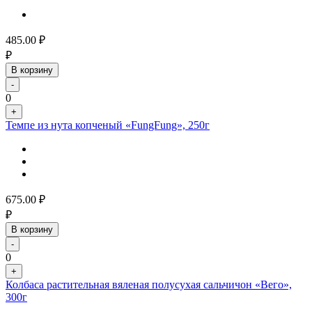
485.00
₽
₽
В корзину
-
0
+
Темпе из нута копченый «FungFung», 250г
675.00
₽
₽
В корзину
-
0
+
Колбаса растительная вяленая полусухая сальчичон «Вего»,
300г