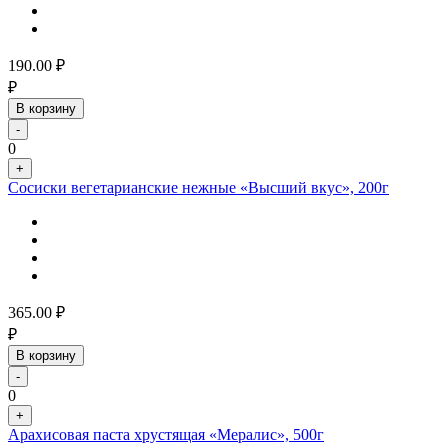
190.00
₽
₽
В корзину
-
0
+
Сосиски вегетарианские нежные «Высший вкус», 200г
365.00
₽
₽
В корзину
-
0
+
Арахисовая паста хрустящая «Мералис», 500г