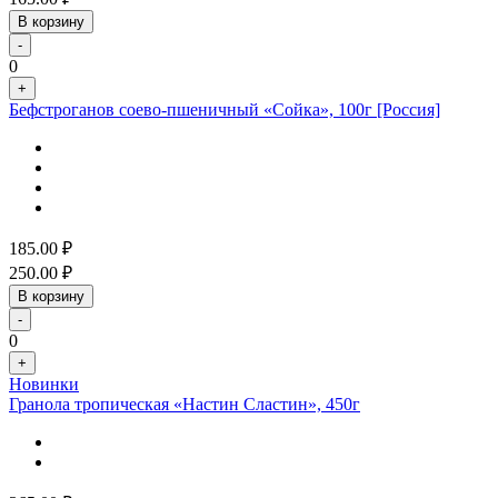
В корзину
-
0
+
Бефстроганов соево-пшеничный «Сойка», 100г [Россия]
185.00
₽
250.00
₽
В корзину
-
0
+
Новинки
Гранола тропическая «Настин Сластин», 450г