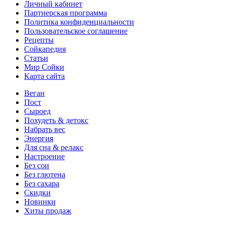
Личный кабинет
Партнерская программа
Политика конфиденциальности
Пользовательское соглашение
Рецепты
Сойкапедия
Статьи
Мир Сойки
Карта сайта
Веган
Пост
Сыроед
Похудеть & детокс
Набрать вес
Энергия
Для сна & релакс
Настроение
Без сои
Без глютена
Без сахара
Скидки
Новинки
Хиты продаж