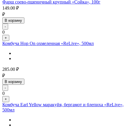
Фарш соево-пшеничный крупный «Сойка», 100г
149.00
₽
₽
В корзину
-
0
+
Комбуча Hop On охмеленная «ReLive», 500мл
285.00
₽
₽
В корзину
-
0
+
Комбуча Earl Yellow маракуйя, бергамот и блепиха «ReLive»,
500мл