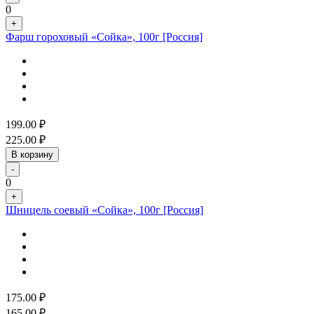
0
+
Фарш гороховый «Сойка», 100г [Россия]
199.00
₽
225.00
₽
В корзину
-
0
+
Шницель соевый «Сойка», 100г [Россия]
175.00
₽
165.00
₽