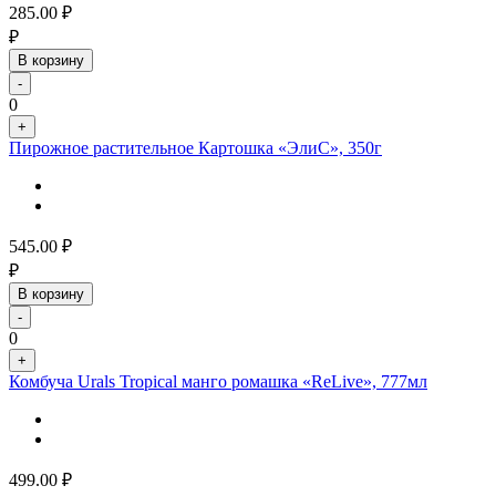
285.00
₽
₽
В корзину
-
0
+
Пирожное растительное Картошка «ЭлиС», 350г
545.00
₽
₽
В корзину
-
0
+
Комбуча Urals Tropical манго ромашка «ReLive», 777мл
499.00
₽