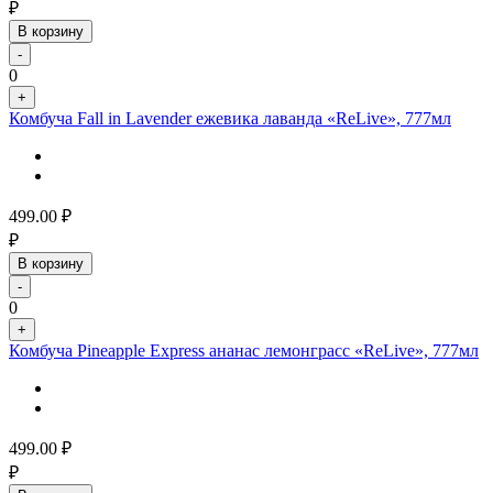
₽
В корзину
-
0
+
Комбуча Fall in Lavender ежевика лаванда «ReLive», 777мл
499.00
₽
₽
В корзину
-
0
+
Комбуча Pineapple Express ананас лемонграсс «ReLive», 777мл
499.00
₽
₽