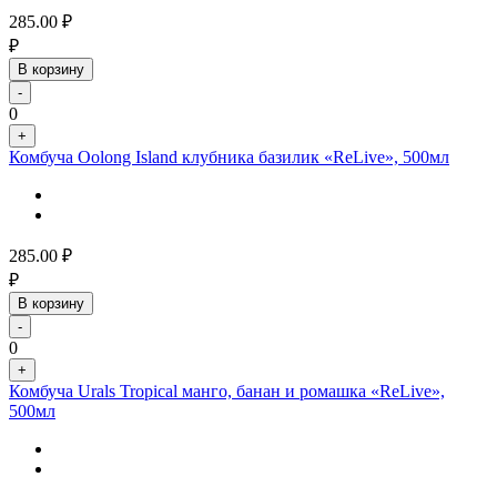
285.00
₽
₽
В корзину
-
0
+
Комбуча Oolong Island клубника базилик «ReLive», 500мл
285.00
₽
₽
В корзину
-
0
+
Комбуча Urals Tropical манго, банан и ромашка «ReLive»,
500мл