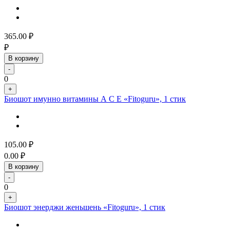
365.00
₽
₽
В корзину
-
0
+
Биошот имунно витамины А С Е «Fitoguru», 1 стик
105.00
₽
0.00
₽
В корзину
-
0
+
Биошот энерджи женьшень «Fitoguru», 1 стик