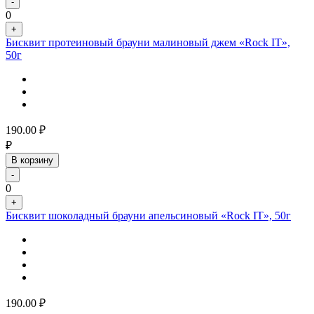
-
0
+
Бисквит протеиновый брауни малиновый джем «Rock IT»,
50г
190.00
₽
₽
В корзину
-
0
+
Бисквит шоколадный брауни апельсиновый «Rock IT», 50г
190.00
₽