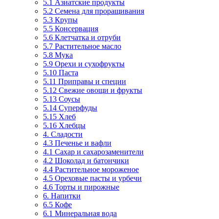
5.1 Азиатские продукты
5.2 Семена для проращивания
5.3 Крупы
5.5 Консервация
5.6 Клетчатка и отруби
5.7 Растительное масло
5.8 Мука
5.9 Орехи и сухофрукты
5.10 Паста
5.11 Приправы и специи
5.12 Свежие овощи и фрукты
5.13 Соусы
5.14 Суперфуды
5.15 Хлеб
5.16 Хлебцы
4. Сладости
4.3 Печенье и вафли
4.1 Сахар и сахарозаменители
4.2 Шоколад и батончики
4.4 Растительное мороженое
4.5 Ореховые пасты и урбечи
4.6 Торты и пирожные
6. Напитки
6.5 Кофе
6.1 Минеральная вода