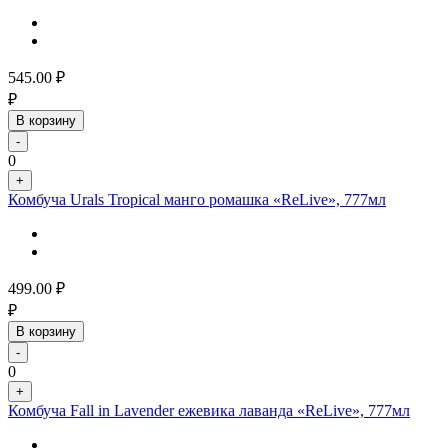
545.00
₽
₽
В корзину
-
0
+
Комбуча Urals Tropical манго ромашка «ReLive», 777мл
499.00
₽
₽
В корзину
-
0
+
Комбуча Fall in Lavender ежевика лаванда «ReLive», 777мл