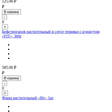
125.00
₽
₽
В корзину
-
0
+
Бефстроганов растительный в соусе терияки с кунжутом
«FIT», 360г
585.00
₽
₽
В корзину
-
0
+
Фарш растительный «Hi», 1кг