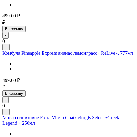
499.00
₽
₽
В корзину
-
0
+
Комбуча Pineapple Express ананас лемонграсс «ReLive», 777мл
499.00
₽
₽
В корзину
-
0
+
Масло оливковое Extra Virgin Chatzigiorgis Select «Greek
Legend», 250мл