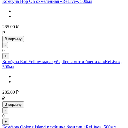
Комбуча Hop On охмеленная «ReLive», 500мл
285.00
₽
₽
В корзину
-
0
+
Комбуча Earl Yellow маракуйя, бергамот и блепиха «ReLive»,
500мл
285.00
₽
₽
В корзину
-
0
+
Комбуча Oolong Island клубника базилик «ReLive», 500мл