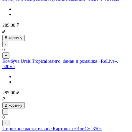
285.00
₽
₽
В корзину
-
0
+
Комбуча Urals Tropical манго, банан и ромашка «ReLive»,
500мл
285.00
₽
₽
В корзину
-
0
+
Пирожное растительное Картошка «ЭлиС», 350г