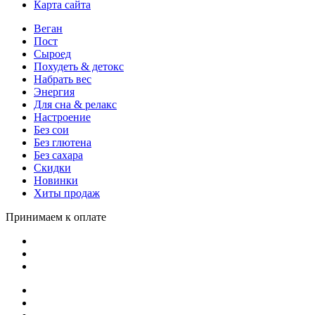
Карта сайта
Веган
Пост
Сыроед
Похудеть & детокс
Набрать вес
Энергия
Для сна & релакс
Настроение
Без сои
Без глютена
Без сахара
Скидки
Новинки
Хиты продаж
Принимаем к оплате