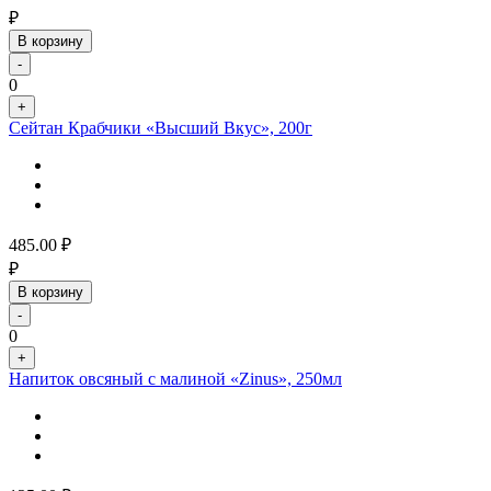
₽
В корзину
-
0
+
Сейтан Крабчики «Высший Вкус», 200г
485.00
₽
₽
В корзину
-
0
+
Напиток овсяный с малиной «Zinus», 250мл