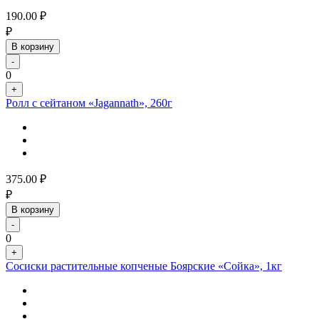
190.00
₽
₽
В корзину
-
0
+
Ролл с сейтаном «Jagannath», 260г
375.00
₽
₽
В корзину
-
0
+
Сосиски растительные копченые Боярские «Сойка», 1кг