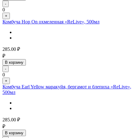
-
0
+
Комбуча Hop On охмеленная «ReLive», 500мл
285.00
₽
₽
В корзину
-
0
+
Комбуча Earl Yellow маракуйя, бергамот и блепиха «ReLive»,
500мл
285.00
₽
₽
В корзину