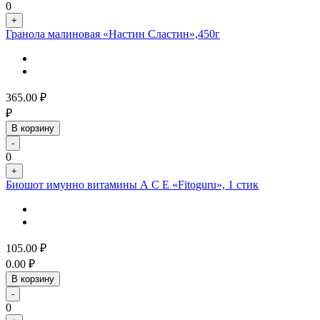
0
+
Гранола малиновая «Настин Сластин»,450г
365.00
₽
₽
В корзину
-
0
+
Биошот имунно витамины А С Е «Fitoguru», 1 стик
105.00
₽
0.00
₽
В корзину
-
0