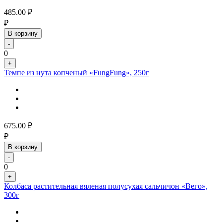
485.00
₽
₽
В корзину
-
0
+
Темпе из нута копченый «FungFung», 250г
675.00
₽
₽
В корзину
-
0
+
Колбаса растительная вяленая полусухая сальчичон «Вего»,
300г