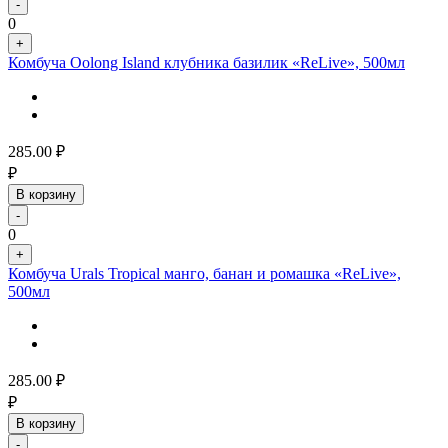
-
0
+
Комбуча Oolong Island клубника базилик «ReLive», 500мл
285.00
₽
₽
В корзину
-
0
+
Комбуча Urals Tropical манго, банан и ромашка «ReLive»,
500мл
285.00
₽
₽
В корзину
-