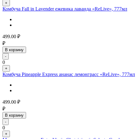
+
Комбуча Fall in Lavender ежевика лаванда «ReLive», 777мл
499.00
₽
₽
В корзину
-
0
+
Комбуча Pineapple Express ананас лемонграсс «ReLive», 777мл
499.00
₽
₽
В корзину
-
0
+