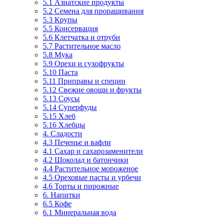
5.1 Азиатские продукты
5.2 Семена для проращивания
5.3 Крупы
5.5 Консервация
5.6 Клетчатка и отруби
5.7 Растительное масло
5.8 Мука
5.9 Орехи и сухофрукты
5.10 Паста
5.11 Приправы и специи
5.12 Свежие овощи и фрукты
5.13 Соусы
5.14 Суперфуды
5.15 Хлеб
5.16 Хлебцы
4. Сладости
4.3 Печенье и вафли
4.1 Сахар и сахарозаменители
4.2 Шоколад и батончики
4.4 Растительное мороженое
4.5 Ореховые пасты и урбечи
4.6 Торты и пирожные
6. Напитки
6.5 Кофе
6.1 Минеральная вода