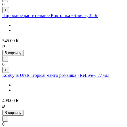
0
+
Пирожное растительное Картошка «ЭлиС», 350г
545.00
₽
₽
В корзину
-
0
+
Комбуча Urals Tropical манго ромашка «ReLive», 777мл
499.00
₽
₽
В корзину
-
0