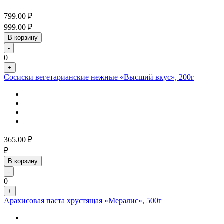
799.00
₽
999.00
₽
В корзину
-
0
+
Сосиски вегетарианские нежные «Высший вкус», 200г
365.00
₽
₽
В корзину
-
0
+
Арахисовая паста хрустящая «Мералис», 500г