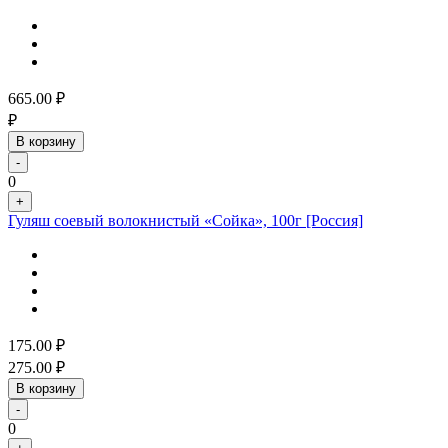
665.00
₽
₽
В корзину
-
0
+
Гуляш соевый волокнистый «Сойка», 100г [Россия]
175.00
₽
275.00
₽
В корзину
-
0