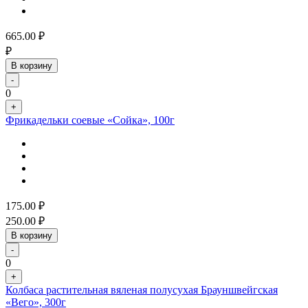
665.00
₽
₽
В корзину
-
0
+
Фрикадельки соевые «Сойка», 100г
175.00
₽
250.00
₽
В корзину
-
0
+
Колбаса растительная вяленая полусухая Брауншвейгская
«Вего», 300г