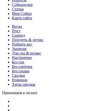
Рецепты
Сойкапедия
Статьи
Мир Сойки
Карта сайта
Веган
Пост
Сыроед
Похудеть & детокс
Набрать вес
Энергия
Для сна & релакс
Настроение
Без сои
Без глютена
Без сахара
Скидки
Новинки
Хиты продаж
Принимаем к оплате