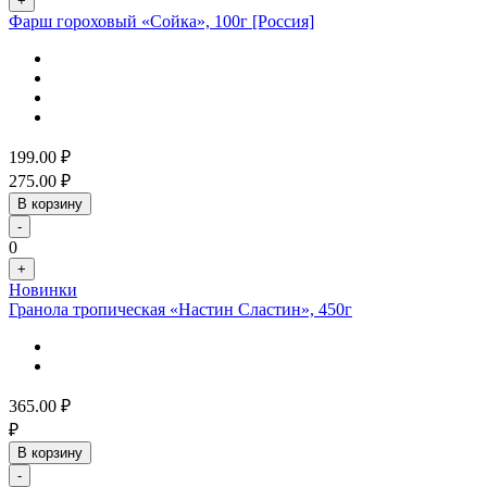
+
Фарш гороховый «Сойка», 100г [Россия]
199.00
₽
275.00
₽
В корзину
-
0
+
Новинки
Гранола тропическая «Настин Сластин», 450г
365.00
₽
₽
В корзину
-