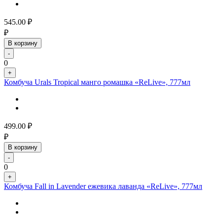
545.00
₽
₽
В корзину
-
0
+
Комбуча Urals Tropical манго ромашка «ReLive», 777мл
499.00
₽
₽
В корзину
-
0
+
Комбуча Fall in Lavender ежевика лаванда «ReLive», 777мл