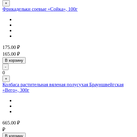
+
Фрикадельки соевые «Сойка», 100г
175.00
₽
165.00
₽
В корзину
-
0
+
Колбаса растительная вяленая полусухая Брауншвейгская
«Вего», 300г
665.00
₽
₽
В корзину