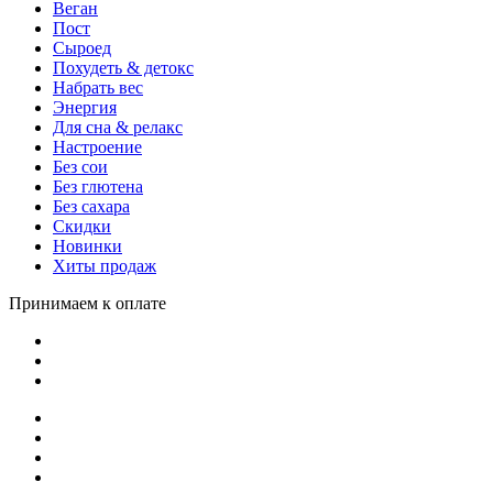
Веган
Пост
Сыроед
Похудеть & детокс
Набрать вес
Энергия
Для сна & релакс
Настроение
Без сои
Без глютена
Без сахара
Скидки
Новинки
Хиты продаж
Принимаем к оплате