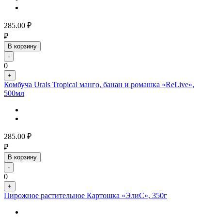
285.00
₽
₽
В корзину
-
0
+
Комбуча Urals Tropical манго, банан и ромашка «ReLive»,
500мл
285.00
₽
₽
В корзину
-
0
+
Пирожное растительное Картошка «ЭлиС», 350г