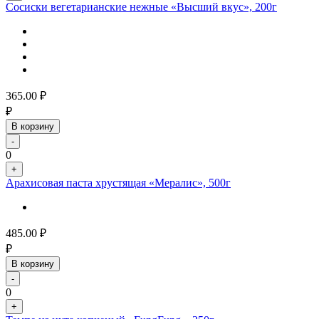
Сосиски вегетарианские нежные «Высший вкус», 200г
365.00
₽
₽
В корзину
-
0
+
Арахисовая паста хрустящая «Мералис», 500г
485.00
₽
₽
В корзину
-
0
+