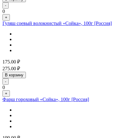
-
0
+
Гуляш соевый волокнистый «Сойка», 100г [Россия]
175.00
₽
275.00
₽
В корзину
-
0
+
Фарш гороховый «Сойка», 100г [Россия]
199.00
₽