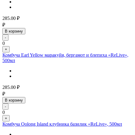
285.00
₽
₽
В корзину
-
0
+
Комбуча Earl Yellow маракуйя, бергамот и блепиха «ReLive»,
500мл
285.00
₽
₽
В корзину
-
0
+
Комбуча Oolong Island клубника базилик «ReLive», 500мл