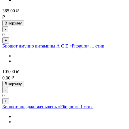
365.00
₽
₽
В корзину
-
0
+
Биошот имунно витамины А С Е «Fitoguru», 1 стик
105.00
₽
0.00
₽
В корзину
-
0
+
Биошот энерджи женьшень «Fitoguru», 1 стик