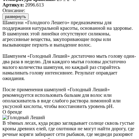
Артикул:
2096.613
Описание:
развернуть
Шампуни «Голодного Лешего» предназначены для
поддержания натуральной красоты, основанной на здоровье.
В шампунях этой линейки отсутствуют силиконы,
агрессивные вещества, закупоривающие поры или
вызывающие перхоть и выпадение волос.
Шампунем «Голодный Леший» достаточно мыть голову один-
два раза в неделю. Для каждого мытья головы достаточно
малого количества шампуня, но каждый раз старайтесь
намыливать голову интенсивнее. Результат оправдает
ожидания.
После применения шампуней «Голодный Леший»
рекомендуется использовать бальзам для волос или
ополаскиватель в виде слабого раствора лимонной или
уксусной кислоты, чтобы восстановить уровень pH.
О бренде
В тёмных лесах, куда редко заглядывает солнце сквозь густые
кроны древних елей, где охотники не могут найти дорогу, где
речные коряги забирают сети рыбаков, где медведи разоряют