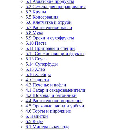
5.1 Азиатские продукты
5.2 Семена для проращивания
5.3 Крупы
5.5 Консервация
5.6 Клетчатка и отруби
5.7 Растительное масло
5.8 Мука
5.9 Орехи и сухофрукты
5.10 Паста
5.11 Приправы и специи
5.12 Свежие овощи и фрукты
5.13 Соусы
5.14 Суперфуды
5.15 Хлеб
5.16 Хлебцы
4. Сладости
4.3 Печенье и вафли
4.1 Сахар и сахарозаменители
4.2 Шоколад и батончики
4.4 Растительное мороженое
4.5 Ореховые пасты и урбечи
4.6 Торты и пирожные
6. Напитки
6.5 Кофе
6.1 Минеральная вода