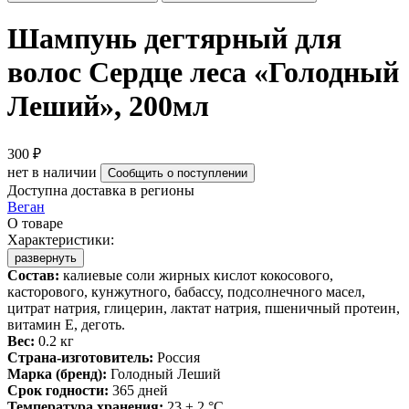
Шампунь дегтярный для
волос Сердце леса «Голодный
Леший», 200мл
300 ₽
нет в наличии
Сообщить о поступлении
Доступна доставка в регионы
Веган
О товаре
Характеристики:
развернуть
Состав:
калиевые соли жирных кислот кокосового,
касторового, кунжутного, бабассу, подсолнечного масел,
цитрат натрия, глицерин, лактат натрия, пшеничный протеин,
витамин Е, деготь.
Вес:
0.2 кг
Страна-изготовитель:
Россия
Марка (бренд):
Голодный Леший
Срок годности:
365 дней
Температура хранения:
23 ± 2 °C