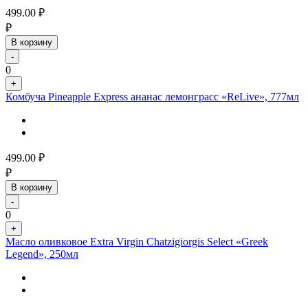
499.00
₽
₽
В корзину
-
0
+
Комбуча Pineapple Express ананас лемонграсс «ReLive», 777мл
499.00
₽
₽
В корзину
-
0
+
Масло оливковое Extra Virgin Chatzigiorgis Select «Greek
Legend», 250мл