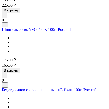
225.00
₽
В корзину
-
0
+
Шницель соевый «Сойка», 100г [Россия]
175.00
₽
165.00
₽
В корзину
-
0
+
Бефстроганов соево-пшеничный «Сойка», 100г [Россия]