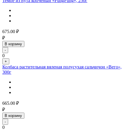
Темпе из нута копченый «FungFung», 250г
675.00
₽
₽
В корзину
-
0
+
Колбаса растительная вяленая полусухая сальчичон «Вего»,
300г
665.00
₽
₽
В корзину
-
0